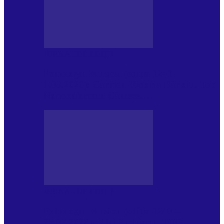
JURNAL DE EDIȚII
Psihologul Muzical (ediția 1241 –
1.08.2026): Carmen-Victoria Bârloiu, Top
Nonconformist Cântece…
JURNAL DE EDIȚII
Psihologul Muzical (ediția 1240 –
25.07.2026): Niki Puchianu, TOP