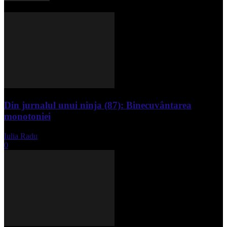
Din jurnalul unui ninja (87): Binecuvântarea
monotoniei
Iulia Radu
-
mai 8, 2025
0