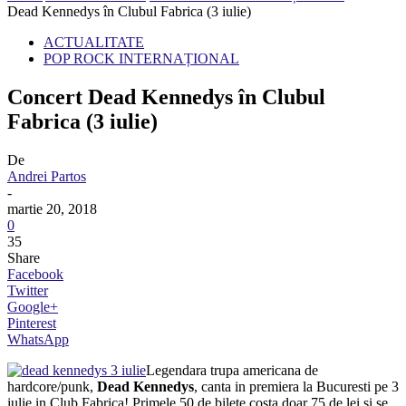
Dead Kennedys în Clubul Fabrica (3 iulie)
ACTUALITATE
POP ROCK INTERNAȚIONAL
Concert Dead Kennedys în Clubul
Fabrica (3 iulie)
De
Andrei Partos
-
martie 20, 2018
0
35
Share
Facebook
Twitter
Google+
Pinterest
WhatsApp
Legendara trupa americana de
hardcore/punk,
Dead Kennedys
, canta in premiera la Bucuresti pe 3
iulie in Club Fabrica! Primele 50 de bilete costa doar 75 de lei si se