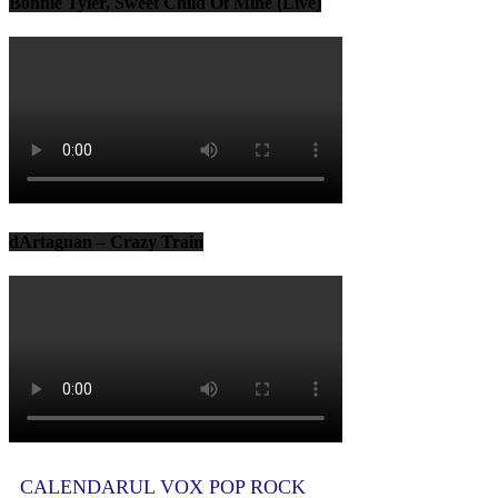
Bonnie Tyler, Sweet Child Of Mine (Live)
dArtagnan – Crazy Train
CALENDARUL VOX POP ROCK