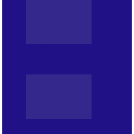
MASS MEDIA NEMUZICALA
170 de ani de România modernă. What’s
Next? la ediția a…
MASS MEDIA NEMUZICALA