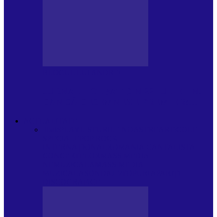
BLOGUL LUI ANDREI
JURNAL HOLBAT DIN 22 IULIE – N.
DAN SĂ DESEMNEZE PREMIER!…
ACTUALITATE
Toate
PLAYLISTURILE NOASTRE
ARTICOLE
SPECIALE
POP ROCK
INTERNAȚIONAL
ROMANIA CANTA
LISTA
CONCERTELOR
MASS MEDIA
NEMUZICALA
MASS MEDIA
MUZICALA
SONDAJE/TOPURI
APARIȚII
DISCOGRAFICE