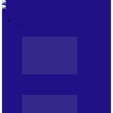
OPINII
Toate
BLOGUL LUI ANDREI
HOLBARILE LUI
ANDREI
BLOGUL IULIEI
HOLBARILE
IULIEI
COLABORATORII NOȘTRI
BLOGUL LUI ANDREI
77 DE MULȚUMIRI – DIN 2.08.