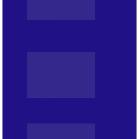
DE PĂSTRAT
World Kindness Day (Ziua Mondială a
Bunătății) (13.11)
DE PĂSTRAT
Ziua Îndeplinirii Visurilor (13.01)