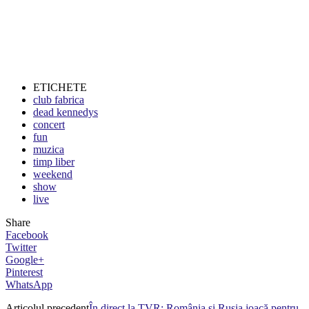
ETICHETE
club fabrica
dead kennedys
concert
fun
muzica
timp liber
weekend
show
live
Share
Facebook
Twitter
Google+
Pinterest
WhatsApp
Articolul precedent
În direct la TVR: România şi Rusia joacă pentru