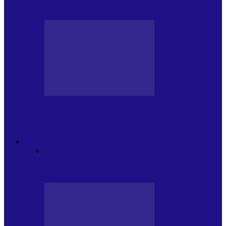
Arhiva revistei Vox Pop Rock (15)
PRESA CU SI DESPRE A.P.
Arhiva revistei Vox Pop Rock (14)
ARHIVA
Toate
ARTIȘTII PROPUN
AGENDA
CULTURALA
CALENDAR VOX POP ROCK
DE
PĂSTRAT
DARA ZICE…
RECOMANDARILE
MELE