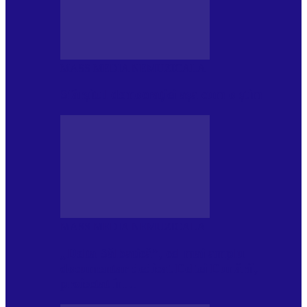
MASS MEDIA NEMUZICALA
Sfârșitul democrației așa cum o știm
MASS MEDIA NEMUZICALA
„Delta Sălbatică”, cel mai amplu
documentar dedicat Deltei Dunării,
proiectat în…