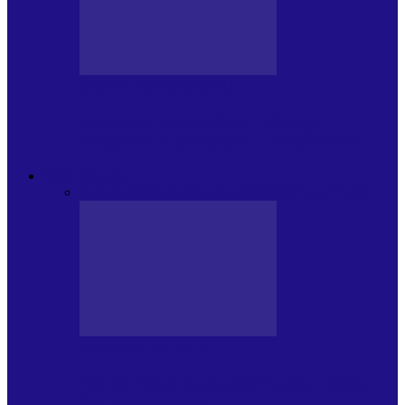
CRONICI DE CONCERT
Festivalul Internațional „George
Grigoriu” la Brăila (22 – 24.05.2026)
FOC DE P.A.E.
Toate
JURNALE DE P.A.E.
INVITATI LA VLOG
JURNALE DE P.A.E.
Foc de P.A.E. cu Andrei Partoș – ediția
953. Nicușor Dan…