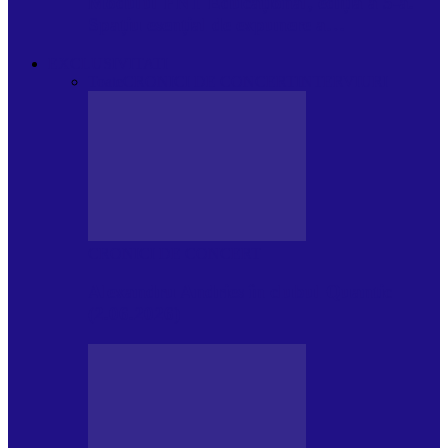
Modulul FNT Educațional, ediția a 5-a.
Spațiu esențial de expunere a…
EXCLUSIVITATI
Toate
CRONICI DE CONCERT
INTERVIURI
CRONICI DE CONCERT
Alexandru Andries în clubul Quantic
(2.06.2026)