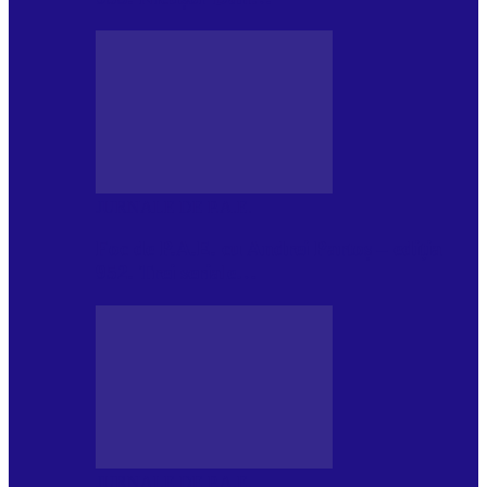
JURNALE DE P.A.E.
Foc de P.A.E. cu Andrei Partoș – ediția
952. Trei seriale…
JURNALE DE P.A.E.