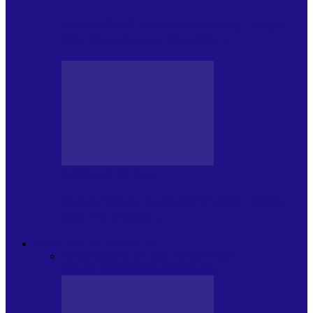
Foc de P.A.E. cu Andrei Partoș – ediția
951. Campionatul Mondial…
JURNALE DE P.A.E.
Foc de P.A.E. cu Andrei Partoș – ediția
950. V-a afectat…
PSIHOLOGUL MUZICAL
Toate
JURNAL DE EDIȚII
EDITII DE
COLECTIE
ARHIVA EMISIUNII