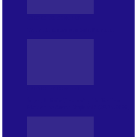
CRONICI DE CONCERT
Tania Turtureanu la Sala Palatului
CRONICI DE CONCERT
Între „Infinite Dreams” și Eddie: Iron
Maiden pe Arena Națională (28.05.2026)