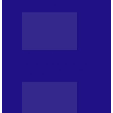
NONCONFORMIST CÂNTECE…
JURNAL DE EDIȚII
Psihologul Muzical (ediția 1239 –
18.07.2026): Walter Ghicolescu, TOP
NONCONFORMIST CÂNTECE…