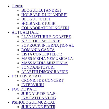
OPINII
BLOGUL LUI ANDREI
HOLBARILE LUI ANDREI
BLOGUL IULIEI
HOLBARILE IULIEI
COLABORATORII NOȘTRI
ACTUALITATE
PLAYLISTURILE NOASTRE
ARTICOLE SPECIALE
POP ROCK INTERNAȚIONAL
ROMANIA CANTA
LISTA CONCERTELOR
MASS MEDIA NEMUZICALA
MASS MEDIA MUZICALA
SONDAJE/TOPURI
APARIȚII DISCOGRAFICE
EXCLUSIVITATI
CRONICI DE CONCERT
INTERVIURI
FOC DE P.A.E.
JURNALE DE P.A.E.
INVITATI LA VLOG
PSIHOLOGUL MUZICAL
JURNAL DE EDIȚII