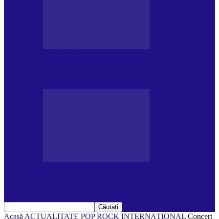
DE PĂSTRAT
Ziua internațională a Mării Negre (31.10)
DE PĂSTRAT
Ziua Internațională a Tigrului (29.07)
Acasă
ACTUALITATE
POP ROCK INTERNAȚIONAL
Concert