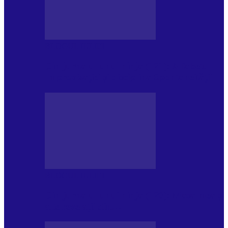
BLOGUL IULIEI
Din jurnalul unui ninja (121): Alfabetul
Improvizației și disciplina Spontaneității
BLOGUL IULIEI
Din jurnalul unui ninja (120): Masa mea și
alte revelații din…