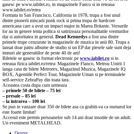
gasesc pe www.iabilet.ro, in magazinele Fanco si in reteaua
www.iabilet.ro/retea
Formata in San Francisco, California in 1978, trupa a fost unul
dintre pionerii miscarii punk rock si prima trupa de hardcore
americana care a avut un impact major in Marea Britanie. Versurile
lor au in genere tenta poltica si satirizeaza personalitatile vremurilor
dar si autoritatea in general.
Dead Kennedys
a fost una dintre
primele trupe cenzurate in magazinele de muzica in anii 80. Trupa a
lansat doar patru albume de studio si un EP dar piesele sale sunt deja
imnuri ale generatiilor de peste 40 de ani!
Biletele se gasesc in format electronic pe
www.iabilet.ro
si in
reteaua fizica iabilet.ro/retea: Magazinele Flanco, Metrou Unirii 1
langa casa de bilete Metrorex, Magazinul Muzica, Magazinele IQ
BOX, Agentiile Perfect Tour, Magazinele Uman si pe terminalele
self-service ZebraPay din toata tara.
Aceastea costa dupa cum urmeaza
– primele 50 de bilete – 75 lei
– presale – 85 lei
– la intrarea – 100 lei
Se pun in vanzare doar 350 de bilete asa ca grabiti-va ca numarul lor
este foarte limitat!
Accesul este permis persoanelor sub 14 ani doar insotite de un adult.
Un eveniment METALHEAD.
Despre