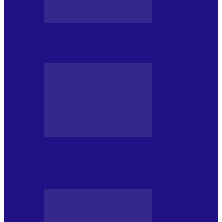
CRONICI DE CONCERT
Tania Turtureanu la Sala Palatului
CRONICI DE CONCERT
Între „Infinite Dreams” și Eddie: Iron
Maiden pe Arena Națională (28.05.2026)