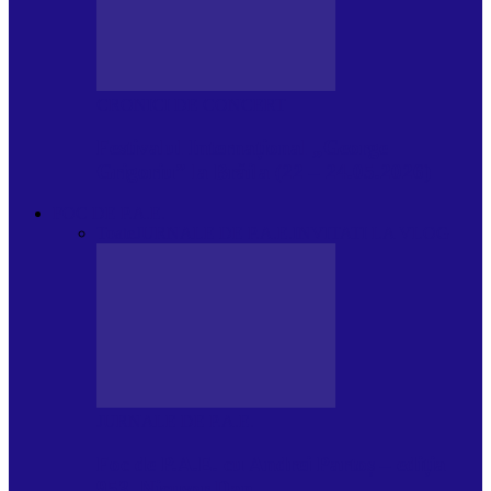
CRONICI DE CONCERT
Festivalul Internațional „George
Grigoriu” la Brăila (22 – 24.05.2026)
FOC DE P.A.E.
Toate
JURNALE DE P.A.E.
INVITATI LA VLOG
JURNALE DE P.A.E.
Foc de P.A.E. cu Andrei Partoș – ediția
953. Nicușor Dan…