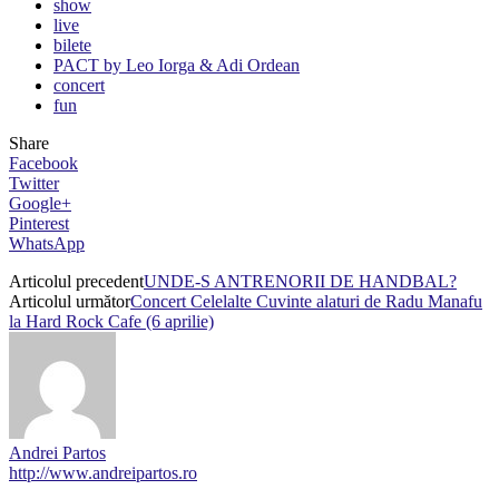
show
live
bilete
PACT by Leo Iorga & Adi Ordean
concert
fun
Share
Facebook
Twitter
Google+
Pinterest
WhatsApp
Articolul precedent
UNDE-S ANTRENORII DE HANDBAL?
Articolul următor
Concert Celelalte Cuvinte alaturi de Radu Manafu
la Hard Rock Cafe (6 aprilie)
Andrei Partos
http://www.andreipartos.ro