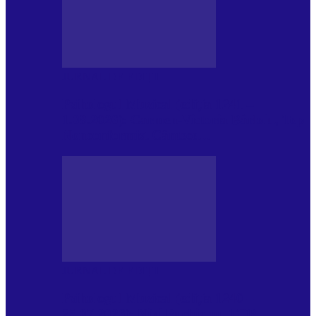
JURNAL DE EDIȚII
Psihologul Muzical (ediția 1241 –
1.08.2026): Carmen-Victoria Bârloiu, Top
Nonconformist Cântece…
JURNAL DE EDIȚII
Psihologul Muzical (ediția 1240 –
25.07.2026): Niki Puchianu, TOP