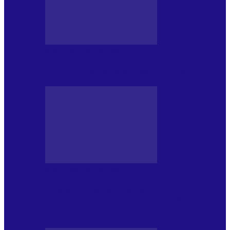
MASS MEDIA NEMUZICALA
Sfârșitul democrației așa cum o știm
MASS MEDIA NEMUZICALA
„Delta Sălbatică”, cel mai amplu
documentar dedicat Deltei Dunării,
proiectat în…