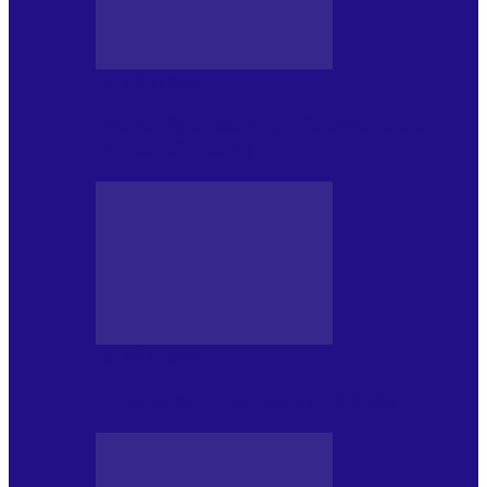
DE PĂSTRAT
World Kindness Day (Ziua Mondială a
Bunătății) (13.11)
DE PĂSTRAT
Ziua Îndeplinirii Visurilor (13.01)