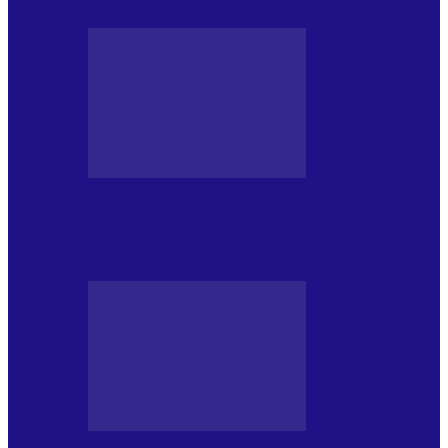
JURNALE DE P.A.E.
Foc de P.A.E. cu Andrei Partoș – ediția
952. Trei seriale…
JURNALE DE P.A.E.