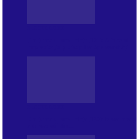
BLOGUL IULIEI
Din jurnalul unui ninja (121): Alfabetul
Improvizației și disciplina Spontaneității
BLOGUL IULIEI
Din jurnalul unui ninja (120): Masa mea și
alte revelații din…