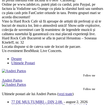
In pretul biletului este inclusa si o bere Carlsberg!
Online pe www.iabilet.ro, puteti plati cu cardul, prin Paypal, pe
factura la Vodafone sau Orange cu plata la sfarsitul lunii sau ramburs
cu plata cash prin FanCurier oriunde in tara. Pentru grupuri mari se
acorda discounturi!
Vino la Hard Rock Cafe să fii aproape de artiștii tăi preferați și să te
bucuri de muzica lor, într-o atmosferă unică! Show-urile explozive,
colecţia de suveniruri care îți reamintesc de legendele muzicii și
calitatea sunetului îţi garantează cea mai placută experienţă live.
Hard Rock Cafe Bucuresti se afla in parcul Herastrau – Soseaua
Kiseleff, nr. 32
Locatia dispune si de cateva sute de locuri de parcare.
Un eveniment BestMusic Live Concerts.
Despre
Ultimele Postari
Follow me
Andrei Partos
Follow me
Ultimele postari ale lui Andrei Partos
(
vezi toate
)
77 DE MULȚUMIRI – DIN 2.08.
- august 2, 2026