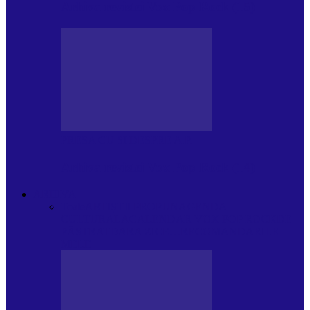
Arhiva revistei Vox Pop Rock (15)
PRESA CU SI DESPRE A.P.
Arhiva revistei Vox Pop Rock (14)
ARHIVA
Toate
ARTIȘTII PROPUN
AGENDA
CULTURALA
CALENDAR VOX POP ROCK
DE
PĂSTRAT
DARA ZICE…
RECOMANDARILE
MELE