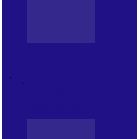
BLOGUL LUI ANDREI
JURNAL HOLBAT DIN 22 IULIE – N.
DAN SĂ DESEMNEZE PREMIER!…
ACTUALITATE
Toate
PLAYLISTURILE NOASTRE
ARTICOLE
SPECIALE
POP ROCK
INTERNAȚIONAL
ROMANIA CANTA
LISTA
CONCERTELOR
MASS MEDIA
NEMUZICALA
MASS MEDIA
MUZICALA
SONDAJE/TOPURI
APARIȚII
DISCOGRAFICE