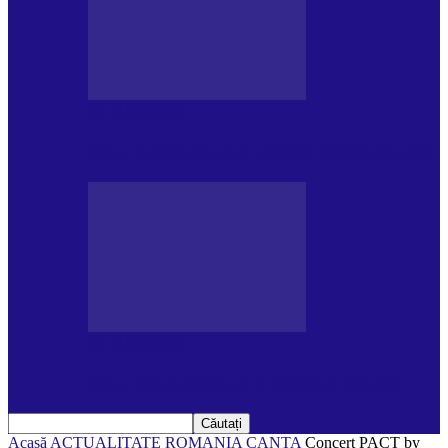
DE PĂSTRAT
Ziua internațională a Mării Negre (31.10)
DE PĂSTRAT
Ziua Internațională a Tigrului (29.07)
Acasă
ACTUALITATE
ROMANIA CANTA
Concert PACT by