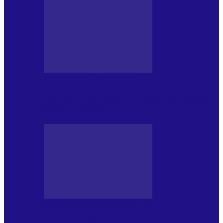
MASS MEDIA NEMUZICALA
170 de ani de România modernă. What’s
Next? la ediția a…
MASS MEDIA NEMUZICALA