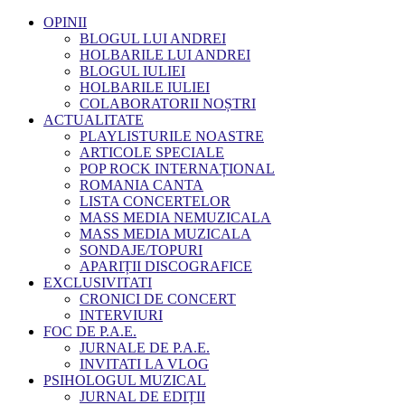
OPINII
BLOGUL LUI ANDREI
HOLBARILE LUI ANDREI
BLOGUL IULIEI
HOLBARILE IULIEI
COLABORATORII NOȘTRI
ACTUALITATE
PLAYLISTURILE NOASTRE
ARTICOLE SPECIALE
POP ROCK INTERNAȚIONAL
ROMANIA CANTA
LISTA CONCERTELOR
MASS MEDIA NEMUZICALA
MASS MEDIA MUZICALA
SONDAJE/TOPURI
APARIȚII DISCOGRAFICE
EXCLUSIVITATI
CRONICI DE CONCERT
INTERVIURI
FOC DE P.A.E.
JURNALE DE P.A.E.
INVITATI LA VLOG
PSIHOLOGUL MUZICAL
JURNAL DE EDIȚII