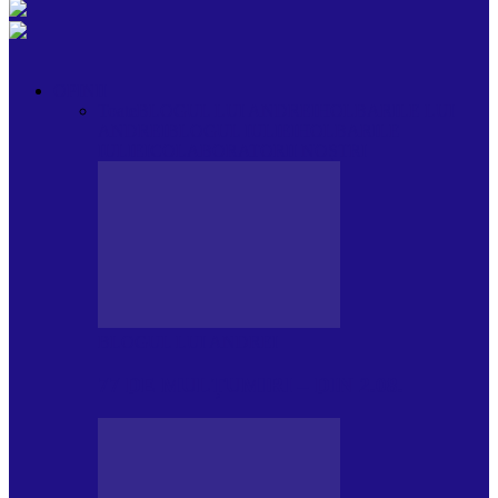
OPINII
Toate
BLOGUL LUI ANDREI
HOLBARILE LUI
ANDREI
BLOGUL IULIEI
HOLBARILE
IULIEI
COLABORATORII NOȘTRI
BLOGUL LUI ANDREI
77 DE MULȚUMIRI – DIN 2.08.