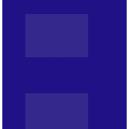
NONCONFORMIST CÂNTECE…
JURNAL DE EDIȚII
Psihologul Muzical (ediția 1239 –
18.07.2026): Walter Ghicolescu, TOP
NONCONFORMIST CÂNTECE…