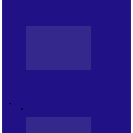
Foc de P.A.E. cu Andrei Partoș – ediția
951. Campionatul Mondial…
JURNALE DE P.A.E.
Foc de P.A.E. cu Andrei Partoș – ediția
950. V-a afectat…
PSIHOLOGUL MUZICAL
Toate
JURNAL DE EDIȚII
EDITII DE
COLECTIE
ARHIVA EMISIUNII