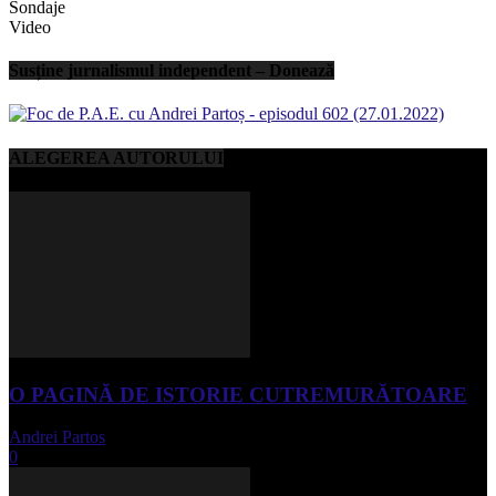
Sondaje
Video
Susține jurnalismul independent – Donează
ALEGEREA AUTORULUI
O PAGINĂ DE ISTORIE CUTREMURĂTOARE
Andrei Partos
-
iunie 15, 2023
0