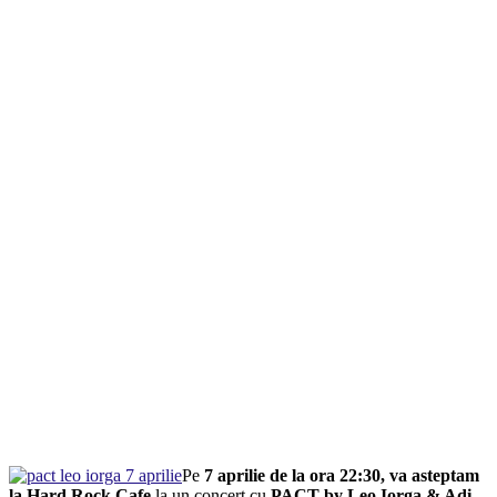
Pe
7 aprilie de la ora 22:30, va asteptam
la Hard Rock Cafe
la un concert cu
PACT by Leo Iorga & Adi