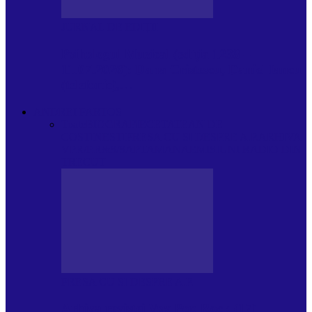
JURNAL DE EDIȚII
Psihologul Muzical (ediția 1238 –
11.07.2026): Dana Cristescu, Daniel Iancu
(telefonic),…
ANDREI PARTOS
Toate
BIOGRAFIE
CETATEAN DE
COSTINESTI
PRESA CU SI DESPRE A.P.
ARHIVA
VPR/P.R&S/SAPTAMANA
EMISIUNI RADIO DIN
TRECUT
PRESA CU SI DESPRE A.P.
Arhiva revistei Vox Pop Rock (17)