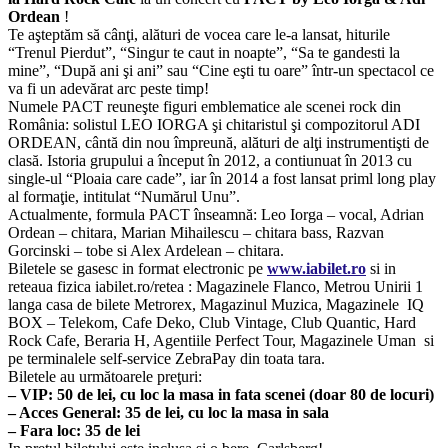
Ordean
!
Te aşteptăm să cânţi, alături de vocea care le-a lansat, hiturile
“Trenul Pierdut”, “Singur te caut in noapte”, “Sa te gandesti la
mine”, “După ani şi ani” sau “Cine eşti tu oare” într-un spectacol ce
va fi un adevărat arc peste timp!
Numele PACT reuneşte figuri emblematice ale scenei rock din
România: solistul LEO IORGA şi chitaristul şi compozitorul ADI
ORDEAN, cântă din nou împreună, alături de alţi instrumentişti de
clasă. Istoria grupului a început în 2012, a contiunuat în 2013 cu
single-ul “Ploaia care cade”, iar în 2014 a fost lansat priml long play
al formaţie, intitulat “Numărul Unu”.
Actualmente, formula PACT înseamnă: Leo Iorga – vocal, Adrian
Ordean – chitara, Marian Mihailescu – chitara bass, Razvan
Gorcinski – tobe si Alex Ardelean – chitara.
Biletele se gasesc in format electronic pe
www.iabilet.ro
si in
reteaua fizica iabilet.ro/retea : Magazinele Flanco, Metrou Unirii 1
langa casa de bilete Metrorex, Magazinul Muzica, Magazinele IQ
BOX – Telekom, Cafe Deko, Club Vintage, Club Quantic, Hard
Rock Cafe, Beraria H, Agentiile Perfect Tour, Magazinele Uman si
pe terminalele self-service ZebraPay din toata tara.
Biletele au următoarele preţuri:
– VIP: 50 de lei, cu loc la masa in fata scenei (doar 80 de locuri)
– Acces General: 35 de lei, cu loc la masa in sala
– Fara loc: 35 de lei