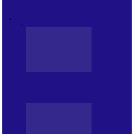
Modulul FNT Educațional, ediția a 5-a.
Spațiu esențial de expunere a…
EXCLUSIVITATI
Toate
CRONICI DE CONCERT
INTERVIURI
CRONICI DE CONCERT
Alexandru Andries în clubul Quantic
(2.06.2026)