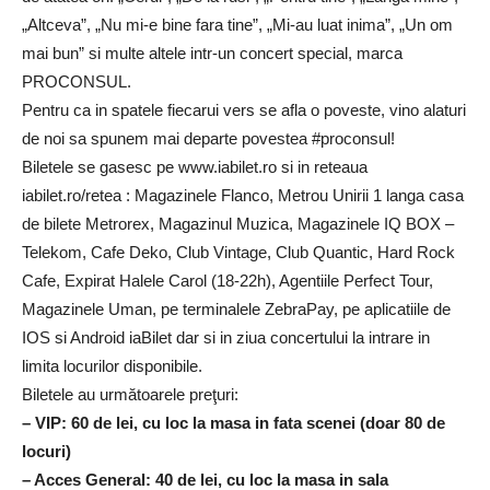
„Altceva”, „Nu mi-e bine fara tine”, „Mi-au luat inima”, „Un om
mai bun” si multe altele intr-un concert special, marca
PROCONSUL.
Pentru ca in spatele fiecarui vers se afla o poveste, vino alaturi
de noi sa spunem mai departe povestea #proconsul!
Biletele se gasesc pe www.iabilet.ro si in reteaua
iabilet.ro/retea : Magazinele Flanco, Metrou Unirii 1 langa casa
de bilete Metrorex, Magazinul Muzica, Magazinele IQ BOX –
Telekom, Cafe Deko, Club Vintage, Club Quantic, Hard Rock
Cafe, Expirat Halele Carol (18-22h), Agentiile Perfect Tour,
Magazinele Uman, pe terminalele ZebraPay, pe aplicatiile de
IOS si Android iaBilet dar si in ziua concertului la intrare in
limita locurilor disponibile.
Biletele au următoarele preţuri:
– VIP: 60 de lei, cu loc la masa in fata scenei (doar 80 de
locuri)
– Acces General: 40 de lei, cu loc la masa in sala