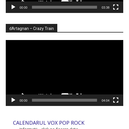
00:00
03:38
dArtagnan – Crazy Train
Player
video
00:00
04:04
CALENDARUL VOX POP ROCK