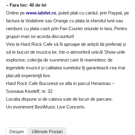
– Fara loc: 40 de lei
Online pe
www.iabilet.ro
, puteti plati cu cardul, prin Paypal, pe
factura la Vodafone sau Orange cu plata la sfarsitul lunii sau
ramburs cu plata cash prin Fan Courier oriunde in tara. Pentru
grupuri mari se acorda discounturi!
Vino la Hard Rock Cafe să fii aproape de artiștii tăi preferați și
să te bucuri de muzica lor, într-o atmosferă unică! Show-urile
explozive, colecţia de suveniruri care îți reamintesc de
legendele muzicii și calitatea sunetului îţi garantează cea mai
placută experienţă live.
Hard Rock Cafe Bucuresti se afla in parcul Herastrau –
Soseaua Kiseleff, nr. 32
Locatia dispune si de cateva sute de locuri de parcare.
Un eveniment BestMusic Live Concerts.
Despre
Ultimele Postari