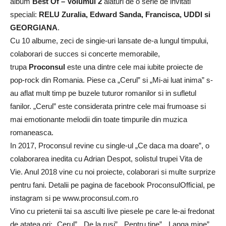
album
Best Of – Volumul 2
alaturi de o serie de invitati
speciali:
RELU Zuralia, Edward Sanda, Francisca, UDDI si
GEORGIANA
.
Cu 10 albume, zeci de singie-uri lansate de-a lungul timpului,
colaborari de succes si concerte memorabile,
trupa
Proconsul
este una dintre cele mai iubite proiecte de
pop-rock din Romania. Piese ca „Cerul” si „Mi-ai luat inima” s-
au aflat mult timp pe buzele tuturor romanilor si in sufletul
fanilor. „Cerul” este considerata printre cele mai frumoase si
mai emotionante melodii din toate timpurile din muzica
romaneasca.
In 2017, Proconsul revine cu single-ul „Ce daca ma doare”, o
colaborarea inedita cu Adrian Despot, solistul trupei Vita de
Vie. Anul 2018 vine cu noi proiecte, colaborari si multe surprize
pentru fani. Detalii pe pagina de facebook ProconsulOfficial, pe
instagram si pe www.proconsul.com.ro
Vino cu prietenii tai sa asculti live piesele pe care le-ai fredonat
de atatea ori: „Cerul”, „De la rusi”, „Pentru tine”, „Langa mine”,