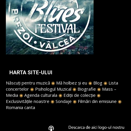
HARTA SITE-ULUI
Născuți pentru muzică
◉
Mă holbez și eu
◉
Blog
◉
Lista
concertelor
◉
Psihologul Muzical
◉
Biografie
◉
Mass –
Media
◉
Agenda culturala
◉
Ediții de colecție
◉
Exclusivitățile noastre
◉
Sondaje
◉
Filmări din emisiune
◉
Romania canta