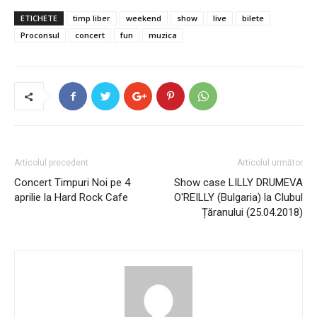
ETICHETE
timp liber
weekend
show
live
bilete
Proconsul
concert
fun
muzica
Articolul precedent
Articolul următor
Concert Timpuri Noi pe 4
Show case LILLY DRUMEVA
aprilie la Hard Rock Cafe
O'REILLY (Bulgaria) la Clubul
Țăranului (25.04.2018)