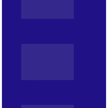
BLOGUL IULIEI
Din jurnalul unui ninja (121): Alfabetul
Improvizației și disciplina Spontaneității
BLOGUL IULIEI
Din jurnalul unui ninja (120): Masa mea și
alte revelații din…