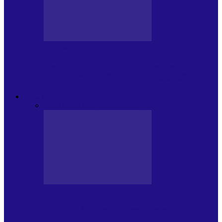
CRONICI DE CONCERT
Festivalul Internațional „George
Grigoriu” la Brăila (22 – 24.05.2026)
FOC DE P.A.E.
Toate
JURNALE DE P.A.E.
INVITATI LA VLOG
JURNALE DE P.A.E.
Foc de P.A.E. cu Andrei Partoș – ediția
953. Nicușor Dan…