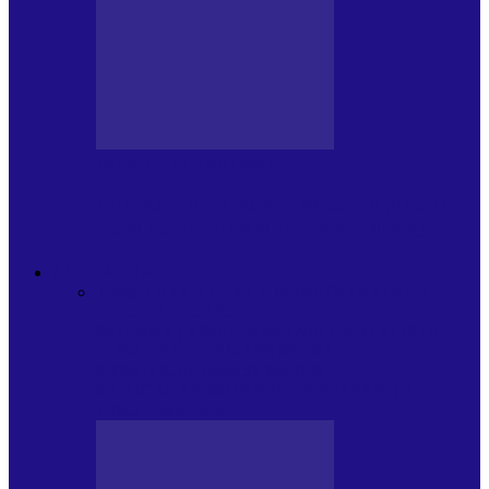
BLOGUL LUI ANDREI
JURNAL HOLBAT DIN 22 IULIE – N.
DAN SĂ DESEMNEZE PREMIER!…
ACTUALITATE
Toate
PLAYLISTURILE NOASTRE
ARTICOLE
SPECIALE
POP ROCK
INTERNAȚIONAL
ROMANIA CANTA
LISTA
CONCERTELOR
MASS MEDIA
NEMUZICALA
MASS MEDIA
MUZICALA
SONDAJE/TOPURI
APARIȚII
DISCOGRAFICE