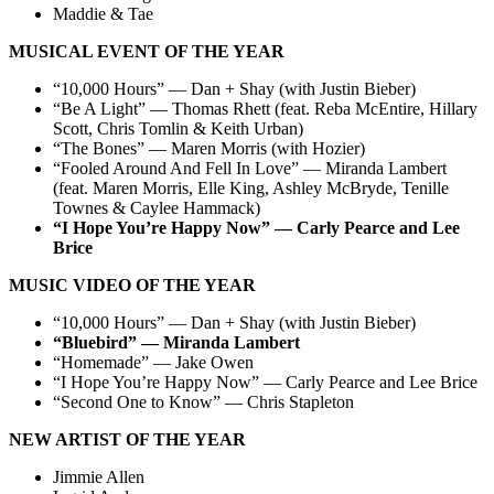
Maddie & Tae
MUSICAL EVENT OF THE YEAR
“10,000 Hours” — Dan + Shay (with Justin Bieber)
“Be A Light” — Thomas Rhett (feat. Reba McEntire, Hillary
Scott, Chris Tomlin & Keith Urban)
“The Bones” — Maren Morris (with Hozier)
“Fooled Around And Fell In Love” — Miranda Lambert
(feat. Maren Morris, Elle King, Ashley McBryde, Tenille
Townes & Caylee Hammack)
“I Hope You’re Happy Now” — Carly Pearce and Lee
Brice
MUSIC VIDEO OF THE YEAR
“10,000 Hours” — Dan + Shay (with Justin Bieber)
“Bluebird” — Miranda Lambert
“Homemade” — Jake Owen
“I Hope You’re Happy Now” — Carly Pearce and Lee Brice
“Second One to Know” — Chris Stapleton
NEW ARTIST OF THE YEAR
Jimmie Allen