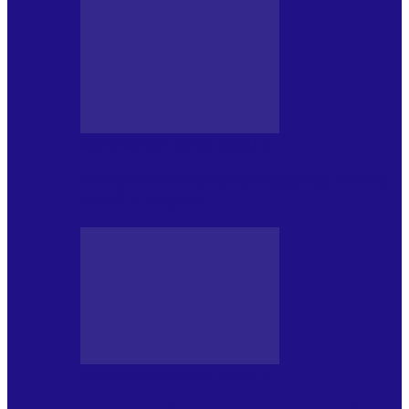
MASS MEDIA NEMUZICALA
170 de ani de România modernă. What’s
Next? la ediția a…
MASS MEDIA NEMUZICALA