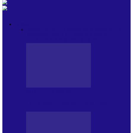
OPINII
Toate
BLOGUL LUI ANDREI
HOLBARILE LUI
ANDREI
BLOGUL IULIEI
HOLBARILE
IULIEI
COLABORATORII NOȘTRI
BLOGUL LUI ANDREI
77 DE MULȚUMIRI – DIN 2.08.