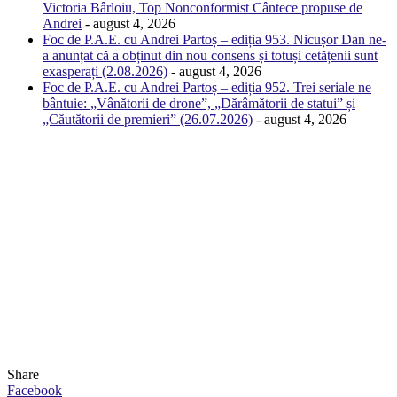
Victoria Bârloiu, Top Nonconformist Cântece propuse de
Andrei
- august 4, 2026
Foc de P.A.E. cu Andrei Partoș – ediția 953. Nicușor Dan ne-
a anunțat că a obținut din nou consens și totuși cetățenii sunt
exasperați (2.08.2026)
- august 4, 2026
Foc de P.A.E. cu Andrei Partoș – ediția 952. Trei seriale ne
bântuie: „Vânătorii de drone”, „Dărâmătorii de statui” și
„Căutătorii de premieri” (26.07.2026)
- august 4, 2026
Share
Facebook