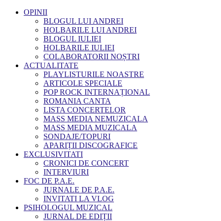
OPINII
BLOGUL LUI ANDREI
HOLBARILE LUI ANDREI
BLOGUL IULIEI
HOLBARILE IULIEI
COLABORATORII NOȘTRI
ACTUALITATE
PLAYLISTURILE NOASTRE
ARTICOLE SPECIALE
POP ROCK INTERNAȚIONAL
ROMANIA CANTA
LISTA CONCERTELOR
MASS MEDIA NEMUZICALA
MASS MEDIA MUZICALA
SONDAJE/TOPURI
APARIȚII DISCOGRAFICE
EXCLUSIVITATI
CRONICI DE CONCERT
INTERVIURI
FOC DE P.A.E.
JURNALE DE P.A.E.
INVITATI LA VLOG
PSIHOLOGUL MUZICAL
JURNAL DE EDIȚII