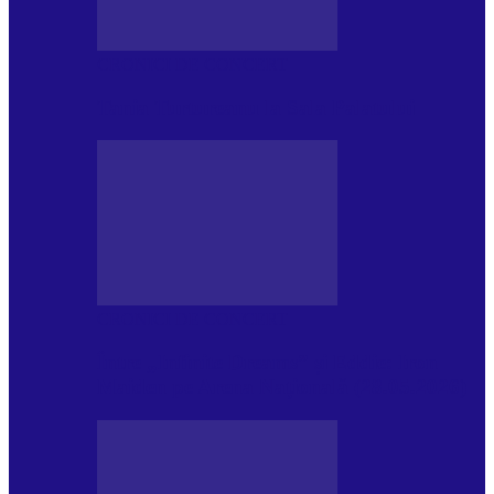
CRONICI DE CONCERT
Tania Turtureanu la Sala Palatului
CRONICI DE CONCERT
Între „Infinite Dreams” și Eddie: Iron
Maiden pe Arena Națională (28.05.2026)