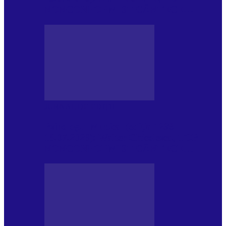
NONCONFORMIST CÂNTECE…
JURNAL DE EDIȚII
Psihologul Muzical (ediția 1239 –
18.07.2026): Walter Ghicolescu, TOP
NONCONFORMIST CÂNTECE…