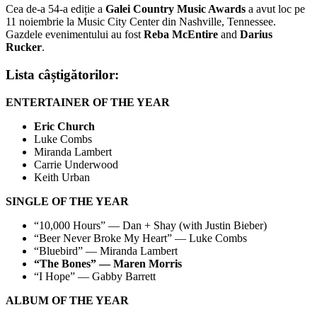
Cea de-a 54-a ediție a
Galei Country Music Awards
a avut loc pe
11 noiembrie la Music City Center din Nashville, Tennessee.
Gazdele evenimentului au fost
Reba McEntire
and
Darius
Rucker
.
Lista câștigătorilor:
ENTERTAINER OF THE YEAR
Eric Church
Luke Combs
Miranda Lambert
Carrie Underwood
Keith Urban
SINGLE OF THE YEAR
“10,000 Hours” — Dan + Shay (with Justin Bieber)
“Beer Never Broke My Heart” — Luke Combs
“Bluebird” — Miranda Lambert
“The Bones” — Maren Morris
“I Hope” — Gabby Barrett
ALBUM OF THE YEAR