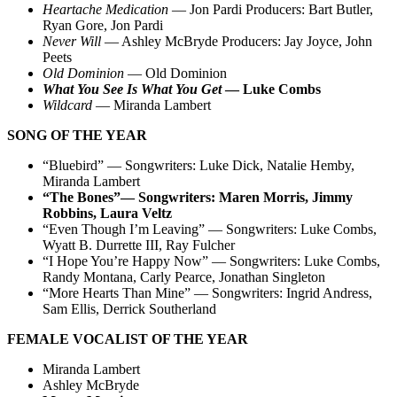
Heartache Medication
— Jon Pardi Producers: Bart Butler,
Ryan Gore, Jon Pardi
Never Will
— Ashley McBryde Producers: Jay Joyce, John
Peets
Old Dominion
— Old Dominion
What You See Is What You Get
— Luke Combs
Wildcard
— Miranda Lambert
SONG OF THE YEAR
“Bluebird” — Songwriters: Luke Dick, Natalie Hemby,
Miranda Lambert
“The Bones”— Songwriters: Maren Morris, Jimmy
Robbins, Laura Veltz
“Even Though I’m Leaving” — Songwriters: Luke Combs,
Wyatt B. Durrette III, Ray Fulcher
“I Hope You’re Happy Now” — Songwriters: Luke Combs,
Randy Montana, Carly Pearce, Jonathan Singleton
“More Hearts Than Mine” — Songwriters: Ingrid Andress,
Sam Ellis, Derrick Southerland
FEMALE VOCALIST OF THE YEAR
Miranda Lambert
Ashley McBryde