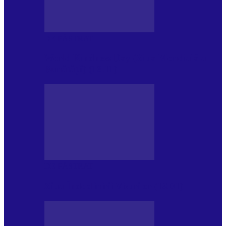
DE PĂSTRAT
World Kindness Day (Ziua Mondială a
Bunătății) (13.11)
DE PĂSTRAT
Ziua Îndeplinirii Visurilor (13.01)