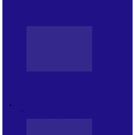
Foc de P.A.E. cu Andrei Partoș – ediția
951. Campionatul Mondial…
JURNALE DE P.A.E.
Foc de P.A.E. cu Andrei Partoș – ediția
950. V-a afectat…
PSIHOLOGUL MUZICAL
Toate
JURNAL DE EDIȚII
EDITII DE
COLECTIE
ARHIVA EMISIUNII