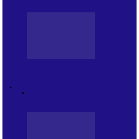
Arhiva revistei Vox Pop Rock (15)
PRESA CU SI DESPRE A.P.
Arhiva revistei Vox Pop Rock (14)
ARHIVA
Toate
ARTIȘTII PROPUN
AGENDA
CULTURALA
CALENDAR VOX POP ROCK
DE
PĂSTRAT
DARA ZICE…
RECOMANDARILE
MELE