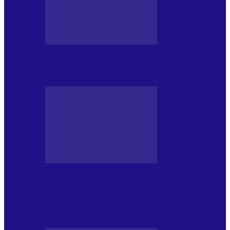
MASS MEDIA NEMUZICALA
Sfârșitul democrației așa cum o știm
MASS MEDIA NEMUZICALA
„Delta Sălbatică”, cel mai amplu
documentar dedicat Deltei Dunării,
proiectat în…