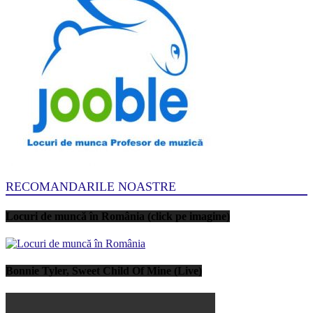
RECOMANDARILE NOASTRE
Locuri de muncă în România (click pe imagine)
Bonnie Tyler, Sweet Child Of Mine (Live)