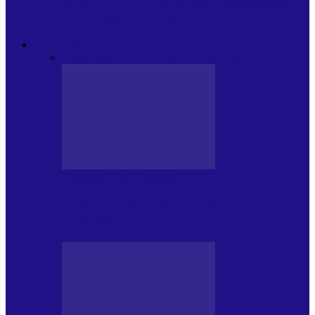
Modulul FNT Educațional, ediția a 5-a.
Spațiu esențial de expunere a…
EXCLUSIVITATI
Toate
CRONICI DE CONCERT
INTERVIURI
CRONICI DE CONCERT
Alexandru Andries în clubul Quantic
(2.06.2026)