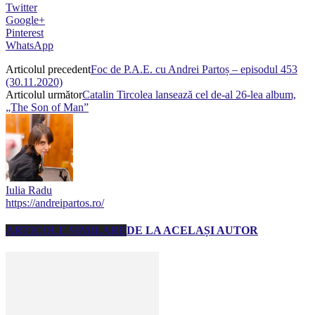
Twitter
Google+
Pinterest
WhatsApp
Articolul precedent
Foc de P.A.E. cu Andrei Partoș – episodul 453
(30.11.2020)
Articolul următor
Catalin Tircolea lansează cel de-al 26-lea album,
„The Son of Man”
Iulia Radu
https://andreipartos.ro/
ARTICOLE SIMILARE
DE LA ACELAȘI AUTOR