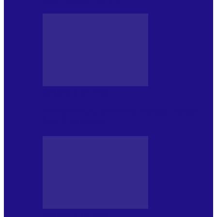
JURNALE DE P.A.E.
Foc de P.A.E. cu Andrei Partoș – ediția
952. Trei seriale…
JURNALE DE P.A.E.