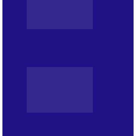
JURNAL DE EDIȚII
Psihologul Muzical (ediția 1241 –
1.08.2026): Carmen-Victoria Bârloiu, Top
Nonconformist Cântece…
JURNAL DE EDIȚII
Psihologul Muzical (ediția 1240 –
25.07.2026): Niki Puchianu, TOP