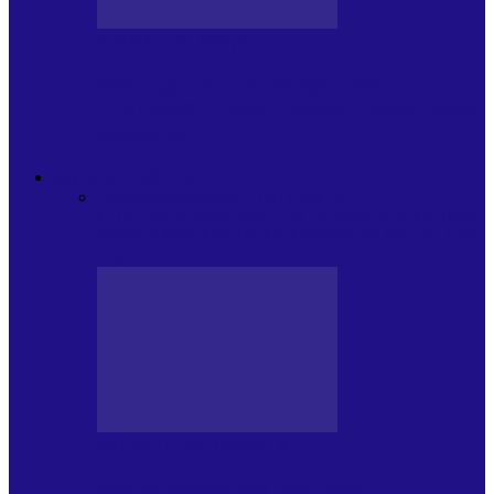
JURNAL DE EDIȚII
Psihologul Muzical (ediția 1238 –
11.07.2026): Dana Cristescu, Daniel Iancu
(telefonic),…
ANDREI PARTOS
Toate
BIOGRAFIE
CETATEAN DE
COSTINESTI
PRESA CU SI DESPRE A.P.
ARHIVA
VPR/P.R&S/SAPTAMANA
EMISIUNI RADIO DIN
TRECUT
PRESA CU SI DESPRE A.P.
Arhiva revistei Vox Pop Rock (17)