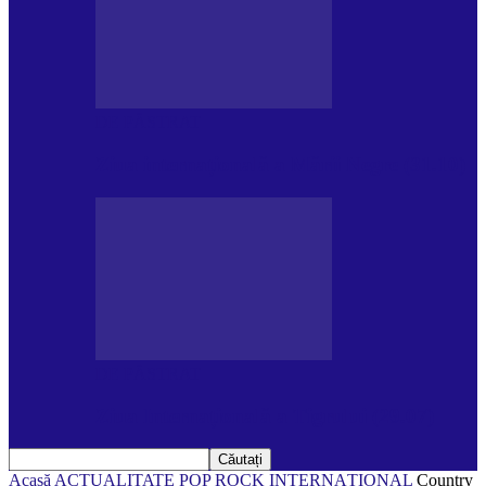
DE PĂSTRAT
Ziua internațională a Mării Negre (31.10)
DE PĂSTRAT
Ziua Internațională a Tigrului (29.07)
Acasă
ACTUALITATE
POP ROCK INTERNAȚIONAL
Country