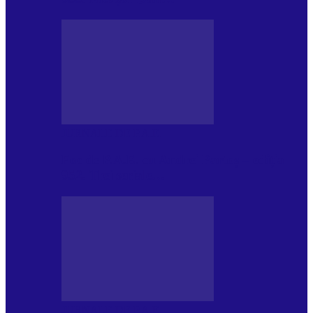
JURNALE DE P.A.E.
Foc de P.A.E. cu Andrei Partoș – ediția
952. Trei seriale…
JURNALE DE P.A.E.