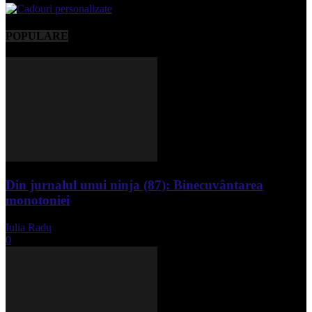
POPULARE
Din jurnalul unui ninja (87): Binecuvântarea
monotoniei
Iulia Radu
-
mai 8, 2025
0