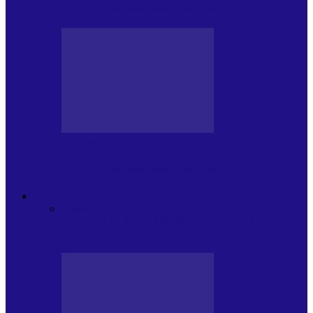
Arhiva revistei Vox Pop Rock (15)
PRESA CU SI DESPRE A.P.
Arhiva revistei Vox Pop Rock (14)
ARHIVA
Toate
ARTIȘTII PROPUN
AGENDA
CULTURALA
CALENDAR VOX POP ROCK
DE
PĂSTRAT
DARA ZICE…
RECOMANDARILE
MELE