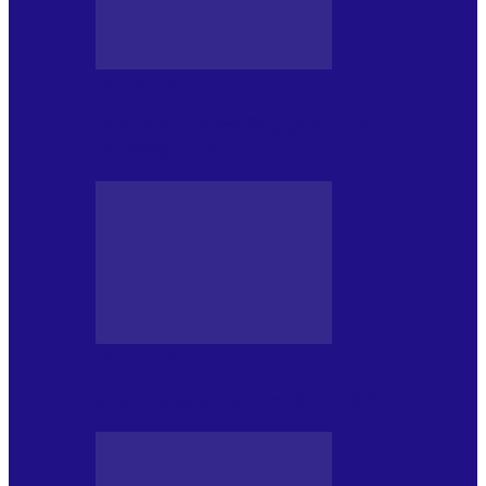
DE PĂSTRAT
World Kindness Day (Ziua Mondială a
Bunătății) (13.11)
DE PĂSTRAT
Ziua Îndeplinirii Visurilor (13.01)