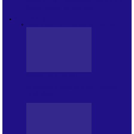
Modulul FNT Educațional, ediția a 5-a.
Spațiu esențial de expunere a…
EXCLUSIVITATI
Toate
CRONICI DE CONCERT
INTERVIURI
CRONICI DE CONCERT
Alexandru Andries în clubul Quantic
(2.06.2026)