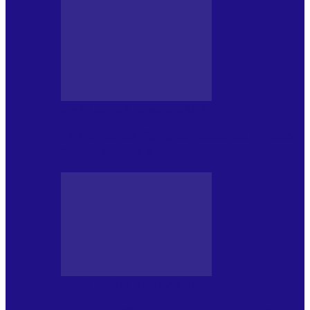
MASS MEDIA NEMUZICALA
170 de ani de România modernă. What’s
Next? la ediția a…
MASS MEDIA NEMUZICALA