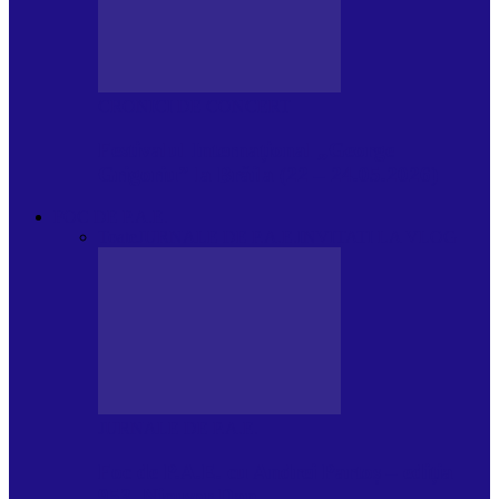
CRONICI DE CONCERT
Festivalul Internațional „George
Grigoriu” la Brăila (22 – 24.05.2026)
FOC DE P.A.E.
Toate
JURNALE DE P.A.E.
INVITATI LA VLOG
JURNALE DE P.A.E.
Foc de P.A.E. cu Andrei Partoș – ediția
953. Nicușor Dan…