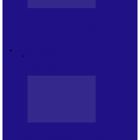
JURNAL DE EDIȚII
Psihologul Muzical (ediția 1238 –
11.07.2026): Dana Cristescu, Daniel Iancu
(telefonic),…
ANDREI PARTOS
Toate
BIOGRAFIE
CETATEAN DE
COSTINESTI
PRESA CU SI DESPRE A.P.
ARHIVA
VPR/P.R&S/SAPTAMANA
EMISIUNI RADIO DIN
TRECUT
PRESA CU SI DESPRE A.P.
Arhiva revistei Vox Pop Rock (17)