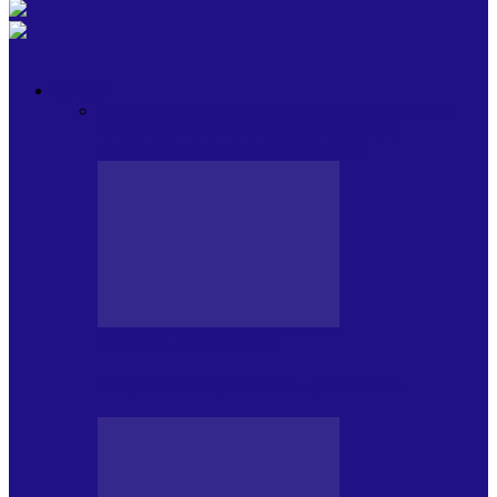
OPINII
Toate
BLOGUL LUI ANDREI
HOLBARILE LUI
ANDREI
BLOGUL IULIEI
HOLBARILE
IULIEI
COLABORATORII NOȘTRI
BLOGUL LUI ANDREI
77 DE MULȚUMIRI – DIN 2.08.