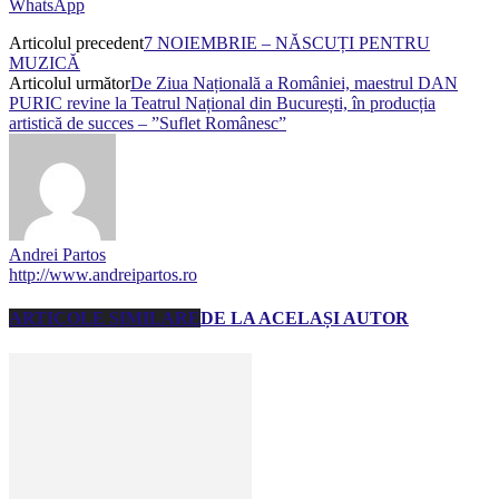
WhatsApp
Articolul precedent
7 NOIEMBRIE – NĂSCUȚI PENTRU
MUZICĂ
Articolul următor
De Ziua Națională a României, maestrul DAN
PURIC revine la Teatrul Național din București, în producția
artistică de succes – ”Suflet Românesc”
Andrei Partos
http://www.andreipartos.ro
ARTICOLE SIMILARE
DE LA ACELAȘI AUTOR