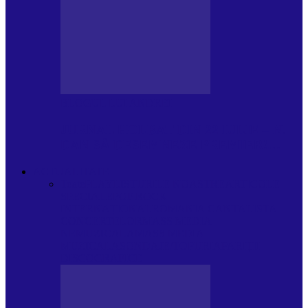
BLOGUL LUI ANDREI
JURNAL HOLBAT DIN 22 IULIE – N.
DAN SĂ DESEMNEZE PREMIER!…
ACTUALITATE
Toate
PLAYLISTURILE NOASTRE
ARTICOLE
SPECIALE
POP ROCK
INTERNAȚIONAL
ROMANIA CANTA
LISTA
CONCERTELOR
MASS MEDIA
NEMUZICALA
MASS MEDIA
MUZICALA
SONDAJE/TOPURI
APARIȚII
DISCOGRAFICE