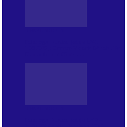
JURNAL DE EDIȚII
Psihologul Muzical (ediția 1241 –
1.08.2026): Carmen-Victoria Bârloiu, Top
Nonconformist Cântece…
JURNAL DE EDIȚII
Psihologul Muzical (ediția 1240 –
25.07.2026): Niki Puchianu, TOP