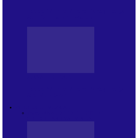
Foc de P.A.E. cu Andrei Partoș – ediția
951. Campionatul Mondial…
JURNALE DE P.A.E.
Foc de P.A.E. cu Andrei Partoș – ediția
950. V-a afectat…
PSIHOLOGUL MUZICAL
Toate
JURNAL DE EDIȚII
EDITII DE
COLECTIE
ARHIVA EMISIUNII