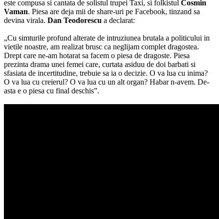
este compusa si cantata de solistul trupei Taxi, si folkistul
Cosmin
Vaman
. Piesa are deja mii de share-uri pe Facebook, tinzand sa
devina virala.
Dan Teodorescu
a declarat:
„Cu simturile profund alterate de intruziunea brutala a politicului in
vietile noastre, am realizat brusc ca neglijam complet dragostea.
Drept care ne-am hotarat sa facem o piesa de dragoste. Piesa
prezinta drama unei femei care, curtata asiduu de doi barbati si
sfasiata de incertitudine, trebuie sa ia o decizie. O va lua cu inima?
O va lua cu creierul? O va lua cu un alt organ? Habar n-avem. De-
asta e o piesa cu final deschis”.