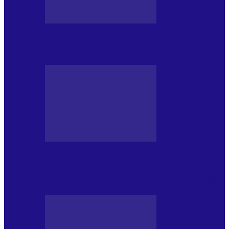
CRONICI DE CONCERT
Tania Turtureanu la Sala Palatului
CRONICI DE CONCERT
Între „Infinite Dreams” și Eddie: Iron
Maiden pe Arena Națională (28.05.2026)