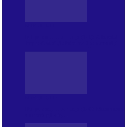
BLOGUL IULIEI
Din jurnalul unui ninja (121): Alfabetul
Improvizației și disciplina Spontaneității
BLOGUL IULIEI
Din jurnalul unui ninja (120): Masa mea și
alte revelații din…