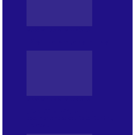
MASS MEDIA NEMUZICALA
Sfârșitul democrației așa cum o știm
MASS MEDIA NEMUZICALA
„Delta Sălbatică”, cel mai amplu
documentar dedicat Deltei Dunării,
proiectat în…