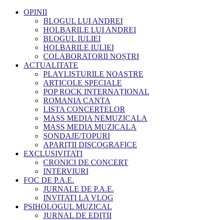
OPINII
BLOGUL LUI ANDREI
HOLBARILE LUI ANDREI
BLOGUL IULIEI
HOLBARILE IULIEI
COLABORATORII NOȘTRI
ACTUALITATE
PLAYLISTURILE NOASTRE
ARTICOLE SPECIALE
POP ROCK INTERNAȚIONAL
ROMANIA CANTA
LISTA CONCERTELOR
MASS MEDIA NEMUZICALA
MASS MEDIA MUZICALA
SONDAJE/TOPURI
APARIȚII DISCOGRAFICE
EXCLUSIVITATI
CRONICI DE CONCERT
INTERVIURI
FOC DE P.A.E.
JURNALE DE P.A.E.
INVITATI LA VLOG
PSIHOLOGUL MUZICAL
JURNAL DE EDIȚII