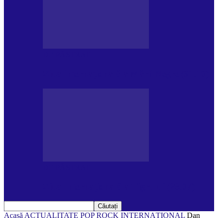
DE PĂSTRAT
Ziua internațională a Mării Negre (31.10)
DE PĂSTRAT
Ziua Internațională a Tigrului (29.07)
Acasă
ACTUALITATE
POP ROCK INTERNAȚIONAL
Dan