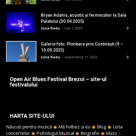
Bryan Adams, acustic și fermecător la Sala
Palatului (30.04.2025)
Iulia Radu
-
mai 1, 2025
0
Galerie foto: Plimbare prin Costinești (9 –
10.09.2023)
Iulia Radu
-
septembrie 11, 2023
0
Open Air Blues Festival Brezoi – site-ul
festivalului
HARTA SITE-ULUI
Născuți pentru muzică
◉
Mă holbez și eu
◉
Blog
◉
Lista
concertelor
◉
Psihologul Muzical
◉
Biografie
◉
Mass –