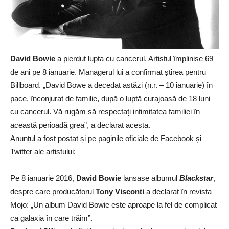
David Bowie
a pierdut lupta cu cancerul. Artistul împlinise 69
de ani pe 8 ianuarie. Managerul lui a confirmat știrea pentru
Billboard. „David Bowe a decedat astăzi (n.r. – 10 ianuarie) în
pace, înconjurat de familie, după o luptă curajoasă de 18 luni
cu cancerul. Vă rugăm să respectați intimitatea familiei în
această perioadă grea”, a declarat acesta.
Anunțul a fost postat și pe paginile oficiale de Facebook și
Twitter ale artistului:
Pe 8 ianuarie 2016,
David Bowie
lansase albumul
Blackstar
,
despre care producătorul
Tony Visconti
a declarat în revista
Mojo: „Un album David Bowie este aproape la fel de complicat
ca galaxia în care trăim”.