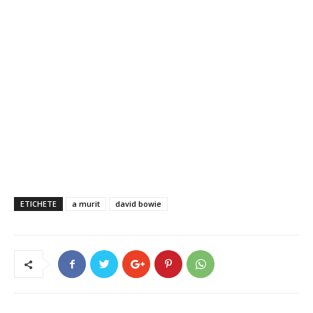
ETICHETE
a murit
david bowie