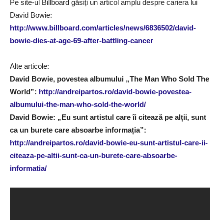
Pe site-ul Billboard găsiți un articol amplu despre cariera lui
David Bowie:
http://www.billboard.com/articles/news/6836502/david-
bowie-dies-at-age-69-after-battling-cancer
Alte articole:
David Bowie, povestea albumului „The Man Who Sold The
World”:
http://andreipartos.ro/david-bowie-povestea-
albumului-the-man-who-sold-the-world/
David Bowie: „Eu sunt artistul care îi citează pe alții, sunt
ca un burete care absoarbe informația”:
http://andreipartos.ro/david-bowie-eu-sunt-artistul-care-ii-
citeaza-pe-altii-sunt-ca-un-burete-care-absoarbe-
informatia/