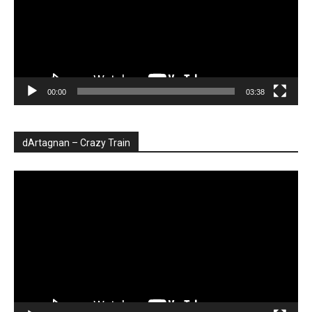
00:00
03:38
dArtagnan – Crazy Train
Player
video