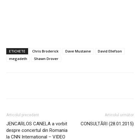
ETICHETE
Chris Broderick
Dave Mustaine
David Ellefson
megadeth
Shawn Drover
Articolul precedent
Articolul următor
JENCARLOS CANELA a vorbit
CONSULTĂRI (28.01.2015)
despre concertul din Romania
la CNN International – VIDEO