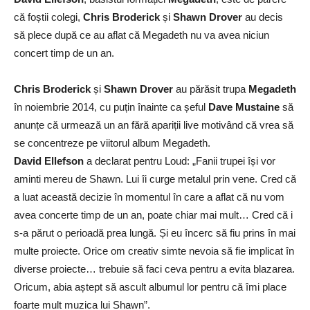
că foștii colegi,
Chris Broderick
și
Shawn Drover
au decis
să plece după ce au aflat că Megadeth nu va avea niciun
concert timp de un an.
Chris Broderick
și
Shawn Drover
au părăsit trupa
Megadeth
în noiembrie 2014, cu puțin înainte ca șeful
Dave Mustaine
să
anunțe că urmează un an fără apariții live motivând că vrea să
se concentreze pe viitorul album Megadeth.
David Ellefson
a declarat pentru Loud: „Fanii trupei își vor
aminti mereu de Shawn. Lui îi curge metalul prin vene. Cred că
a luat această decizie în momentul în care a aflat că nu vom
avea concerte timp de un an, poate chiar mai mult… Cred că i
s-a părut o perioadă prea lungă. Și eu încerc să fiu prins în mai
multe proiecte. Orice om creativ simte nevoia să fie implicat în
diverse proiecte… trebuie să faci ceva pentru a evita blazarea.
Oricum, abia aștept să ascult albumul lor pentru că îmi place
foarte mult muzica lui Shawn”.