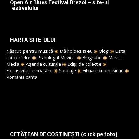
Open Air Blues Festival Brezoi – site-ul
festivalului
HARTA SITE-ULUI
Născuți pentru muzică
◉
Mă holbez și eu
◉
Blog
◉
Lista
concertelor
◉
Psihologul Muzical
◉
Biografie
◉
Mass –
Media
◉
Agenda culturala
◉
Ediții de colecție
◉
Exclusivitățile noastre
◉
Sondaje
◉
Filmări din emisiune
◉
Romania canta
CETĂȚEAN DE COSTINEȘTI (click pe foto)