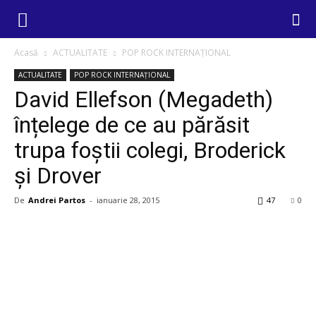
Acasă
ACTUALITATE
POP ROCK INTERNAȚIONAL
ACTUALITATE
POP ROCK INTERNAȚIONAL
David Ellefson (Megadeth)
înțelege de ce au părăsit
trupa foștii colegi, Broderick
și Drover
De
Andrei Partos
-
ianuarie 28, 2015
47
0