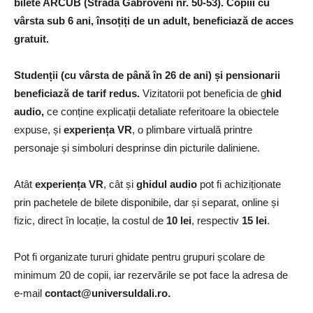
bilete ARCUB (Strada Gabroveni nr. 50-53). Copiii cu
vârsta sub 6 ani, însoțiți de un adult, beneficiază de acces
gratuit.
Studenții (cu vârsta de până în 26 de ani) și pensionarii
beneficiază de tarif redus.
Vizitatorii pot beneficia de g
hid
audio,
ce conține explicații detaliate referitoare la obiectele
expuse, și
experiența VR
, o plimbare virtuală printre
personaje și simboluri desprinse din picturile daliniene.
Atât
experiența VR
, cât și
ghidul audio
pot fi achiziționate
prin pachetele de bilete disponibile, dar și separat, online și
fizic, direct în locație, la costul de
10 lei
, respectiv
15 lei
.
Pot fi organizate tururi ghidate pentru grupuri școlare de
minimum 20 de copii, iar rezervările se pot face la adresa de
e-mail
contact@universuldali.ro.