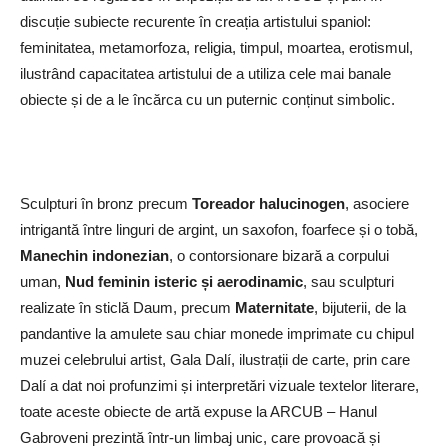
discuție subiecte recurente în creația artistului spaniol:
feminitatea, metamorfoza, religia, timpul, moartea, erotismul,
ilustrând capacitatea artistului de a utiliza cele mai banale
obiecte și de a le încărca cu un puternic conținut simbolic.
Sculpturi în bronz precum
Toreador halucinogen
, asociere
intrigantă între linguri de argint, un saxofon, foarfece și o tobă,
Manechin indonezian
, o contorsionare bizară a corpului
uman,
Nud feminin isteric și aerodinamic
, sau sculpturi
realizate în sticlă Daum, precum
Maternitate
, bijuterii, de la
pandantive la amulete sau chiar monede imprimate cu chipul
muzei celebrului artist, Gala Dalí, ilustrații de carte, prin care
Dalí a dat noi profunzimi și interpretări vizuale textelor literare,
toate aceste obiecte de artă expuse la ARCUB – Hanul
Gabroveni prezintă într-un limbaj unic, care provoacă și