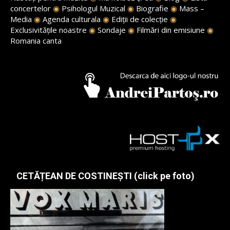
concertelor
◉
Psihologul Muzical
◉
Biografie
◉
Mass –
Media
◉
Agenda culturala
◉
Ediții de colecție
◉
Exclusivitățile noastre
◉
Sondaje
◉
Filmări din emisiune
◉
Romania canta
CETĂȚEAN DE COSTINEȘTI (click pe foto)