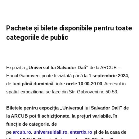
Pachete și bilete disponibile pentru toate
categoriile de public
Expoziția
„Universul lui Salvador Dalí”
de la ARCUB –
Hanul Gabroveni poate fi vizitată până la
1 septembrie 2024
,
de
luni până duminică
, între
orele 10.00-20.00
. Accesul în
spațiul expozițional se face din Str. Gabroveni nr. 50-53.
Biletele pentru expoziția „Universul lui Salvador Dalí” de
la ARCUB pot fi achiziționate, la prețuri variabile, în
funcție de categorie, de
pe
arcub.ro
,
universuldali.ro
,
entertix.ro
și de la casa de