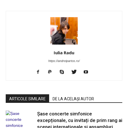
Iulia Radu
https://andreipartos.ro/
ARTICOLE SIMILARE
DE LA ACELAȘI AUTOR
Șase concerte simfonice
excepționale, cu invitați de prim rang ai
scenei internaționale și ansambluri