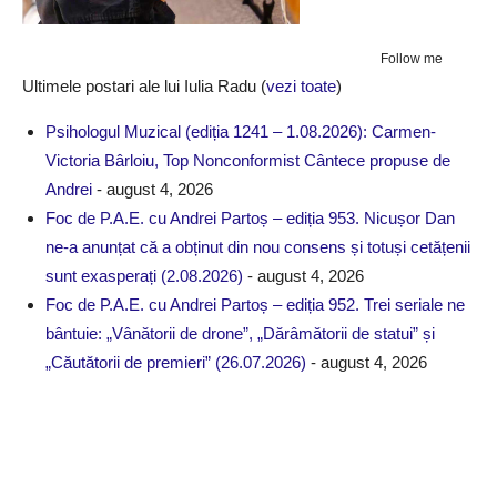
Follow me
Ultimele postari ale lui Iulia Radu
(
vezi toate
)
Psihologul Muzical (ediția 1241 – 1.08.2026): Carmen-
Victoria Bârloiu, Top Nonconformist Cântece propuse de
Andrei
- august 4, 2026
Foc de P.A.E. cu Andrei Partoș – ediția 953. Nicușor Dan
ne-a anunțat că a obținut din nou consens și totuși cetățenii
sunt exasperați (2.08.2026)
- august 4, 2026
Foc de P.A.E. cu Andrei Partoș – ediția 952. Trei seriale ne
bântuie: „Vânătorii de drone”, „Dărâmătorii de statui” și
„Căutătorii de premieri” (26.07.2026)
- august 4, 2026