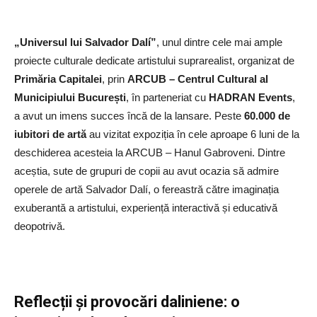
„Universul lui Salvador Dalí”
, unul dintre cele mai ample
proiecte culturale dedicate artistului suprarealist, organizat de
Primăria Capitalei
, prin
ARCUB – Centrul Cultural al
Municipiului București
, în parteneriat cu
HADRAN Events
,
a avut un imens succes încă de la lansare. Peste
60.000 de
iubitori de artă
au vizitat expoziția în cele aproape 6 luni de la
deschiderea acesteia la ARCUB – Hanul Gabroveni. Dintre
aceștia, sute de grupuri de copii au avut ocazia să admire
operele de artă Salvador Dalí, o fereastră către imaginația
exuberantă a artistului, experiență interactivă și educativă
deopotrivă.
Reflecții și provocări daliniene: o