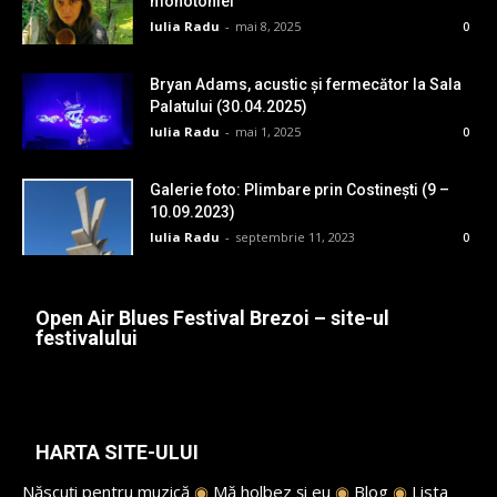
monotoniei
Iulia Radu
-
mai 8, 2025
0
Bryan Adams, acustic și fermecător la Sala
Palatului (30.04.2025)
Iulia Radu
-
mai 1, 2025
0
Galerie foto: Plimbare prin Costinești (9 –
10.09.2023)
Iulia Radu
-
septembrie 11, 2023
0
Open Air Blues Festival Brezoi – site-ul
festivalului
HARTA SITE-ULUI
Născuți pentru muzică
◉
Mă holbez și eu
◉
Blog
◉
Lista