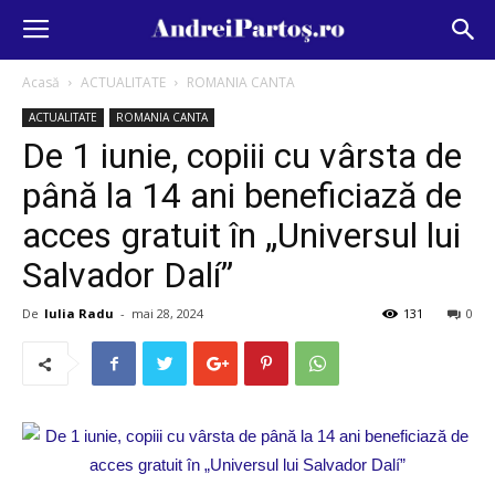
Acasă
ACTUALITATE
ROMANIA CANTA
ACTUALITATE
ROMANIA CANTA
De 1 iunie, copiii cu vârsta de
până la 14 ani beneficiază de
acces gratuit în „Universul lui
Salvador Dalí”
De
Iulia Radu
-
mai 28, 2024
131
0