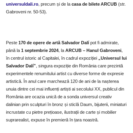
universuldali.ro
, precum și de la
casa de bilete ARCUB
(str.
Gabroveni nr. 50-53).
Peste
170 de opere de artă Salvador Dalí
pot fi admirate,
până la
1 septembrie 2024
, la
ARCUB – Hanul Gabroveni
,
în centrul istoric al Capitalei, în cadrul expoziției
„Universul lui
Salvador Dalí”
, singura expoziție din România care prezintă
experimentele renumitului artist cu diverse forme de expresie
artistică. În anul care marchează 120 de ani de la nașterea
unuia dintre cei mai influenți artiști ai secolului XX, publicul din
România are ocazia unică de a sonda universul creativ
dalinian prin sculpturi în bronz și sticlă Daum, bijuterii, miniaturi
incrustate cu pietre prețioase, ilustrații de carte și mobilier
suprarealist, expuse în premieră în țara noastră.