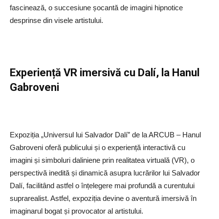
fascinează, o succesiune șocantă de imagini hipnotice
desprinse din visele artistului.
Experiență VR imersivă cu Dalí, la Hanul
Gabroveni
Expoziția „Universul lui Salvador Dalí” de la ARCUB – Hanul
Gabroveni oferă publicului și o experiență interactivă cu
imagini și simboluri daliniene prin realitatea virtuală (VR), o
perspectivă inedită și dinamică asupra lucrărilor lui Salvador
Dalí, facilitând astfel o înțelegere mai profundă a curentului
suprarealist. Astfel, expoziția devine o aventură imersivă în
imaginarul bogat și provocator al artistului.