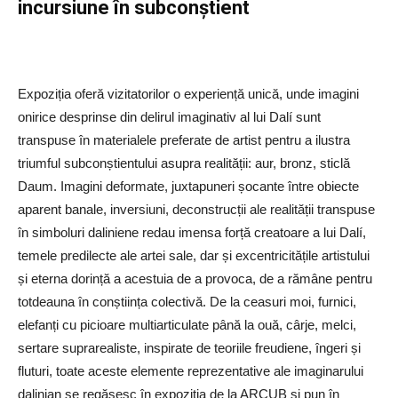
incursiune în subconștient
Expoziția oferă vizitatorilor o experiență unică, unde imagini
onirice desprinse din delirul imaginativ al lui Dalí sunt
transpuse în materialele preferate de artist pentru a ilustra
triumful subconștientului asupra realității: aur, bronz, sticlă
Daum. Imagini deformate, juxtapuneri șocante între obiecte
aparent banale, inversiuni, deconstrucții ale realității transpuse
în simboluri daliniene redau imensa forță creatoare a lui Dalí,
temele predilecte ale artei sale, dar și excentricitățile artistului
și eterna dorință a acestuia de a provoca, de a rămâne pentru
totdeauna în conștiința colectivă. De la ceasuri moi, furnici,
elefanți cu picioare multiarticulate până la ouă, cârje, melci,
sertare suprarealiste, inspirate de teoriile freudiene, îngeri și
fluturi, toate aceste elemente reprezentative ale imaginarului
dalinian se regăsesc în expoziția de la ARCUB și pun în