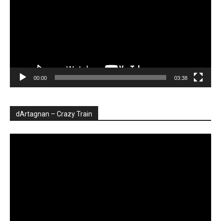
00:00
03:38
dArtagnan – Crazy Train
Player
video