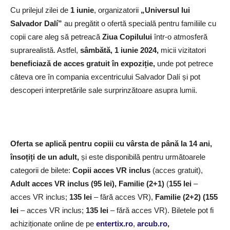
Cu prilejul zilei de
1 iunie
, organizatorii
„Universul lui
Salvador Dalí”
au pregătit o ofertă specială pentru familiile cu
copii care aleg să petreacă
Ziua Copilului
într-o atmosferă
suprarealistă. Astfel,
sâmbătă, 1 iunie 2024,
micii vizitatori
beneficiază de acces gratuit în expoziție,
unde pot petrece
câteva ore în compania excentricului Salvador Dalí și pot
descoperi interpretările sale surprinzătoare asupra lumii.
Oferta se aplică pentru copiii
cu vârsta de până la 14 ani,
însoțiți de un adult,
și este disponibilă pentru următoarele
categorii de bilete:
Copii acces VR inclus
(acces gratuit),
Adult acces VR inclus (95 lei), Familie (2+1)
(
155 lei
–
acces VR inclus;
135 lei
– fără acces VR),
Familie (2+2) (155
lei
– acces VR inclus;
135 lei
– fără acces VR). Biletele pot fi
achiziționate online de pe
entertix.ro
,
arcub.ro
,