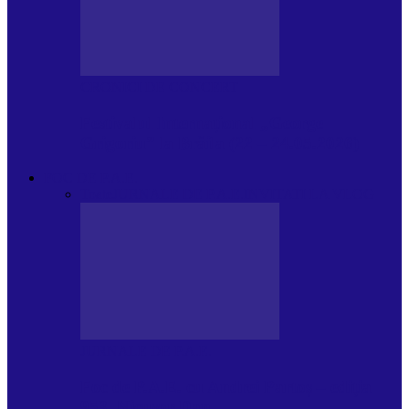
CRONICI DE CONCERT
Festivalul Internațional „George
Grigoriu” la Brăila (22 – 24.05.2026)
FOC DE P.A.E.
Toate
JURNALE DE P.A.E.
INVITATI LA VLOG
JURNALE DE P.A.E.
Foc de P.A.E. cu Andrei Partoș – ediția
953. Nicușor Dan…