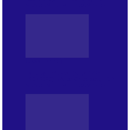
NONCONFORMIST CÂNTECE…
JURNAL DE EDIȚII
Psihologul Muzical (ediția 1239 –
18.07.2026): Walter Ghicolescu, TOP
NONCONFORMIST CÂNTECE…