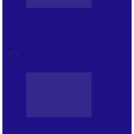
JURNAL DE EDIȚII
Psihologul Muzical (ediția 1238 –
11.07.2026): Dana Cristescu, Daniel Iancu
(telefonic),…
ANDREI PARTOS
Toate
BIOGRAFIE
CETATEAN DE
COSTINESTI
PRESA CU SI DESPRE A.P.
ARHIVA
VPR/P.R&S/SAPTAMANA
EMISIUNI RADIO DIN
TRECUT
PRESA CU SI DESPRE A.P.
Arhiva revistei Vox Pop Rock (17)