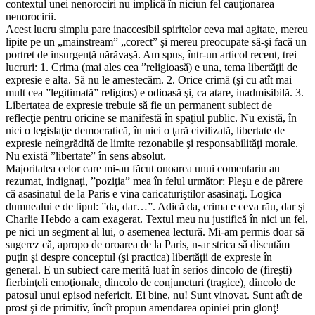
contextul unei nenorociri nu implică în niciun fel cauţionarea
nenorocirii.
Acest lucru simplu pare inaccesibil spiritelor ceva mai agitate, mereu
lipite pe un „mainstream” „corect” şi mereu preocupate să-şi facă un
portret de insurgenţă nărăvaşă. Am spus, într-un articol recent, trei
lucruri: 1. Crima (mai ales cea ”religioasă) e una, tema libertăţii de
expresie e alta. Să nu le amestecăm. 2. Orice crimă (şi cu atît mai
mult cea ”legitimată” religios) e odioasă şi, ca atare, inadmisibilă. 3.
Libertatea de expresie trebuie să fie un permanent subiect de
reflecţie pentru oricine se manifestă în spaţiul public. Nu există, în
nici o legislaţie democratică, în nici o ţară civilizată, libertate de
expresie neîngrădită de limite rezonabile şi responsabilităţi morale.
Nu există ”libertate” în sens absolut.
Majoritatea celor care mi-au făcut onoarea unui comentariu au
rezumat, indignaţi, ”poziţia” mea în felul următor: Pleşu e de părere
că asasinatul de la Paris e vina caricaturiştilor asasinaţi. Logica
dumnealui e de tipul: ”da, dar…”. Adică da, crima e ceva rău, dar şi
Charlie Hebdo a cam exagerat. Textul meu nu justifică în nici un fel,
pe nici un segment al lui, o asemenea lectură. Mi-am permis doar să
sugerez că, apropo de oroarea de la Paris, n-ar strica să discutăm
puţin şi despre conceptul (şi practica) libertăţii de expresie în
general. E un subiect care merită luat în serios dincolo de (fireşti)
fierbinţeli emoţionale, dincolo de conjuncturi (tragice), dincolo de
patosul unui episod nefericit. Ei bine, nu! Sunt vinovat. Sunt atît de
prost şi de primitiv, încît propun amendarea opiniei prin glonţ!