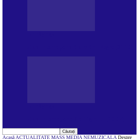
DE PĂSTRAT
Ziua internațională a Mării Negre (31.10)
DE PĂSTRAT
Ziua Internațională a Tigrului (29.07)
Acasă
ACTUALITATE
MASS MEDIA NEMUZICALA
Despre