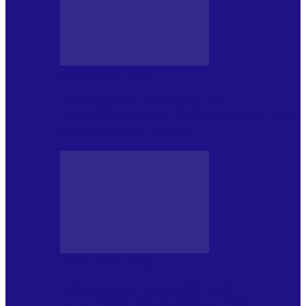
JURNAL DE EDIȚII
Psihologul Muzical (ediția 1241 –
1.08.2026): Carmen-Victoria Bârloiu, Top
Nonconformist Cântece…
JURNAL DE EDIȚII
Psihologul Muzical (ediția 1240 –
25.07.2026): Niki Puchianu, TOP