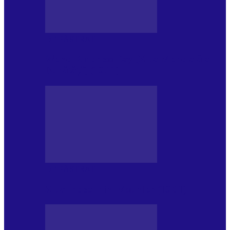
DE PĂSTRAT
World Kindness Day (Ziua Mondială a
Bunătății) (13.11)
DE PĂSTRAT
Ziua Îndeplinirii Visurilor (13.01)