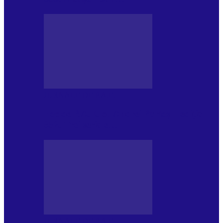
JURNALE DE P.A.E.
Foc de P.A.E. cu Andrei Partoș – ediția
952. Trei seriale…
JURNALE DE P.A.E.