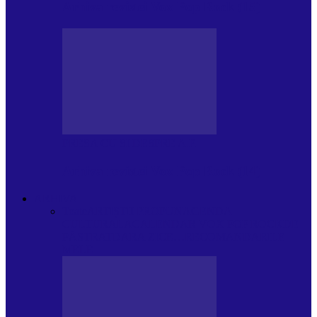
Arhiva revistei Vox Pop Rock (15)
PRESA CU SI DESPRE A.P.
Arhiva revistei Vox Pop Rock (14)
ARHIVA
Toate
ARTIȘTII PROPUN
AGENDA
CULTURALA
CALENDAR VOX POP ROCK
DE
PĂSTRAT
DARA ZICE…
RECOMANDARILE
MELE