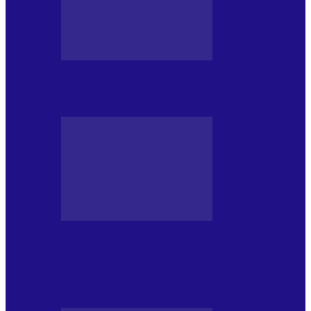
MASS MEDIA NEMUZICALA
Sfârșitul democrației așa cum o știm
MASS MEDIA NEMUZICALA
„Delta Sălbatică”, cel mai amplu
documentar dedicat Deltei Dunării,
proiectat în…