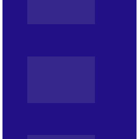
BLOGUL IULIEI
Din jurnalul unui ninja (121): Alfabetul
Improvizației și disciplina Spontaneității
BLOGUL IULIEI
Din jurnalul unui ninja (120): Masa mea și
alte revelații din…