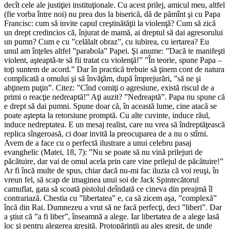
decît cele ale justiţiei instituţionale. Cu acest prilej, amicul meu, altfel
(fie vorba între noi) nu prea dus la biserică, dă de pămînt şi cu Papa
Francisc: cum să invite capul creştinătăţii la violenţă? Cum să zică
un drept credincios că, înjurat de mamă, ai dreptul să dai agresorului
un pumn? Cum e cu ”celălalt obraz”, cu iubirea, cu iertarea? Eu
unul am înţeles altfel ”parabola” Papei. Şi anume: ”Dacă te manifeşti
violent, aşteaptă-te să fii tratat cu violenţă!” ”În teorie, spune Papa –
toţi suntem de acord.” Dar în practică trebuie să ţinem cont de natura
complicată a omului şi să învăţăm, după împrejurări, ”să ne şi
abţinem puţin”. Citez: ”Cînd comiţi o agresiune, există riscul de a
primi o reacţie nedreaptă!” Aţi auzit? ”Nedreaptă”. Papa nu spune că
e drept să dai pumni. Spune doar că, în această lume, cine atacă se
poate aştepta la retorsiune promptă. Cu alte cuvinte, induce răul,
induce nedreptatea. E un mesaj realist, care nu vrea să îndreptăţească
replica sîngeroasă, ci doar invită la preocuparea de a nu o stîrni.
Avem de a face cu o perfectă ilustrare a unui celebru pasaj
evanghelic (Matei, 18, 7): ”Nu se poate să nu vină prilejuri de
păcătuire, dar vai de omul acela prin care vine prilejul de păcătuire!”
Ar fi încă multe de spus, chiar dacă nu-mi fac iluzia că voi reuşi, în
vreun fel, să scap de imaginea unui soi de Jack Spintecătorul
camuflat, gata să scoată pistolul deîndată ce cineva din preajmă îl
contrariază. Chestia cu ”libertatea” e, ca să zicem aşa, ”complexă”
încă din Rai. Dumnezeu a vrut să ne facă perfecţi, deci ”liberi”. Dar
a ştiut că ”a fi liber”, înseamnă a alege. Iar libertatea de a alege lasă
loc şi pentru alegerea greşită. Protopărinţii au ales greşit, de unde