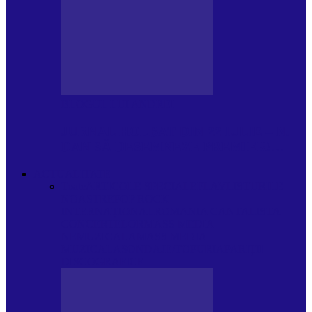
BLOGUL LUI ANDREI
JURNAL HOLBAT DIN 22 IULIE – N.
DAN SĂ DESEMNEZE PREMIER!…
ACTUALITATE
Toate
ARTICOLE SPECIALE
PLAYLISTURILE
NOASTRE
POP ROCK
INTERNAȚIONAL
ROMANIA CANTA
LISTA
CONCERTELOR
MASS MEDIA
NEMUZICALA
MASS MEDIA
MUZICALA
SONDAJE/TOPURI
APARIȚII
DISCOGRAFICE