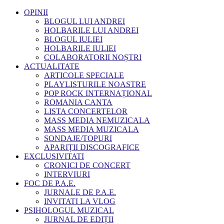
OPINII
BLOGUL LUI ANDREI
HOLBARILE LUI ANDREI
BLOGUL IULIEI
HOLBARILE IULIEI
COLABORATORII NOȘTRI
ACTUALITATE
ARTICOLE SPECIALE
PLAYLISTURILE NOASTRE
POP ROCK INTERNAȚIONAL
ROMANIA CANTA
LISTA CONCERTELOR
MASS MEDIA NEMUZICALA
MASS MEDIA MUZICALA
SONDAJE/TOPURI
APARIȚII DISCOGRAFICE
EXCLUSIVITATI
CRONICI DE CONCERT
INTERVIURI
FOC DE P.A.E.
JURNALE DE P.A.E.
INVITATI LA VLOG
PSIHOLOGUL MUZICAL
JURNAL DE EDIȚII