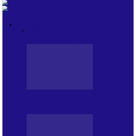
OPINII
Toate
BLOGUL LUI ANDREI
HOLBARILE LUI
ANDREI
BLOGUL IULIEI
HOLBARILE
IULIEI
COLABORATORII NOȘTRI
BLOGUL LUI ANDREI
77 DE MULȚUMIRI – DIN 2.08.