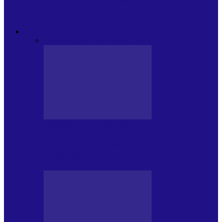
Modulul FNT Educațional, ediția a 5-a.
Spațiu esențial de expunere a…
EXCLUSIVITATI
Toate
CRONICI DE CONCERT
INTERVIURI
CRONICI DE CONCERT
Alexandru Andries în clubul Quantic
(2.06.2026)