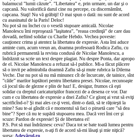
balamucul ”lumii căzute”. ”Libertatea” e, prin urmare, un dar şi o
capcană. Nu valorifică darul cine nu percepe, cu discernămînt,
capcana. Staţi! Nu vă grăbiţi! O mai spun o dată: nu sunt de acord
cu asasinatul de la Paris! Deloc!
Nu pot să nu închei cu o veselă stupoare amicală. Nicolae
Manolescu îmi reproşează ”laşitatea”, ”reaua credinţă” de care dau
dovadă, nefiind solidar cu Charlie Hebdo. Vechea poveste:
cauţionez crima şi atentez la libertatea de expresie. Asta îmi aduce
aminte cum, acum vreun an, doamna profesoară Rodica Zafiu, cu
rubrică permanentă la revista condusă de Nicolae Manolescu, a
îndrăznit sa scrie un text despre plagiat. Nu despre Ponta, dar apropo
de el. Nicolae Manolescu a refuzat să-l publice. Mi-a făcut plăcere
să o invit pe admirabila doamnă Zafiu să-şi mute rubrica la Dilema
Veche. Dar nu pot să nu mă minunez cît de încurcate, de tainice, sînt
”căile” marilor luptători pentru libertatea presei. Nicolae, recunoaşte
că jocul tău de glezne e plin de haz! E, desigur, frumos că eşti
solidar cu dreptul caricaturiştilor francezi de a desena ce vor. Dar
cum e cu libertatea de expresie a dnei Zafiu? Ce glonţ ai vrut să eviţi
sacrificînd-o? Şi mai ales ce-ţi veni, dintr-o dată, să te răţoieşti la
mine? Sau te-ai gîndit că e momentul să faci o piruetă care ”să dea
bine”? Sper că nu te supără stupoarea mea. Dacă vrei îmi cer şi
scuze: Pardon de expresie! Şi de libertatea ei!
P.S. Pot să mai îndrăznesc ceva? Daca tot se bate toată lumea pentru
libertatea de expresie, n-aţi fi de acord să-mi lăsaţi şi mie niţică?
sursa:
Adevărul.ro