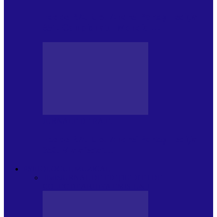
Foc de P.A.E. cu Andrei Partoș – ediția
951. Campionatul Mondial…
JURNALE DE P.A.E.
Foc de P.A.E. cu Andrei Partoș – ediția
950. V-a afectat…
PSIHOLOGUL MUZICAL
Toate
JURNAL DE EDIȚII
EDITII DE
COLECTIE
ARHIVA EMISIUNII