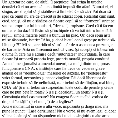
Un gazetar pe care, de altfel, îl preţuiesc, îmi striga în ureche
deunăzi că el nu acceptă nicio limită impusă din afară. Numai el, el
singur, are dreptul să-şi stabilească limitele! Ce să zic? Pot doar să
sper că omul nu are de crescut şi de educat copii. Retardat cum sunt,
cred, totuşi, că nu e sănătos ca fiecare copil să se ”formeze” strict pe
seama propriilor lui impulsuri, ”decizii”, tropisme. Cred că îi facem
un mare rău dacă îl lăsăm să-şi închipuie că va trăi într-o lume fără
reguli, simplă materie primă a bunului lui plac. Or, dacă spun asta,
mi se răspunde, isteric: ”Aha, şi dacă bietul copil greşeşte trebuie să-
l împuşc?!” Mi se pare ridicol să mă apăr de o asemenea prezumţie
de barbarie. Asta nu înseamnă însă că visez (şi accept) să trăiesc într-
o lume în care nu e admisă decît ”autoritatea” individuală, în care
fiecare îşi urmează propria lege, propria morală, propria conduită.
Amicul meu jurnalist a amendat uneori, ca mulţi dintre noi, proasta
funcţionare a CNA, o instituţie care fie trece cu vederea grave
abateri de la ”deontologia” meseriei de gazetar, fie ”pedepseşte”
strict formal, neconvins şi neconvingător. Păi dacă libertatea de
expresie trebuie să fie nelimitată, n-ar trebui să desfiinţăm, mai bine,
CNA-ul? Şi n-ar trebui să suspendăm toate codurile penale şi civile
care ne pun beţe în roate? Nu e şi decalogul un abuz? Nu e şi
Constituţia niţel castratoare? Nu exagera Socrate cînd vorbea de
dreptul ”cetăţii” (”cei mulţi”) de a legifera?
Aici e momentul în care o altă voce, impozantă şi dragă mie, mă
pune la punct: ”Lasă deriziunea! Nu e vorba să nu avem legi, ci doar
să le aplicăm şi să nu răspundem nici unei ne-legiuiri cu alte arme