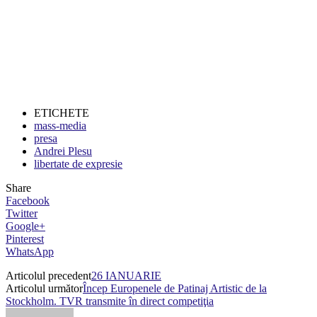
ETICHETE
mass-media
presa
Andrei Plesu
libertate de expresie
Share
Facebook
Twitter
Google+
Pinterest
WhatsApp
Articolul precedent
26 IANUARIE
Articolul următor
Încep Europenele de Patinaj Artistic de la
Stockholm. TVR transmite în direct competiţia