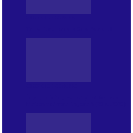
CRONICI DE CONCERT
Tania Turtureanu la Sala Palatului
CRONICI DE CONCERT
Între „Infinite Dreams” și Eddie: Iron
Maiden pe Arena Națională (28.05.2026)