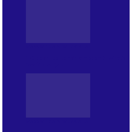
MASS MEDIA NEMUZICALA
170 de ani de România modernă. What’s
Next? la ediția a…
MASS MEDIA NEMUZICALA