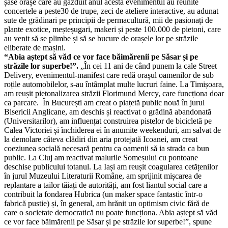
șase orașe care au găzduit anul acesta evenimentul au reunite
concertele a peste30 de trupe, zeci de ateliere interactive, au adunat
sute de grădinari pe principii de permacultură, mii de pasionați de
plante exotice, meșteșugari, makeri și peste 100.000 de pietoni, care
au venit să se plimbe și să se bucure de orașele lor pe străzile
eliberate de mașini.
“Abia aștept să văd ce vor face băimărenii pe Săsar și pe
străzile lor superbe!”.
„În cei 11 ani de când punem la cale Street
Delivery, evenimentul-manifest care redă orașul oamenilor de sub
roțile automobilelor, s-au întâmplat multe lucruri faine. La Timișoara,
am reușit pietonalizarea străzii Florimund Mercy, care funcționa doar
ca parcare. În București am creat o piațetă public nouă în jurul
Bisericii Anglicane, am deschis și reactivat o grădină abandonată
(Universitarilor), am influențat construirea pistelor de bicicletă pe
Calea Victoriei și închiderea ei în anumite weekenduri, am salvat de
la demolare câteva clădiri din aria protejată Icoanei, am creat
coeziunea socială necesară pentru ca oamenii să ia strada ca bun
public. La Cluj am reactivat malurile Someșului cu pontoane
deschise publicului totanul. La Iași am reușit coagularea cetățenilor
în jurul Muzeului Literaturii Române, am sprijinit mișcarea de
replantare a tailor tăiați de autorități, am fost liantul social care a
contribuit la fondarea Hubrica (un maker space fantastic într-o
fabrică pustie) și, în general, am hrănit un optimism civic fără de
care o societate democratică nu poate funcționa. Abia aștept să văd
ce vor face băimărenii pe Săsar și pe străzile lor superbe!”, spune