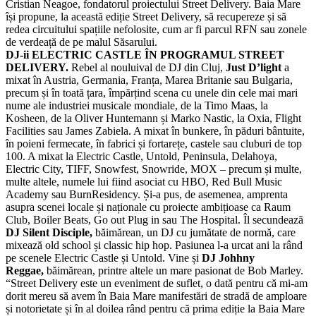
Cristian Neagoe, fondatorul proiectului Street Delivery. Baia Mare
își propune, la această ediție Street Delivery, să recupereze și să
redea circuitului spațiile nefolosite, cum ar fi parcul RFN sau zonele
de verdeață de pe malul Săsarului.
DJ-ii ELECTRIC CASTLE ÎN PROGRAMUL STREET
DELIVERY.
Rebel al nouluival de DJ din Cluj,
Just D’light
a
mixat în Austria, Germania, Franța, Marea Britanie sau Bulgaria,
precum și în toată țara, împărțind scena cu unele din cele mai mari
nume ale industriei musicale mondiale, de la Timo Maas, la
Kosheen, de la Oliver Huntemann și Marko Nastic, la Oxia, Flight
Facilities sau James Zabiela. A mixat în bunkere, în păduri bântuite,
în poieni fermecate, în fabrici și fortarețe, castele sau cluburi de top
100. A mixat la Electric Castle, Untold, Peninsula, Delahoya,
Electric City, TIFF, Snowfest, Snowride, MOX – precum și multe,
multe altele, numele lui fiind asociat cu HBO, Red Bull Music
Academy sau BurnResidency. Și-a pus, de asemenea, amprenta
asupra scenei locale și naționale cu proiecte ambițioase ca Raum
Club, Boiler Beats, Go out Plug in sau The Hospital. Îl secundează
DJ Silent Disciple,
băimărean, un DJ cu jumătate de normă, care
mixează old school și classic hip hop. Pasiunea l-a urcat ani la rând
pe scenele Electric Castle și Untold. Vine și
DJ Johhny
Reggae,
băimărean,
printre altele un mare pasionat de Bob Marley.
“Street Delivery este un eveniment de suflet, o dată pentru că mi-am
dorit mereu să avem în Baia Mare manifestări de stradă de amploare
și notorietate și în al doilea rând pentru că prima ediție la Baia Mare