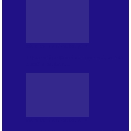
MASS MEDIA NEMUZICALA
170 de ani de România modernă. What’s
Next? la ediția a…
MASS MEDIA NEMUZICALA