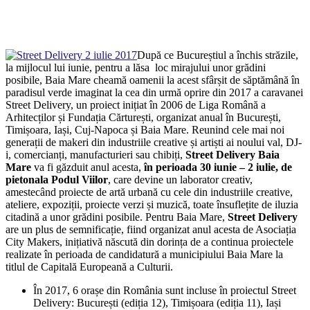
După ce Bucureștiul a închis străzile,
la mijlocul lui iunie, pentru a lăsa loc mirajului unor grădini
posibile, Baia Mare cheamă oamenii la acest sfârșit de săptămână în
paradisul verde imaginat la cea din urmă oprire din 2017 a caravanei
Street Delivery, un proiect inițiat în 2006 de Liga Română a
Arhitecților și Fundația Cărturești, organizat anual în București,
Timișoara, Iași, Cuj-Napoca și Baia Mare. Reunind cele mai noi
generații de makeri din industriile creative și artiști ai noului val, DJ-
i, comercianți, manufacturieri sau chibiți,
Street Delivery Baia
Mare
va fi găzduit anul acesta,
în perioada 30 iunie – 2 iulie, de
pietonala Podul Viilor
, care devine un laborator creativ,
amestecând proiecte de artă urbană cu cele din industriile creative,
ateliere, expoziții, proiecte verzi și muzică, toate însuflețite de iluzia
citadină a unor grădini posibile. Pentru Baia Mare,
Street Delivery
are un plus de semnificație, fiind organizat anul acesta de Asociația
City Makers, inițiativă născută din dorința de a continua proiectele
realizate în perioada de candidatură a municipiului Baia Mare la
titlul de Capitală Europeană a Culturii.
În 2017, 6 orașe din România sunt incluse în proiectul Street
Delivery: București (ediția 12), Timișoara (ediția 11), Iași