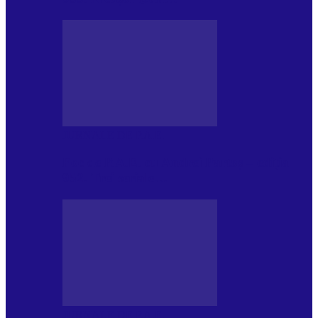
JURNALE DE P.A.E.
Foc de P.A.E. cu Andrei Partoș – ediția
952. Trei seriale…
JURNALE DE P.A.E.