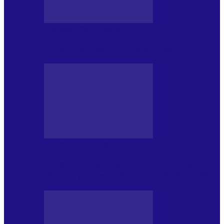
CRONICI DE CONCERT
Tania Turtureanu la Sala Palatului
CRONICI DE CONCERT
Între „Infinite Dreams” și Eddie: Iron
Maiden pe Arena Națională (28.05.2026)