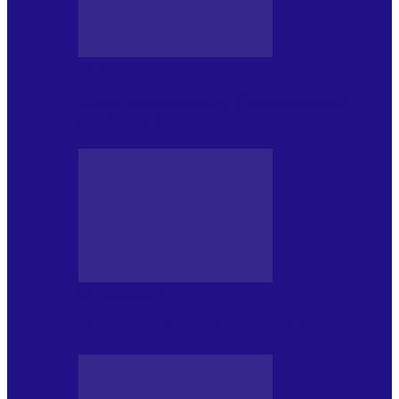
DE PĂSTRAT
World Kindness Day (Ziua Mondială a
Bunătății) (13.11)
DE PĂSTRAT
Ziua Îndeplinirii Visurilor (13.01)