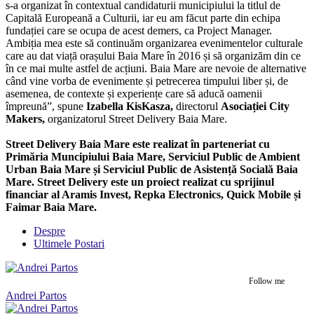
s-a organizat în contextual candidaturii municipiului la titlul de
Capitală Europeană a Culturii, iar eu am făcut parte din echipa
fundației care se ocupa de acest demers, ca Project Manager.
Ambiția mea este să continuăm organizarea evenimentelor culturale
care au dat viață orașului Baia Mare în 2016 și să organizăm din ce
în ce mai multe astfel de acțiuni. Baia Mare are nevoie de alternative
când vine vorba de evenimente și petrecerea timpului liber și, de
asemenea, de contexte și experiențe care să aducă oamenii
împreună”, spune
Izabella KisKasza,
directorul
Asociației City
Makers,
organizatorul Street Delivery Baia Mare.
Street Delivery Baia Mare este realizat în parteneriat cu
Primăria Muncipiului Baia Mare, Serviciul Public de Ambient
Urban Baia Mare și Serviciul Public de Asistență Socială Baia
Mare. Street Delivery este un proiect realizat cu sprijinul
financiar al Aramis Invest, Repka Electronics, Quick Mobile și
Faimar Baia Mare.
Despre
Ultimele Postari
Follow me
Andrei Partos