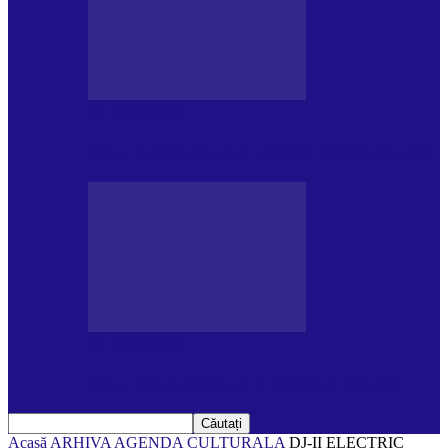
DE PĂSTRAT
Ziua internațională a Mării Negre (31.10)
DE PĂSTRAT
Ziua Internațională a Tigrului (29.07)
Acasă
ARHIVA
AGENDA CULTURALA
DJ-II ELECTRIC