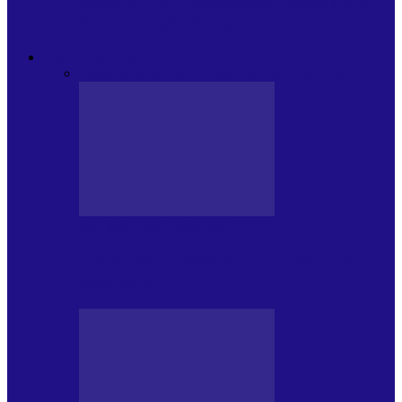
Modulul FNT Educațional, ediția a 5-a.
Spațiu esențial de expunere a…
EXCLUSIVITATI
Toate
CRONICI DE CONCERT
INTERVIURI
CRONICI DE CONCERT
Alexandru Andries în clubul Quantic
(2.06.2026)