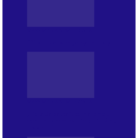
MASS MEDIA NEMUZICALA
Sfârșitul democrației așa cum o știm
MASS MEDIA NEMUZICALA
„Delta Sălbatică”, cel mai amplu
documentar dedicat Deltei Dunării,
proiectat în…