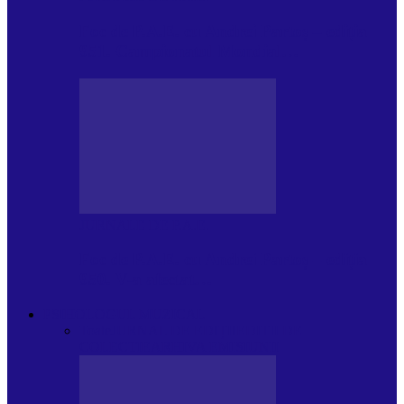
Foc de P.A.E. cu Andrei Partoș – ediția
951. Campionatul Mondial…
JURNALE DE P.A.E.
Foc de P.A.E. cu Andrei Partoș – ediția
950. V-a afectat…
PSIHOLOGUL MUZICAL
Toate
JURNAL DE EDIȚII
EDITII DE
COLECTIE
ARHIVA EMISIUNII