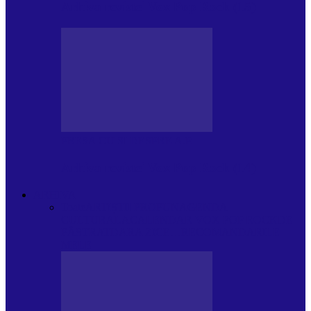
Arhiva revistei Vox Pop Rock (15)
PRESA CU SI DESPRE A.P.
Arhiva revistei Vox Pop Rock (14)
ARHIVA
Toate
ARTIȘTII PROPUN
AGENDA
CULTURALA
CALENDAR VOX POP ROCK
DE
PĂSTRAT
DARA ZICE…
RECOMANDARILE
MELE