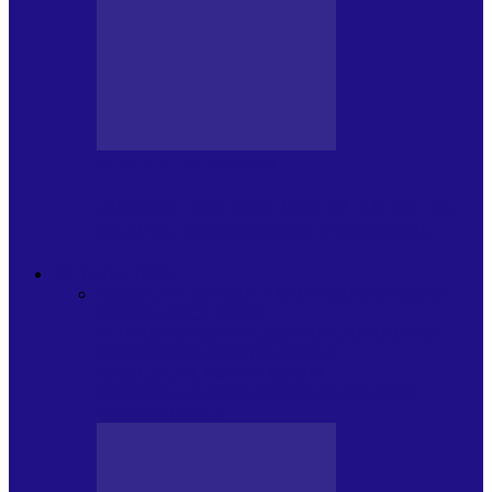
BLOGUL LUI ANDREI
JURNAL HOLBAT DIN 22 IULIE – N.
DAN SĂ DESEMNEZE PREMIER!…
ACTUALITATE
Toate
PLAYLISTURILE NOASTRE
ARTICOLE
SPECIALE
POP ROCK
INTERNAȚIONAL
ROMANIA CANTA
LISTA
CONCERTELOR
MASS MEDIA
NEMUZICALA
MASS MEDIA
MUZICALA
SONDAJE/TOPURI
APARIȚII
DISCOGRAFICE