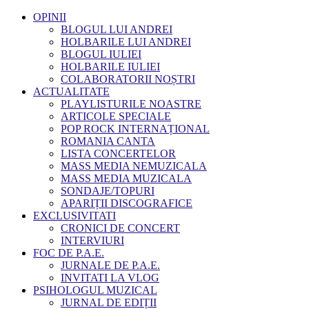
OPINII
BLOGUL LUI ANDREI
HOLBARILE LUI ANDREI
BLOGUL IULIEI
HOLBARILE IULIEI
COLABORATORII NOȘTRI
ACTUALITATE
PLAYLISTURILE NOASTRE
ARTICOLE SPECIALE
POP ROCK INTERNAȚIONAL
ROMANIA CANTA
LISTA CONCERTELOR
MASS MEDIA NEMUZICALA
MASS MEDIA MUZICALA
SONDAJE/TOPURI
APARIȚII DISCOGRAFICE
EXCLUSIVITATI
CRONICI DE CONCERT
INTERVIURI
FOC DE P.A.E.
JURNALE DE P.A.E.
INVITATI LA VLOG
PSIHOLOGUL MUZICAL
JURNAL DE EDIȚII