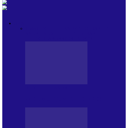
OPINII
Toate
BLOGUL LUI ANDREI
HOLBARILE LUI
ANDREI
BLOGUL IULIEI
HOLBARILE
IULIEI
COLABORATORII NOȘTRI
BLOGUL LUI ANDREI
77 DE MULȚUMIRI – DIN 2.08.