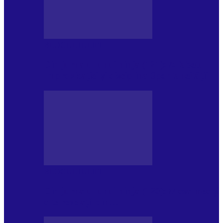
BLOGUL IULIEI
Din jurnalul unui ninja (121): Alfabetul
Improvizației și disciplina Spontaneității
BLOGUL IULIEI
Din jurnalul unui ninja (120): Masa mea și
alte revelații din…