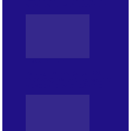
NONCONFORMIST CÂNTECE…
JURNAL DE EDIȚII
Psihologul Muzical (ediția 1239 –
18.07.2026): Walter Ghicolescu, TOP
NONCONFORMIST CÂNTECE…