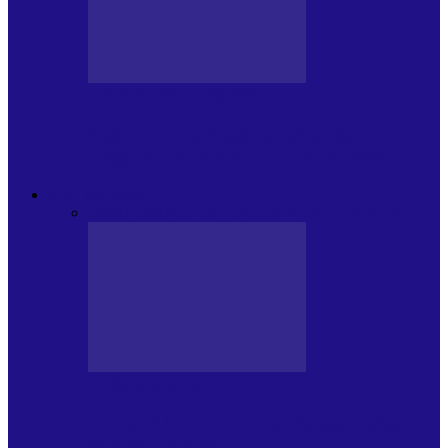
CRONICI DE CONCERT
Festivalul Internațional „George
Grigoriu” la Brăila (22 – 24.05.2026)
FOC DE P.A.E.
Toate
JURNALE DE P.A.E.
INVITATI LA VLOG
JURNALE DE P.A.E.
Foc de P.A.E. cu Andrei Partoș – ediția
953. Nicușor Dan…