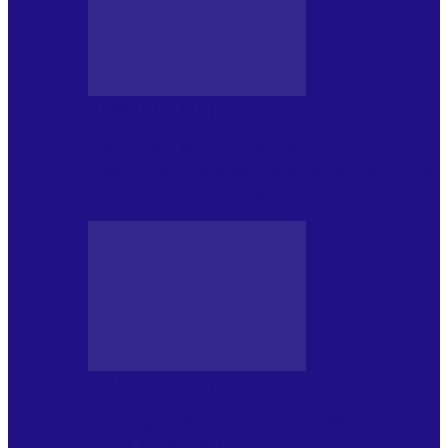
JURNAL DE EDIȚII
Psihologul Muzical (ediția 1241 –
1.08.2026): Carmen-Victoria Bârloiu, Top
Nonconformist Cântece…
JURNAL DE EDIȚII
Psihologul Muzical (ediția 1240 –
25.07.2026): Niki Puchianu, TOP