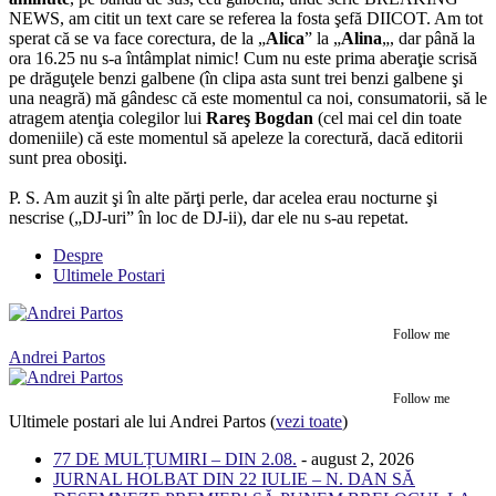
NEWS, am citit un text care se referea la fosta şefă DIICOT. Am tot
sperat că se va face corectura, de la „
Alica
” la „
Alina
„, dar până la
ora 16.25 nu s-a întâmplat nimic! Cum nu este prima aberaţie scrisă
pe drăguţele benzi galbene (în clipa asta sunt trei benzi galbene şi
una neagră) mă gândesc că este momentul ca noi, consumatorii, să le
atragem atenţia colegilor lui
Rareş Bogdan
(cel mai cel din toate
domeniile) că este momentul să apeleze la corectură, dacă editorii
sunt prea obosiţi.
P. S. Am auzit şi în alte părţi perle, dar acelea erau nocturne şi
nescrise („DJ-uri” în loc de DJ-ii), dar ele nu s-au repetat.
Despre
Ultimele Postari
Follow me
Andrei Partos
Follow me
Ultimele postari ale lui Andrei Partos
(
vezi toate
)
77 DE MULȚUMIRI – DIN 2.08.
- august 2, 2026
JURNAL HOLBAT DIN 22 IULIE – N. DAN SĂ