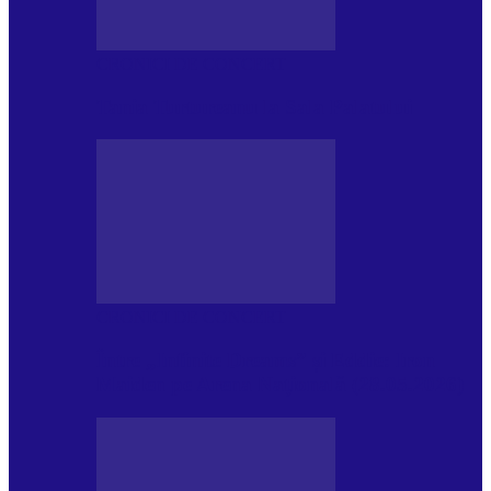
CRONICI DE CONCERT
Tania Turtureanu la Sala Palatului
CRONICI DE CONCERT
Între „Infinite Dreams” și Eddie: Iron
Maiden pe Arena Națională (28.05.2026)