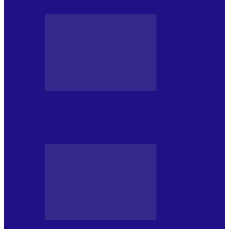
JURNALE DE P.A.E.
Foc de P.A.E. cu Andrei Partoș – ediția
952. Trei seriale…
JURNALE DE P.A.E.