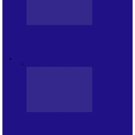
CRONICI DE CONCERT
Festivalul Internațional „George
Grigoriu” la Brăila (22 – 24.05.2026)
FOC DE P.A.E.
Toate
JURNALE DE P.A.E.
INVITATI LA VLOG
JURNALE DE P.A.E.
Foc de P.A.E. cu Andrei Partoș – ediția
953. Nicușor Dan…