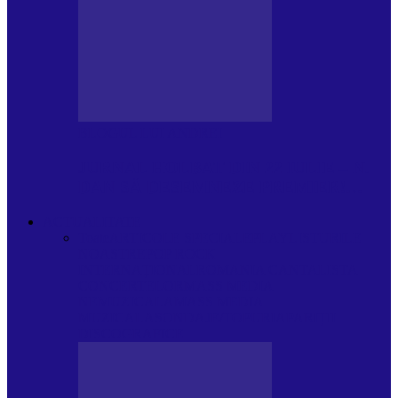
BLOGUL LUI ANDREI
JURNAL HOLBAT DIN 22 IULIE – N.
DAN SĂ DESEMNEZE PREMIER!…
ACTUALITATE
Toate
ARTICOLE SPECIALE
PLAYLISTURILE
NOASTRE
POP ROCK
INTERNAȚIONAL
ROMANIA CANTA
LISTA
CONCERTELOR
MASS MEDIA
NEMUZICALA
MASS MEDIA
MUZICALA
SONDAJE/TOPURI
APARIȚII
DISCOGRAFICE