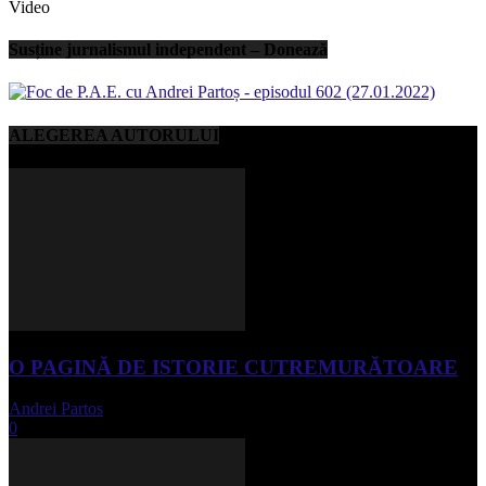
Video
Susține jurnalismul independent – Donează
ALEGEREA AUTORULUI
O PAGINĂ DE ISTORIE CUTREMURĂTOARE
Andrei Partos
-
iunie 15, 2023
0