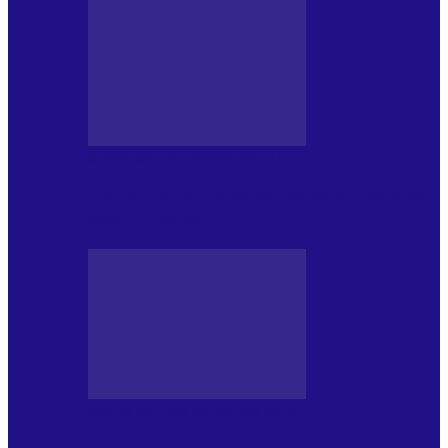
MASS MEDIA NEMUZICALA
170 de ani de România modernă. What’s
Next? la ediția a…
MASS MEDIA NEMUZICALA