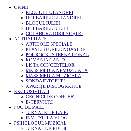
OPINII
BLOGUL LUI ANDREI
HOLBARILE LUI ANDREI
BLOGUL IULIEI
HOLBARILE IULIEI
COLABORATORII NOȘTRI
ACTUALITATE
ARTICOLE SPECIALE
PLAYLISTURILE NOASTRE
POP ROCK INTERNAȚIONAL
ROMANIA CANTA
LISTA CONCERTELOR
MASS MEDIA NEMUZICALA
MASS MEDIA MUZICALA
SONDAJE/TOPURI
APARIȚII DISCOGRAFICE
EXCLUSIVITATI
CRONICI DE CONCERT
INTERVIURI
FOC DE P.A.E.
JURNALE DE P.A.E.
INVITATI LA VLOG
PSIHOLOGUL MUZICAL
JURNAL DE EDIȚII