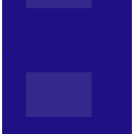
JURNAL DE EDIȚII
Psihologul Muzical (ediția 1238 –
11.07.2026): Dana Cristescu, Daniel Iancu
(telefonic),…
ANDREI PARTOS
Toate
BIOGRAFIE
CETATEAN DE
COSTINESTI
PRESA CU SI DESPRE A.P.
ARHIVA
VPR/P.R&S/SAPTAMANA
EMISIUNI RADIO DIN
TRECUT
PRESA CU SI DESPRE A.P.
Arhiva revistei Vox Pop Rock (17)