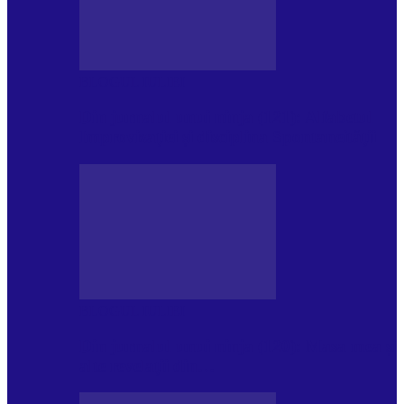
BLOGUL IULIEI
Din jurnalul unui ninja (121): Alfabetul
Improvizației și disciplina Spontaneității
BLOGUL IULIEI
Din jurnalul unui ninja (120): Masa mea și
alte revelații din…