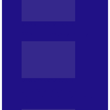
MASS MEDIA NEMUZICALA
Sfârșitul democrației așa cum o știm
MASS MEDIA NEMUZICALA
„Delta Sălbatică”, cel mai amplu
documentar dedicat Deltei Dunării,
proiectat în…