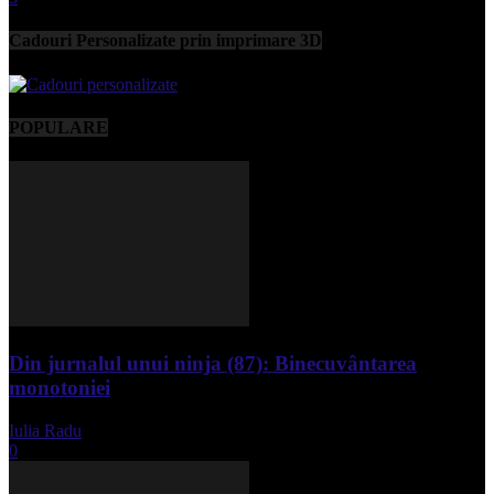
Cadouri Personalizate prin imprimare 3D
POPULARE
Din jurnalul unui ninja (87): Binecuvântarea
monotoniei
Iulia Radu
-
mai 8, 2025
0