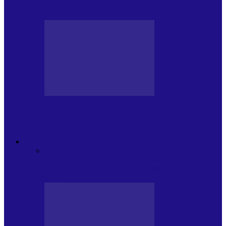
Arhiva revistei Vox Pop Rock (15)
PRESA CU SI DESPRE A.P.
Arhiva revistei Vox Pop Rock (14)
ARHIVA
Toate
ARTIȘTII PROPUN
AGENDA
CULTURALA
CALENDAR VOX POP ROCK
DE
PĂSTRAT
DARA ZICE…
RECOMANDARILE
MELE