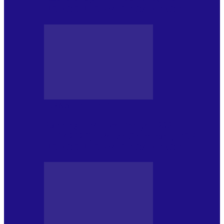
NONCONFORMIST CÂNTECE…
JURNAL DE EDIȚII
Psihologul Muzical (ediția 1239 –
18.07.2026): Walter Ghicolescu, TOP
NONCONFORMIST CÂNTECE…