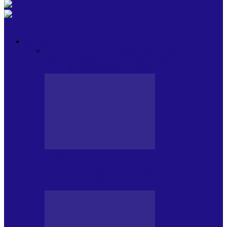
OPINII
Toate
BLOGUL LUI ANDREI
HOLBARILE LUI
ANDREI
BLOGUL IULIEI
HOLBARILE
IULIEI
COLABORATORII NOȘTRI
BLOGUL LUI ANDREI
77 DE MULȚUMIRI – DIN 2.08.