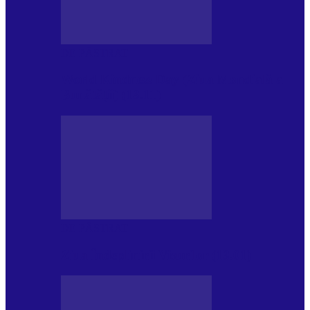
DE PĂSTRAT
World Kindness Day (Ziua Mondială a
Bunătății) (13.11)
DE PĂSTRAT
Ziua Îndeplinirii Visurilor (13.01)