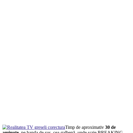
Timp de aproximativ
30 de
aminute
, pe banda de sus, cea galbenă, unde scrie BREAKING