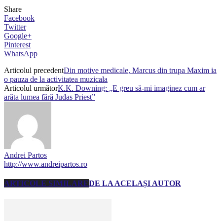
Share
Facebook
Twitter
Google+
Pinterest
WhatsApp
Articolul precedent
Din motive medicale, Marcus din trupa Maxim ia
o pauza de la activitatea muzicala
Articolul următor
K.K. Downing: „E greu să-mi imaginez cum ar
arăta lumea fără Judas Priest”
Andrei Partos
http://www.andreipartos.ro
ARTICOLE SIMILARE
DE LA ACELAȘI AUTOR