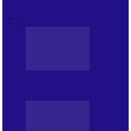
Modulul FNT Educațional, ediția a 5-a.
Spațiu esențial de expunere a…
EXCLUSIVITATI
Toate
CRONICI DE CONCERT
INTERVIURI
CRONICI DE CONCERT
Alexandru Andries în clubul Quantic
(2.06.2026)