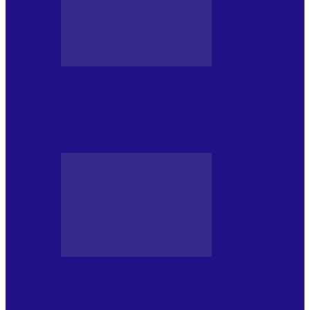
JURNAL DE EDIȚII
Psihologul Muzical (ediția 1241 –
1.08.2026): Carmen-Victoria Bârloiu, Top
Nonconformist Cântece…
JURNAL DE EDIȚII
Psihologul Muzical (ediția 1240 –
25.07.2026): Niki Puchianu, TOP