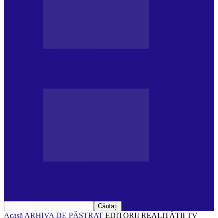
DE PĂSTRAT
Ziua internațională a Mării Negre (31.10)
DE PĂSTRAT
Ziua Internațională a Tigrului (29.07)
Acasă
ARHIVA
DE PĂSTRAT
EDITORII REALITĂŢII TV