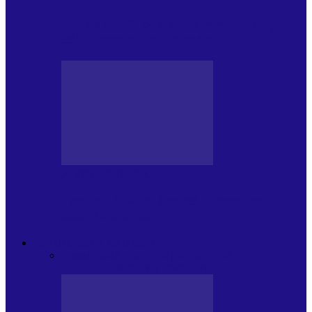
Foc de P.A.E. cu Andrei Partoș – ediția
951. Campionatul Mondial…
JURNALE DE P.A.E.
Foc de P.A.E. cu Andrei Partoș – ediția
950. V-a afectat…
PSIHOLOGUL MUZICAL
Toate
JURNAL DE EDIȚII
EDITII DE
COLECTIE
ARHIVA EMISIUNII