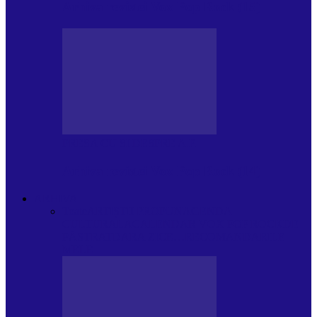
Arhiva revistei Vox Pop Rock (15)
PRESA CU SI DESPRE A.P.
Arhiva revistei Vox Pop Rock (14)
ARHIVA
Toate
ARTIȘTII PROPUN
AGENDA
CULTURALA
CALENDAR VOX POP ROCK
DE
PĂSTRAT
DARA ZICE…
RECOMANDARILE
MELE