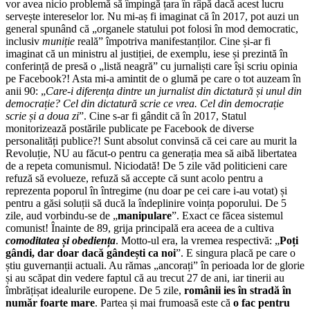
vor avea nicio problemă să împingă țara în râpă dacă acest lucru
servește intereselor lor. Nu mi-aș fi imaginat că în 2017, pot auzi un
general spunând că „organele statului pot folosi în mod democratic,
inclusiv
muniție
reală” împotriva manifestanților. Cine și-ar fi
imaginat că un ministru al justiției, de exemplu, iese și prezintă în
conferință de presă o „listă neagră” cu jurnaliști care își scriu opinia
pe Facebook?! Asta mi-a amintit de o glumă pe care o tot auzeam în
anii 90: „
Care-i diferența dintre un jurnalist din dictatură și unul din
democrație? Cel din dictatură scrie ce vrea. Cel din democrație
scrie și a doua zi
”. Cine s-ar fi gândit că în 2017, Statul
monitorizează postările publicate pe Facebook de diverse
personalități publice?! Sunt absolut convinsă că cei care au murit la
Revoluție, NU au făcut-o pentru ca generația mea să aibă libertatea
de a repeta comunismul. Niciodată! De 5 zile văd politicieni care
refuză să evolueze, refuză să accepte că sunt acolo pentru a
reprezenta poporul în întregime (nu doar pe cei care i-au votat) și
pentru a găsi soluții să ducă la îndeplinire voința poporului. De 5
zile, aud vorbindu-se de „
manipulare
”. Exact ce făcea sistemul
comunist! Înainte de 89, grija principală era aceea de a cultiva
comoditatea și obediența
. Motto-ul era, la vremea respectivă: „
Poți
gândi, dar doar dacă gândești ca noi
”. E singura placă pe care o
știu guvernanții actuali. Au rămas „ancorați” în perioada lor de glorie
și au scăpat din vedere faptul că au trecut 27 de ani, iar tinerii au
îmbrățișat idealurile europene. De 5 zile,
românii ies în stradă în
număr foarte mare
. Partea și mai frumoasă este că
o fac pentru