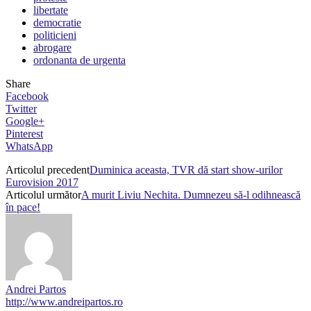
libertate
democratie
politicieni
abrogare
ordonanta de urgenta
Share
Facebook
Twitter
Google+
Pinterest
WhatsApp
Articolul precedent
Duminica aceasta, TVR dă start show-urilor
Eurovision 2017
Articolul următor
A murit Liviu Nechita. Dumnezeu să-l odihnească
în pace!
Andrei Partos
http://www.andreipartos.ro