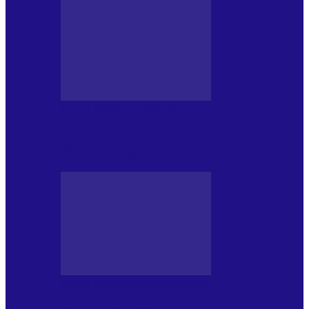
MASS MEDIA NEMUZICALA
170 de ani de România modernă. What’s
Next? la ediția a…
MASS MEDIA NEMUZICALA