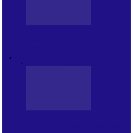
CRONICI DE CONCERT
Festivalul Internațional „George
Grigoriu” la Brăila (22 – 24.05.2026)
FOC DE P.A.E.
Toate
JURNALE DE P.A.E.
INVITATI LA VLOG
JURNALE DE P.A.E.
Foc de P.A.E. cu Andrei Partoș – ediția
953. Nicușor Dan…