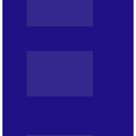
MASS MEDIA NEMUZICALA
Sfârșitul democrației așa cum o știm
MASS MEDIA NEMUZICALA
„Delta Sălbatică”, cel mai amplu
documentar dedicat Deltei Dunării,
proiectat în…