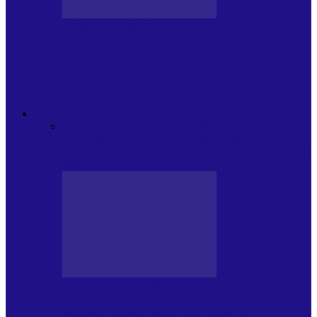
JURNAL DE EDIȚII
Psihologul Muzical (ediția 1238 –
11.07.2026): Dana Cristescu, Daniel Iancu
(telefonic),…
ANDREI PARTOS
Toate
BIOGRAFIE
CETATEAN DE
COSTINESTI
PRESA CU SI DESPRE A.P.
ARHIVA
VPR/P.R&S/SAPTAMANA
EMISIUNI RADIO DIN
TRECUT
PRESA CU SI DESPRE A.P.
Arhiva revistei Vox Pop Rock (17)