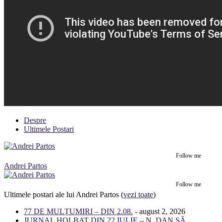
Despre
Ultimele Postari
Follow me
Andrei Partos
Follow me
Ultimele postari ale lui Andrei Partos
(
vezi toate
)
77 DE MULȚUMIRI – DIN 2.08.
- august 2, 2026
JURNAL HOLBAT DIN 22 IULIE – N. DAN SĂ