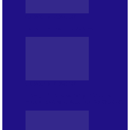
CRONICI DE CONCERT
Tania Turtureanu la Sala Palatului
CRONICI DE CONCERT
Între „Infinite Dreams” și Eddie: Iron
Maiden pe Arena Națională (28.05.2026)