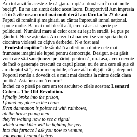
Am tot auzit în aceste zile că „țara-i ruptă-n două sau în mai multe
bucăți”. Eu nu am simțit deloc acest lucru. Dimpotrivă! Am impresia
că
în 5 zile ne-am unit mai mult decât am făcut-o în 27 de ani
.
Faptul că românii și maghiarii au cântat împreună imnul național,
spune multe. Ba mai mult decât atât, cred că asta-i sperie pe
politicieni. Numărul mare al celor care au ieșit în stradă, i-a pus pe
gânduri. Nu se așteptau. Au crezut că oamenii se vor speria după
ciocnirea violentă cu câțiva derbedei. N-a fost așa!
„
Protestul copiilor
” de sâmbătă a oferit una dintre cele mai
frumoase imagini ale luptei pentru democrație. Desigur, s-au găsit
voci care să-i sancționeze pe părinți pentru că, nu-i așa, avem nevoie
de încă o generație crescută cu capul plecat, nu de una care să știe că
are dreptul să își exprime opiniile, că are atât obligații cât și drepturi.
Poporul român a dovedit că e mult mai deschis la minte decât clasa
politică. Asta înseamnă enorm!
Închei cu o piesă pe care am tot ascultat-o zilele acestea:
Leonard
Cohen – The Old Revolution.
I finally broke into the prison,
I found my place in the chain.
Even damnation is poisoned with rainbows,
all the brave young men
they’re waiting now to see a signal
which some killer will be lighting for pay.
Into this furnace I ask you now to venture,
you whom I cannot betray.