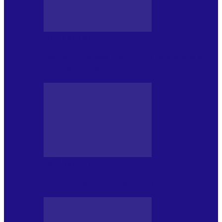
DE PĂSTRAT
World Kindness Day (Ziua Mondială a
Bunătății) (13.11)
DE PĂSTRAT
Ziua Îndeplinirii Visurilor (13.01)