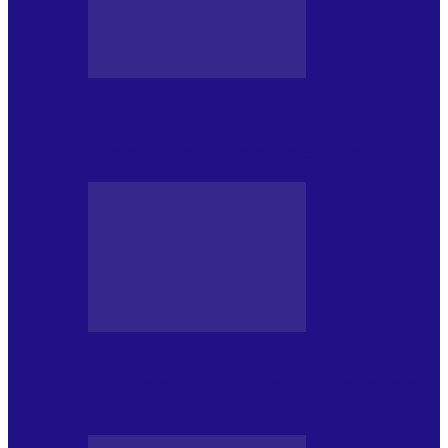
BLOGUL IULIEI
Din jurnalul unui ninja (121): Alfabetul
Improvizației și disciplina Spontaneității
BLOGUL IULIEI
Din jurnalul unui ninja (120): Masa mea și
alte revelații din…