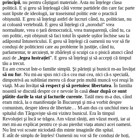
principii
, nu pentru câștiguri materiale. Asta nu înțelege clasa
politică. E și greu să înțeleagă câtă vreme partidele din care fac parte
sunt lipsite de ideologii, iar traseismul politic este o practică
obișnuită. E greu să înțelegi astfel de lucruri când, tu, politician, nu
ai coloană vertebrală. E greu să înțelegi că „norodul” vrea
normalitate, vrea o țară democratică, vrea transparență, când tu, ca
om politic, ești obișnuit să faci totul în spatele ușilor închise sau la
adăpostul întunericului. E greu să înțelegi că oamenii nu vor să fie
conduși de politicieni care au probleme în justiție, când tu,
parlamentar, te arcuiești, te zbârlești și scuipi ca o pisică atunci când
auzi de „
legea lustrației
”. E greu să înțelegi și să accepți că timpul
tău a trecut.
Eu am crescut într-o familie simplă. Şi părinții şi bunicii m-au învățat
să nu fur
. Nu mi-au spus nici că-s cea mai cea, nici că-s specială,
dimpotrivă au subliniat mereu că doar prin multă muncă voi reuşi în
viaţă. M-au învățat
să respect şi să pretuiesc libertatea
. În familia
noastră se discută despre ce e nevoie în casă
doar după ce sunt
plătite darile la stat şi facturile curente
. Tatăl meu m-a dus, când
eram mică, la o manifestaţie în Bucureşti şi mi-a vorbit despre
comu
nism, despre ideea de libertate… M-am dus cu unchiul meu la
spitalul din Târgoviște să-mi vizitez bunicul. Era în timpul
Revoluției şi încă se trăgea. Am văzut răniți, am văzut morți, iar ai
mei mi-au explicat pentru ce și-au pierdut viața atunci acei oameni.
Nu îmi voi scoate niciodată din minte imaginile din spital.
E atât de simplu de înțeles! Oamenii nu vor să fie conduși de hoți,