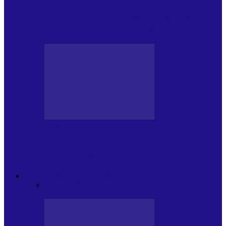
Foc de P.A.E. cu Andrei Partoș – ediția
951. Campionatul Mondial…
JURNALE DE P.A.E.
Foc de P.A.E. cu Andrei Partoș – ediția
950. V-a afectat…
PSIHOLOGUL MUZICAL
Toate
JURNAL DE EDIȚII
EDITII DE
COLECTIE
ARHIVA EMISIUNII