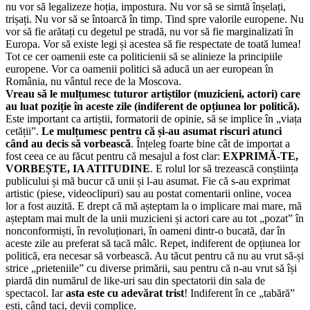
nu vor să legalizeze hoția, impostura. Nu vor să se simtă înșelați,
trișați. Nu vor să se întoarcă în timp. Tind spre valorile europene. Nu
vor să fie arătați cu degetul pe stradă, nu vor să fie marginalizati în
Europa. Vor să existe legi și acestea să fie respectate de toată lumea!
Tot ce cer oamenii este ca politicienii să se alinieze la principiile
europene. Vor ca oamenii politici să aducă un aer european în
România, nu vântul rece de la Moscova.
Vreau să le mulțumesc tuturor artiștilor (muzicieni, actori) care
au luat poziție în aceste zile (indiferent de opțiunea lor politică).
Este important ca artiștii, formatorii de opinie, să se implice în „viața
cetății”.
Le mulțumesc pentru că și-au asumat riscuri atunci
când au decis să vorbească
. Înțeleg foarte bine cât de importat a
fost ceea ce au făcut pentru că mesajul a fost clar:
EXPRIMĂ-TE,
VORBEȘTE, IA ATITUDINE
. E rolul lor să trezească conștiința
publicului și mă bucur că unii și l-au asumat. Fie că s-au exprimat
artistic (piese, videoclipuri) sau au postat comentarii online, vocea
lor a fost auzită. E drept că mă așteptam la o implicare mai mare, mă
așteptam mai mult de la unii muzicieni și actori care au tot „pozat” în
nonconformiști, în revoluționari, în oameni dintr-o bucată, dar în
aceste zile au preferat să tacă mâlc. Repet, indiferent de opțiunea lor
politică, era necesar să vorbească. Au tăcut pentru că nu au vrut să-și
strice „prieteniile” cu diverse primării, sau pentru că n-au vrut să își
piardă din numărul de like-uri sau din spectatorii din sala de
spectacol. Iar
asta este cu adevărat trist
! Indiferent în ce „tabără”
ești, când taci, devii complice.