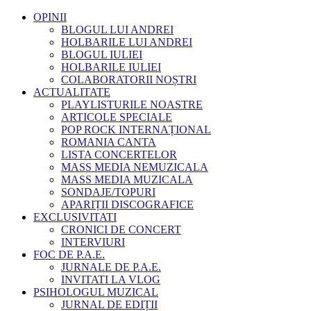
OPINII
BLOGUL LUI ANDREI
HOLBARILE LUI ANDREI
BLOGUL IULIEI
HOLBARILE IULIEI
COLABORATORII NOȘTRI
ACTUALITATE
PLAYLISTURILE NOASTRE
ARTICOLE SPECIALE
POP ROCK INTERNAȚIONAL
ROMANIA CANTA
LISTA CONCERTELOR
MASS MEDIA NEMUZICALA
MASS MEDIA MUZICALA
SONDAJE/TOPURI
APARIȚII DISCOGRAFICE
EXCLUSIVITATI
CRONICI DE CONCERT
INTERVIURI
FOC DE P.A.E.
JURNALE DE P.A.E.
INVITATI LA VLOG
PSIHOLOGUL MUZICAL
JURNAL DE EDIȚII