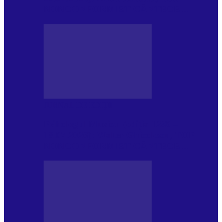
NONCONFORMIST CÂNTECE…
JURNAL DE EDIȚII
Psihologul Muzical (ediția 1239 –
18.07.2026): Walter Ghicolescu, TOP
NONCONFORMIST CÂNTECE…