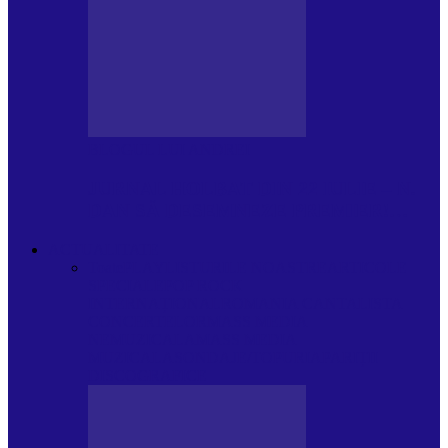
BLOGUL LUI ANDREI
JURNAL HOLBAT DIN 22 IULIE – N.
DAN SĂ DESEMNEZE PREMIER!…
ACTUALITATE
Toate
PLAYLISTURILE NOASTRE
ARTICOLE
SPECIALE
POP ROCK
INTERNAȚIONAL
ROMANIA CANTA
LISTA
CONCERTELOR
MASS MEDIA
NEMUZICALA
MASS MEDIA
MUZICALA
SONDAJE/TOPURI
APARIȚII
DISCOGRAFICE