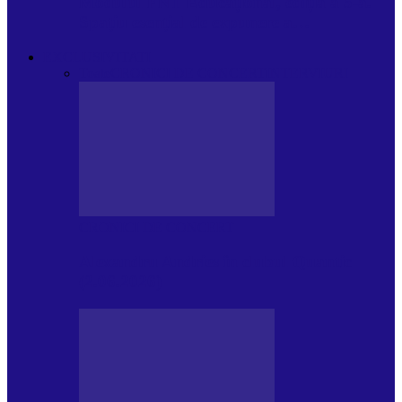
Modulul FNT Educațional, ediția a 5-a.
Spațiu esențial de expunere a…
EXCLUSIVITATI
Toate
CRONICI DE CONCERT
INTERVIURI
CRONICI DE CONCERT
Alexandru Andries în clubul Quantic
(2.06.2026)