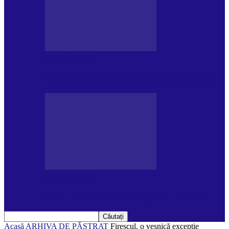
DE PĂSTRAT
Ziua internațională a Mării Negre (31.10)
DE PĂSTRAT
Ziua Internațională a Tigrului (29.07)
Acasă
ARHIVA
DE PĂSTRAT
Firescul, o veșnică excepție