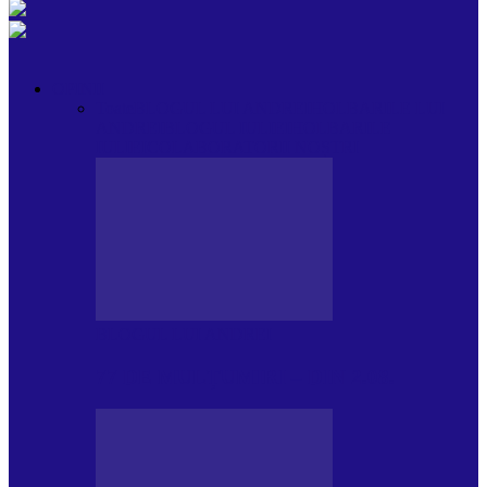
OPINII
Toate
BLOGUL LUI ANDREI
HOLBARILE LUI
ANDREI
BLOGUL IULIEI
HOLBARILE
IULIEI
COLABORATORII NOȘTRI
BLOGUL LUI ANDREI
77 DE MULȚUMIRI – DIN 2.08.