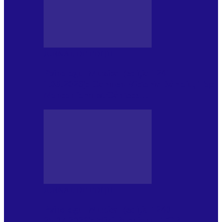
JURNAL DE EDIȚII
Psihologul Muzical (ediția 1241 –
1.08.2026): Carmen-Victoria Bârloiu, Top
Nonconformist Cântece…
JURNAL DE EDIȚII
Psihologul Muzical (ediția 1240 –
25.07.2026): Niki Puchianu, TOP