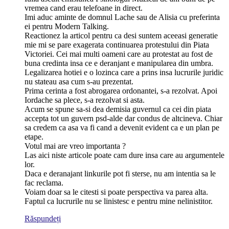
vremea cand erau telefoane in direct.
Imi aduc aminte de domnul Lache sau de Alisia cu preferinta
ei pentru Modern Talking.
Reactionez la articol pentru ca desi suntem aceeasi generatie
mie mi se pare exagerata continuarea protestului din Piata
Victoriei. Cei mai multi oameni care au protestat au fost de
buna credinta insa ce e deranjant e manipularea din umbra.
Legalizarea hotiei e o lozinca care a prins insa lucrurile juridic
nu stateau asa cum s-au prezentat.
Prima cerinta a fost abrogarea ordonantei, s-a rezolvat. Apoi
Iordache sa plece, s-a rezolvat si asta.
Acum se spune sa-si dea demisia guvernul ca cei din piata
accepta tot un guvern psd-alde dar condus de altcineva. Chiar
sa credem ca asa va fi cand a devenit evident ca e un plan pe
etape.
Votul mai are vreo importanta ?
Las aici niste articole poate cam dure insa care au argumentele
lor.
Daca e deranajant linkurile pot fi sterse, nu am intentia sa le
fac reclama.
Voiam doar sa le citesti si poate perspectiva va parea alta.
Faptul ca lucrurile nu se linistesc e pentru mine nelinistitor.
Răspundeți