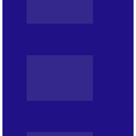
BLOGUL IULIEI
Din jurnalul unui ninja (121): Alfabetul
Improvizației și disciplina Spontaneității
BLOGUL IULIEI
Din jurnalul unui ninja (120): Masa mea și
alte revelații din…