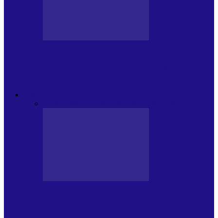
CRONICI DE CONCERT
Festivalul Internațional „George
Grigoriu” la Brăila (22 – 24.05.2026)
FOC DE P.A.E.
Toate
JURNALE DE P.A.E.
INVITATI LA VLOG
JURNALE DE P.A.E.
Foc de P.A.E. cu Andrei Partoș – ediția
953. Nicușor Dan…