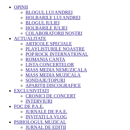
OPINII
BLOGUL LUI ANDREI
HOLBARILE LUI ANDREI
BLOGUL IULIEI
HOLBARILE IULIEI
COLABORATORII NOȘTRI
ACTUALITATE
ARTICOLE SPECIALE
PLAYLISTURILE NOASTRE
POP ROCK INTERNAȚIONAL
ROMANIA CANTA
LISTA CONCERTELOR
MASS MEDIA NEMUZICALA
MASS MEDIA MUZICALA
SONDAJE/TOPURI
APARIȚII DISCOGRAFICE
EXCLUSIVITATI
CRONICI DE CONCERT
INTERVIURI
FOC DE P.A.E.
JURNALE DE P.A.E.
INVITATI LA VLOG
PSIHOLOGUL MUZICAL
JURNAL DE EDIȚII