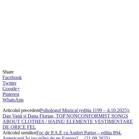
Share
Facebook
Twitter
Google+
Pinterest
WhatsApp
Articolul precedent
Psihologul Muzical (ediția 1199 – 4.10.2025):
Dan Vană și Dana Florian, TOP NONCONFORMIST SONGS
ABOUT CLOTHES / HAINE/ ELEMENTE VESTIMENTARE
DE ORICE FEL
Articolul următor
Foc de P.A.E cu Andrei Partoș – editia 894.
Americanii își iau mâna de pe Europa?… (21.09.2025)