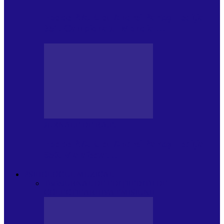
Foc de P.A.E. cu Andrei Partoș – ediția
951. Campionatul Mondial…
JURNALE DE P.A.E.
Foc de P.A.E. cu Andrei Partoș – ediția
950. V-a afectat…
PSIHOLOGUL MUZICAL
Toate
JURNAL DE EDIȚII
EDITII DE
COLECTIE
ARHIVA EMISIUNII