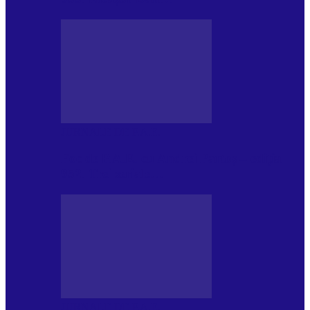
JURNALE DE P.A.E.
Foc de P.A.E. cu Andrei Partoș – ediția
952. Trei seriale…
JURNALE DE P.A.E.