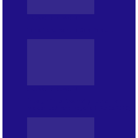
CRONICI DE CONCERT
Tania Turtureanu la Sala Palatului
CRONICI DE CONCERT
Între „Infinite Dreams” și Eddie: Iron
Maiden pe Arena Națională (28.05.2026)