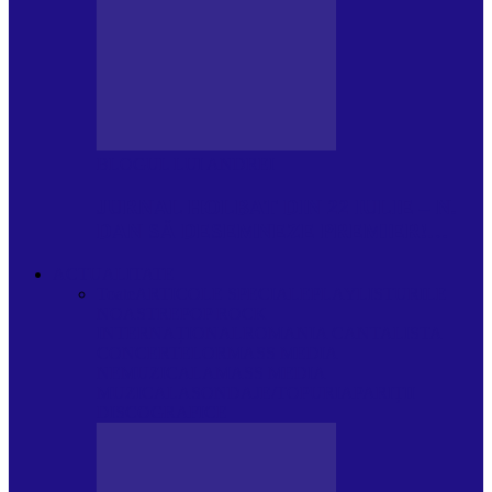
BLOGUL LUI ANDREI
JURNAL HOLBAT DIN 22 IULIE – N.
DAN SĂ DESEMNEZE PREMIER!…
ACTUALITATE
Toate
ARTICOLE SPECIALE
PLAYLISTURILE
NOASTRE
POP ROCK
INTERNAȚIONAL
ROMANIA CANTA
LISTA
CONCERTELOR
MASS MEDIA
NEMUZICALA
MASS MEDIA
MUZICALA
SONDAJE/TOPURI
APARIȚII
DISCOGRAFICE