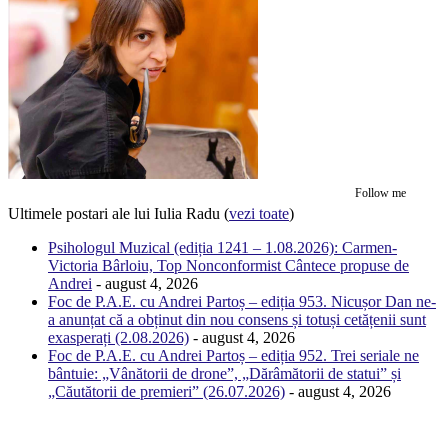
Follow me
Ultimele postari ale lui Iulia Radu
(
vezi toate
)
Psihologul Muzical (ediția 1241 – 1.08.2026): Carmen-
Victoria Bârloiu, Top Nonconformist Cântece propuse de
Andrei
- august 4, 2026
Foc de P.A.E. cu Andrei Partoș – ediția 953. Nicușor Dan ne-
a anunțat că a obținut din nou consens și totuși cetățenii sunt
exasperați (2.08.2026)
- august 4, 2026
Foc de P.A.E. cu Andrei Partoș – ediția 952. Trei seriale ne
bântuie: „Vânătorii de drone”, „Dărâmătorii de statui” și
„Căutătorii de premieri” (26.07.2026)
- august 4, 2026