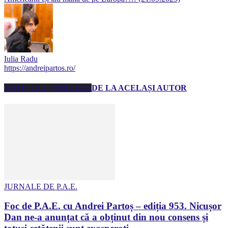
Iulia Radu
https://andreipartos.ro/
ARTICOLE SIMILARE
DE LA ACELAȘI AUTOR
JURNALE DE P.A.E.
Foc de P.A.E. cu Andrei Partoș – ediția 953. Nicușor
Dan ne-a anunțat că a obținut din nou consens și