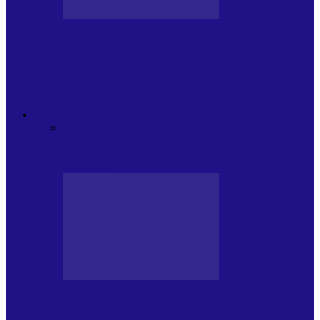
JURNAL DE EDIȚII
Psihologul Muzical (ediția 1238 –
11.07.2026): Dana Cristescu, Daniel Iancu
(telefonic),…
ANDREI PARTOS
Toate
BIOGRAFIE
CETATEAN DE
COSTINESTI
PRESA CU SI DESPRE A.P.
ARHIVA
VPR/P.R&S/SAPTAMANA
EMISIUNI RADIO DIN
TRECUT
PRESA CU SI DESPRE A.P.
Arhiva revistei Vox Pop Rock (17)