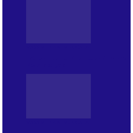
MASS MEDIA NEMUZICALA
170 de ani de România modernă. What’s
Next? la ediția a…
MASS MEDIA NEMUZICALA