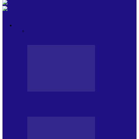
OPINII
Toate
BLOGUL LUI ANDREI
HOLBARILE LUI
ANDREI
BLOGUL IULIEI
HOLBARILE
IULIEI
COLABORATORII NOȘTRI
BLOGUL LUI ANDREI
77 DE MULȚUMIRI – DIN 2.08.