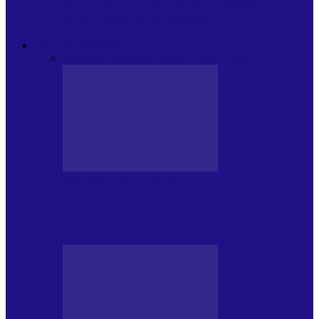
Modulul FNT Educațional, ediția a 5-a.
Spațiu esențial de expunere a…
EXCLUSIVITATI
Toate
CRONICI DE CONCERT
INTERVIURI
CRONICI DE CONCERT
Alexandru Andries în clubul Quantic
(2.06.2026)