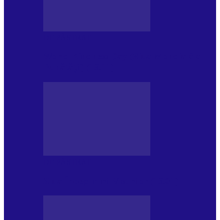
DE PĂSTRAT
World Kindness Day (Ziua Mondială a
Bunătății) (13.11)
DE PĂSTRAT
Ziua Îndeplinirii Visurilor (13.01)