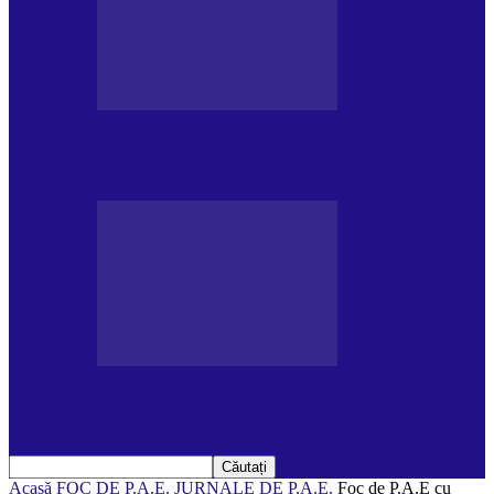
DE PĂSTRAT
Ziua internațională a Mării Negre (31.10)
DE PĂSTRAT
Ziua Internațională a Tigrului (29.07)
Acasă
FOC DE P.A.E.
JURNALE DE P.A.E.
Foc de P.A.E cu