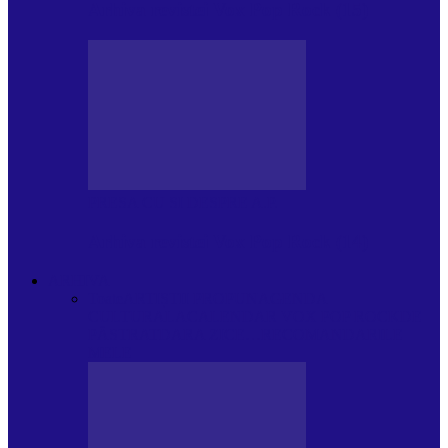
Arhiva revistei Vox Pop Rock (15)
PRESA CU SI DESPRE A.P.
Arhiva revistei Vox Pop Rock (14)
ARHIVA
Toate
ARTIȘTII PROPUN
AGENDA
CULTURALA
CALENDAR VOX POP ROCK
DE
PĂSTRAT
DARA ZICE…
RECOMANDARILE
MELE