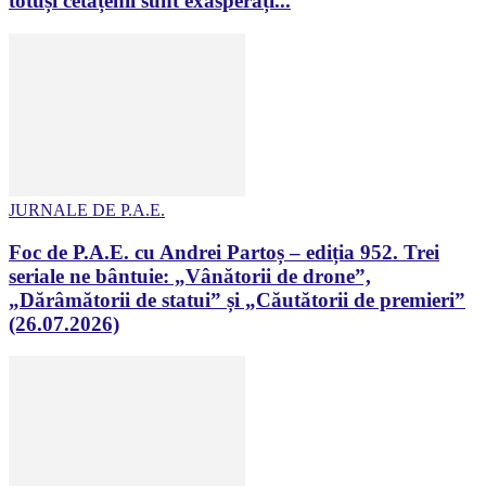
totuși cetățenii sunt exasperați...
JURNALE DE P.A.E.
Foc de P.A.E. cu Andrei Partoș – ediția 952. Trei
seriale ne bântuie: „Vânătorii de drone”,
„Dărâmătorii de statui” și „Căutătorii de premieri”
(26.07.2026)