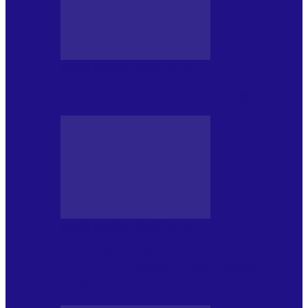
MASS MEDIA NEMUZICALA
Sfârșitul democrației așa cum o știm
MASS MEDIA NEMUZICALA
„Delta Sălbatică”, cel mai amplu
documentar dedicat Deltei Dunării,
proiectat în…