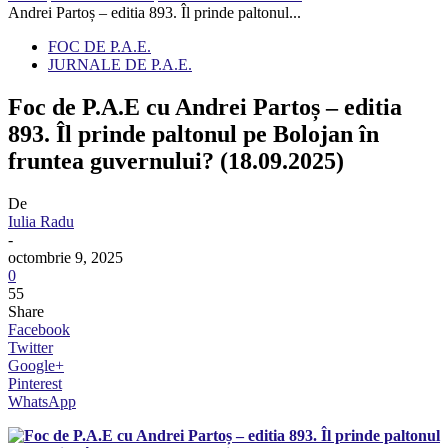
Andrei Partoș – editia 893. Îl prinde paltonul...
FOC DE P.A.E.
JURNALE DE P.A.E.
Foc de P.A.E cu Andrei Partoș – editia
893. Îl prinde paltonul pe Bolojan în
fruntea guvernului? (18.09.2025)
De
Iulia Radu
-
octombrie 9, 2025
0
55
Share
Facebook
Twitter
Google+
Pinterest
WhatsApp