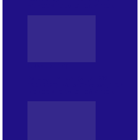
NONCONFORMIST CÂNTECE…
JURNAL DE EDIȚII
Psihologul Muzical (ediția 1239 –
18.07.2026): Walter Ghicolescu, TOP
NONCONFORMIST CÂNTECE…