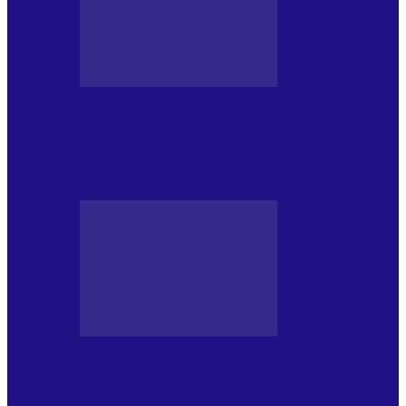
JURNAL DE EDIȚII
Psihologul Muzical (ediția 1241 –
1.08.2026): Carmen-Victoria Bârloiu, Top
Nonconformist Cântece…
JURNAL DE EDIȚII
Psihologul Muzical (ediția 1240 –
25.07.2026): Niki Puchianu, TOP