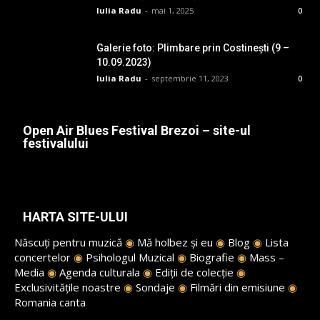
Iulia Radu
-
mai 1, 2025
0
Galerie foto: Plimbare prin Costinești (9 –
10.09.2023)
Iulia Radu
-
septembrie 11, 2023
0
Open Air Blues Festival Brezoi – site-ul
festivalului
HARTA SITE-ULUI
Născuți pentru muzică
◉
Mă holbez și eu
◉
Blog
◉
Lista
concertelor
◉
Psihologul Muzical
◉
Biografie
◉
Mass –
Media
◉
Agenda culturala
◉
Ediții de colecție
◉
Exclusivitățile noastre
◉
Sondaje
◉
Filmări din emisiune
◉
Romania canta