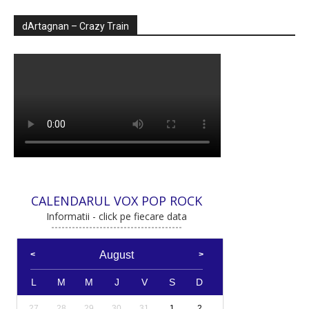
dArtagnan – Crazy Train
CALENDARUL VOX POP ROCK
Informatii - click pe fiecare data
August
L
M
M
J
V
S
D
27
28
29
30
31
1
2