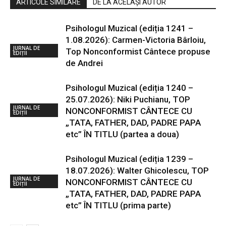
ARTICOLE SIMILARE
DE LA ACELAȘI AUTOR
Psihologul Muzical (ediția 1241 –
1.08.2026): Carmen-Victoria Bârloiu,
JURNAL DE
Top Nonconformist Cântece propuse
EDIȚII
de Andrei
Psihologul Muzical (ediția 1240 –
25.07.2026): Niki Puchianu, TOP
JURNAL DE
NONCONFORMIST CÂNTECE CU
EDIȚII
„TATA, FATHER, DAD, PADRE PAPA
etc” ÎN TITLU (partea a doua)
Psihologul Muzical (ediția 1239 –
18.07.2026): Walter Ghicolescu, TOP
JURNAL DE
NONCONFORMIST CÂNTECE CU
EDIȚII
„TATA, FATHER, DAD, PADRE PAPA
etc” ÎN TITLU (prima parte)