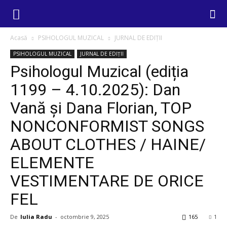
Acasă
PSIHOLOGUL MUZICAL
JURNAL DE EDIȚII
PSIHOLOGUL MUZICAL
JURNAL DE EDIȚII
Psihologul Muzical (ediția
1199 – 4.10.2025): Dan
Vană și Dana Florian, TOP
NONCONFORMIST SONGS
ABOUT CLOTHES / HAINE/
ELEMENTE
VESTIMENTARE DE ORICE
FEL
De
Iulia Radu
-
octombrie 9, 2025
165
1