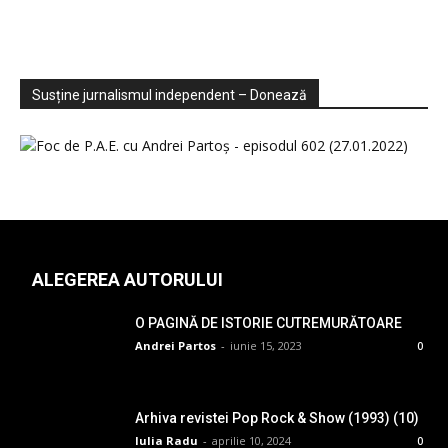
Sondaje
Video
Susține jurnalismul independent – Donează
ALEGEREA AUTORULUI
O PAGINĂ DE ISTORIE CUTREMURĂTOARE
Andrei Partos
-
iunie 15, 2023
0
Arhiva revistei Pop Rock & Show (1993) (10)
Iulia Radu
-
aprilie 10, 2024
0