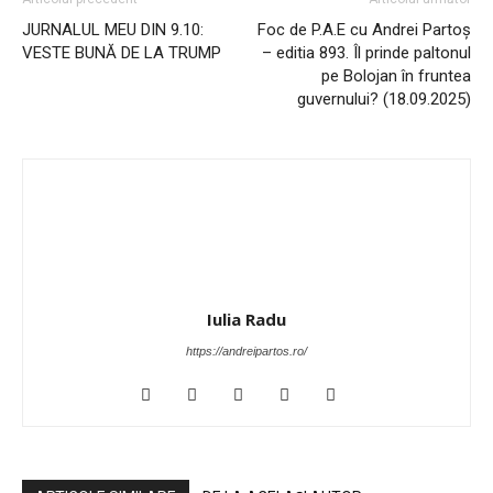
JURNALUL MEU DIN 9.10:
Foc de P.A.E cu Andrei Partoș
VESTE BUNĂ DE LA TRUMP
– editia 893. Îl prinde paltonul
pe Bolojan în fruntea
guvernului? (18.09.2025)
Iulia Radu
https://andreipartos.ro/