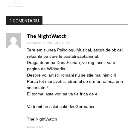
1 COMENTARIU
The NightWatch
octombrie 11, 2025 at 5:11 pm
Tare emisiunea PsihologulMuzical, ascult de obicei
reluarile pe care le postati saptaminal.
Draga doamna DanaFlorian, vo rog faceti-va o
pagina de Wikipedia.
Despre voi artistii romani nu se stie mai nimic !!
Parca tot mai aveti sindromul de urmarire/frica prin
securitate !
Ei tocmai asta vor, sa va fie frica de ei.
Va trimit un salut cald din Germania !
The NightWatch
Răspundeți