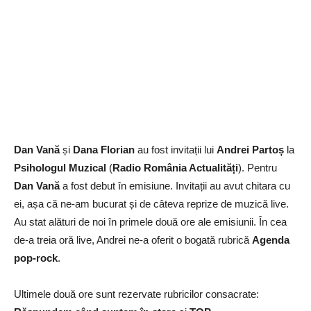
Dan Vană
și
Dana Florian
au fost invitații lui
Andrei Partoș
la
Psihologul Muzical
(
Radio România Actualități
). Pentru
Dan Vană
a fost debut în emisiune. Invitații au avut chitara cu
ei, așa că ne-am bucurat și de câteva reprize de muzică live.
Au stat alături de noi în primele două ore ale emisiunii. În cea
de-a treia oră live, Andrei ne-a oferit o bogată rubrică
Agenda
pop-rock
.
Ultimele două ore sunt rezervate rubricilor consacrate: