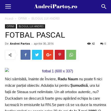
Acasă
OPINII
BLOGUL LUI ANDREI
OPINII
BLOGUL LUI ANDREI
FOTBAL PASCAL
De
Andrei Partos
-
aprilie 30, 2016
42
0
Nici sâmbătă, înainte de Înviere,
Radu Naum
nu poate fi nici
măcar parțial obiectiv. Adulația lui pentru
Șumudică
, ura lui
față de Steaua sunt nelimitate. Un alt ortodox autentic, nu?
Duckadam se descurcă foarte greu apărând echipa la care
lucrează în emisiunile lui RN.Se pare că se va duce la reunirea