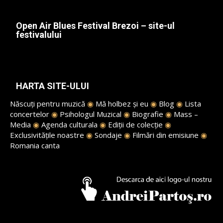
Open Air Blues Festival Brezoi – site-ul
festivalului
HARTA SITE-ULUI
Născuți pentru muzică
◉
Mă holbez și eu
◉
Blog
◉
Lista
concertelor
◉
Psihologul Muzical
◉
Biografie
◉
Mass –
Media
◉
Agenda culturala
◉
Ediții de colecție
◉
Exclusivitățile noastre
◉
Sondaje
◉
Filmări din emisiune
◉
Romania canta