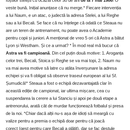
foștilor steliști cu ocazia celor 30 de ani
de la 7 mai 1986
! O
veste bună. Inițial anunțase că nu merge.* Fiecare intervenția
a lui Naum, e un atac, o judectă la adresa Stelei, a lui Reghe
sau a lui Becali. Se face că nu înțelege că odată ce Steaua nu
are un teren de antrenament, nu poate avea o Academie
pentru copii și juniori. A menționat de vreo 5 ori că Astra a bătut
Lyon și Westham. Și ce a urmat? * În mod real mă bucur că
Astra va fi campioană
. Din cel puțin două motive: 1. Aroganța
celor trei, Becali, Stoica și Reghe se va mai topi, 2. Naum nu
va mai avea motive să latre cu atâta înverșunare la adresa
echipei și va fi obligat să observe traseul european al lui Sf.
Șumudică!* Steaua a fost o echipă dezavantajată clar în
această ediție de campionat, iar ultima mișcare, cea cu
suspendarea la cerere a lui Stanciu și apoi pe două etape a
antrenorului, arată cât de murdar funcționează fotbalul și presa
de la noi. *Chiar dacă alții nu-s așa de idioți să meargă cu
valize pentru a premia o echipă doar pentru că joacă
corect (gest pentru care Becali a plătit), dar se fac destule