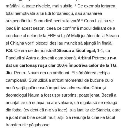
mârlănii la toate nivelele, mai subtile. * De exemplu iertarea
total nemotivată a lui Edi Iordănescu, sau amânarea
suspendării lui Șumudică pentru la vară! * Cupa Ligii nu se
joacă în acest sezon, ceea ce confirmă modul delirant de a
conduce al celor de la FRF și Ligă! Mulți jucători de la Steaua
și Chiajna vor fi plecați, deși au muncit să ajungă în finală!
P.S
. Ce era de demonstrat!
Steaua a făcut egal,
1-1, cu
Pandurii și Astra a devenit campioană. Arbitrul Petrescu
n-a
dat un cartonaș roșu clar 100% împotriva celor de la TG.
Jiu.
Pentru Naum era un amănunt. El sărbătorea echipa
campioană. Șumudică a stricat momentul de bucurie cu o
nouă șarjă golănească împotriva adversarilor. Chiar și
deontologul Naum a fost ușor surprins, poate jenat. Becali a
anunțat iar că echipa nu are valoare, că e gata să se retragă
din fotbal (evident că n-o va face), s-a luat iar de Stanciu, care
a jucat mai bine decât mulți alții. Să renunțe la cine i-a făcut
transferurile păguboase!