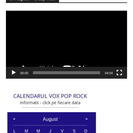
Player
video
00:00
04:04
CALENDARUL VOX POP ROCK
Informatii - click pe fiecare data
August
L
M
M
J
V
S
D