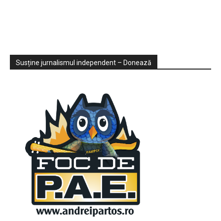
Sondaje
Video
Susține jurnalismul independent – Donează