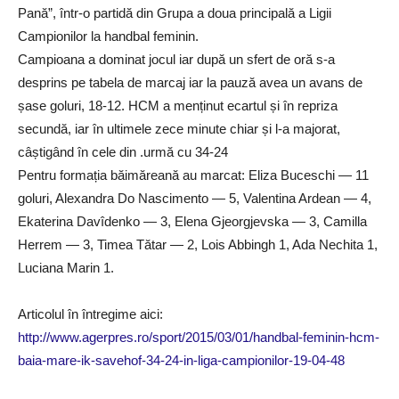
Pană”, într-o partidă din Grupa a doua principală a Ligii
Campionilor la handbal feminin.
Campioana a dominat jocul iar după un sfert de oră s-a
desprins pe tabela de marcaj iar la pauză avea un avans de
șase goluri, 18-12. HCM a menținut ecartul și în repriza
secundă, iar în ultimele zece minute chiar și l-a majorat,
câștigând în cele din .urmă cu 34-24
Pentru formația băimăreană au marcat: Eliza Buceschi — 11
goluri, Alexandra Do Nascimento — 5, Valentina Ardean — 4,
Ekaterina Davîdenko — 3, Elena Gjeorgjevska — 3, Camilla
Herrem — 3, Timea Tătar — 2, Lois Abbingh 1, Ada Nechita 1,
Luciana Marin 1.
Articolul în întregime aici:
http://www.agerpres.ro/sport/2015/03/01/handbal-feminin-hcm-
baia-mare-ik-savehof-34-24-in-liga-campionilor-19-04-48