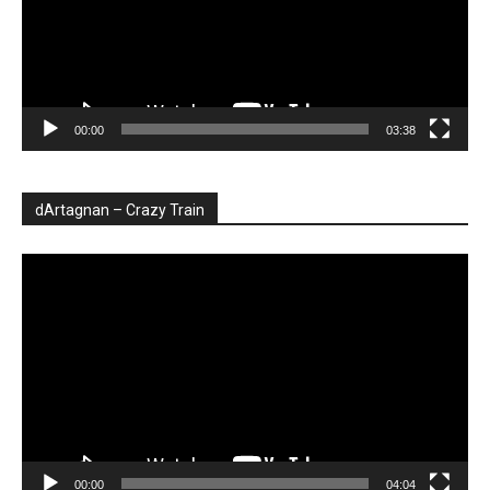
00:00
03:38
dArtagnan – Crazy Train
Player
video
00:00
04:04