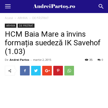
Acasă
ARHIVA
DE PĂSTRAT
ARHIVA
DE PĂSTRAT
HCM Baia Mare a învins
formația suedeză IK Savehof
(1.03)
De
Andrei Partos
-
martie 2, 2015
35
0