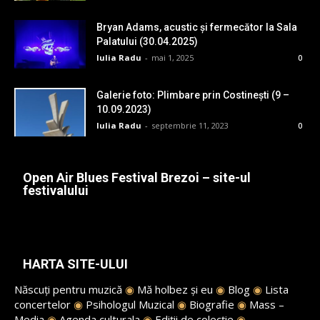
Bryan Adams, acustic și fermecător la Sala
Palatului (30.04.2025)
Iulia Radu
-
mai 1, 2025
0
Galerie foto: Plimbare prin Costinești (9 –
10.09.2023)
Iulia Radu
-
septembrie 11, 2023
0
Open Air Blues Festival Brezoi – site-ul
festivalului
HARTA SITE-ULUI
Născuți pentru muzică
◉
Mă holbez și eu
◉
Blog
◉
Lista
concertelor
◉
Psihologul Muzical
◉
Biografie
◉
Mass –
Media
◉
Agenda culturala
◉
Ediții de colecție
◉