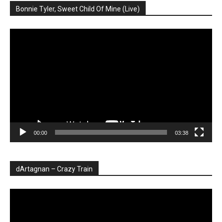
Bonnie Tyler, Sweet Child Of Mine (Live)
Player
video
00:00
03:38
dArtagnan – Crazy Train
Player
video