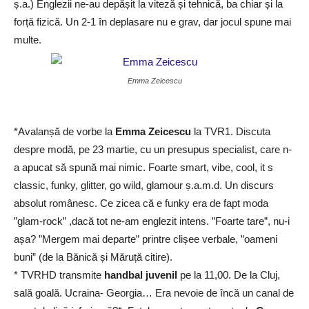
ș.a.) Englezii ne-au depășit la viteză și tehnică, ba chiar și la
forță fizică. Un 2-1 în deplasare nu e grav, dar jocul spune mai
multe.
Emma Zeicescu
*Avalanșă de vorbe la
Emma Zeicescu
la TVR1. Discuta
despre modă, pe 23 martie, cu un presupus specialist, care n-
a apucat să spună mai nimic. Foarte smart, vibe, cool, it s
classic, funky, glitter, go wild, glamour ș.a.m.d. Un discurs
absolut românesc. Ce zicea că e funky era de fapt moda
”glam-rock” ,dacă tot ne-am englezit intens. ”Foarte tare”, nu-i
așa? ”Mergem mai departe” printre clișee verbale, ”oameni
buni” (de la Bănică și Măruță citire).
* TVRHD transmite
handbal juvenil
pe la 11,00. De la Cluj,
sală goală. Ucraina- Georgia… Era nevoie de încă un canal de