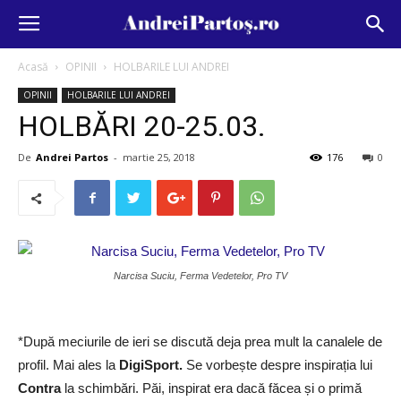
Acasă
OPINII
HOLBARILE LUI ANDREI
OPINII
HOLBARILE LUI ANDREI
HOLBĂRI 20-25.03.
De
Andrei Partos
-
martie 25, 2018
176
0
Narcisa Suciu, Ferma Vedetelor, Pro TV
*După meciurile de ieri se discută deja prea mult la canalele de
profil. Mai ales la
DigiSport.
Se vorbește despre inspirația lui
Contra
la schimbări. Păi, inspirat era dacă făcea și o primă