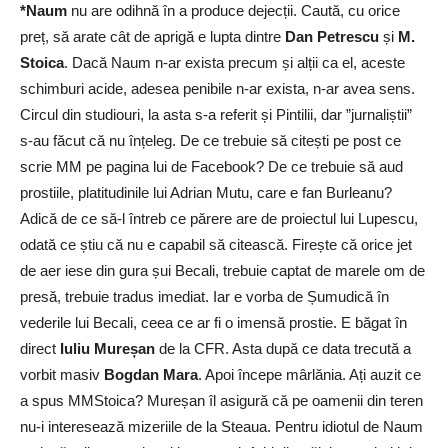
*Naum
nu are odihnă în a produce dejecții. Caută, cu orice
preț, să arate cât de aprigă e lupta dintre
Dan Petrescu
și
M.
Stoica
. Dacă Naum n-ar exista precum și alții ca el, aceste
schimburi acide, adesea penibile n-ar exista, n-ar avea sens.
Circul din studiouri, la asta s-a referit și Pintilii, dar ”jurnaliștii”
s-au făcut că nu înțeleg. De ce trebuie să citești pe post ce
scrie MM pe pagina lui de Facebook? De ce trebuie să aud
prostiile, platitudinile lui Adrian Mutu, care e fan Burleanu?
Adică de ce să-l întreb ce părere are de proiectul lui Lupescu,
odată ce știu că nu e capabil să citească. Firește că orice jet
de aer iese din gura șui Becali, trebuie captat de marele om de
presă, trebuie tradus imediat. Iar e vorba de Șumudică în
vederile lui Becali, ceea ce ar fi o imensă prostie. E băgat în
direct
Iuliu Mureșan
de la CFR. Asta după ce data trecută a
vorbit masiv
Bogdan Mara
. Apoi începe mârlănia. Ați auzit ce
a spus MMStoica? Mureșan îl asigură că pe oamenii din teren
nu-i interesează mizeriile de la Steaua. Pentru idiotul de Naum