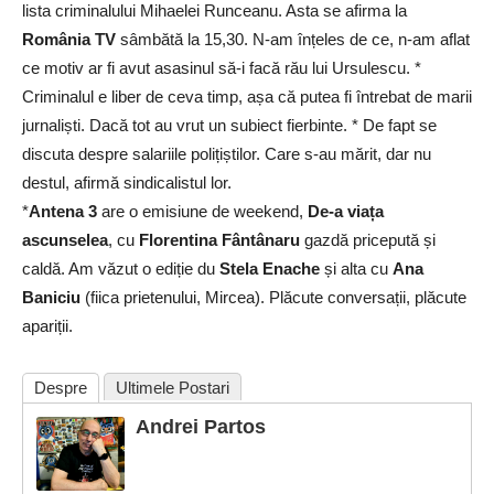
lista criminalului Mihaelei Runceanu. Asta se afirma la
România TV
sâmbătă la 15,30. N-am înțeles de ce, n-am aflat
ce motiv ar fi avut asasinul să-i facă rău lui Ursulescu. *
Criminalul e liber de ceva timp, așa că putea fi întrebat de marii
jurnaliști. Dacă tot au vrut un subiect fierbinte. * De fapt se
discuta despre salariile polițiștilor. Care s-au mărit, dar nu
destul, afirmă sindicalistul lor.
*
Antena 3
are o emisiune de weekend,
De-a viața
ascunselea
, cu
Florentina Fântânaru
gazdă pricepută și
caldă. Am văzut o ediție du
Stela Enache
și alta cu
Ana
Baniciu
(fiica prietenului, Mircea). Plăcute conversații, plăcute
apariții.
Despre
Ultimele Postari
Andrei Partos