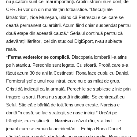
nu jucătorii sunt cei mai importanți. Arbitrii străini nu-s doriți de
CFR. Ei vor din din marile țări fotbalistice. ”Discuții ale
lătrătorilor”, zice Mureșan, uitând că Petrescu e cel care se
ceartă permanent cu arbitrii. Acum fiind chiar suspendat pentru
două etape din această cauză.* Serialul continuă pentru că
adevărații lătrători, cei din studioul DigiSport, n-au subiecte
reale.
*
Ferma vedetelor se complică.
Discopatia lombară l-a atins
pe Natanicu. Perechile sunt legate. Cu sfoară. Probă care s-a
făcut acum 30 de ani la Costinești. Rona face cuplu cu Daniel.
Fermierul șef e unul nou intrat, care nu e asimilat de grup.
Cristi dă indicații ca la armată. Perechile se stabilesc zilnic prin
tragere la sorți. Rona nu suportă indicațiile. Se contrează cu
Șeful. Știe că e bârfită de toți.Tensiunea crește. Narcisa e
dorită în casă, se fac strategii, se nasc intrigi.* Urcări pe
frânghie, cules știuleți…
Narcisa
a căzut rău, s-a lovit… e
jenant cum se expun la accidentări… Echipa Rona-Daniel
câștigă prima probă, dar fetele au nevoie de medic. Rona are o