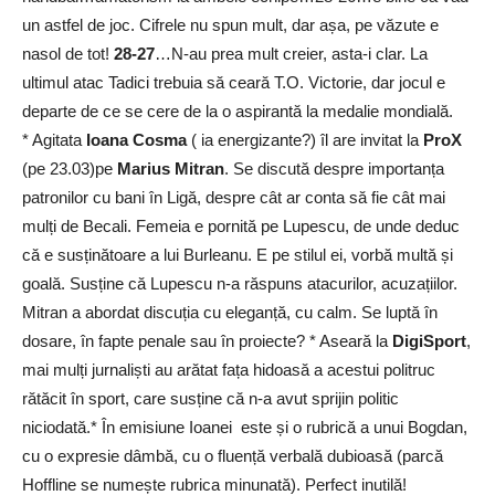
un astfel de joc. Cifrele nu spun mult, dar așa, pe văzute e
nasol de tot!
28-27
…N-au prea mult creier, asta-i clar. La
ultimul atac Tadici trebuia să ceară T.O. Victorie, dar jocul e
departe de ce se cere de la o aspirantă la medalie mondială.
* Agitata
Ioana Cosma
( ia energizante?) îl are invitat la
ProX
(pe 23.03)pe
Marius Mitran
. Se discută despre importanța
patronilor cu bani în Ligă, despre cât ar conta să fie cât mai
mulți de Becali. Femeia e pornită pe Lupescu, de unde deduc
că e susținătoare a lui Burleanu. E pe stilul ei, vorbă multă și
goală. Susține că Lupescu n-a răspuns atacurilor, acuzațiilor.
Mitran a abordat discuția cu eleganță, cu calm. Se luptă în
dosare, în fapte penale sau în proiecte? * Aseară la
DigiSport
,
mai mulți jurnaliști au arătat fața hidoasă a acestui politruc
rătăcit în sport, care susține că n-a avut sprijin politic
niciodată.* În emisiune Ioanei este și o rubrică a unui Bogdan,
cu o expresie dâmbă, cu o fluență verbală dubioasă (parcă
Hoffline se numește rubrica minunată). Perfect inutilă!