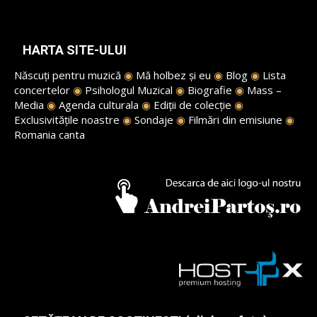
HARTA SITE-ULUI
Născuți pentru muzică
◉
Mă holbez și eu
◉
Blog
◉
Lista
concertelor
◉
Psihologul Muzical
◉
Biografie
◉
Mass –
Media
◉
Agenda culturala
◉
Ediții de colecție
◉
Exclusivitățile noastre
◉
Sondaje
◉
Filmări din emisiune
◉
Romania canta