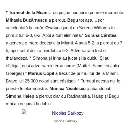
* Turneul de la Miami
…cu puține bucurii în primele momente.
Mihaela Buzărnescu
a pierdut,
Begu
tot așa. Ușor
accidentată la umăr.
Osaka
a jucat cu Serena Williams în
primul tur. 6-3, 6-2. Apoi a fost eliminată.*
Sorana Cârstea
a generat o mare decepție la Miami. A avut 5-2, a pierdut cu 7-
5, apoi setul doi l-a pierdut cu 6-2. Adversară a fost o
thailandeză! * Simona și Irina au jucat și la dublu. Și au
cîștigat, deși adversarele erau nume (Mattek-Sands și Julia
Goerges) *
Marius Copil
a trecut de primul tur de la Miami.
Bravo lui! 25.000 dolari sunt câștigați! * Turneul acesta nu le
priește fetelor noastre.
Monica Niculescu
a abandonat,
Simona Halep
a pierdut clar cu Radwanska. Halep și Begu
mai au de jucat la dublu…
Nicolas Sarkozy