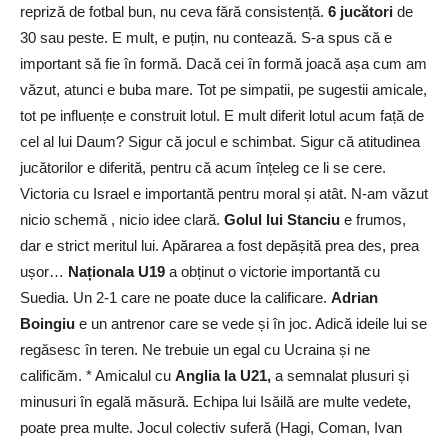
repriză de fotbal bun, nu ceva fără consistență.
6 jucători
de
30 sau peste. E mult, e puțin, nu contează. S-a spus că e
important să fie în formă. Dacă cei în formă joacă așa cum am
văzut, atunci e buba mare. Tot pe simpatii, pe sugestii amicale,
tot pe influențe e construit lotul. E mult diferit lotul acum față de
cel al lui Daum? Sigur că jocul e schimbat. Sigur că atitudinea
jucătorilor e diferită, pentru că acum înțeleg ce li se cere.
Victoria cu Israel e importantă pentru moral și atât. N-am văzut
nicio schemă , nicio idee clară.
Golul lui Stanciu
e frumos,
dar e strict meritul lui. Apărarea a fost depășită prea des, prea
ușor…
Naționala U19
a obținut o victorie importantă cu
Suedia. Un 2-1 care ne poate duce la calificare.
Adrian
Boingiu
e un antrenor care se vede și în joc. Adică ideile lui se
regăsesc în teren. Ne trebuie un egal cu Ucraina și ne
calificăm. * Amicalul cu
Anglia la U21,
a semnalat plusuri și
minusuri în egală măsură. Echipa lui Isăilă are multe vedete,
poate prea multe. Jocul colectiv suferă (Hagi, Coman, Ivan