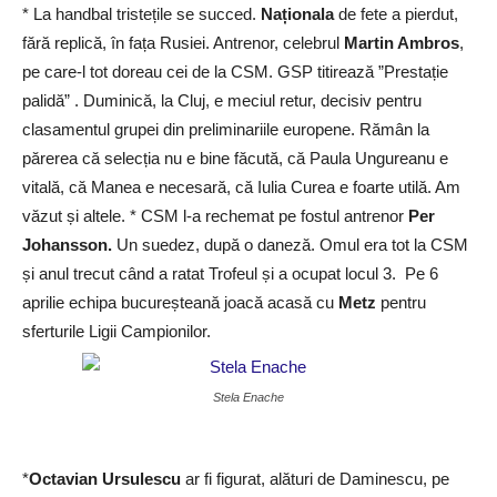
* La handbal tristețile se succed.
Naționala
de fete a pierdut,
fără replică, în fața Rusiei. Antrenor, celebrul
Martin Ambros
,
pe care-l tot doreau cei de la CSM. GSP titirează ”Prestație
palidă” . Duminică, la Cluj, e meciul retur, decisiv pentru
clasamentul grupei din preliminariile europene. Rămân la
părerea că selecția nu e bine făcută, că Paula Ungureanu e
vitală, că Manea e necesară, că Iulia Curea e foarte utilă. Am
văzut și altele. * CSM l-a rechemat pe fostul antrenor
Per
Johansson.
Un suedez, după o daneză. Omul era tot la CSM
și anul trecut când a ratat Trofeul și a ocupat locul 3. Pe 6
aprilie echipa bucureșteană joacă acasă cu
Metz
pentru
sferturile Ligii Campionilor.
Stela Enache
*
Octavian Ursulescu
ar fi figurat, alături de Daminescu, pe