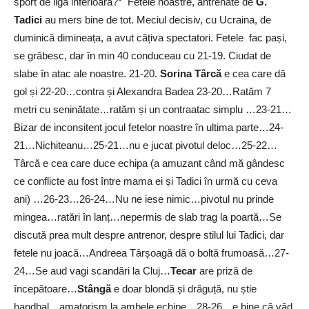
sport de ligă inferioară?* Fetele noastre, antrenate de
G.
Tadici
au mers bine de tot. Meciul decisiv, cu Ucraina, de
duminică dimineața, a avut câțiva spectatori. Fetele fac pași,
se grăbesc, dar în min 40 conduceau cu 21-19. Ciudat de
slabe în atac ale noastre. 21-20.
Sorina Târcă
e cea care dă
gol și 22-20…contra și Alexandra Badea 23-20…Ratăm 7
metri cu seninătate…ratăm și un contraatac simplu …23-21…
Bizar de inconsitent jocul fetelor noastre în ultima parte…24-
21…Nichiteanu…25-21…nu e jucat pivotul deloc…25-22…
Târcă e cea care duce echipa (a amuzant când mă gândesc
ce conflicte au fost între mama ei și Tadici în urmă cu ceva
ani) …26-23…26-24…Nu ne iese nimic…pivotul nu prinde
mingea…ratări în lanț…nepermis de slab trag la poartă…Se
discută prea mult despre antrenor, despre stilul lui Tadici, dar
fetele nu joacă…Andreea Târșoagă dă o boltă frumoasă…27-
24…Se aud vagi scandări la Cluj…
Tecar
are priză de
începătoare…
Stângă
e doar blondă și drăguță, nu știe
handbal…amatorism la ambele echipe…28-26…e bine că văd