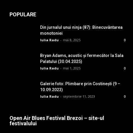
POPULARE
Din jurnalul unui ninja (87): Binecuvântarea
monotoniei
Iulia Radu
-
mai 8, 2025
0
Bryan Adams, acustic și fermecător la Sala
Palatului (30.04.2025)
Iulia Radu
-
mai 1, 2025
0
Galerie foto: Plimbare prin Costinești (9 –
10.09.2023)
Iulia Radu
-
septembrie 11, 2023
0
Open Air Blues Festival Brezoi – site-ul
festivalului