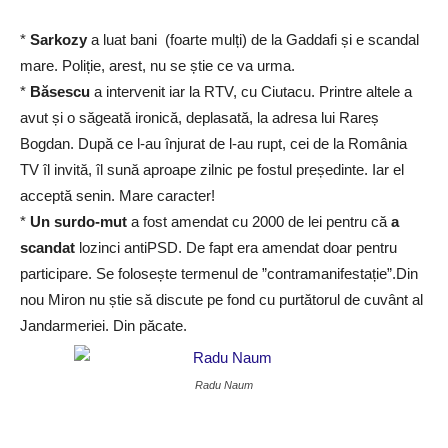
*
Sarkozy
a luat bani (foarte mulți) de la Gaddafi și e scandal
mare. Poliție, arest, nu se știe ce va urma.
*
Băsescu
a intervenit iar la RTV, cu Ciutacu. Printre altele a
avut și o săgeată ironică, deplasată, la adresa lui Rareș
Bogdan. După ce l-au înjurat de l-au rupt, cei de la România
TV îl invită, îl sună aproape zilnic pe fostul președinte. Iar el
acceptă senin. Mare caracter!
*
Un surdo-mut
a fost amendat cu 2000 de lei pentru că
a
scandat
lozinci antiPSD. De fapt era amendat doar pentru
participare. Se folosește termenul de ”contramanifestație”.Din
nou Miron nu știe să discute pe fond cu purtătorul de cuvânt al
Jandarmeriei. Din păcate.
Radu Naum