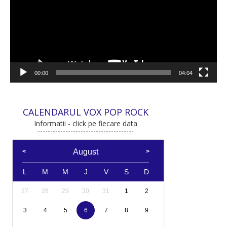
00:00
04:04
CALENDARUL VOX POP ROCK
Informatii - click pe fiecare data
August
L
M
M
J
V
S
D
27
28
29
30
31
1
2
3
4
5
6
7
8
9