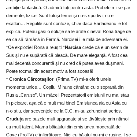
ambiție fantastică. O admiră toți pentru asta. Probele mi se par
demente, fizice. Sunt totuși femei și nu-s sportivi, nu e
exatlon… Regulile sunt confuze, chiar dacă Bârlădeanu le tot
explică. Puteau găsi o soluție să le arate cineva! Rona trage de
ea ca să rămână în Fermă. Narcisei îi e milă de adversara ei.
*Ce explozie! Rona a reușit! *
Narcisa
crede că e un semn de
Sus și nu e supărată că pleacă. De mare eleganță. A fost cea
mai decentă concurentă și nu cred că putea avea dușmani.
Poate tocmai din acest motiv a fost scoasă!
* Cronica Cârcotașilor
(Prima TV) mi-a oferit unele
momente unice… Copilul Minune cântând cu o soprană din
Rusia „Caruso”. Un măcel! Prezentatorii emisiunii nu mai stau
în picioare, așa că e mult mai bine! Emisiunea aia cu Asia eu
n-o știu, dar secvențele de la C.C. m-au zdruncinat serios.
Cruduța
are buzele mult upgradate și se tăvălește prin nămol
cu mult talent. Mama băiatului din emisiunea moderată de
Cove (ProTV) e înfiorătoare. Nici cu băiatul nu-mi e rușine. I se