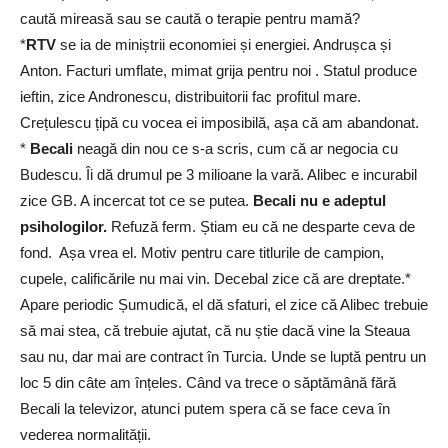
caută mireasă sau se caută o terapie pentru mamă?
*
RTV
se ia de miniștrii economiei și energiei. Andrușca și
Anton. Facturi umflate, mimat grija pentru noi . Statul produce
ieftin, zice Andronescu, distribuitorii fac profitul mare.
Crețulescu țipă cu vocea ei imposibilă, așa că am abandonat.
*
Becali
neagă din nou ce s-a scris, cum că ar negocia cu
Budescu. Îi dă drumul pe 3 milioane la vară. Alibec e incurabil
zice GB. A incercat tot ce se putea.
Becali nu e adeptul
psihologilor.
Refuză ferm. Știam eu că ne desparte ceva de
fond. Așa vrea el. Motiv pentru care titlurile de campion,
cupele, calificările nu mai vin. Decebal zice că are dreptate.*
Apare periodic Șumudică, el dă sfaturi, el zice că Alibec trebuie
să mai stea, că trebuie ajutat, că nu știe dacă vine la Steaua
sau nu, dar mai are contract în Turcia. Unde se luptă pentru un
loc 5 din câte am înțeles. Când va trece o săptămână fără
Becali la televizor, atunci putem spera că se face ceva în
vederea normalității.