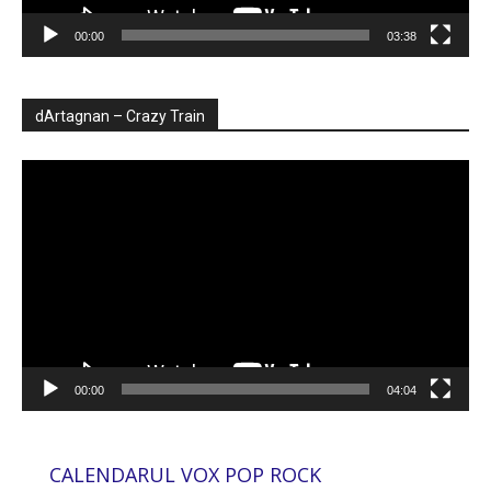
00:00
03:38
dArtagnan – Crazy Train
Player
video
00:00
04:04
CALENDARUL VOX POP ROCK