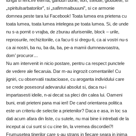
lunga si fericire eterna, ganduri bune, flori, stelute, globulete, si
„spiritulsarbatorilor”, si „safimmaibuuuni”, si ce armonie
domnea peste tara lui Facebook! Toata lumea era prietena cu
toata lumea, toata lumea intelegea pe toata lumea. Si, de unde
nu s-a pornit o vrajba, de zburau afuriseniile, block – urile,
reprosurile, rechizitoriile, ca facu-ti si dregu-ti, ca ai vostri nu-s
ca ai nostri, ba nu, ba da, ba, pe-a mamii dumneavoastra,
dom’ procuror…
Nu am intervenit in nicio postare, pentru ca respect punctele
de vedere ale fiecaruia. Dar m-au ingrozit comentariile! Cu
jigniri, cu observatii rautacioase, cu aroganta individului care
se crede posesorul adevarului absolut si, daca nu-i
impartasesti ideile, n-ai decat sa pleci din calea lui. Oameni
buni, erati prieteni pana mai ieri! De cand orientarea politica
este un criteriu de selectie a prietenilor? Daca e asa, in loc sa
dati acum afara din liste, cu sutele, nu mai bine ii intrebati de la
inceput ai cui sunt si cu cine tin, la vremea discordiei?!
Frumusetea tinerilor care s-au strans in fiecare seara in inima