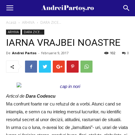
Acasă
ARHIVA
DARA ZICE...
ARHIVA
DARA ZICE...
IARNA VRAJBEI NOASTRE
De
Andrei Partos
-
februarie 9, 2017
102
0
Articol de
Dara Codescu
Ma confrunt foarte rar cu refuzul de a vorbi. Atunci cand se
intampla, e semn ca nu inteleg mersul lucrurilor, nu identific
resortul secret al unor decizii, atitudini, rasturnari de situatii.
In urma cu o luna, n-aveai loc de „lamultiani”- uri, urari de viata