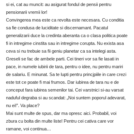
si ei, cat au muncit: au asigurat fondul de pensii pentru
pensionarii vremii lor!
Convingerea mea este ca revolta este necesara. Cu conditia
sa fie condusa de luciditate si discernamant. Pacatul
generalizarii duce la credinta aberanta ca o clasa politica poate
fi in intregime cinstita sau in intregime corupta. Nu exista asa
ceva si nu trebuie sa fii geniu planetar ca sa intelegi asta.
Greseli se fac de ambele parti. Cei tineri vor sa fie lasati in
pace, in numele iubirii de tara, pentru o idee, nu pentru mariri
de salariu. E minunat. Sa te lupti pentru princjpiile in care crezi
este tot ce poate fi mai frumos. Dar iubirea de tara nu e de
conceput fara iubirea semenilor tai. Cei varstnici si-au varsat
naduful degraba si au scandat: „Noi suntem poporul adevarat,
nu ei!”. Va place?
Mai sunt multe de spus, dar ma opresc aici. Probabil, voi
zbura cu bolta din multe liste! Pentru cei cativa care vor
ramane, voi continua…