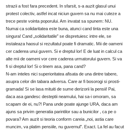
strazii a fost fara precedent. In sfarsit, s-a auzit glasul unui
protest colectiv, astfel incat niciun guvern sa nu mai cuteze a
trece peste vointa poporului. Am invatat sa spunem: NU.
Numai ca solidaritatea este buna, atunci cand tinta este una
singura! Cand „solidaritatile” se dispretuiesc intre ele, se
instaleaza haosul si rezultatul poate fi dramatic. Mii de oameni
cer caderea unui guvern. Si e dreptul lor! E de luat in calcul ca
alte mii de oameni vor cere caderea urmatorului guvern. Si va
fi si dreptul lor! Si o tinem asa, pana cand?
N-am inteles nici superioritatea afisata de una dintre tabere,
asupra celor din tabara adversa. Care ar fi bosorogi si prosti-
gramada! Si se lasa mituiti de sume derizorii la pensii! Pai,
daca asa gandesc desteptii neamului, hai sa-i omoram, sa
scapam de ei, nu?! Pana unde poate ajunge URA, daca am
ajuns sa privim generatia parintilor sau a bunicilor , ca pe o
povara? Am auzit si teoria conform careia „noi, astia care
muncim, va platim pensiile, nu guvernul”. Exact. La fel au facut