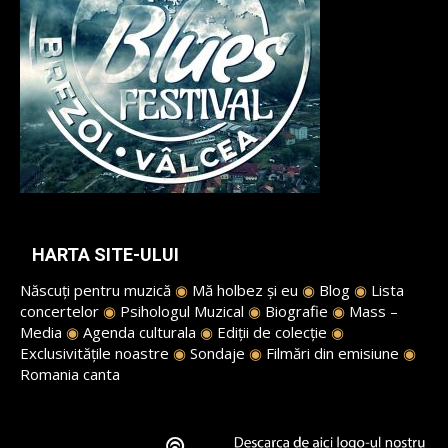
HARTA SITE-ULUI
Născuți pentru muzică
◉
Mă holbez și eu
◉
Blog
◉
Lista
concertelor
◉
Psihologul Muzical
◉
Biografie
◉
Mass –
Media
◉
Agenda culturala
◉
Ediții de colecție
◉
Exclusivitățile noastre
◉
Sondaje
◉
Filmări din emisiune
◉
Romania canta