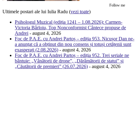
Follow me
Ultimele postari ale lui Iulia Radu
(
vezi toate
)
Psihologul Muzical (ediția 1241 – 1.08.2026): Carmen-
Victoria Bârloiu, Top Nonconformist Cântece propuse de
Andrei
- august 4, 2026
Foc de P.A.E. cu Andrei Partoș – ediția 953. Nicușor Dan ne-
a anunțat că a obținut din nou consens și totuși cetățenii sunt
exasperați (2.08.2026)
- august 4, 2026
Foc de P.A.E. cu Andrei Partoș – ediția 952. Trei seriale ne
bântuie: „Vânătorii de drone”, „Dărâmătorii de statui” și
„Căutătorii de premieri” (26.07.2026)
- august 4, 2026