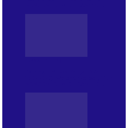
NONCONFORMIST CÂNTECE…
JURNAL DE EDIȚII
Psihologul Muzical (ediția 1239 –
18.07.2026): Walter Ghicolescu, TOP
NONCONFORMIST CÂNTECE…