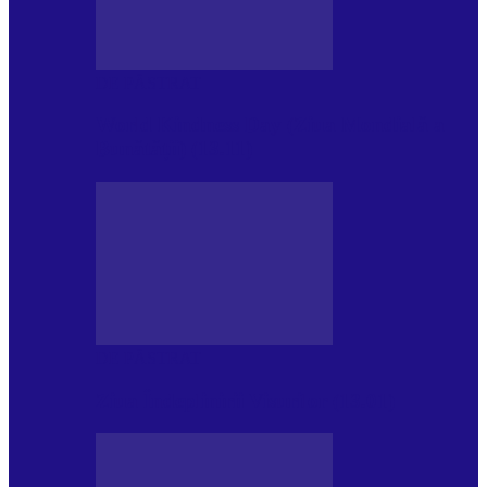
DE PĂSTRAT
World Kindness Day (Ziua Mondială a
Bunătății) (13.11)
DE PĂSTRAT
Ziua Îndeplinirii Visurilor (13.01)