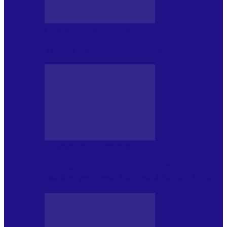
CRONICI DE CONCERT
Tania Turtureanu la Sala Palatului
CRONICI DE CONCERT
Între „Infinite Dreams” și Eddie: Iron
Maiden pe Arena Națională (28.05.2026)