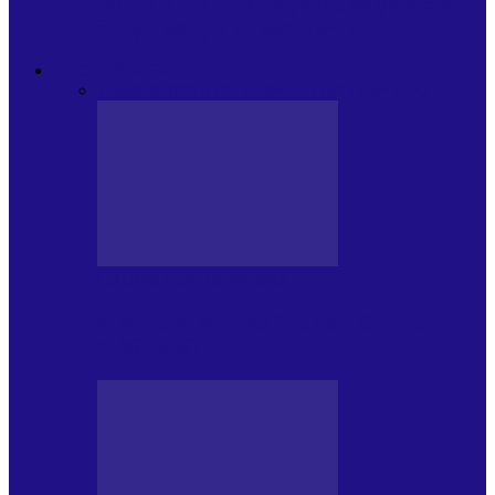
Modulul FNT Educațional, ediția a 5-a.
Spațiu esențial de expunere a…
EXCLUSIVITATI
Toate
CRONICI DE CONCERT
INTERVIURI
CRONICI DE CONCERT
Alexandru Andries în clubul Quantic
(2.06.2026)