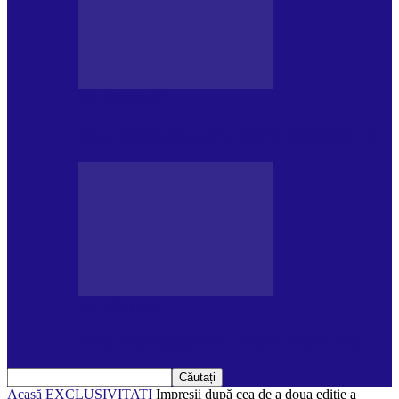
DE PĂSTRAT
Ziua internațională a Mării Negre (31.10)
DE PĂSTRAT
Ziua Internațională a Tigrului (29.07)
Acasă
EXCLUSIVITATI
Impresii după cea de a doua ediţie a