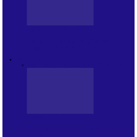
CRONICI DE CONCERT
Festivalul Internațional „George
Grigoriu” la Brăila (22 – 24.05.2026)
FOC DE P.A.E.
Toate
JURNALE DE P.A.E.
INVITATI LA VLOG
JURNALE DE P.A.E.
Foc de P.A.E. cu Andrei Partoș – ediția
953. Nicușor Dan…