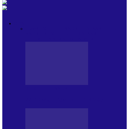
OPINII
Toate
BLOGUL LUI ANDREI
HOLBARILE LUI
ANDREI
BLOGUL IULIEI
HOLBARILE
IULIEI
COLABORATORII NOȘTRI
BLOGUL LUI ANDREI
77 DE MULȚUMIRI – DIN 2.08.