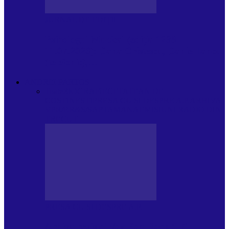
JURNAL DE EDIȚII
Psihologul Muzical (ediția 1238 –
11.07.2026): Dana Cristescu, Daniel Iancu
(telefonic),…
ANDREI PARTOS
Toate
BIOGRAFIE
CETATEAN DE
COSTINESTI
PRESA CU SI DESPRE A.P.
ARHIVA
VPR/P.R&S/SAPTAMANA
EMISIUNI RADIO DIN
TRECUT
PRESA CU SI DESPRE A.P.
Arhiva revistei Vox Pop Rock (17)