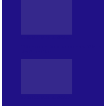
MASS MEDIA NEMUZICALA
170 de ani de România modernă. What’s
Next? la ediția a…
MASS MEDIA NEMUZICALA