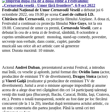
Festivalul Național de Umor
Cernavodă Veselă
a debutat joi 6
octombrie 2022, ora 19.00 pe scena
Casei de cultură I.D.
Chirăscu din Cernavodă
, cu proiecția filmului Airplane. A doua zi,
Festivalul a continuat cu proiecția filmului
Nice Guys
, tot la ora
19.00. Concursul de umor cu premii,
Cernavoda Veselă
, care a
debutat în cea de a treia zi de festival, sâmbătă, 8 octombrie a
cuprins următoarele genuri: monolog, stand-up comedy, povestire,
secvențe non-verbale, dans comic, cuplet, parodie
muzicală sau orice alt act artistic care să genereze
umor. Durata maximă: 10 minute.
Actorul
Andrei Duban
, prezentatorul acestui Festival, a introdus
mai întâi, cu veselie şi aplomb, juriul format din:
Ovidiu Ianu
(actor,
producător de emisiuni TV de divertisment),
Dragoș Stoica
(actor)
şi
Viorel Gaiţă
(realizator şi producător de emisiuni TV de
divertisment). Juriul a avut o misiune aproape imposibilă şi anume
aceea de a alege doar trei câştigători din cei 14 participanţi talentaţi
veniţi din toată ţara (București, Bacău, Caracal, Brăila, Iaşi, Craiova,
etc.). Pentru o totală transparentă, notele au fost date pe loc fiecărui
concurent (de la 1 la 20), imediat după terminarea actului artistic, cu
un mic comentariu din partea juraților. Până la urmă cei trei