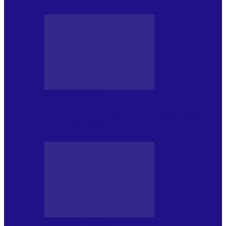
JURNALE DE P.A.E.
Foc de P.A.E. cu Andrei Partoș – ediția
952. Trei seriale…
JURNALE DE P.A.E.