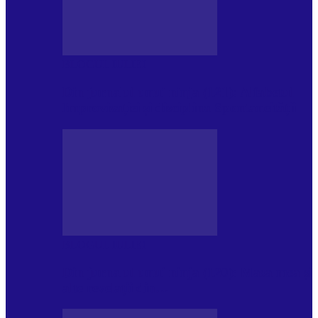
BLOGUL IULIEI
Din jurnalul unui ninja (121): Alfabetul
Improvizației și disciplina Spontaneității
BLOGUL IULIEI
Din jurnalul unui ninja (120): Masa mea și
alte revelații din…