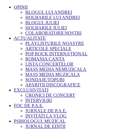
OPINII
BLOGUL LUI ANDREI
HOLBARILE LUI ANDREI
BLOGUL IULIEI
HOLBARILE IULIEI
COLABORATORII NOȘTRI
ACTUALITATE
PLAYLISTURILE NOASTRE
ARTICOLE SPECIALE
POP ROCK INTERNAȚIONAL
ROMANIA CANTA
LISTA CONCERTELOR
MASS MEDIA NEMUZICALA
MASS MEDIA MUZICALA
SONDAJE/TOPURI
APARIȚII DISCOGRAFICE
EXCLUSIVITATI
CRONICI DE CONCERT
INTERVIURI
FOC DE P.A.E.
JURNALE DE P.A.E.
INVITATI LA VLOG
PSIHOLOGUL MUZICAL
JURNAL DE EDIȚII