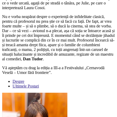
ce o vede urcată, agață de pe stradă o tânăra, pe Julie, pe care o
interpretează Laura Cosoi.
Nu e vorba neapărat despre o experiență de infidelitate clasică,
pentru că profesorul nu prea știe ce să facă cu față. De fapt, ar vrea
foarte multe – și să o plimbe, să o ducă la cinema, să stea de vorba.
Dar – ce să vezi – avionul n-a plecat, așa că soția se întoarce acasă și
îi prinde pe cei doi împreună. E momentul când se dezlănțuie jihadul
și lucrurile se complică din ce în ce mai mult. Profesorul încearcă să-
și treacă amanta drept fiica, apare și o familie de columbieni
traficanți, o mama, 2 polițiști, cu toții angrenați într-un carusel de
situații halucinante și incredibil de amuzante, regizate de un maestru
al comediei,
Dan Tudor
.
Vă aşteptăm cu drag la ediția a III-a a Festivalului „Cernavodă
Veselă – Umor fără frontiere”.
Despre
Ultimele Postari