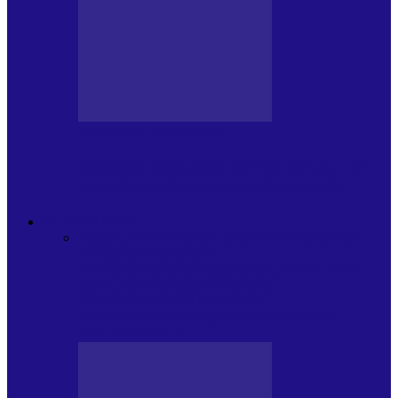
BLOGUL LUI ANDREI
JURNAL HOLBAT DIN 22 IULIE – N.
DAN SĂ DESEMNEZE PREMIER!…
ACTUALITATE
Toate
PLAYLISTURILE NOASTRE
ARTICOLE
SPECIALE
POP ROCK
INTERNAȚIONAL
ROMANIA CANTA
LISTA
CONCERTELOR
MASS MEDIA
NEMUZICALA
MASS MEDIA
MUZICALA
SONDAJE/TOPURI
APARIȚII
DISCOGRAFICE