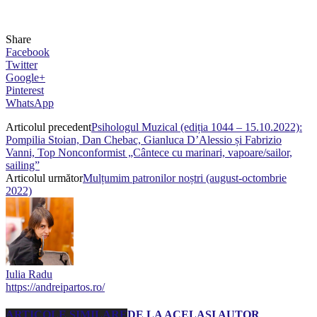
Share
Facebook
Twitter
Google+
Pinterest
WhatsApp
Articolul precedent
Psihologul Muzical (ediția 1044 – 15.10.2022):
Pompilia Stoian, Dan Chebac, Gianluca D’Alessio și Fabrizio
Vanni, Top Nonconformist „Cântece cu marinari, vapoare/sailor,
sailing”
Articolul următor
Mulțumim patronilor noștri (august-octombrie
2022)
Iulia Radu
https://andreipartos.ro/
ARTICOLE SIMILARE
DE LA ACELAȘI AUTOR