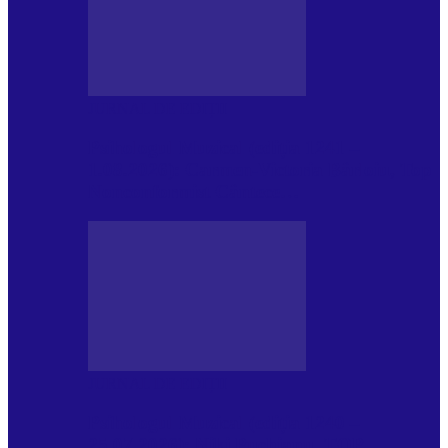
JURNAL DE EDIȚII
Psihologul Muzical (ediția 1241 –
1.08.2026): Carmen-Victoria Bârloiu, Top
Nonconformist Cântece…
JURNAL DE EDIȚII
Psihologul Muzical (ediția 1240 –
25.07.2026): Niki Puchianu, TOP