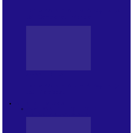
Foc de P.A.E. cu Andrei Partoș – ediția
951. Campionatul Mondial…
JURNALE DE P.A.E.
Foc de P.A.E. cu Andrei Partoș – ediția
950. V-a afectat…
PSIHOLOGUL MUZICAL
Toate
JURNAL DE EDIȚII
EDITII DE
COLECTIE
ARHIVA EMISIUNII