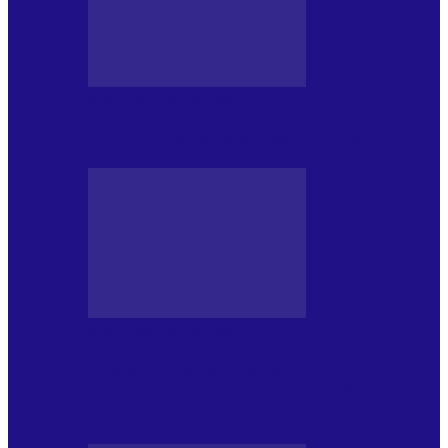
MASS MEDIA NEMUZICALA
Sfârșitul democrației așa cum o știm
MASS MEDIA NEMUZICALA
„Delta Sălbatică”, cel mai amplu
documentar dedicat Deltei Dunării,
proiectat în…