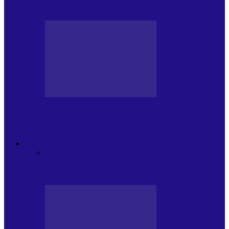
Arhiva revistei Vox Pop Rock (15)
PRESA CU SI DESPRE A.P.
Arhiva revistei Vox Pop Rock (14)
ARHIVA
Toate
ARTIȘTII PROPUN
AGENDA
CULTURALA
CALENDAR VOX POP ROCK
DE
PĂSTRAT
DARA ZICE…
RECOMANDARILE
MELE