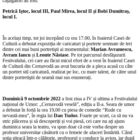
câştigatori au fost:
Petrică Iştoc, locul III, Paul Mirea, locul II şi Bobi Dumitraș,
locul I.
În același timp, tot joi incepând cu ora 17.00, în foaierul Casei de
Cultură a debutat expoziția de caricaturi și portrete semnate de trei
dintre cei mai buni portretişti ai momentului:
Marian Avramescu,
Avram Iancu
și
Leonte Năstase
. Pe tot parcursul desfăşurarii
Festivalului, cei care au făcut micul efort de a veni în foaierul Casei
de Cultură din Cernavodă au avut bucuria de a pleca acasă cu câte
un portret stil caricatură, realizat pe loc, cu mare talent, de către unul
dintre portretiştii de seamă mai sus enumerați.
Duminică 9 octombrie 2022
a fost ziua a IV și ultima a Festivalului
național de Umor: „Cernavodă veselă”, ediția a II-a. Seara de umor
a debutat în forță la ora 19,00 cu piesa de comedie “Rude cu
nevastă-mea”, în regia lui
Dan Tudor.
Foarte pe scurt, ca să nu va
stric plăcerea și să descoperiți și voi piesă, cei care nu ați ajuns
duminica seara la teatru, va spun doar că este vorba despre un
profesor universitar căsătorit cu o femeie de afaceri înstărită. Când
soția pleacă într-o călătorie, profesorul o conduce la avion, iar după