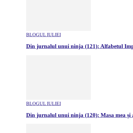
BLOGUL IULIEI
Din jurnalul unui ninja (121): Alfabetul Impr
BLOGUL IULIEI
Din jurnalul unui ninja (120): Masa mea și a