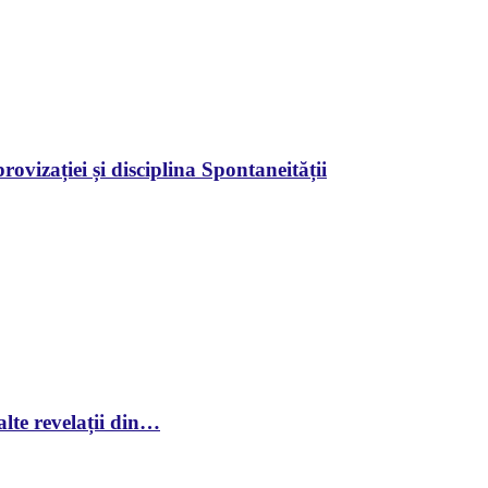
ovizației și disciplina Spontaneității
lte revelații din…