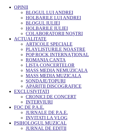
OPINII
BLOGUL LUI ANDREI
HOLBARILE LUI ANDREI
BLOGUL IULIEI
HOLBARILE IULIEI
COLABORATORII NOȘTRI
ACTUALITATE
ARTICOLE SPECIALE
PLAYLISTURILE NOASTRE
POP ROCK INTERNAȚIONAL
ROMANIA CANTA
LISTA CONCERTELOR
MASS MEDIA NEMUZICALA
MASS MEDIA MUZICALA
SONDAJE/TOPURI
APARIȚII DISCOGRAFICE
EXCLUSIVITATI
CRONICI DE CONCERT
INTERVIURI
FOC DE P.A.E.
JURNALE DE P.A.E.
INVITATI LA VLOG
PSIHOLOGUL MUZICAL
JURNAL DE EDIȚII