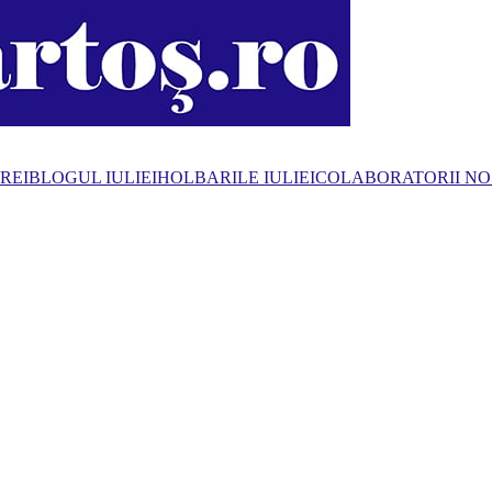
REI
BLOGUL IULIEI
HOLBARILE IULIEI
COLABORATORII NO