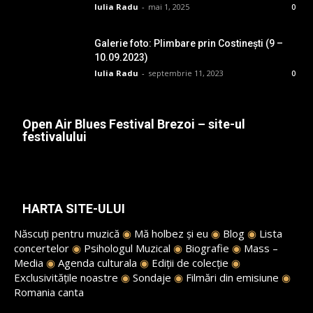
Iulia Radu
-
mai 1, 2025
0
Galerie foto: Plimbare prin Costinești (9 –
10.09.2023)
Iulia Radu
-
septembrie 11, 2023
0
Open Air Blues Festival Brezoi – site-ul
festivalului
HARTA SITE-ULUI
Născuți pentru muzică
◉
Mă holbez și eu
◉
Blog
◉
Lista
concertelor
◉
Psihologul Muzical
◉
Biografie
◉
Mass –
Media
◉
Agenda culturala
◉
Ediții de colecție
◉
Exclusivitățile noastre
◉
Sondaje
◉
Filmări din emisiune
◉
Romania canta