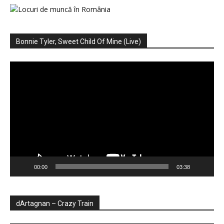
Bonnie Tyler, Sweet Child Of Mine (Live)
Player
video
00:00
03:38
dArtagnan – Crazy Train