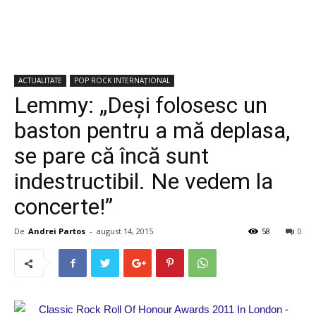
ACTUALITATE
POP ROCK INTERNAȚIONAL
Lemmy: „Deși folosesc un
baston pentru a mă deplasa,
se pare că încă sunt
indestructibil. Ne vedem la
concerte!”
De
Andrei Partos
-
august 14, 2015
58
0