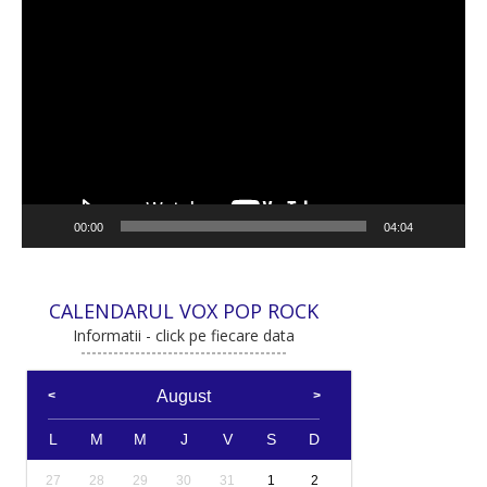
Player
video
00:00
04:04
CALENDARUL VOX POP ROCK
Informatii - click pe fiecare data
August
L
M
M
J
V
S
D
27
28
29
30
31
1
2