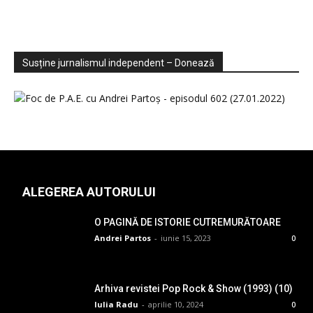
Sondaje
Video
Susține jurnalismul independent – Donează
ALEGEREA AUTORULUI
O PAGINĂ DE ISTORIE CUTREMURĂTOARE
Andrei Partos
-
iunie 15, 2023
0
Arhiva revistei Pop Rock & Show (1993) (10)
Iulia Radu
-
aprilie 10, 2024
0