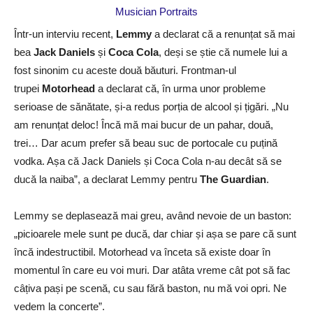
Într-un interviu recent,
Lemmy
a declarat că a renunțat să mai
bea
Jack Daniels
și
Coca Cola
, deși se știe că numele lui a
fost sinonim cu aceste două băuturi. Frontman-ul
trupei
Motorhead
a declarat că, în urma unor probleme
serioase de sănătate, și-a redus porția de alcool și țigări. „Nu
am renunțat deloc! Încă mă mai bucur de un pahar, două,
trei… Dar acum prefer să beau suc de portocale cu puțină
vodka. Așa că Jack Daniels și Coca Cola n-au decât să se
ducă la naiba”, a declarat Lemmy pentru
The Guardian
.
Lemmy se deplasează mai greu, având nevoie de un baston:
„picioarele mele sunt pe ducă, dar chiar și așa se pare că sunt
încă indestructibil. Motorhead va înceta să existe doar în
momentul în care eu voi muri. Dar atâta vreme cât pot să fac
câțiva pași pe scenă, cu sau fără baston, nu mă voi opri. Ne
vedem la concerte”.