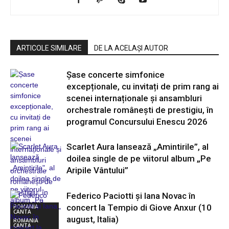
ARTICOLE SIMILARE
DE LA ACELAȘI AUTOR
Șase concerte simfonice
excepționale, cu invitați de prim rang ai
scenei internaționale și ansambluri
orchestrale românești de prestigiu, în
programul Concursului Enescu 2026
Scarlet Aura lansează „Amintirile”, al
doilea single de pe viitorul album „Pe
Aripile Vântului”
Federico Paciotti și Iana Novac în
concert la Tempio di Giove Anxur (10
ROMANIA
CANTA
august, Italia)
ROMANIA
CANTA