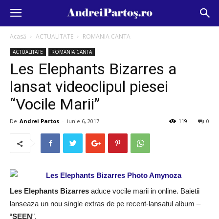
Acasă
ACTUALITATE
ROMANIA CANTA
ACTUALITATE
ROMANIA CANTA
Les Elephants Bizarres a
lansat videoclipul piesei
“Vocile Marii”
De
Andrei Partos
-
iunie 6, 2017
119
0
Les Elephants Bizarres
aduce vocile marii in online. Baietii
lanseaza un nou single extras de pe recent-lansatul album –
“
SEEN
”.