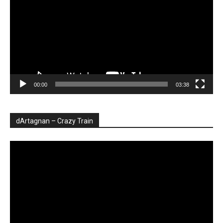
00:00
03:38
dArtagnan – Crazy Train
Player
video