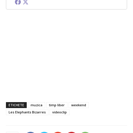
ETICHETE
muzica
timp liber
weekend
Les Elephants Bizarres
videoclip