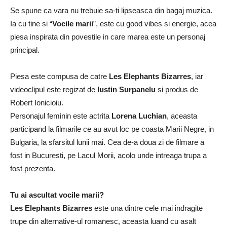
Se spune ca vara nu trebuie sa-ti lipseasca din bagaj muzica.
Ia cu tine si “
Vocile marii
”, este cu good vibes si energie, acea
piesa inspirata din povestile in care marea este un personaj
principal.
Piesa este compusa de catre
Les Elephants Bizarres
, iar
videoclipul este regizat de
Iustin Surpanelu
si produs de
Robert Ionicioiu.
Personajul feminin este actrita
Lorena Luchian
, aceasta
participand la filmarile ce au avut loc pe coasta Marii Negre, in
Bulgaria, la sfarsitul lunii mai. Cea de-a doua zi de filmare a
fost in Bucuresti, pe Lacul Morii, acolo unde intreaga trupa a
fost prezenta.
Tu ai ascultat vocile marii?
Les Elephants Bizarres
este una dintre cele mai indragite
trupe din alternative-ul romanesc, aceasta luand cu asalt