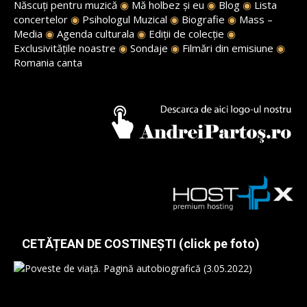
Născuți pentru muzică
◉
Mă holbez și eu
◉
Blog
◉
Lista
concertelor
◉
Psihologul Muzical
◉
Biografie
◉
Mass –
Media
◉
Agenda culturala
◉
Ediții de colecție
◉
Exclusivitățile noastre
◉
Sondaje
◉
Filmări din emisiune
◉
Romania canta
CETĂȚEAN DE COSTINEȘTI (click pe foto)