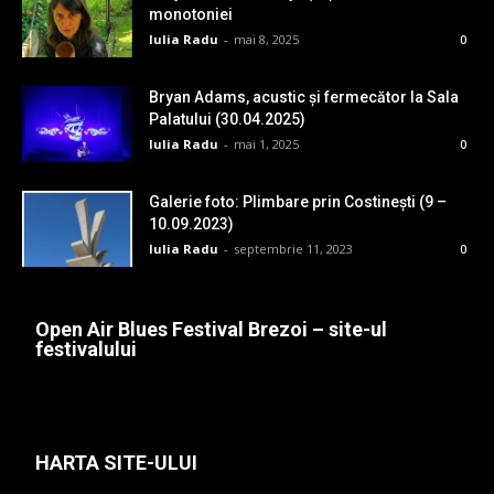
monotoniei
Iulia Radu
-
mai 8, 2025
0
Bryan Adams, acustic și fermecător la Sala
Palatului (30.04.2025)
Iulia Radu
-
mai 1, 2025
0
Galerie foto: Plimbare prin Costinești (9 –
10.09.2023)
Iulia Radu
-
septembrie 11, 2023
0
Open Air Blues Festival Brezoi – site-ul
festivalului
HARTA SITE-ULUI