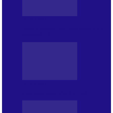
DE PĂSTRAT
World Kindness Day (Ziua Mondială a
Bunătății) (13.11)
DE PĂSTRAT
Ziua Îndeplinirii Visurilor (13.01)