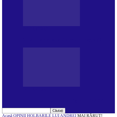
DE PĂSTRAT
Ziua internațională a Mării Negre (31.10)
DE PĂSTRAT
Ziua Internațională a Tigrului (29.07)
Acasă
OPINII
HOLBARILE LUI ANDREI
MAI RĂRUŢ!