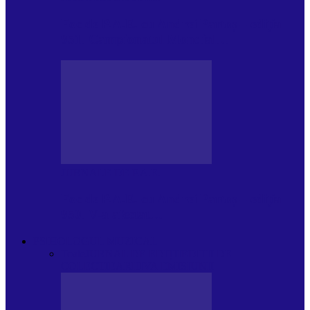
Foc de P.A.E. cu Andrei Partoș – ediția
951. Campionatul Mondial…
JURNALE DE P.A.E.
Foc de P.A.E. cu Andrei Partoș – ediția
950. V-a afectat…
PSIHOLOGUL MUZICAL
Toate
JURNAL DE EDIȚII
EDITII DE
COLECTIE
ARHIVA EMISIUNII