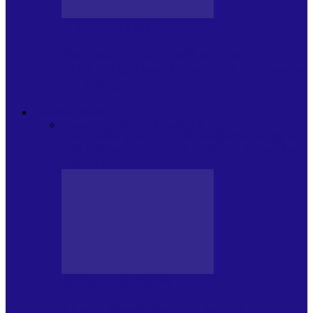
JURNAL DE EDIȚII
Psihologul Muzical (ediția 1238 –
11.07.2026): Dana Cristescu, Daniel Iancu
(telefonic),…
ANDREI PARTOS
Toate
BIOGRAFIE
CETATEAN DE
COSTINESTI
PRESA CU SI DESPRE A.P.
ARHIVA
VPR/P.R&S/SAPTAMANA
EMISIUNI RADIO DIN
TRECUT
PRESA CU SI DESPRE A.P.
Arhiva revistei Vox Pop Rock (17)