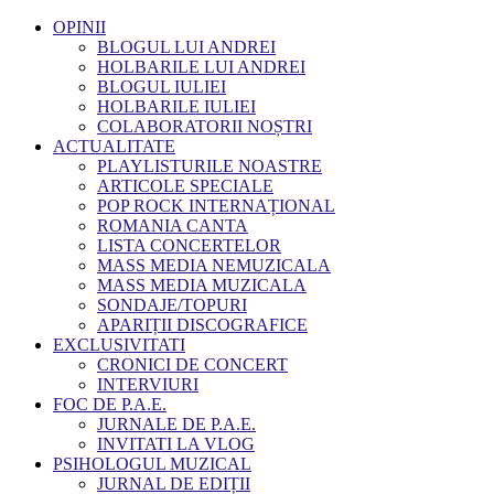
OPINII
BLOGUL LUI ANDREI
HOLBARILE LUI ANDREI
BLOGUL IULIEI
HOLBARILE IULIEI
COLABORATORII NOȘTRI
ACTUALITATE
PLAYLISTURILE NOASTRE
ARTICOLE SPECIALE
POP ROCK INTERNAȚIONAL
ROMANIA CANTA
LISTA CONCERTELOR
MASS MEDIA NEMUZICALA
MASS MEDIA MUZICALA
SONDAJE/TOPURI
APARIȚII DISCOGRAFICE
EXCLUSIVITATI
CRONICI DE CONCERT
INTERVIURI
FOC DE P.A.E.
JURNALE DE P.A.E.
INVITATI LA VLOG
PSIHOLOGUL MUZICAL
JURNAL DE EDIȚII