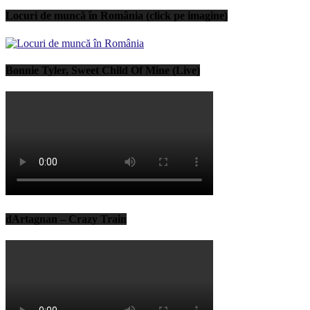
Locuri de muncă în România (click pe imagine)
Bonnie Tyler, Sweet Child Of Mine (Live)
dArtagnan – Crazy Train