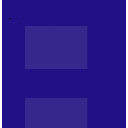
Modulul FNT Educațional, ediția a 5-a.
Spațiu esențial de expunere a…
EXCLUSIVITATI
Toate
CRONICI DE CONCERT
INTERVIURI
CRONICI DE CONCERT
Alexandru Andries în clubul Quantic
(2.06.2026)