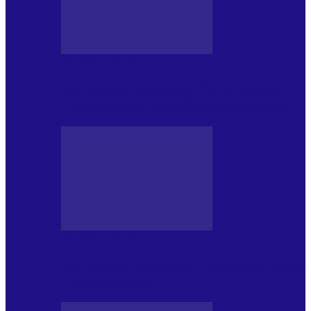
BLOGUL IULIEI
Din jurnalul unui ninja (121): Alfabetul
Improvizației și disciplina Spontaneității
BLOGUL IULIEI
Din jurnalul unui ninja (120): Masa mea și
alte revelații din…