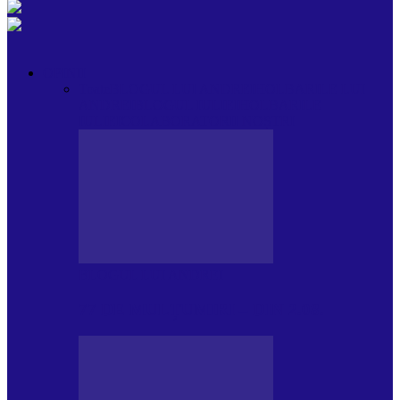
OPINII
Toate
BLOGUL LUI ANDREI
HOLBARILE LUI
ANDREI
BLOGUL IULIEI
HOLBARILE
IULIEI
COLABORATORII NOȘTRI
BLOGUL LUI ANDREI
77 DE MULȚUMIRI – DIN 2.08.