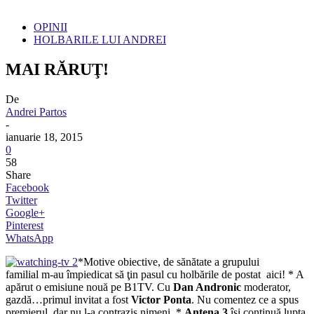
OPINII
HOLBARILE LUI ANDREI
MAI RĂRUŢ!
De
Andrei Partos
-
ianuarie 18, 2015
0
58
Share
Facebook
Twitter
Google+
Pinterest
WhatsApp
*Motive obiective, de sănătate a grupului
familial m-au împiedicat să ţin pasul cu holbările de postat aici! * A
apărut o emisiune nouă pe B1TV. Cu
Dan Andronic
moderator,
gazdă…primul invitat a fost
Victor Ponta
. Nu comentez ce a spus
premierul, dar nu l-a contrazis nimeni. *
Antena 3
îşi continuă lupta