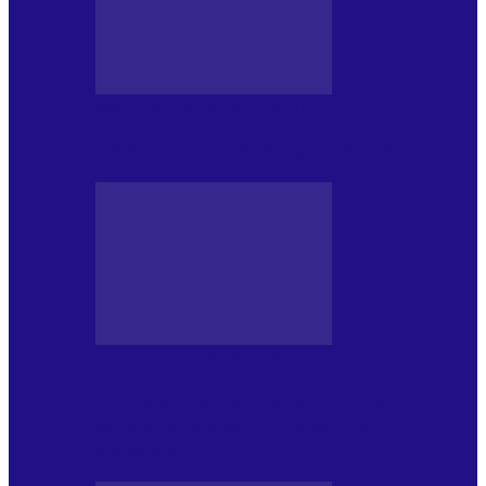
MASS MEDIA NEMUZICALA
Sfârșitul democrației așa cum o știm
MASS MEDIA NEMUZICALA
„Delta Sălbatică”, cel mai amplu
documentar dedicat Deltei Dunării,
proiectat în…