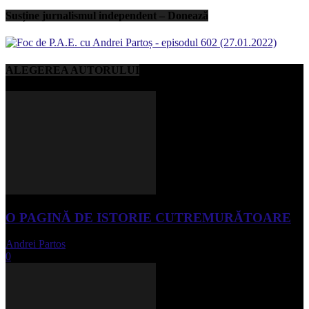
Susține jurnalismul independent – Donează
ALEGEREA AUTORULUI
O PAGINĂ DE ISTORIE CUTREMURĂTOARE
Andrei Partos
-
iunie 15, 2023
0