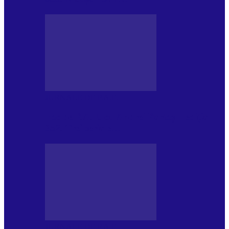
JURNALE DE P.A.E.
Foc de P.A.E. cu Andrei Partoș – ediția
952. Trei seriale…
JURNALE DE P.A.E.