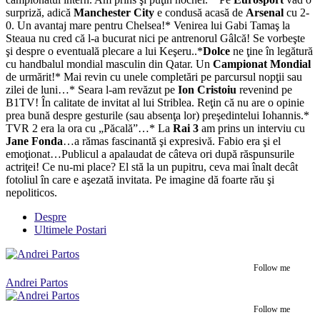
surpriză, adică
Manchester City
e condusă acasă de
Arsenal
cu 2-
0. Un avantaj mare pentru Chelsea!* Venirea lui Gabi Tamaş la
Steaua nu cred că l-a bucurat nici pe antrenorul Gâlcă! Se vorbeşte
şi despre o eventuală plecare a lui Keşeru..*
Dolce
ne ţine în legătură
cu handbalul mondial masculin din Qatar. Un
Campionat Mondial
de urmărit!* Mai revin cu unele completări pe parcursul nopţii sau
zilei de luni…* Seara l-am revăzut pe
Ion Cristoiu
revenind pe
B1TV! În calitate de invitat al lui Striblea. Reţin că nu are o opinie
prea bună despre gesturile (sau absenţa lor) preşedintelui Iohannis.*
TVR 2 era la ora cu „Păcală”…* La
Rai 3
am prins un interviu cu
Jane Fonda
…a rămas fascinantă şi expresivă. Fabio era şi el
emoţionat…Publicul a apalaudat de câteva ori după răspunsurile
actriţei! Ce nu-mi place? El stă la un pupitru, ceva mai înalt decât
fotoliul în care e aşezată invitata. Pe imagine dă foarte rău şi
nepoliticos.
Despre
Ultimele Postari
Follow me
Andrei Partos
Follow me