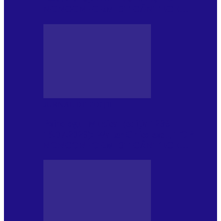
NONCONFORMIST CÂNTECE…
JURNAL DE EDIȚII
Psihologul Muzical (ediția 1239 –
18.07.2026): Walter Ghicolescu, TOP
NONCONFORMIST CÂNTECE…