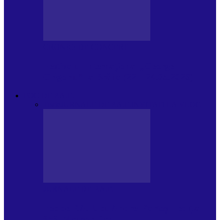
CRONICI DE CONCERT
Festivalul Internațional „George
Grigoriu” la Brăila (22 – 24.05.2026)
FOC DE P.A.E.
Toate
JURNALE DE P.A.E.
INVITATI LA VLOG
JURNALE DE P.A.E.
Foc de P.A.E. cu Andrei Partoș – ediția
953. Nicușor Dan…