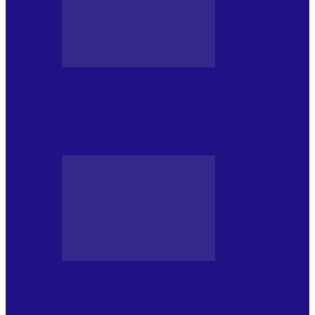
JURNAL DE EDIȚII
Psihologul Muzical (ediția 1241 –
1.08.2026): Carmen-Victoria Bârloiu, Top
Nonconformist Cântece…
JURNAL DE EDIȚII
Psihologul Muzical (ediția 1240 –
25.07.2026): Niki Puchianu, TOP