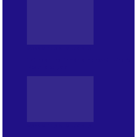
MASS MEDIA NEMUZICALA
170 de ani de România modernă. What’s
Next? la ediția a…
MASS MEDIA NEMUZICALA