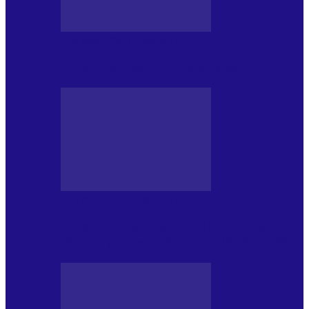
CRONICI DE CONCERT
Tania Turtureanu la Sala Palatului
CRONICI DE CONCERT
Între „Infinite Dreams” și Eddie: Iron
Maiden pe Arena Națională (28.05.2026)