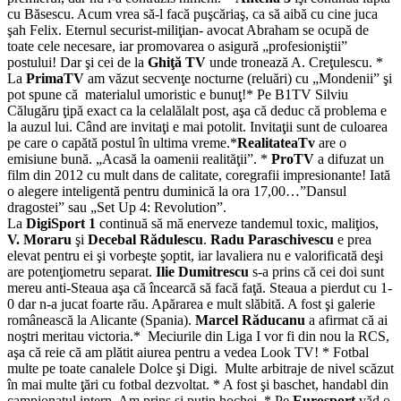
cu Băsescu. Acum vrea să-l facă puşcăriaş, ca să aibă cu cine juca
şah Felix. Eternul securist-miliţian- avocat Abraham se ocupă de
toate cele necesare, iar promovarea o asigură „profesioniştii”
postului! Dar şi cei de la
Ghiţă TV
unde tronează A. Creţulescu. *
La
PrimaTV
am văzut secvenţe nocturne (reluări) cu „Mondenii” şi
pot spune că materialul umoristic e bunuţ!* Pe B1TV Silviu
Călugăru ţipă exact ca la celalălalt post, aşa că deduc că problema e
la auzul lui. Când are invitaţi e mai potolit. Invitaţii sunt de culoarea
pe care o capătă postul în ultima vreme.*
RealitateaTv
are o
emisiune bună. „Acasă la oamenii realităţii”. *
ProTV
a difuzat un
film din 2012 cu mult dans de calitate, coregrafii impresionante! Iată
o alegere inteligentă pentru duminică la ora 17,00…”Dansul
dragostei” sau „Set Up 4: Revolution”.
La
DigiSport 1
continuă să mă enerveze tandemul toxic, maliţios,
V. Moraru
şi
Decebal Rădulescu
.
Radu Paraschivescu
e prea
elevat pentru ei şi vorbeşte şoptit, iar lavaliera nu e valorificată deşi
are potenţiometru separat.
Ilie Dumitrescu
s-a prins că cei doi sunt
mereu anti-Steaua aşa că încearcă să facă faţă. Steaua a pierdut cu 1-
0 dar n-a jucat foarte rău. Apărarea e mult slăbită. A fost şi galerie
românească la Alicante (Spania).
Marcel Răducanu
a afirmat că ai
noştri meritau victoria.* Meciurile din Liga I vor fi din nou la RCS,
aşa că reie că am plătit aiurea pentru a vedea Look TV! * Fotbal
multe pe toate canalele Dolce şi Digi. Multe arbitraje de nivel scăzut
în mai multe ţări cu fotbal dezvoltat. * A fost şi baschet, handabl din
campionatul intern. Am prins şi puţin hochei. * Pe
Eurosport
văd o