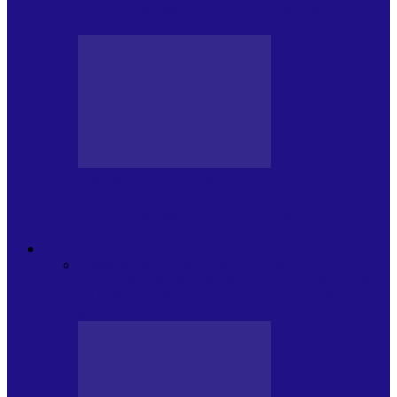
Arhiva revistei Vox Pop Rock (15)
PRESA CU SI DESPRE A.P.
Arhiva revistei Vox Pop Rock (14)
ARHIVA
Toate
ARTIȘTII PROPUN
AGENDA
CULTURALA
CALENDAR VOX POP ROCK
DE
PĂSTRAT
DARA ZICE…
RECOMANDARILE
MELE