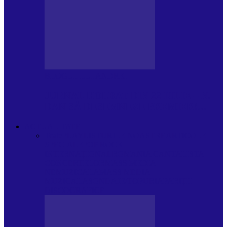
BLOGUL LUI ANDREI
JURNAL HOLBAT DIN 22 IULIE – N.
DAN SĂ DESEMNEZE PREMIER!…
ACTUALITATE
Toate
PLAYLISTURILE NOASTRE
ARTICOLE
SPECIALE
POP ROCK
INTERNAȚIONAL
ROMANIA CANTA
LISTA
CONCERTELOR
MASS MEDIA
NEMUZICALA
MASS MEDIA
MUZICALA
SONDAJE/TOPURI
APARIȚII
DISCOGRAFICE