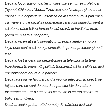
Dacă ai locuit într-un cartier în care unii se numeau: Petrică
Ţiganu’, Chinezu’, Vodca, Tzutzacu sau Neamţu’, şi tu nu i-ai
cunoscut în copilăria ta, însemnă că ai stat mai mult prin casă
cu mami şi nu e cazu’ să pomeneşti că ai fost smardoi, pentru
că atunci când băieţii fumau la altă scară, tu învăţai la mate
(ceea ce nu-i rău, neapărat!)
Dacă ai încercat să fii simpatic în preajma fetelor şi nu ţi-a
ieşit, este pentru că nu eşti simpatic în prezenţa fetelor şi nu-ţi
iese
Dacă ai fost angajat să prezinţi ziare la televizor şi tu te-ai
transformat în vuvuzelă politică, înseamnă că te-a plătit un fost
comunist care acum e în pârnaie.
Dacă faci spume la gură când îi înjuri la televizor, în direct, pe
toţi cei care nu sunt de acord cu punctul tău de vedere,
înseamnă că s-ar putea să iei bătaie de la un motociclist în
trafic sau în direct.
Dacă ai audienţa formată (numai!) din bătrânet fost-anti-