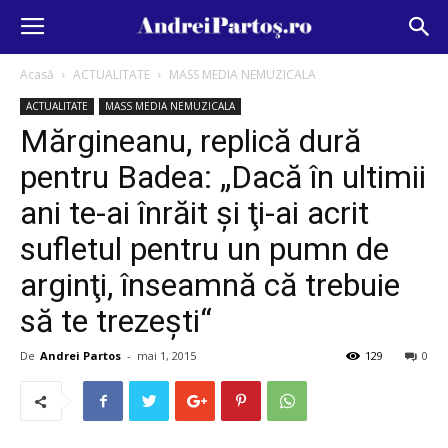
Acasă
ACTUALITATE
MASS MEDIA NEMUZICALA
ACTUALITATE
MASS MEDIA NEMUZICALA
Mărgineanu, replică dură
pentru Badea: „Dacă în ultimii
ani te-ai înrăit şi ţi-ai acrit
sufletul pentru un pumn de
arginţi, înseamnă că trebuie
să te trezeşti“
De
Andrei Partos
-
mai 1, 2015
129
0