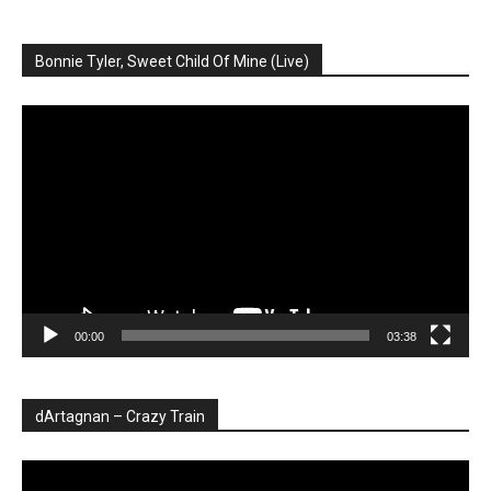
Bonnie Tyler, Sweet Child Of Mine (Live)
Player
video
00:00
03:38
dArtagnan – Crazy Train
Player