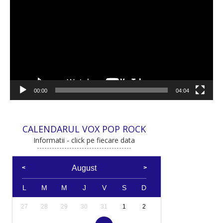
video
00:00
04:04
CALENDARUL VOX POP ROCK
Informatii - click pe fiecare data
August
L
M
M
J
V
S
D
27
28
29
30
31
1
2