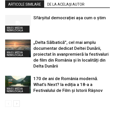
ARTICOLE SIMILARE
DE LA ACELAȘI AUTOR
Sfârșitul democrației așa cum o știm
MASS MEDIA
NEMUZICALA
„Delta Sălbatică”, cel mai amplu
documentar dedicat Deltei Dunării,
MASS MEDIA
proiectat în avanpremieră la festivaluri
NEMUZICALA
de film din România și în localități din
Delta Dunării
170 de ani de România modernă.
What’s Next? la ediția a 18-a a
MASS MEDIA
Festivalului de Film și Istorii Râșnov
NEMUZICALA