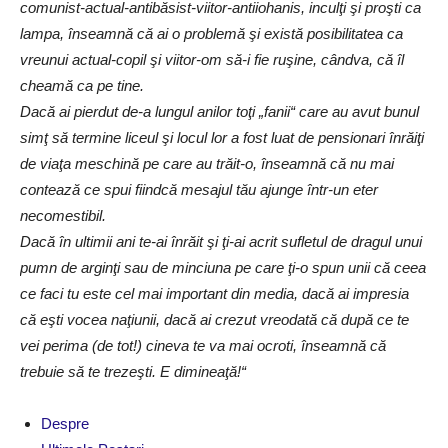
comunist-actual-antibăsist-viitor-antiiohanis, inculţi şi proşti ca
lampa, înseamnă că ai o problemă şi există posibilitatea ca
vreunui actual-copil şi viitor-om să-i fie ruşine, cândva, că îl
cheamă ca pe tine.
Dacă ai pierdut de-a lungul anilor toţi „fanii“ care au avut bunul
simţ să termine liceul şi locul lor a fost luat de pensionari înrăiţi
de viaţa meschină pe care au trăit-o, înseamnă că nu mai
contează ce spui fiindcă mesajul tău ajunge într-un eter
necomestibil.
Dacă în ultimii ani te-ai înrăit şi ţi-ai acrit sufletul de dragul unui
pumn de arginţi sau de minciuna pe care ţi-o spun unii că ceea
ce faci tu este cel mai important din media, dacă ai impresia
că eşti vocea naţiunii, dacă ai crezut vreodată că după ce te
vei perima (de tot!) cineva te va mai ocroti, înseamnă că
trebuie să te trezeşti. E dimineaţă!“
Despre