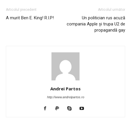
Articolul precedent
Articolul următor
A murit Ben E. King! R.I.P!
Un politician rus acuză
compania Apple şi trupa U2 de
propagandă gay
Andrei Partos
http://www.andreipartos.ro