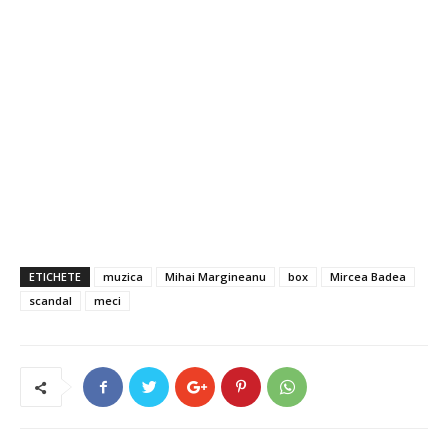
ETICHETE
muzica
Mihai Margineanu
box
Mircea Badea
scandal
meci