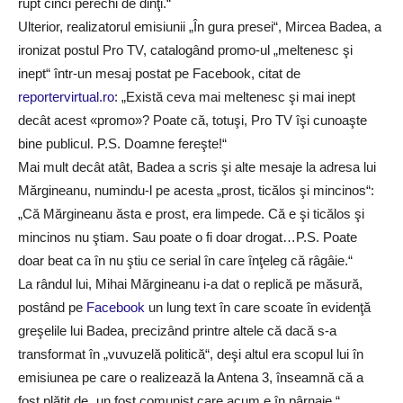
rupt cinci perechi de dinţi.“
Ulterior, realizatorul emisiunii „În gura presei“, Mircea Badea, a
ironizat postul Pro TV, catalogând promo-ul „meltenesc şi
inept“ într-un mesaj postat pe Facebook, citat de
reportervirtual.ro
: „Există ceva mai meltenesc şi mai inept
decât acest «promo»? Poate că, totuşi, Pro TV îşi cunoaşte
bine publicul. P.S. Doamne fereşte!“
Mai mult decât atât, Badea a scris şi alte mesaje la adresa lui
Mărgineanu, numindu-l pe acesta „prost, ticălos şi mincinos“:
„Că Mărgineanu ăsta e prost, era limpede. Că e şi ticălos şi
mincinos nu ştiam. Sau poate o fi doar drogat…P.S. Poate
doar beat ca în nu ştiu ce serial în care înţeleg că râgâie.“
La rândul lui, Mihai Mărgineanu i-a dat o replică pe măsură,
postând pe
Facebook
un lung text în care scoate în evidenţă
greşelile lui Badea, precizând printre altele că dacă s-a
transformat în „vuvuzelă politică“, deşi altul era scopul lui în
emisiunea pe care o realizează la Antena 3, înseamnă că a
fost plătit de „un fost comunist care acum e în pârnaie.“