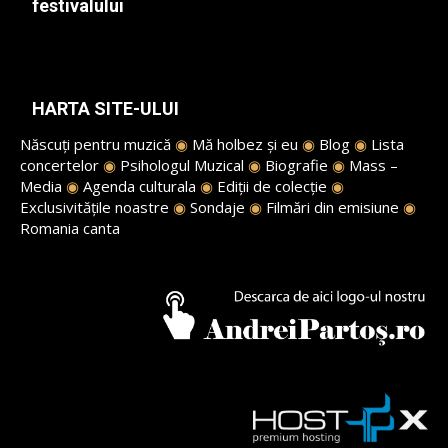
festivalului
HARTA SITE-ULUI
Născuți pentru muzică
◉
Mă holbez și eu
◉
Blog
◉
Lista
concertelor
◉
Psihologul Muzical
◉
Biografie
◉
Mass –
Media
◉
Agenda culturala
◉
Ediții de colecție
◉
Exclusivitățile noastre
◉
Sondaje
◉
Filmări din emisiune
◉
Romania canta