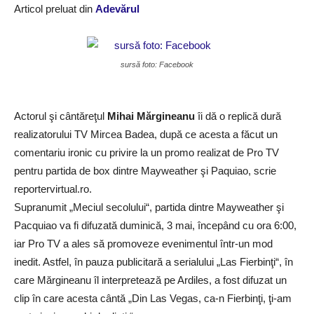
Articol preluat din
Adevărul
sursă foto: Facebook
Actorul şi cântăreţul
Mihai Mărgineanu
îi dă o replică dură
realizatorului TV Mircea Badea, după ce acesta a făcut un
comentariu ironic cu privire la un promo realizat de Pro TV
pentru partida de box dintre Mayweather şi Paquiao, scrie
reportervirtual.ro.
Supranumit „Meciul secolului“, partida dintre Mayweather şi
Pacquiao va fi difuzată duminică, 3 mai, începând cu ora 6:00,
iar Pro TV a ales să promoveze evenimentul într-un mod
inedit. Astfel, în pauza publicitară a serialului „Las Fierbinţi“, în
care Mărgineanu îl interpretează pe Ardiles, a fost difuzat un
clip în care acesta cântă „Din Las Vegas, ca-n Fierbinţi, ţi-am