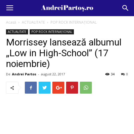
Acasă
ACTUALITATE
POP ROCK INTERNAȚIONAL
ACTUALITATE
POP ROCK INTERNAȚIONAL
Morrissey lansează albumul
„Low in High-School” (17
noiembrie)
De
Andrei Partos
-
august 22, 2017
34
0