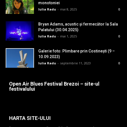
monotoniei
Iulia Radu
-
mai 8, 2025
0
Bryan Adams, acustic și fermecător la Sala
Palatului (30.04.2025)
Iulia Radu
-
mai 1, 2025
0
Galerie foto: Plimbare prin Costinești (9 –
10.09.2023)
Iulia Radu
-
septembrie 11, 2023
0
Open Air Blues Festival Brezoi – site-ul
festivalului
HARTA SITE-ULUI