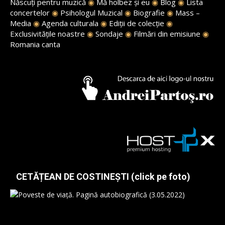
Născuți pentru muzică
◉
Mă holbez și eu
◉
Blog
◉
Lista
concertelor
◉
Psihologul Muzical
◉
Biografie
◉
Mass –
Media
◉
Agenda culturala
◉
Ediții de colecție
◉
Exclusivitățile noastre
◉
Sondaje
◉
Filmări din emisiune
◉
Romania canta
CETĂȚEAN DE COSTINEȘTI (click pe foto)