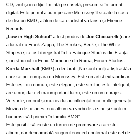
CD, vinil și în ediție limitată pe casetă, precum și în format
digital. Este primul album pe care Morrissey îl scoate la casa
de discuri BMG, alături de care artistul va lansa și Etienne
Records.
„
Low in High-School
” a fost produs de
Joe Chiccarelli
(care
a lucrat cu Frank Zappa, The Strokes, Beck și The White
Stripes) și a fost înregistrat în La Fabrique Studios din Franța
și în studioul lui Ennio Morricone din Roma, Forum Studios.
Korda Marshall
(BMG) a declarat: „Nu sunt mulți artiști astăzi
care se pot compara cu Morrissey. Este un artist extraordinar.
Este ieșit din comun, este elegant, este scriitor, este inteligent,
are umor, dar cel mai important lucru, este un om curajos.
Versurile, umorul și muzica lui au influențat mai multe generații.
Muzica de pe acest nou album va vorbi de la sine și suntem
bucuroși să-l primim în familia BMG”.
Este posibil să existe un turneu de promovare a acestui
album, dar deocamdată singurul concert confirmat este cel de