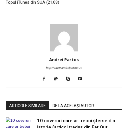
Topul iTunes din SUA (21.08)
Andrei Partos
http://www.andreipartos.ro
ARTICOLE SIMILARE
DE LA ACELAȘI AUTOR
10 coveruri care ar trebui șterse din
istorie (articol tradus din Far Out