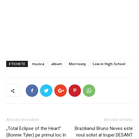
ETICHETE
muzica
album
Morrissey
Low in High-School
Articolul precedent
Articolul următor
„Total Eclipse of the Heart”
Brazilianul Bruno Neves este
(Bonnie Tyler) pe primul loc în
noul solist al trupei DESANT