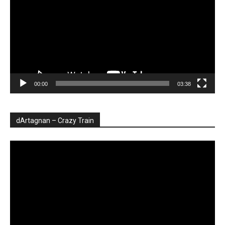
00:00
03:38
dArtagnan – Crazy Train
Player
video