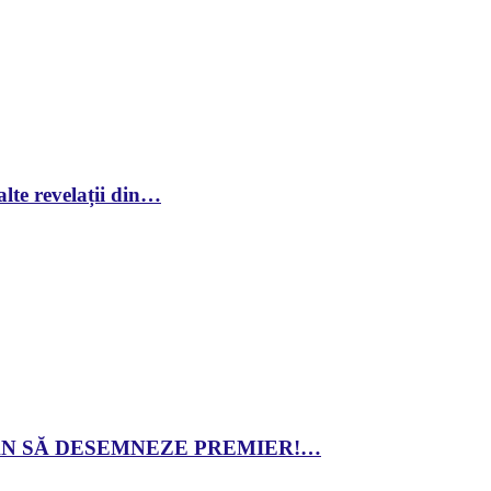
lte revelații din…
 DAN SĂ DESEMNEZE PREMIER!…