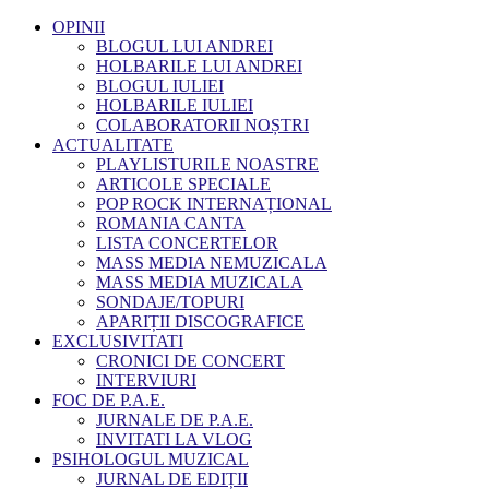
OPINII
BLOGUL LUI ANDREI
HOLBARILE LUI ANDREI
BLOGUL IULIEI
HOLBARILE IULIEI
COLABORATORII NOȘTRI
ACTUALITATE
PLAYLISTURILE NOASTRE
ARTICOLE SPECIALE
POP ROCK INTERNAȚIONAL
ROMANIA CANTA
LISTA CONCERTELOR
MASS MEDIA NEMUZICALA
MASS MEDIA MUZICALA
SONDAJE/TOPURI
APARIȚII DISCOGRAFICE
EXCLUSIVITATI
CRONICI DE CONCERT
INTERVIURI
FOC DE P.A.E.
JURNALE DE P.A.E.
INVITATI LA VLOG
PSIHOLOGUL MUZICAL
JURNAL DE EDIȚII