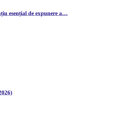
țiu esențial de expunere a…
2026)