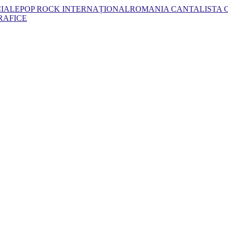
CIALE
POP ROCK INTERNAȚIONAL
ROMANIA CANTA
LISTA
RAFICE