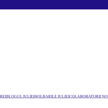
REI
BLOGUL IULIEI
HOLBARILE IULIEI
COLABORATORII NO