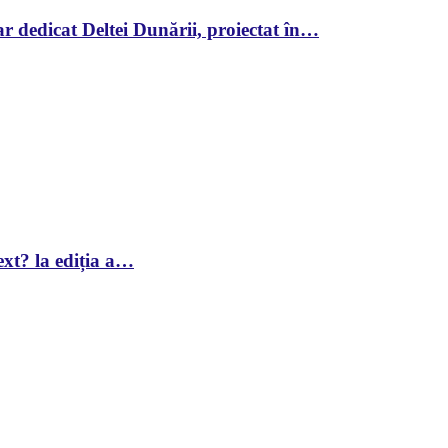
r dedicat Deltei Dunării, proiectat în…
xt? la ediția a…