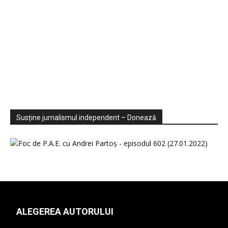
Sondaje
Video
Susține jurnalismul independent – Donează
ALEGEREA AUTORULUI