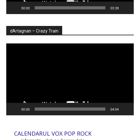
00:00
03:38
dArtagnan – Crazy Train
Player
video
00:00
04:04
CALENDARUL VOX POP ROCK