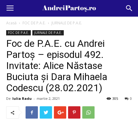
Acasă
FOC DE P.A.E.
JURNALE DE P.A.E.
FOC DE P.A.E.
JURNALE DE P.A.E.
Foc de P.A.E. cu Andrei
Partoș – episodul 492.
Invitate: Alice Năstase
Buciuta și Dara Mihaela
Codescu (28.02.2021)
De
Iulia Radu
-
martie 2, 2021
305
0