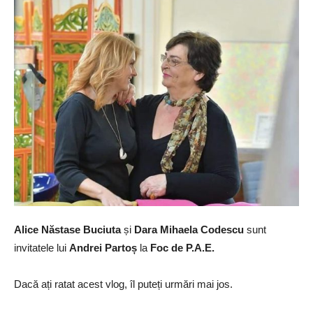
Alice Năstase Buciuta
și
Dara Mihaela Codescu
sunt
invitatele lui
Andrei Partoș
la
Foc de P.A.E.
Dacă ați ratat acest vlog, îl puteți urmări mai jos.