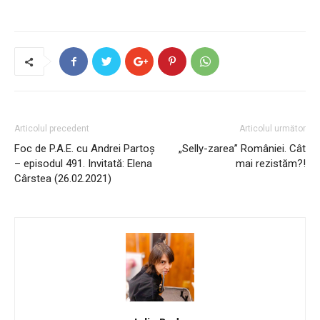
Articolul precedent
Articolul următor
Foc de P.A.E. cu Andrei Partoș
„Selly-zarea” României. Cât
– episodul 491. Invitată: Elena
mai rezistăm?!
Cârstea (26.02.2021)