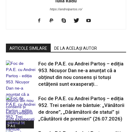
Iulia Radu
https://andreipartos.ro/
ARTICOLE SIMILARE
DE LA ACELAȘI AUTOR
Foc de P.A.E. cu Andrei Partoș – ediția
953. Nicușor Dan ne-a anunțat că a
obținut din nou consens și totuși
cetățenii sunt exasperați...
Foc de P.A.E. cu Andrei Partoș – ediția
952. Trei seriale ne bântuie: „Vânătorii
de drone”, „Dărâmătorii de statui” și
„Căutătorii de premieri” (26.07.2026)
JURNALE DE
P.A.E.