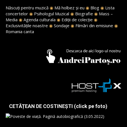
Născuți pentru muzică
◉
Mă holbez și eu
◉
Blog
◉
Lista
concertelor
◉
Psihologul Muzical
◉
Biografie
◉
Mass –
Media
◉
Agenda culturala
◉
Ediții de colecție
◉
Exclusivitățile noastre
◉
Sondaje
◉
Filmări din emisiune
◉
Romania canta
CETĂȚEAN DE COSTINEȘTI (click pe foto)