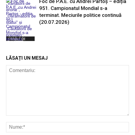
Foc de P.A.E. cu Andrei Partoș – ediția
951. Campionatul Mondial s-a
terminat. Meciurile politice continuă
(20.07.2026)
JURNALE DE
P.A.E.
LĂSAȚI UN MESAJ
JURNALE DE
P.A.E.