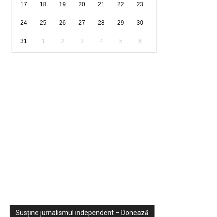
17
18
19
20
21
22
23
24
25
26
27
28
29
30
31
1
2
3
4
5
6
Sondaje
Video
Susține jurnalismul independent – Donează