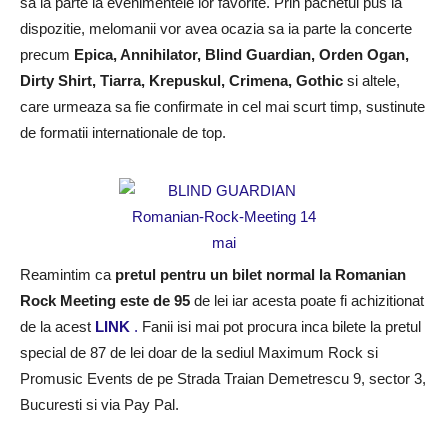
sa ia parte la evenimentele lor favorite. Prin pachetul pus la
dispozitie, melomanii vor avea ocazia sa ia parte la concerte
precum
Epica, Annihilator, Blind Guardian, Orden Ogan,
Dirty Shirt, Tiarra, Krepuskul, Crimena, Gothic
si altele,
care urmeaza sa fie confirmate in cel mai scurt timp, sustinute
de formatii internationale de top.
Reamintim ca
pretul pentru un bilet normal la Romanian
Rock Meeting este de 95
de lei iar acesta poate fi achizitionat
de la acest
LINK
.
Fanii isi mai pot procura inca bilete la pretul
special de 87 de lei doar de la sediul Maximum Rock si
Promusic Events de pe Strada Traian Demetrescu 9, sector 3,
Bucuresti si via Pay Pal.