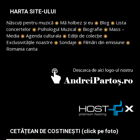
HARTA SITE-ULUI
Născuți pentru muzică
◉
Mă holbez și eu
◉
Blog
◉
Lista
concertelor
◉
Psihologul Muzical
◉
Biografie
◉
Mass –
Media
◉
Agenda culturala
◉
Ediții de colecție
◉
Exclusivitățile noastre
◉
Sondaje
◉
Filmări din emisiune
◉
Romania canta
CETĂȚEAN DE COSTINEȘTI (click pe foto)