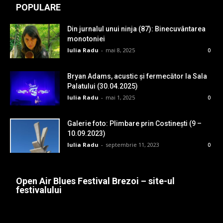
POPULARE
Din jurnalul unui ninja (87): Binecuvântarea
monotoniei
Iulia Radu
-
mai 8, 2025
0
Bryan Adams, acustic și fermecător la Sala
Palatului (30.04.2025)
Iulia Radu
-
mai 1, 2025
0
Galerie foto: Plimbare prin Costinești (9 –
10.09.2023)
Iulia Radu
-
septembrie 11, 2023
0
Open Air Blues Festival Brezoi – site-ul
festivalului