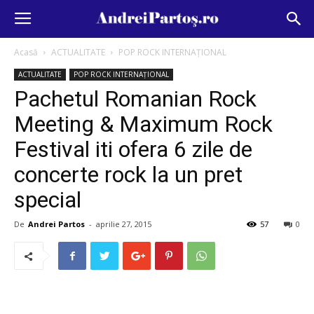
Acasă
ACTUALITATE
POP ROCK INTERNAȚIONAL
ACTUALITATE
POP ROCK INTERNAȚIONAL
Pachetul Romanian Rock
Meeting & Maximum Rock
Festival iti ofera 6 zile de
concerte rock la un pret
special
De
Andrei Partos
-
aprilie 27, 2015
57
0