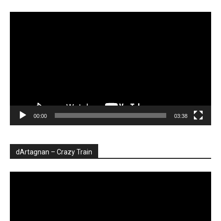
Player
video
00:00
03:38
dArtagnan – Crazy Train
Player
video