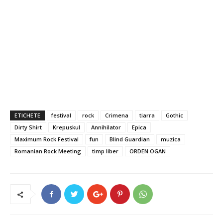
ETICHETE
festival
rock
Crimena
tiarra
Gothic
Dirty Shirt
Krepuskul
Annihilator
Epica
Maximum Rock Festival
fun
Blind Guardian
muzica
Romanian Rock Meeting
timp liber
ORDEN OGAN