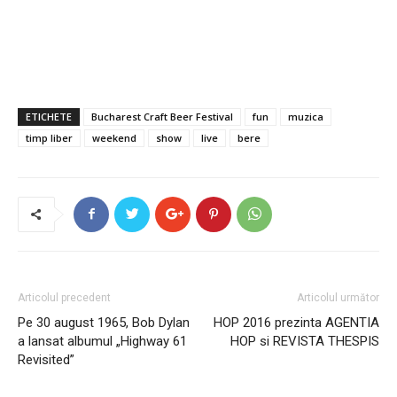
ETICHETE
Bucharest Craft Beer Festival
fun
muzica
timp liber
weekend
show
live
bere
Articolul precedent
Articolul următor
Pe 30 august 1965, Bob Dylan
HOP 2016 prezinta AGENTIA
a lansat albumul „Highway 61
HOP si REVISTA THESPIS
Revisited”