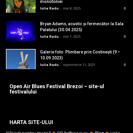
monotoniei
Iulia Radu
-
mai 8, 2025
0
Bryan Adams, acustic și fermecător la Sala
Palatului (30.04.2025)
Iulia Radu
-
mai 1, 2025
0
Galerie foto: Plimbare prin Costinești (9 –
10.09.2023)
Iulia Radu
-
septembrie 11, 2023
0
Open Air Blues Festival Brezoi – site-ul
festivalului
HARTA SITE-ULUI
Născuți pentru muzică
◉
Mă holbez și eu
◉
Blog
◉
Lista