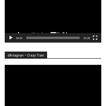
00:00
03:38
dArtagnan – Crazy Train
Player
video