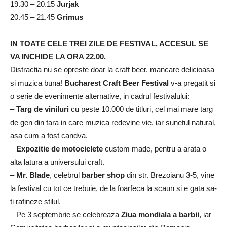
19.30 – 20.15
Jurjak
20.45 – 21.45
Grimus
IN TOATE CELE TREI ZILE DE FESTIVAL, ACCESUL SE
VA INCHIDE LA ORA 22.00.
Distractia nu se opreste doar la craft beer, mancare delicioasa
si muzica buna!
Bucharest Craft Beer Festival
v-a pregatit si
o serie de evenimente alternative, in cadrul festivalului:
–
Targ de viniluri
cu peste 10.000 de titluri, cel mai mare targ
de gen din tara in care muzica redevine vie, iar sunetul natural,
asa cum a fost candva.
–
Expozitie de motociclete
custom made, pentru a arata o
alta latura a universului craft.
–
Mr. Blade
, celebrul
barber shop
din str. Brezoianu 3-5, vine
la festival cu tot ce trebuie, de la foarfeca la scaun si e gata sa-
ti rafineze stilul.
– Pe 3 septembrie se celebreaza
Ziua mondiala a barbii
, iar