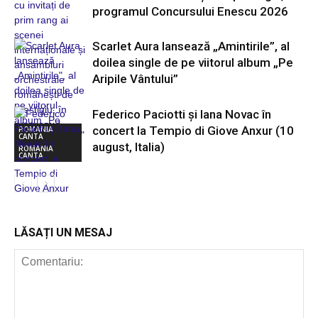
programul Concursului Enescu 2026
Scarlet Aura lansează „Amintirile”, al
doilea single de pe viitorul album „Pe
Aripile Vântului”
Federico Paciotti și Iana Novac în
concert la Tempio di Giove Anxur (10
ROMANIA
CANTA
august, Italia)
ROMANIA
CANTA
ROMANIA
CANTA
LĂSAȚI UN MESAJ