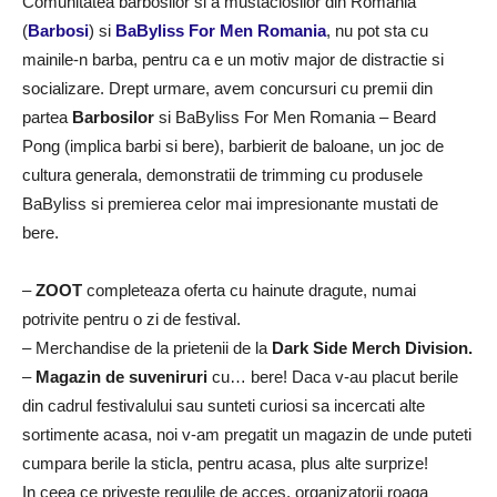
Comunitatea barbosilor si a mustaciosilor din Romania
(
Barbosi
) si
BaByliss For Men Romania
, nu pot sta cu
mainile-n barba, pentru ca e un motiv major de distractie si
socializare. Drept urmare, avem concursuri cu premii din
partea
Barbosilor
si BaByliss For Men Romania – Beard
Pong (implica barbi si bere), barbierit de baloane, un joc de
cultura generala, demonstratii de trimming cu produsele
BaByliss si premierea celor mai impresionante mustati de
bere.
–
ZOOT
completeaza oferta cu hainute dragute, numai
potrivite pentru o zi de festival.
– Merchandise de la prietenii de la
Dark Side Merch Division.
–
Magazin de suveniruri
cu… bere! Daca v-au placut berile
din cadrul festivalului sau sunteti curiosi sa incercati alte
sortimente acasa, noi v-am pregatit un magazin de unde puteti
cumpara berile la sticla, pentru acasa, plus alte surprize!
In ceea ce priveste regulile de acces, organizatorii roaga