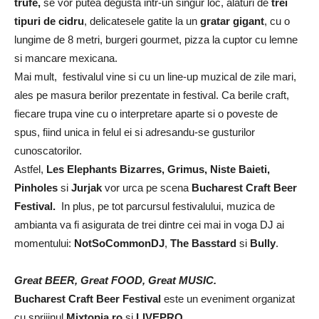
trufe,
se vor putea degusta intr-un singur loc, alaturi de
trei
tipuri de cidru
, delicatesele gatite la un
gratar gigant
, cu o
lungime de 8 metri, burgeri gourmet, pizza la cuptor cu lemne
si mancare mexicana.
Mai mult, festivalul vine si cu un line-up muzical de zile mari,
ales pe masura berilor prezentate in festival. Ca berile craft,
fiecare trupa vine cu o interpretare aparte si o poveste de
spus, fiind unica in felul ei si adresandu-se gusturilor
cunoscatorilor.
Astfel,
Les Elephants Bizarres
, Grimus, Niste Baieti,
Pinholes
si
Jurjak
vor urca pe scena
Bucharest Craft Beer
Festival.
In plus, pe tot parcursul festivalului, muzica de
ambianta va fi asigurata de trei dintre cei mai in voga DJ ai
momentului:
NotSoCommonDJ
,
The Basstard
si
Bully
.
Great BEER, Great FOOD, Great MUSIC.
Bucharest Craft Beer Festival
este un eveniment organizat
cu sprijinul
Mixtopia.ro
si
LIVEPRO.