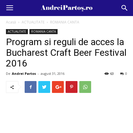
Acasă
ACTUALITATE
ROMANIA CANTA
ACTUALITATE
ROMANIA CANTA
Program si reguli de acces la
Bucharest Craft Beer Festival
2016
De
Andrei Partos
-
august 31, 2016
63
0