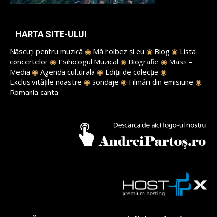
HARTA SITE-ULUI
Născuți pentru muzică
◉
Mă holbez și eu
◉
Blog
◉
Lista
concertelor
◉
Psihologul Muzical
◉
Biografie
◉
Mass –
Media
◉
Agenda culturala
◉
Ediții de colecție
◉
Exclusivitățile noastre
◉
Sondaje
◉
Filmări din emisiune
◉
Romania canta