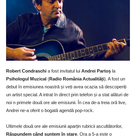
Robert Condraschi
a fost invitatul lui
Andrei Partoș
la
Psihologul Muzical
(
Radio România Actualități
). A fost un
debut în emisiunea noastră și veți avea ocazia să descoperiți
un artist special. A intrat în direct prin telefon și a stat alături de
noi n primele două ore ale emisiunii. În cea de-a treia oră live,
Andrei ne-a oferit o bogată agendă pop-rock.
Ultimele două ore ale emisiunii aparțin rubricii ascultătorilor,
Răspundem când suntem în stare
. Ora a 5-a este o