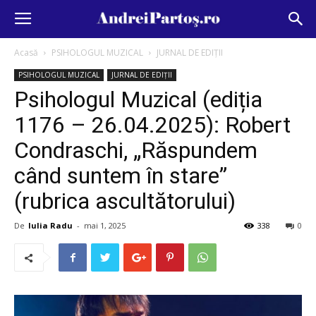
Acasă
PSIHOLOGUL MUZICAL
JURNAL DE EDIȚII
PSIHOLOGUL MUZICAL
JURNAL DE EDIȚII
Psihologul Muzical (ediția
1176 – 26.04.2025): Robert
Condraschi, „Răspundem
când suntem în stare”
(rubrica ascultătorului)
De
Iulia Radu
-
mai 1, 2025
338
0