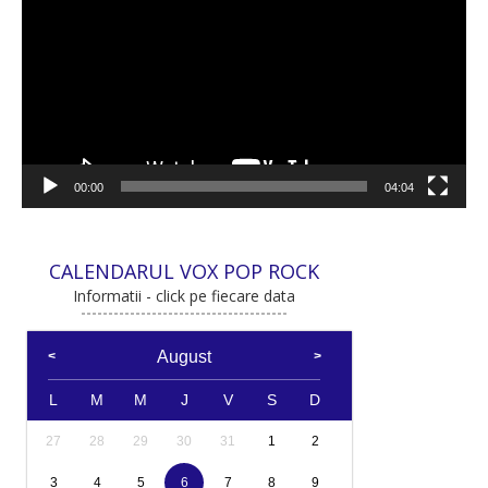
00:00
04:04
CALENDARUL VOX POP ROCK
Informatii - click pe fiecare data
August
L
M
M
J
V
S
D
27
28
29
30
31
1
2
3
4
5
6
7
8
9