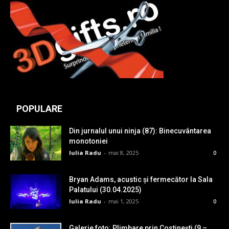
POPULARE
Din jurnalul unui ninja (87): Binecuvântarea
monotoniei
Iulia Radu
-
mai 8, 2025
0
Bryan Adams, acustic și fermecător la Sala
Palatului (30.04.2025)
Iulia Radu
-
mai 1, 2025
0
Galerie foto: Plimbare prin Costinești (9 –