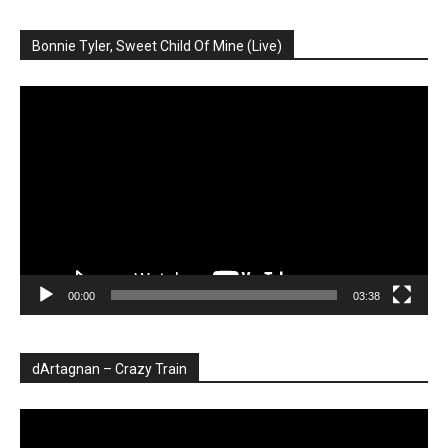
Bonnie Tyler, Sweet Child Of Mine (Live)
Player
video
00:00
03:38
dArtagnan – Crazy Train
Player
video