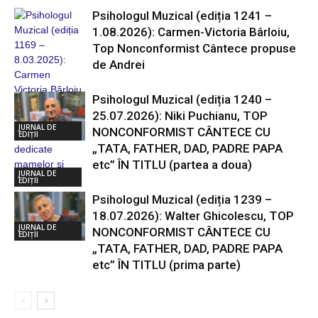
Psihologul Muzical (ediția 1241 –
1.08.2026): Carmen-Victoria Bârloiu,
Top Nonconformist Cântece propuse
de Andrei
Psihologul Muzical (ediția 1240 –
25.07.2026): Niki Puchianu, TOP
JURNAL DE
NONCONFORMIST CÂNTECE CU
EDIȚII
„TATA, FATHER, DAD, PADRE PAPA
etc” ÎN TITLU (partea a doua)
JURNAL DE
EDIȚII
Psihologul Muzical (ediția 1239 –
18.07.2026): Walter Ghicolescu, TOP
JURNAL DE
NONCONFORMIST CÂNTECE CU
EDIȚII
„TATA, FATHER, DAD, PADRE PAPA
etc” ÎN TITLU (prima parte)