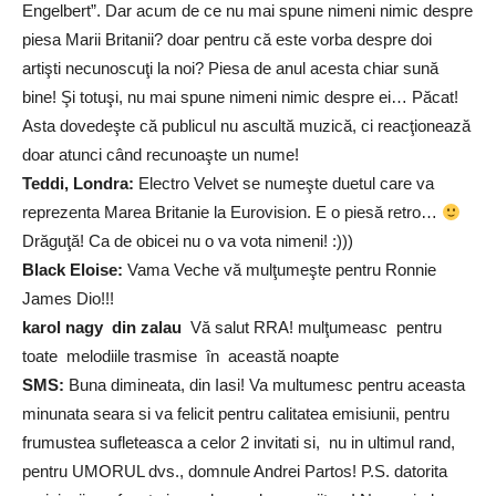
Engelbert”. Dar acum de ce nu mai spune nimeni nimic despre
piesa Marii Britanii? doar pentru că este vorba despre doi
artişti necunoscuţi la noi? Piesa de anul acesta chiar sună
bine! Şi totuşi, nu mai spune nimeni nimic despre ei… Păcat!
Asta dovedeşte că publicul nu ascultă muzică, ci reacţionează
doar atunci când recunoaşte un nume!
Teddi, Londra:
Electro Velvet se numeşte duetul care va
reprezenta Marea Britanie la Eurovision. E o piesă retro…
Drăguţă! Ca de obicei nu o va vota nimeni! :)))
Black Eloise:
Vama Veche vă mulţumeşte pentru Ronnie
James Dio!!!
karol nagy din zalau
Vă salut RRA! mulţumeasc pentru
toate melodiile trasmise în această noapte
SMS:
Buna dimineata, din Iasi! Va multumesc pentru aceasta
minunata seara si va felicit pentru calitatea emisiunii, pentru
frumustea sufleteasca a celor 2 invitati si, nu in ultimul rand,
pentru UMORUL dvs., domnule Andrei Partos! P.S. datorita