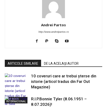
Andrei Partos
http://www.andreipartos.ro
ARTICOLE SIMILARE
DE LA ACELAȘI AUTOR
10 coveruri care ar trebui șterse din
istorie (articol tradus din Far Out
Magazine)
R.I.P.Bonnie Tyler (8.06.1951 –
POP ROCK
INTERNAȚIONAL
8.07.2026)!