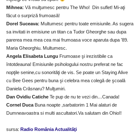
Mihnea:
Vă mulţumesc pentru The Who! Din suflet! Mi-aţi
făcut o surpriză frumoasă!
Dorel Suceava:
Multumesc pentru toate emisiunile. As sugera
sa invitati in emisiune un titan ca Tudor Gheorghe sau dupa
parerea mea mea cea mai frumoasa voce aparuta dupa ’89.
Maria Gheorghiu. Multumesc.
Angela Elisabeta Lungu
Frumoase şi irezistibile ca
întotdeauna! Emisiunile psihologului nostru preferat ne fac
nopţile senine,cu sonorităţi de vis. Se poate un Staying Alive
cu Bee Gees pentru buna şi celebra mea colegă de şcoală
Daniela Crăsnaru? Mulţumiri.
Dan Ovidiu Catiche
Te pup de nu te vezi din…Canada!
Cornel Duca
Buna noapte ,sarbatorim 1 Mai alaturi de
Dumneavoastra si multi ascultatori.Va salutam din Ohio!!
sursa:
Radio România Actualităţi