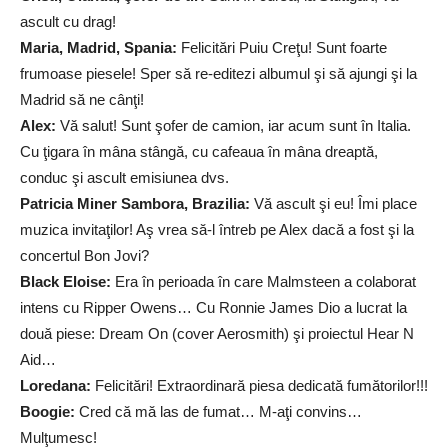
ascult cu drag!
Maria, Madrid, Spania:
Felicitări Puiu Creţu! Sunt foarte
frumoase piesele! Sper să re-editezi albumul şi să ajungi şi la
Madrid să ne cânţi!
Alex:
Vă salut! Sunt şofer de camion, iar acum sunt în Italia.
Cu ţigara în mâna stângă, cu cafeaua în mâna dreaptă,
conduc şi ascult emisiunea dvs.
Patricia Miner Sambora, Brazilia:
Vă ascult şi eu! Îmi place
muzica invitaţilor! Aş vrea să-l întreb pe Alex dacă a fost şi la
concertul Bon Jovi?
Black Eloise:
Era în perioada în care Malmsteen a colaborat
intens cu Ripper Owens… Cu Ronnie James Dio a lucrat la
două piese: Dream On (cover Aerosmith) şi proiectul Hear N
Aid…
Loredana:
Felicitări! Extraordinară piesa dedicată fumătorilor!!!
Boogie:
Cred că mă las de fumat… M-aţi convins…
Mulţumesc!