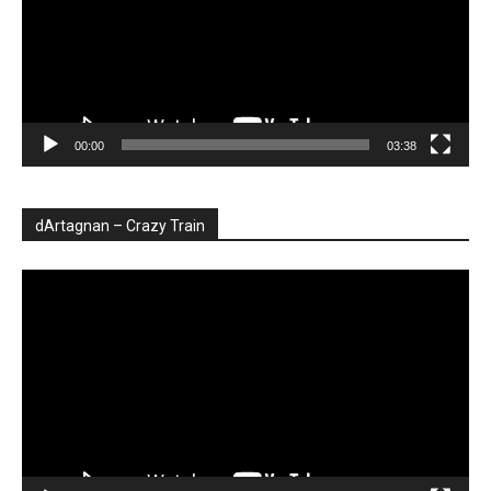
00:00
03:38
dArtagnan – Crazy Train
Player
video