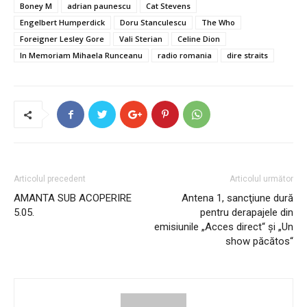
Boney M
adrian paunescu
Cat Stevens
Engelbert Humperdick
Doru Stanculescu
The Who
Foreigner Lesley Gore
Vali Sterian
Celine Dion
In Memoriam Mihaela Runceanu
radio romania
dire straits
Articolul precedent
Articolul următor
AMANTA SUB ACOPERIRE
Antena 1, sancţiune dură
5.05.
pentru derapajele din
emisiunile „Acces direct“ şi „Un
show păcătos“