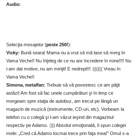
Audio:
Selecţia mesajelor (
peste 250!
):
Vicky:
Bună seara! Mama nu a vrut să mă lase să merg în
Vama Veche!! Nu înţeleg de ce nu are încredere în mine!!!! Nu
i-am dat motive, nu am minţit! E nedrept!!! :(((((( Vreau în
Vama Veche!!
Simona, metalfan:
Trebuie să vă povestesc ce am păţit
astăzi! Am fost să fac unele cumpărături şi în timp ce
mergeam spre staţia de autobuz, am trecut pe lângă un
magazin de muzică (instrumente, CD-uri, etc). Vorbeam la
telefon cu o colegă şi l-am văzut ieşind din magazinul
respectiv pe Adamo. :))) Absolut emoţionată, îi spun colegei
mele: „Cred că Adamo tocmai trece prin faţa mea!” Omul s-a