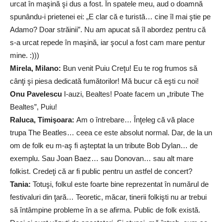
urcat în maşină şi dus a fost. În spatele meu, aud o doamnă
spunându-i prietenei ei: „E clar că e turistă… cine îl mai ştie pe
Adamo? Doar străinii”. Nu am apucat să îl abordez pentru că
s-a urcat repede în maşină, iar şocul a fost cam mare pentur
mine. :)))
Mirela, Milano:
Bun venit Puiu Creţu! Eu te rog frumos să
cânţi şi piesa dedicată fumătorilor! Mă bucur că eşti cu noi!
Onu Pavelescu
I-auzi, Bealtes! Poate facem un „tribute The
Bealtes”, Puiu!
Raluca, Timişoara:
Am o întrebare… Înţeleg că vă place
trupa The Beatles… ceea ce este absolut normal. Dar, de la un
om de folk eu m-aş fi aşteptat la un tribute Bob Dylan… de
exemplu. Sau Joan Baez… sau Donovan… sau alt mare
folkist. Credeţi că ar fi public pentru un astfel de concert?
Tania:
Totuşi, folkul este foarte bine reprezentat în numărul de
festivaluri din ţară… Teoretic, măcar, tinerii folkişti nu ar trebui
să întâmpine probleme în a se afirma. Public de folk există.