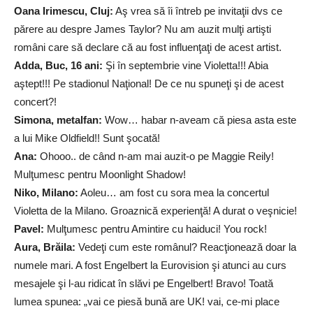
Oana Irimescu, Cluj:
Aş vrea să îi întreb pe invitaţii dvs ce
părere au despre James Taylor? Nu am auzit mulţi artişti
români care să declare că au fost influenţaţi de acest artist.
Adda, Buc, 16 ani:
Şi în septembrie vine Violetta!!! Abia
aştept!!! Pe stadionul Naţional! De ce nu spuneţi şi de acest
concert?!
Simona, metalfan:
Wow… habar n-aveam că piesa asta este
a lui Mike Oldfield!! Sunt şocată!
Ana:
Ohooo.. de când n-am mai auzit-o pe Maggie Reily!
Mulţumesc pentru Moonlight Shadow!
Niko, Milano:
Aoleu… am fost cu sora mea la concertul
Violetta de la Milano. Groaznică experienţă! A durat o veşnicie!
Pavel:
Mulţumesc pentru Amintire cu haiduci! You rock!
Aura, Brăila:
Vedeţi cum este românul? Reacţionează doar la
numele mari. A fost Engelbert la Eurovision şi atunci au curs
mesajele şi l-au ridicat în slăvi pe Engelbert! Bravo! Toată
lumea spunea: „vai ce piesă bună are UK! vai, ce-mi place