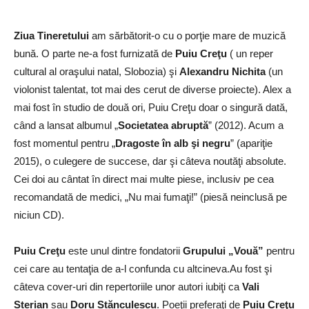
Ziua Tineretului
am sărbătorit-o cu o porţie mare de muzică
bună. O parte ne-a fost furnizată de
Puiu Creţu
( un reper
cultural al oraşului natal, Slobozia) şi
Alexandru Nichita
(un
violonist talentat, tot mai des cerut de diverse proiecte). Alex a
mai fost în studio de două ori, Puiu Creţu doar o singură dată,
când a lansat albumul „
Societatea abruptă
” (2012). Acum a
fost momentul pentru „
Dragoste în alb şi negru
” (apariţie
2015), o culegere de succese, dar şi câteva noutăţi absolute.
Cei doi au cântat în direct mai multe piese, inclusiv pe cea
recomandată de medici, „Nu mai fumaţi!” (piesă neinclusă pe
niciun CD).
Puiu Creţu
este unul dintre fondatorii
Grupului „Vouă”
pentru
cei care au tentaţia de a-l confunda cu altcineva.Au fost şi
câteva cover-uri din repertoriile unor autori iubiţi ca
Vali
Sterian
sau
Doru Stănculescu
. Poeţii preferaţi de
Puiu Creţu