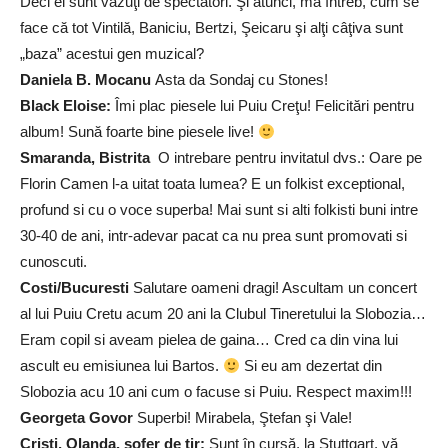
Deci ei sunt văzuţi de spectatori. Şi atunci, mă întreb, cum se
face că tot Vintilă, Baniciu, Bertzi, Şeicaru şi alţi câţiva sunt
„baza” acestui gen muzical?
Daniela B. Mocanu
Asta da Sondaj cu Stones!
Black Eloise:
Îmi plac piesele lui Puiu Creţu! Felicitări pentru
album! Sună foarte bine piesele live!
Smaranda, Bistrita
O intrebare pentru invitatul dvs.: Oare pe
Florin Camen l-a uitat toata lumea? E un folkist exceptional,
profund si cu o voce superba! Mai sunt si alti folkisti buni intre
30-40 de ani, intr-adevar pacat ca nu prea sunt promovati si
cunoscuti.
Costi/Bucuresti
Salutare oameni dragi! Ascultam un concert
al lui Puiu Cretu acum 20 ani la Clubul Tineretului la Slobozia…
Eram copil si aveam pielea de gaina… Cred ca din vina lui
ascult eu emisiunea lui Bartos.
Si eu am dezertat din
Slobozia acu 10 ani cum o facuse si Puiu. Respect maxim!!!
Georgeta Govor
Superbi! Mirabela, Ştefan şi Vale!
Cristi, Olanda, şofer de tir:
Sunt în cursă, la Stuttgart, vă