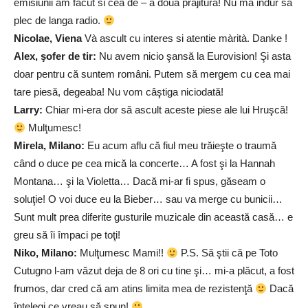
emisiunii am facut si cea de – a doua prajitura! Nu ma indur sa
plec de langa radio.
Nicolae, Viena
Và ascult cu interes si atentie màrità. Danke !
Alex, şofer de tir:
Nu avem nicio şansă la Eurovision! Şi asta
doar pentru că suntem români. Putem să mergem cu cea mai
tare piesă, degeaba! Nu vom câştiga niciodată!
Larry:
Chiar mi-era dor să ascult aceste piese ale lui Hruşcă!
Mulţumesc!
Mirela, Milano:
Eu acum aflu că fiul meu trăieşte o traumă
când o duce pe cea mică la concerte… A fost şi la Hannah
Montana… şi la Violetta… Dacă mi-ar fi spus, găseam o
soluţie! O voi duce eu la Bieber… sau va merge cu bunicii…
Sunt mult prea diferite gusturile muzicale din această casă… e
greu să îi împaci pe toţi!
Niko, Milano:
Mulţumesc Mami!!
P.S. Să ştii că pe Toto
Cutugno l-am văzut deja de 8 ori cu tine şi… mi-a plăcut, a fost
frumos, dar cred că am atins limita mea de rezistenţă
Dacă
înţelegi ce vreau să spun!