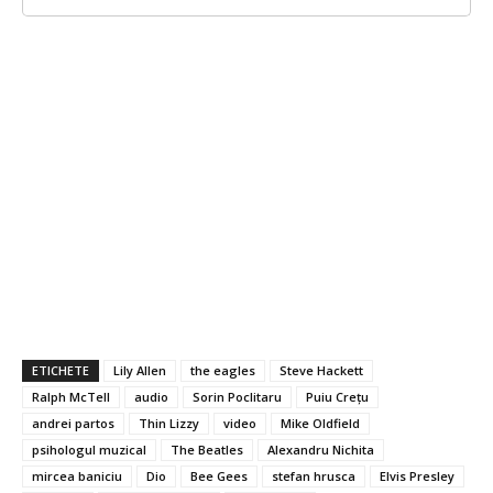
ETICHETE
Lily Allen
the eagles
Steve Hackett
Ralph McTell
audio
Sorin Poclitaru
Puiu Creţu
andrei partos
Thin Lizzy
video
Mike Oldfield
psihologul muzical
The Beatles
Alexandru Nichita
mircea baniciu
Dio
Bee Gees
stefan hrusca
Elvis Presley