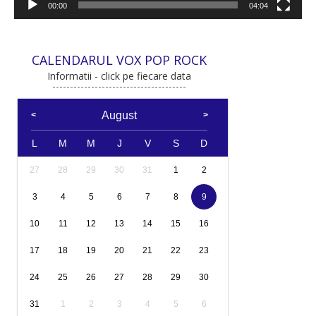
00:00
04:04
CALENDARUL VOX POP ROCK
Informatii - click pe fiecare data
August
L
M
M
J
V
S
D
27
28
29
30
31
1
2
3
4
5
6
7
8
9
10
11
12
13
14
15
16
17
18
19
20
21
22
23
24
25
26
27
28
29
30
31
1
2
3
4
5
6