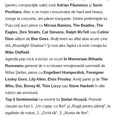
(pentru compoziţiile sale) sunt
Adrian Păunescu
şi
Sorin
Poclitaru
. Alex e un mare consumator de hard and heavy,
merge la concerte, are păreri tranşante. Dintre preferinţele lui
Puiu veţi auzi piese cu
Mircea Baniciu, The Beatles, The
Eagles, Dire Straits, Cat Stevens, Ralph McTell
sau
Celine
Dion
alături de
Bee Gees
. Mulţi tineri au aflat abia acum cine
ntă „Moonlight Shadow”! Şi mai ales faptul că este creaţia lui
Mike Oldfield
.
Agenda pop rock a inclus un scurt
In Memoriam Mihaela
Runceanu
generat de o scrisoare emoţionantă semnată de
Mihai Ştefan, piese cu
Engelbert Humperdick, Foreigner
Lesley Gore, Lily Allen, Elvis Presley
. Aveţi parte şi de
The
Who, Dio, Boney M, Thin Lizzy
sau
Steve Hackett
în alte
rubrici ale emisiunii.
Top 5 Sentimental
i-a revenit lui
Ştefan Hruşcă
. Primele
clasate au fost 1. „Un copac cu flori” şi „Rugă pentru părinţi”, la
egalitate de voturi, 2. „Ochii tăi”, 3. „Nunta de flori”.