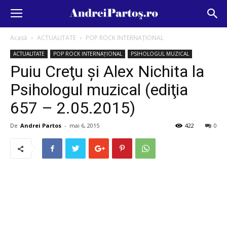
Acasă
ACTUALITATE
POP ROCK INTERNAȚIONAL
ACTUALITATE
POP ROCK INTERNAȚIONAL
PSIHOLOGUL MUZICAL
Puiu Creţu şi Alex Nichita la
Psihologul muzical (ediţia
657 – 2.05.2015)
De
Andrei Partos
-
mai 6, 2015
422
0