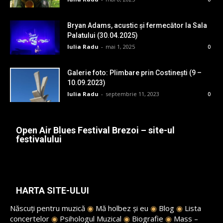
Bryan Adams, acustic și fermecător la Sala
Palatului (30.04.2025)
Iulia Radu
-
mai 1, 2025
0
Galerie foto: Plimbare prin Costinești (9 –
10.09.2023)
Iulia Radu
-
septembrie 11, 2023
0
Open Air Blues Festival Brezoi – site-ul
festivalului
HARTA SITE-ULUI
Născuți pentru muzică
◉
Mă holbez și eu
◉
Blog
◉
Lista
concertelor
◉
Psihologul Muzical
◉
Biografie
◉
Mass –