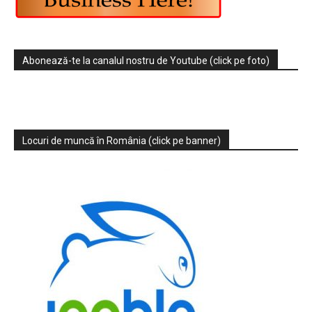
Abonează-te la canalul nostru de Youtube (click pe foto)
Locuri de muncă în România (click pe banner)