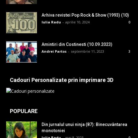
Arhiva revistei Pop Rock & Show (1993) (10)
Iulia Radu
-
aprilie 10, 2024
0
Amintiri din Costinesti (10.09.2023)
Andrei Partos
-
septembrie 11, 2023
3
Cadouri Personalizate prin imprimare 3D
POPULARE
Din jurnalul unui ninja (87): Binecuvântarea
monotoniei
Iulia Radu
-
mai 8, 2025
0