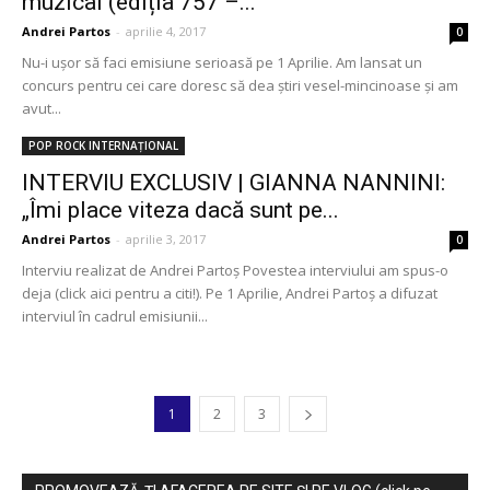
muzical (ediția 757 –...
Andrei Partos
-
aprilie 4, 2017
0
Nu-i ușor să faci emisiune serioasă pe 1 Aprilie. Am lansat un
concurs pentru cei care doresc să dea știri vesel-mincinoase și am
avut...
POP ROCK INTERNAȚIONAL
INTERVIU EXCLUSIV | GIANNA NANNINI:
„Îmi place viteza dacă sunt pe...
Andrei Partos
-
aprilie 3, 2017
0
Interviu realizat de Andrei Partoș Povestea interviului am spus-o
deja (click aici pentru a citi!). Pe 1 Aprilie, Andrei Partoș a difuzat
interviul în cadrul emisiunii...
1
2
3