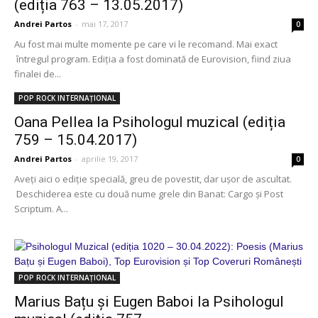
(ediția 763 – 13.05.2017)
Andrei Partos
-
mai 17, 2017
0
Au fost mai multe momente pe care vi le recomand. Mai exact
întregul program. Ediția a fost dominată de Eurovision, fiind ziua
finalei de...
POP ROCK INTERNAȚIONAL
Oana Pellea la Psihologul muzical (ediția
759 – 15.04.2017)
Andrei Partos
-
aprilie 19, 2017
0
Aveți aici o ediție specială, greu de povestit, dar ușor de ascultat.
Deschiderea este cu două nume grele din Banat: Cargo și Post
Scriptum. A...
POP ROCK INTERNAȚIONAL
Marius Bațu și Eugen Baboi la Psihologul