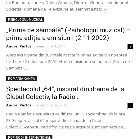
de Radiodifuziune şi Doina Gradea, Director General Interimar al
Societăţii Române de Televiziune au semnat astăzi, 6...
PSIHOLOGUL MUZICAL
„Prima de sâmbătă” (Psihologul muzical) –
prima ediție a emisiunii (2.11.2002)
Andrei Partos
-
noiembrie 1, 2017
2
Aveți aici o parte din cuvintele rostite în prima ediție din noaptea
de 1 spre 2 noiembrie 2002. Atunci emisiunea se numea „Prima de
Sâmbătă”...
ROMANIA CANTA
Spectacolul „64”, inspirat din drama de la
Clubul Colectiv, la Radio...
Andrei Partos
-
octombrie 26, 2017
0
Radio România Actualităţi va difuza luni, 30 octombrie, de la ora
23:05, spectacolul 64, inspirat din drama de la Clubul
Colectiv. Scenariul radiofonic şi regia artistică sunt semnate de...
POP ROCK INTERNAȚIONAL