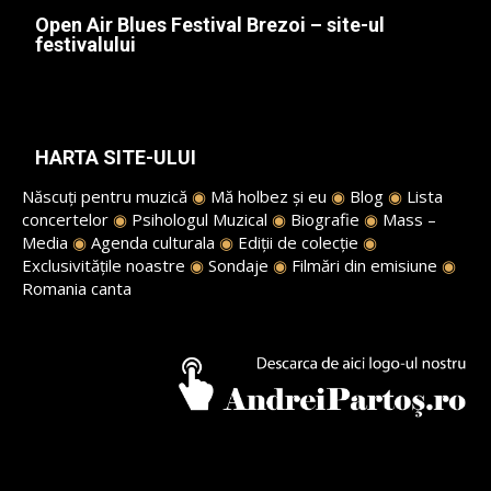
Open Air Blues Festival Brezoi – site-ul
festivalului
HARTA SITE-ULUI
Născuți pentru muzică
◉
Mă holbez și eu
◉
Blog
◉
Lista
concertelor
◉
Psihologul Muzical
◉
Biografie
◉
Mass –
Media
◉
Agenda culturala
◉
Ediții de colecție
◉
Exclusivitățile noastre
◉
Sondaje
◉
Filmări din emisiune
◉
Romania canta