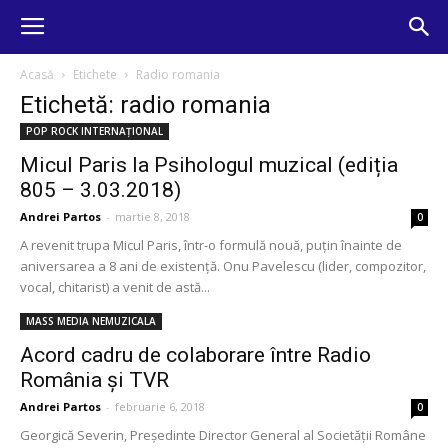
Acasă
Etichete
Radio romania
Etichetă: radio romania
POP ROCK INTERNAȚIONAL
Micul Paris la Psihologul muzical (ediția
805 – 3.03.2018)
Andrei Partos
-
martie 8, 2018
0
A revenit trupa Micul Paris, într-o formulă nouă, puțin înainte de
aniversarea a 8 ani de existență. Onu Pavelescu (lider, compozitor,
vocal, chitarist) a venit de astă...
MASS MEDIA NEMUZICALA
Acord cadru de colaborare între Radio
România şi TVR
Andrei Partos
-
februarie 6, 2018
0
Georgică Severin, Preşedinte Director General al Societăţii Române