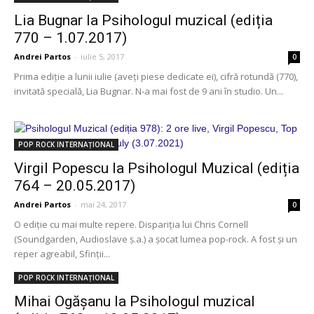
Lia Bugnar la Psihologul muzical (ediția
770 – 1.07.2017)
Andrei Partos
-
iulie 5, 2017
0
Prima ediție a lunii iulie (aveți piese dedicate ei), cifră rotundă (770),
invitată specială, Lia Bugnar. N-a mai fost de 9 ani în studio. Un...
POP ROCK INTERNAȚIONAL
Virgil Popescu la Psihologul Muzical (ediția
764 – 20.05.2017)
Andrei Partos
-
mai 24, 2017
0
O ediție cu mai multe repere. Dispariția lui Chris Cornell
(Soundgarden, Audioslave ș.a.) a șocat lumea pop-rock. A fost și un
reper agreabil, Sfinții...
POP ROCK INTERNAȚIONAL
Mihai Ogășanu la Psihologul muzical