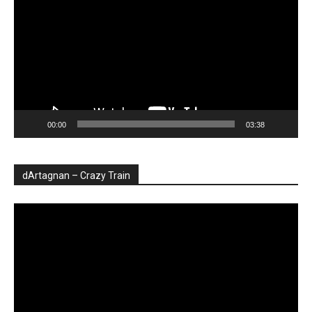
00:00
03:38
dArtagnan – Crazy Train
Player
video