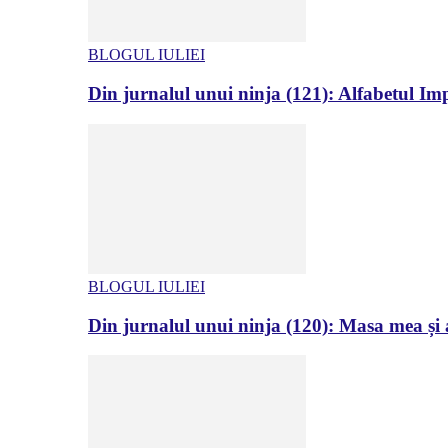
BLOGUL IULIEI
Din jurnalul unui ninja (121): Alfabetul Impr
BLOGUL IULIEI
Din jurnalul unui ninja (120): Masa mea și a