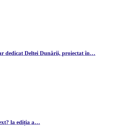
r dedicat Deltei Dunării, proiectat în…
xt? la ediția a…