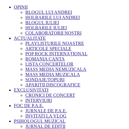
OPINII
BLOGUL LUI ANDREI
HOLBARILE LUI ANDREI
BLOGUL IULIEI
HOLBARILE IULIEI
COLABORATORII NOȘTRI
ACTUALITATE
PLAYLISTURILE NOASTRE
ARTICOLE SPECIALE
POP ROCK INTERNAȚIONAL
ROMANIA CANTA
LISTA CONCERTELOR
MASS MEDIA NEMUZICALA
MASS MEDIA MUZICALA
SONDAJE/TOPURI
APARIȚII DISCOGRAFICE
EXCLUSIVITATI
CRONICI DE CONCERT
INTERVIURI
FOC DE P.A.E.
JURNALE DE P.A.E.
INVITATI LA VLOG
PSIHOLOGUL MUZICAL
JURNAL DE EDIȚII