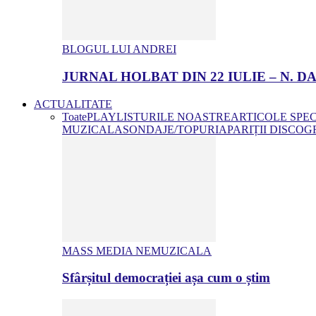
BLOGUL LUI ANDREI
JURNAL HOLBAT DIN 22 IULIE – N.
ACTUALITATE
Toate
PLAYLISTURILE NOASTRE
ARTICOLE SPE
MUZICALA
SONDAJE/TOPURI
APARIȚII DISCOG
MASS MEDIA NEMUZICALA
Sfârșitul democrației așa cum o știm