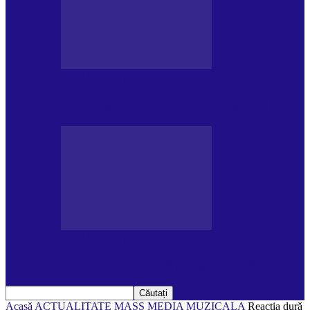
DE PĂSTRAT
Ziua internațională a Mării Negre (31.10)
DE PĂSTRAT
Ziua Internațională a Tigrului (29.07)
Acasă
ACTUALITATE
MASS MEDIA MUZICALA
Reacția dură