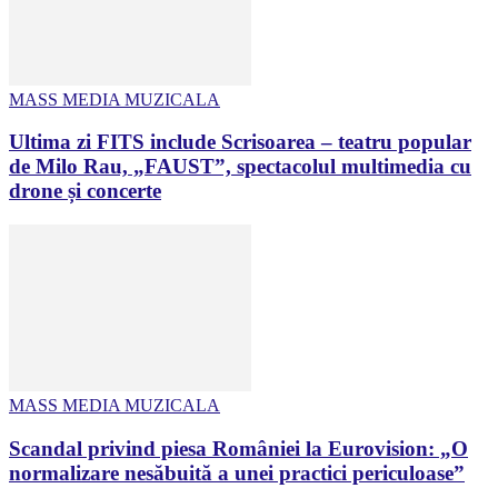
MASS MEDIA MUZICALA
Ultima zi FITS include Scrisoarea – teatru popular
de Milo Rau, „FAUST”, spectacolul multimedia cu
drone și concerte
MASS MEDIA MUZICALA
Scandal privind piesa României la Eurovision: „O
normalizare nesăbuită a unei practici periculoase”