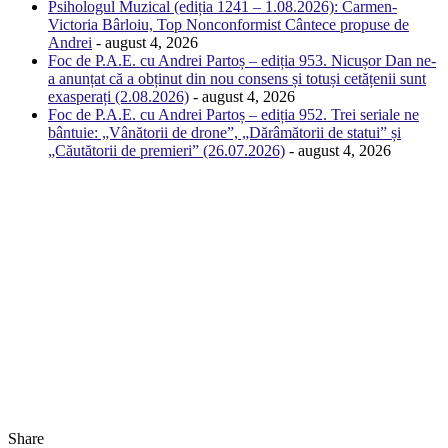
Psihologul Muzical (ediția 1241 – 1.08.2026): Carmen-
Victoria Bârloiu, Top Nonconformist Cântece propuse de
Andrei
- august 4, 2026
Foc de P.A.E. cu Andrei Partoș – ediția 953. Nicușor Dan ne-
a anunțat că a obținut din nou consens și totuși cetățenii sunt
exasperați (2.08.2026)
- august 4, 2026
Foc de P.A.E. cu Andrei Partoș – ediția 952. Trei seriale ne
bântuie: „Vânătorii de drone”, „Dărâmătorii de statui” și
„Căutătorii de premieri” (26.07.2026)
- august 4, 2026
Share