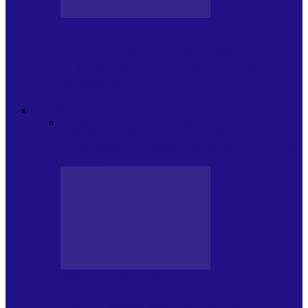
JURNAL DE EDIȚII
Psihologul Muzical (ediția 1238 –
11.07.2026): Dana Cristescu, Daniel Iancu
(telefonic),…
ANDREI PARTOS
Toate
BIOGRAFIE
CETATEAN DE
COSTINESTI
PRESA CU SI DESPRE A.P.
ARHIVA
VPR/P.R&S/SAPTAMANA
EMISIUNI RADIO DIN
TRECUT
PRESA CU SI DESPRE A.P.
Arhiva revistei Vox Pop Rock (17)