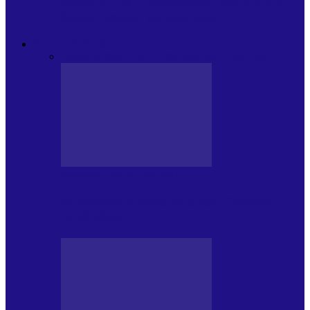
Modulul FNT Educațional, ediția a 5-a.
Spațiu esențial de expunere a…
EXCLUSIVITATI
Toate
CRONICI DE CONCERT
INTERVIURI
CRONICI DE CONCERT
Alexandru Andries în clubul Quantic
(2.06.2026)