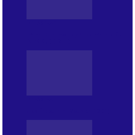
DE PĂSTRAT
World Kindness Day (Ziua Mondială a
Bunătății) (13.11)
DE PĂSTRAT
Ziua Îndeplinirii Visurilor (13.01)