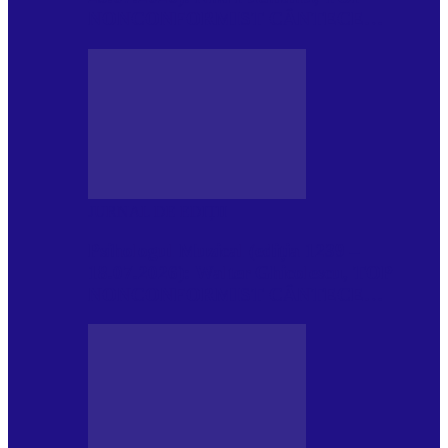
NONCONFORMIST CÂNTECE…
JURNAL DE EDIȚII
Psihologul Muzical (ediția 1239 –
18.07.2026): Walter Ghicolescu, TOP
NONCONFORMIST CÂNTECE…