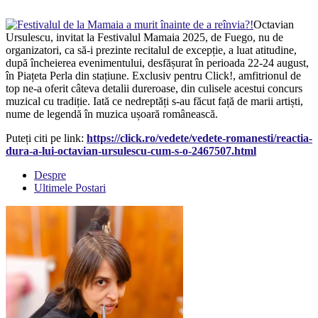
Octavian
Ursulescu, invitat la Festivalul Mamaia 2025, de Fuego, nu de
organizatori, ca să-i prezinte recitalul de excepție, a luat atitudine,
după încheierea evenimentului, desfășurat în perioada 22-24 august,
în Piațeta Perla din stațiune. Exclusiv pentru Click!, amfitrionul de
top ne-a oferit câteva detalii dureroase, din culisele acestui concurs
muzical cu tradiție. Iată ce nedreptăți s-au făcut față de marii artiști,
nume de legendă în muzica ușoară românească.
Puteți citi pe link:
https://click.ro/vedete/vedete-romanesti/reactia-
dura-a-lui-octavian-ursulescu-cum-s-o-2467507.html
Despre
Ultimele Postari