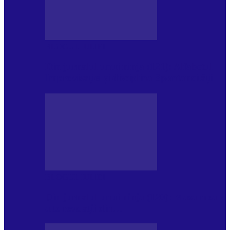
BLOGUL IULIEI
Din jurnalul unui ninja (121): Alfabetul
Improvizației și disciplina Spontaneității
BLOGUL IULIEI
Din jurnalul unui ninja (120): Masa mea și
alte revelații din…