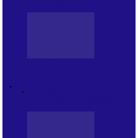
Arhiva revistei Vox Pop Rock (15)
PRESA CU SI DESPRE A.P.
Arhiva revistei Vox Pop Rock (14)
ARHIVA
Toate
ARTIȘTII PROPUN
AGENDA
CULTURALA
CALENDAR VOX POP ROCK
DE
PĂSTRAT
DARA ZICE…
RECOMANDARILE
MELE