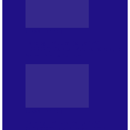
JURNAL DE EDIȚII
Psihologul Muzical (ediția 1241 –
1.08.2026): Carmen-Victoria Bârloiu, Top
Nonconformist Cântece…
JURNAL DE EDIȚII
Psihologul Muzical (ediția 1240 –
25.07.2026): Niki Puchianu, TOP