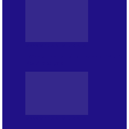
MASS MEDIA NEMUZICALA
170 de ani de România modernă. What’s
Next? la ediția a…
MASS MEDIA NEMUZICALA