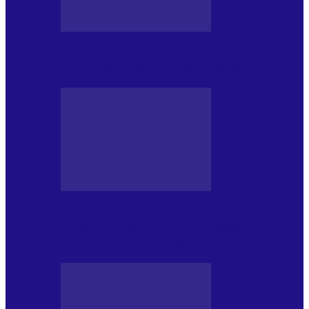
CRONICI DE CONCERT
Tania Turtureanu la Sala Palatului
CRONICI DE CONCERT
Între „Infinite Dreams” și Eddie: Iron
Maiden pe Arena Națională (28.05.2026)