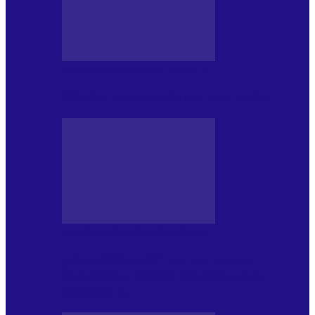
MASS MEDIA NEMUZICALA
Sfârșitul democrației așa cum o știm
MASS MEDIA NEMUZICALA
„Delta Sălbatică”, cel mai amplu
documentar dedicat Deltei Dunării,
proiectat în…