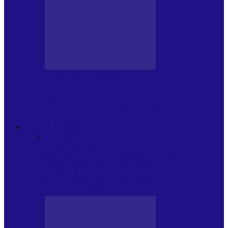
BLOGUL LUI ANDREI
JURNAL HOLBAT DIN 22 IULIE – N.
DAN SĂ DESEMNEZE PREMIER!…
ACTUALITATE
Toate
ARTICOLE SPECIALE
PLAYLISTURILE
NOASTRE
POP ROCK
INTERNAȚIONAL
ROMANIA CANTA
LISTA
CONCERTELOR
MASS MEDIA
NEMUZICALA
MASS MEDIA
MUZICALA
SONDAJE/TOPURI
APARIȚII
DISCOGRAFICE