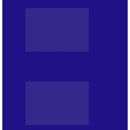
JURNALE DE P.A.E.
Foc de P.A.E. cu Andrei Partoș – ediția
952. Trei seriale…
JURNALE DE P.A.E.