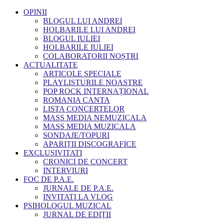
OPINII
BLOGUL LUI ANDREI
HOLBARILE LUI ANDREI
BLOGUL IULIEI
HOLBARILE IULIEI
COLABORATORII NOȘTRI
ACTUALITATE
ARTICOLE SPECIALE
PLAYLISTURILE NOASTRE
POP ROCK INTERNAȚIONAL
ROMANIA CANTA
LISTA CONCERTELOR
MASS MEDIA NEMUZICALA
MASS MEDIA MUZICALA
SONDAJE/TOPURI
APARIȚII DISCOGRAFICE
EXCLUSIVITATI
CRONICI DE CONCERT
INTERVIURI
FOC DE P.A.E.
JURNALE DE P.A.E.
INVITATI LA VLOG
PSIHOLOGUL MUZICAL
JURNAL DE EDIȚII