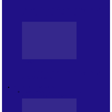
Foc de P.A.E. cu Andrei Partoș – ediția
951. Campionatul Mondial…
JURNALE DE P.A.E.
Foc de P.A.E. cu Andrei Partoș – ediția
950. V-a afectat…
PSIHOLOGUL MUZICAL
Toate
JURNAL DE EDIȚII
EDITII DE
COLECTIE
ARHIVA EMISIUNII