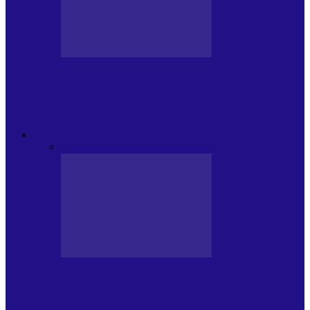
CRONICI DE CONCERT
Festivalul Internațional „George
Grigoriu” la Brăila (22 – 24.05.2026)
FOC DE P.A.E.
Toate
JURNALE DE P.A.E.
INVITATI LA VLOG
JURNALE DE P.A.E.
Foc de P.A.E. cu Andrei Partoș – ediția
953. Nicușor Dan…