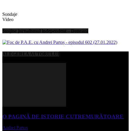
Sondaje
Video
Susține jurnalismul independent – Donează
ALEGEREA AUTORULUI
O PAGINĂ DE ISTORIE CUTREMURĂTOARE
Andrei Partos
-
iunie 15, 2023