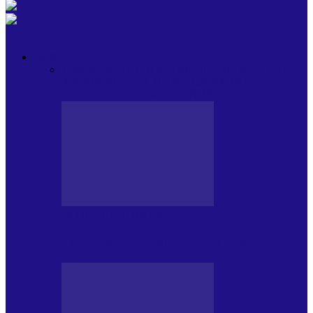
OPINII
Toate
BLOGUL LUI ANDREI
HOLBARILE LUI
ANDREI
BLOGUL IULIEI
HOLBARILE
IULIEI
COLABORATORII NOȘTRI
BLOGUL LUI ANDREI
77 DE MULȚUMIRI – DIN 2.08.