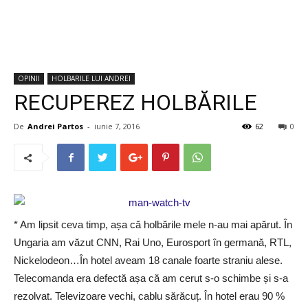
OPINII
HOLBARILE LUI ANDREI
RECUPEREZ HOLBĂRILE
De
Andrei Partos
-
iunie 7, 2016
62
0
* Am lipsit ceva timp, așa că holbările mele n-au mai apărut. În
Ungaria am văzut CNN, Rai Uno, Eurosport în germană, RTL,
Nickelodeon…În hotel aveam 18 canale foarte straniu alese.
Telecomanda era defectă așa că am cerut s-o schimbe și s-a
rezolvat. Televizoare vechi, cablu sărăcuț. În hotel erau 90 %