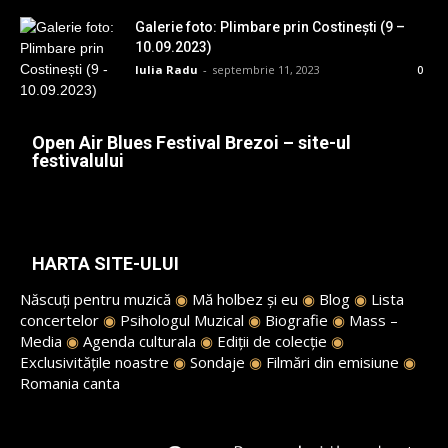
Galerie foto: Plimbare prin Costinești (9 –
10.09.2023)
Iulia Radu
-
septembrie 11, 2023
0
Open Air Blues Festival Brezoi – site-ul
festivalului
HARTA SITE-ULUI
Născuți pentru muzică
◉
Mă holbez și eu
◉
Blog
◉
Lista
concertelor
◉
Psihologul Muzical
◉
Biografie
◉
Mass –
Media
◉
Agenda culturala
◉
Ediții de colecție
◉
Exclusivitățile noastre
◉
Sondaje
◉
Filmări din emisiune
◉
Romania canta