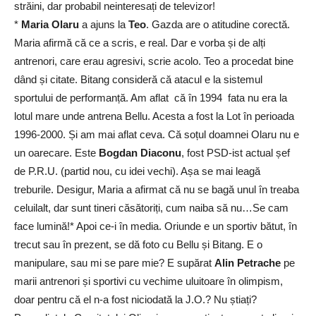
străini, dar probabil neinteresați de televizor!
*
Maria Olaru
a ajuns la
Teo
. Gazda are o atitudine corectă.
Maria afirmă că ce a scris, e real. Dar e vorba și de alți
antrenori, care erau agresivi, scrie acolo. Teo a procedat bine
dând și citate. Bitang consideră că atacul e la sistemul
sportului de performanță. Am aflat că în 1994 fata nu era la
lotul mare unde antrena Bellu. Acesta a fost la Lot în perioada
1996-2000. Și am mai aflat ceva. Că soțul doamnei Olaru nu e
un oarecare. Este
Bogdan Diaconu
, fost PSD-ist actual șef
de P.R.U. (partid nou, cu idei vechi). Așa se mai leagă
treburile. Desigur, Maria a afirmat că nu se bagă unul în treaba
celuilalt, dar sunt tineri căsătoriți, cum naiba să nu…Se cam
face lumină!* Apoi ce-i în media. Oriunde e un sportiv bătut, în
trecut sau în prezent, se dă foto cu Bellu și Bitang. E o
manipulare, sau mi se pare mie? E supărat
Alin Petrache
pe
marii antrenori și sportivi cu vechime uluitoare în olimpism,
doar pentru că el n-a fost niciodată la J.O.? Nu știați?