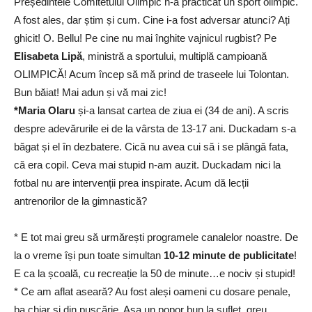
Președintele Comitetului Olimpic n-a practicat un sport olimpic.
A fost ales, dar știm și cum. Cine i-a fost adversar atunci? Ați
ghicit! O. Bellu! Pe cine nu mai înghite vajnicul rugbist? Pe
Elisabeta Lipă
, ministră a sportului, multiplă campioană
OLIMPICĂ! Acum încep să mă prind de traseele lui Tolontan.
Bun băiat! Mai adun și vă mai zic!
*Maria Olaru
și-a lansat cartea de ziua ei (34 de ani). A scris
despre adevărurile ei de la vârsta de 13-17 ani. Duckadam s-a
băgat și el în dezbatere. Cică nu avea cui să i se plângă fata,
că era copil. Ceva mai stupid n-am auzit. Duckadam nici la
fotbal nu are intervenții prea inspirate. Acum dă lecții
antrenorilor de la gimnastică?
* E tot mai greu să urmărești programele canalelor noastre. De
la o vreme își pun toate simultan
10-12 minute de publicitate
!
E ca la școală, cu recreație la 50 de minute…e nociv și stupid!
* Ce am aflat aseară? Au fost aleși oameni cu dosare penale,
ba chiar și din pușcărie. Așa un popor bun la suflet, greu