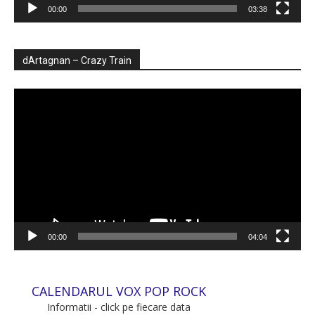
00:00
03:38
dArtagnan – Crazy Train
Player
video
00:00
04:04
CALENDARUL VOX POP ROCK
Informatii - click pe fiecare data