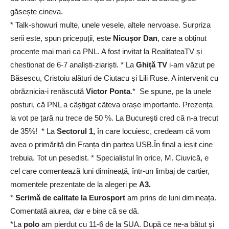
găsește cineva.
* Talk-showuri multe, unele vesele, altele nervoase. Surpriza
serii este, spun pricepuții, este
Nicușor Dan
, care a obținut
procente mai mari ca PNL. A fost invitat la RealitateaTV și
chestionat de 6-7 analiști-ziariști. * La
Ghiță TV
i-am văzut pe
Băsescu, Cristoiu alături de Ciutacu și Lili Ruse. A intervenit cu
obrăznicia-i renăscută
Victor Ponta
.* Se spune, pe la unele
posturi, că PNL a câștigat câteva orașe importante. Prezența
la vot pe țară nu trece de 50 %. La București cred că n-a trecut
de 35%! * La
Sectorul 1,
în care locuiesc, credeam că vom
avea o primăriță din Franța din partea USB.În final a ieșit cine
trebuia. Tot un pesedist. * Specialistul în orice, M. Ciuvică, e
cel care comentează luni dimineață, într-un limbaj de cartier,
momentele prezentate de la alegeri pe
A3.
*
Scrimă de calitate la Eurosport
am prins de luni dimineața.
Comentată aiurea, dar e bine că se dă.
*La
polo
am pierdut cu 11-6 de la SUA. După ce ne-a bătut și