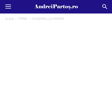
Acasă
OPINII
HOLBARILE LUI ANDREI