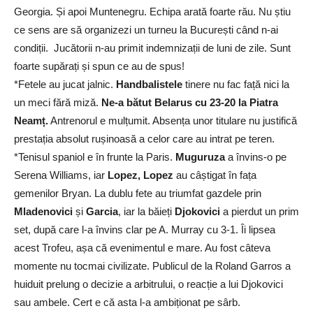
Georgia. Și apoi Muntenegru. Echipa arată foarte rău. Nu știu
ce sens are să organizezi un turneu la București când n-ai
condiții. Jucătorii n-au primit indemnizații de luni de zile. Sunt
foarte supărați și spun ce au de spus!
*Fetele au jucat jalnic.
Handbalistele
tinere nu fac față nici la
un meci fără miză.
Ne-a bătut Belarus cu 23-20 la Piatra
Neamț.
Antrenorul e mulțumit. Absența unor titulare nu justifică
prestația absolut rușinoasă a celor care au intrat pe teren.
*Tenisul spaniol e în frunte la Paris.
Muguruza
a învins-o pe
Serena Williams, iar
Lopez, Lopez
au câștigat în fața
gemenilor Bryan. La dublu fete au triumfat gazdele prin
Mladenovici
și
Garcia
, iar la băieți
Djokovici
a pierdut un prim
set, după care l-a învins clar pe A. Murray cu 3-1. Îi lipsea
acest Trofeu, așa că evenimentul e mare. Au fost câteva
momente nu tocmai civilizate. Publicul de la Roland Garros a
huiduit prelung o decizie a arbitrului, o reacție a lui Djokovici
sau ambele. Cert e că asta l-a ambiționat pe sârb.