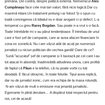
primăria. Din contră, despre politică externă. Nemernicul
Alex
Cumpănașu
face cele mai tari valuri, fără nicio logică.Dar cu
maximă iritare.Un tratament prelung i-ar folosi! Și o spun cu
toată convingerea că băiatul nu e doar arogant ci și defect. L-a
temperat cu greu
Rareș Bogdan
. Sau poate n-a vrut s-o facă.
Toate întrebările mi s-au părut tendențioase. Îl întrebau de unul
care e fost șef de campanie, care ar avea afaceri financiare în
zona ex sovietică. Nu i-am văzut atât de acuți pe numeroșii
jurnaliști cu niciun politician din vechea gardă! Oare de ce?
Sună ”acuzatul” șef de campanie și îi taxează pe cei care l-au
tot atacat în absență. Inadmisibilă atitudinea unora, care profită
de faptul că
Păun
e la telefon, că nu poate vorbi cu toți
deodată. E făcut obraznic, în toate felurile. Tipul avea replică,
dar nu de jurnalist ironic, cum era echipa de la masa rotundă.
N-am văzut de mult o emisiune mai jenantă jurnalistic.
Egomanie în plină derulare… A dispărut total respectul pentru
noi, cei de acasă!