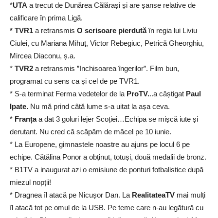
*
UTA
a trecut de Dunărea Călărași și are șanse relative de
calificare în prima Ligă.
* TVR1
a retransmis
O scrisoare pierdută
în regia lui Liviu
Ciulei, cu Mariana Mihuț, Victor Rebegiuc, Petrică Gheorghiu,
Mircea Diaconu, ș.a.
*
TVR2
a retransmis ”Inchisoarea îngerilor”. Film bun,
programat cu sens ca și cel de pe TVR1.
* S-a terminat Ferma vedetelor de la
ProTV.
..a câștigat
Paul
Ipate.
Nu mă prind câtă lume s-a uitat la așa ceva.
*
Franța
a dat 3 goluri lejer Scoției…Echipa se mișcă iute și
derutant. Nu cred că scăpăm de măcel pe 10 iunie.
* La Europene, gimnastele noastre au ajuns pe locul 6 pe
echipe. Cătălina Ponor a obținut, totuși, două medalii de bronz.
* B1TV a inaugurat azi o emisiune de ponturi fotbalistice după
miezul nopții!
* Dragnea îl atacă pe Nicușor Dan. La
RealitateaTV
mai mulți
îl atacă tot pe omul de la USB. Pe teme care n-au legătură cu