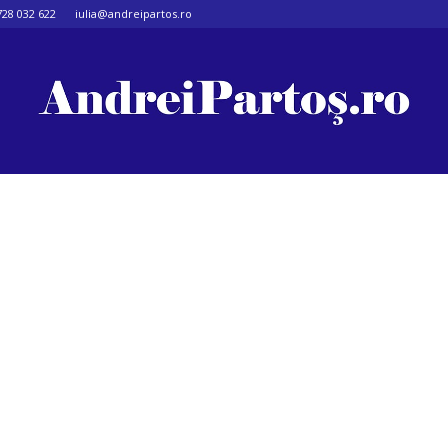
728 032 622
iulia@andreipartos.ro