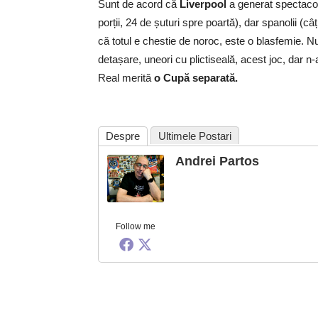
Sunt de acord că
Liverpool
a generat spectacol,
porții, 24 de șuturi spre poartă), dar spanolii (c
că totul e chestie de noroc, este o blasfemie. N
detașare, uneori cu plictiseală, acest joc, dar n-
Real merită
o Cupă separată.
Despre
Ultimele Postari
Andrei Partos
Follow me