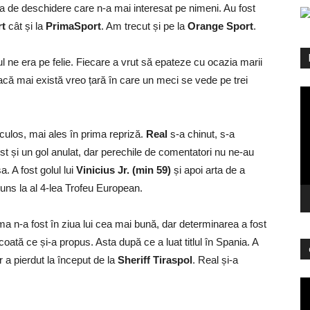
tea de deschidere care n-a mai interesat pe nimeni. Au fost
rt
cât și la
PrimaSport
. Am trecut și pe la
Orange Sport
.
l ne era pe felie. Fiecare a vrut să epateze cu ocazia marii
acă mai există vreo țară în care un meci se vede pe trei
Pl
vi
culos, mai ales în prima repriză.
Real
s-a chinut, s-a
st și un gol anulat, dar perechile de comentatori nu ne-au
. A fost golul lui
Vinicius Jr. (min 59)
și apoi arta de a
ajuns la al 4-lea Trofeu European.
ma n-a fost în ziua lui cea mai bună, dar determinarea a fost
oată ce și-a propus. Asta după ce a luat titlul în Spania. A
r a pierdut la început de la
Sheriff Tiraspol
. Real și-a
Pl
vi