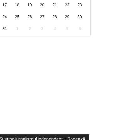
17
18
19
20
21
22
23
24
25
26
27
28
29
30
31
1
2
3
4
5
6
ondaje
ideo
Susține jurnalismul independent – Donează