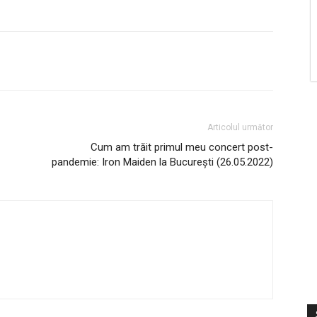
Articolul următor
Cum am trăit primul meu concert post-
pandemie: Iron Maiden la București (26.05.2022)
S
V