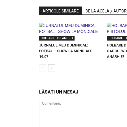
ARTICOLE SIMILARE
DE LA ACELAȘI AUTOR
HOLBARILE LUI ANDREI
HOLBARILE L
JURNALUL MEU DUMINICAL:
HOLBARE D
FOTBAL – SHOW LA MONDIALE
CADOU, WO
19.07
ANARHIE?
LĂSAȚI UN MESAJ