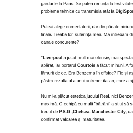
gardurile la Paris. Se putea renunța la festivita
probleme tehnice cu transmisia atât la
DigiSpo
Puteai alege comentatorii, dar din păcate niciunu
finale. Treaba lor, suferința mea. Mă întrebam d
canale concurente?
*
Liverpool
a jucat mult mai ofensiv, mai specta
apărat, iar portarul
Courtois
a făcut minuni. A fo
lămurit de ce. Era Benzema în offside? Fie și așa
păstra rezultatul a unui antrenor italian, care a 
Nu mi-a plăcut estetica jucului Real, nici Benze
maximă. O echipă cu mulți ”bătrâni” a știut să sc
trecut de
P.S.G.,Chelsea, Manchester City
, da
confirmat valoarea și maturitatea.