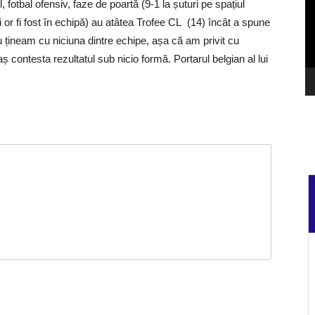
 fotbal ofensiv, faze de poartă (9-1 la șuturi pe spațiul
âți or fi fost în echipă) au atâtea Trofee CL (14) încât a spune
u țineam cu niciuna dintre echipe, așa că am privit cu
aș contesta rezultatul sub nicio formă. Portarul belgian al lui