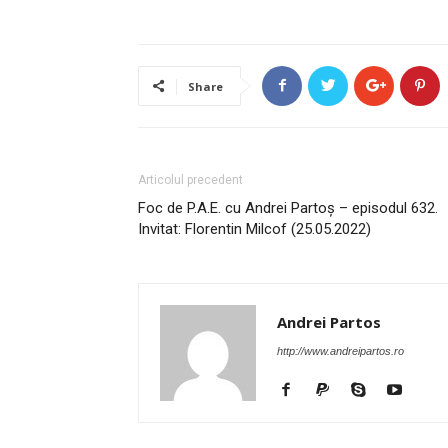
Share
Articolul precedent
Foc de P.A.E. cu Andrei Partoș – episodul 632.
Invitat: Florentin Milcof (25.05.2022)
Andrei Partos
http://www.andreipartos.ro