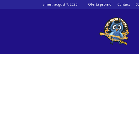
vineri, august 7, 2026
Ofertă promo
Contact
0
Psihologul
muzical