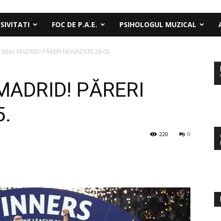
SIVITATI
FOC DE P.A.E.
PSIHOLOGUL MUZICAL
 REAL MADRID! PĂRERI NEAVIZATE 29.05.
 MADRID! PĂRERI
5.
220
0