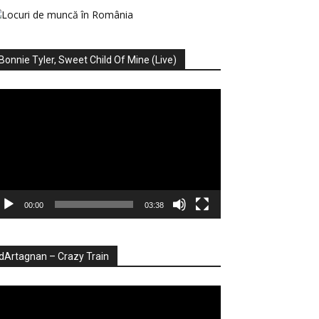
Bonnie Tyler, Sweet Child Of Mine (Live)
ayer
deo
00:00
03:38
dArtagnan – Crazy Train
ayer
deo