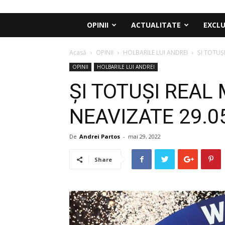
OPINII
ACTUALITATE
EXCLU
Acasă
OPINII
HOLBARILE LUI ANDREI
ȘI TOTUȘI
OPINII
HOLBARILE LUI ANDREI
ȘI TOTUȘI REAL
NEAVIZATE 29.0
De
Andrei Partos
-
mai 29, 2022
Share