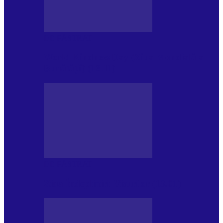
DE PĂSTRAT
World Kindness Day (Ziua Mondială a
Bunătății) (13.11)
DE PĂSTRAT
Ziua Îndeplinirii Visurilor (13.01)