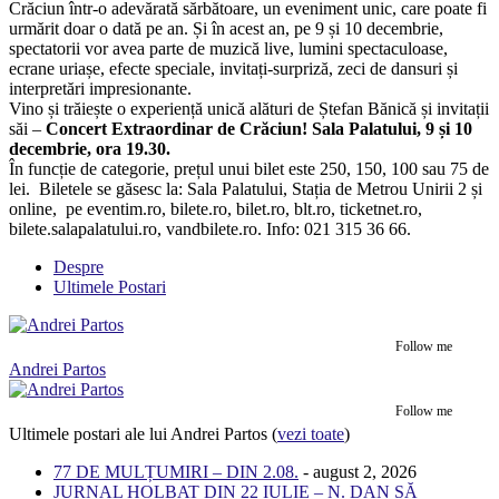
Crăciun într-o adevărată sărbătoare, un eveniment unic, care poate fi
urmărit doar o dată pe an. Și în acest an, pe 9 și 10 decembrie,
spectatorii vor avea parte de muzică live, lumini spectaculoase,
ecrane uriașe, efecte speciale, invitați-surpriză, zeci de dansuri și
interpretări impresionante.
Vino și trăiește o experiență unică alături de Ștefan Bănică și invitații
săi –
Concert Extraordinar de Crăciun! Sala Palatului, 9 și 10
decembrie, ora 19.30.
În funcție de categorie, prețul unui bilet este 250, 150, 100 sau 75 de
lei. Biletele se găsesc la: Sala Palatului, Stația de Metrou Unirii 2 și
online, pe eventim.ro, bilete.ro, bilet.ro, blt.ro, ticketnet.ro,
bilete.salapalatului.ro, vandbilete.ro. Info: 021 315 36 66.
Despre
Ultimele Postari
Follow me
Andrei Partos
Follow me
Ultimele postari ale lui Andrei Partos
(
vezi toate
)
77 DE MULȚUMIRI – DIN 2.08.
- august 2, 2026
JURNAL HOLBAT DIN 22 IULIE – N. DAN SĂ