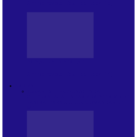
Arhiva revistei Vox Pop Rock (15)
PRESA CU SI DESPRE A.P.
Arhiva revistei Vox Pop Rock (14)
ARHIVA
Toate
ARTIȘTII PROPUN
AGENDA
CULTURALA
CALENDAR VOX POP ROCK
DE
PĂSTRAT
DARA ZICE…
RECOMANDARILE
MELE