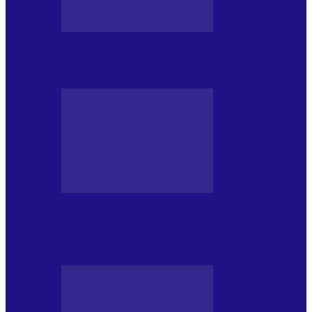
CRONICI DE CONCERT
Tania Turtureanu la Sala Palatului
CRONICI DE CONCERT
Între „Infinite Dreams” și Eddie: Iron
Maiden pe Arena Națională (28.05.2026)