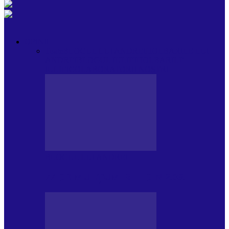
OPINII
Toate
BLOGUL LUI ANDREI
HOLBARILE LUI
ANDREI
BLOGUL IULIEI
HOLBARILE
IULIEI
COLABORATORII NOȘTRI
BLOGUL LUI ANDREI
77 DE MULȚUMIRI – DIN 2.08.