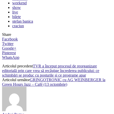
weekend
show
live
bilete
stefan banica
craciun
Share
Facebook
Twitter
Google+
Pinterest
WhatsApp
Articolul precedent
TVR a început procesul de reorganizare
editorială prin care vrea să recâştige încrederea publicului: ce
schimbări se produc cu posturile şi ce programe apar
Articolul următor
GRINGOTRONIC cu AG WEINBERGER la
Green Hours Jazz – Café (13 octombrie)