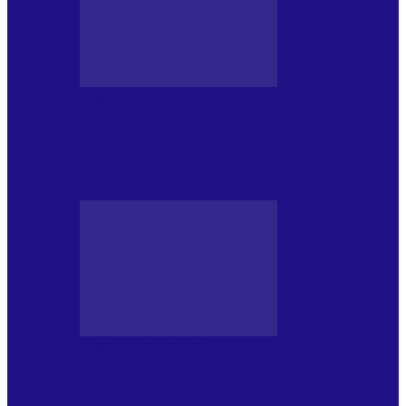
JURNAL DE EDIȚII
Psihologul Muzical (ediția 1241 –
1.08.2026): Carmen-Victoria Bârloiu, Top
Nonconformist Cântece…
JURNAL DE EDIȚII
Psihologul Muzical (ediția 1240 –
25.07.2026): Niki Puchianu, TOP