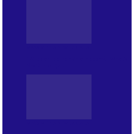
MASS MEDIA NEMUZICALA
170 de ani de România modernă. What’s
Next? la ediția a…
MASS MEDIA NEMUZICALA