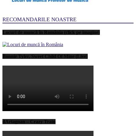
RECOMANDARILE NOASTRE
Locuri de muncă în România (click pe imagine)
Bonnie Tyler, Sweet Child Of Mine (Live)
dArtagnan – Crazy Train