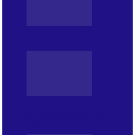
MASS MEDIA NEMUZICALA
Sfârșitul democrației așa cum o știm
MASS MEDIA NEMUZICALA
„Delta Sălbatică”, cel mai amplu
documentar dedicat Deltei Dunării,
proiectat în…