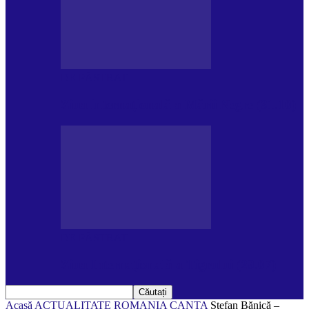
DE PĂSTRAT
Ziua internațională a Mării Negre (31.10)
DE PĂSTRAT
Ziua Internațională a Tigrului (29.07)
Acasă
ACTUALITATE
ROMANIA CANTA
Ștefan Bănică –