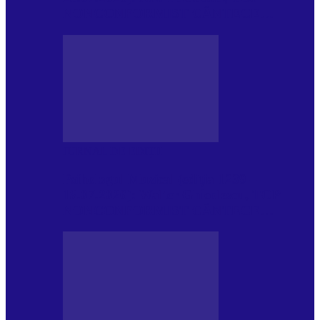
NONCONFORMIST CÂNTECE…
JURNAL DE EDIȚII
Psihologul Muzical (ediția 1239 –
18.07.2026): Walter Ghicolescu, TOP
NONCONFORMIST CÂNTECE…