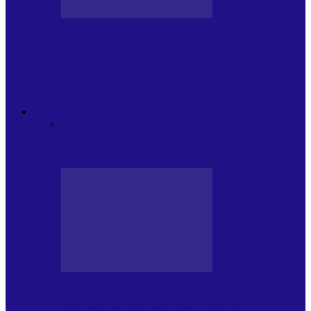
JURNAL DE EDIȚII
Psihologul Muzical (ediția 1238 –
11.07.2026): Dana Cristescu, Daniel Iancu
(telefonic),…
ANDREI PARTOS
Toate
BIOGRAFIE
CETATEAN DE
COSTINESTI
PRESA CU SI DESPRE A.P.
ARHIVA
VPR/P.R&S/SAPTAMANA
EMISIUNI RADIO DIN
TRECUT
PRESA CU SI DESPRE A.P.
Arhiva revistei Vox Pop Rock (17)