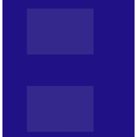
JURNALE DE P.A.E.
Foc de P.A.E. cu Andrei Partoș – ediția
952. Trei seriale…
JURNALE DE P.A.E.