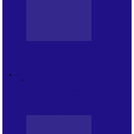
BLOGUL LUI ANDREI
JURNAL HOLBAT DIN 22 IULIE – N.
DAN SĂ DESEMNEZE PREMIER!…
ACTUALITATE
Toate
PLAYLISTURILE NOASTRE
ARTICOLE
SPECIALE
POP ROCK
INTERNAȚIONAL
ROMANIA CANTA
LISTA
CONCERTELOR
MASS MEDIA
NEMUZICALA
MASS MEDIA
MUZICALA
SONDAJE/TOPURI
APARIȚII
DISCOGRAFICE