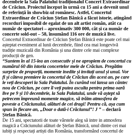
decembrie la Sala Palatului tradiționalul Concert Extraordinar
de Crăciun. Proiectul început în urmă cu 15 ani a devenit unul
de referință în showbiz-ul românesc. Astfel, Concertul
Extraordinar de Crăciun Ștefan Bănică a făcut istorie, atingând
recorduri imposibil de egalat de un alt artist român, atât ca
număr de spectatori – aproximativ 300 000, cât și ca număr de
concerte sold-out – 58, însumând 116 ore de muzică live.
Concertul Extraordinar de Crăciun Ștefan Bănică este poate cel mai
așteptat eveniment al lunii decembrie, fiind cea mai longevivă
tradiție muzicală din România și una dintre cele mai complexe
producții de gen.
“Suntem în al 15-lea an consecutiv și ne apropiem de concertul cu
numărul 60 din istoria concertelor mele de Crăciun. Pregătim
surprize de proporții, momente inedite și invitați unul și unul. Vor
fi și câteva premiere la concertul de Crăciun din acest an, pe care
le veți descoperi la Sala Palatului. În curând voi lansa un cântec
nou de Crăciun, pe care îl veți putea asculta pentru prima oară
live
pe 9 și 10 decembrie, la Sala Palatului, unde vă aștept să
petrecem î
mpreună momente magice, să trăim atmosfera de
poveste a Crăciunului, alături de cei dragi! Pentru că, așa cum
spun în fiecare an, „Doar o dată-i Crăciunul”!
J
”
– declară
Ștefan Bănică.
De 15 ani, spectatorii de toate vârstele aleg să intre in atmosfera
magică a Crăciunului alături de Ștefan Bănică, unul dintre cei mai
iubiți și respectați artiști din România, transformând concertul de