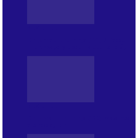
BLOGUL IULIEI
Din jurnalul unui ninja (121): Alfabetul
Improvizației și disciplina Spontaneității
BLOGUL IULIEI
Din jurnalul unui ninja (120): Masa mea și
alte revelații din…