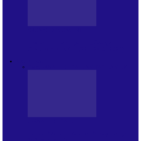
CRONICI DE CONCERT
Festivalul Internațional „George
Grigoriu” la Brăila (22 – 24.05.2026)
FOC DE P.A.E.
Toate
JURNALE DE P.A.E.
INVITATI LA VLOG
JURNALE DE P.A.E.
Foc de P.A.E. cu Andrei Partoș – ediția
953. Nicușor Dan…