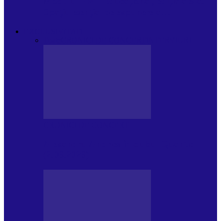
Modulul FNT Educațional, ediția a 5-a.
Spațiu esențial de expunere a…
EXCLUSIVITATI
Toate
CRONICI DE CONCERT
INTERVIURI
CRONICI DE CONCERT
Alexandru Andries în clubul Quantic
(2.06.2026)