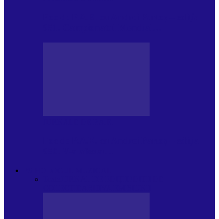
Foc de P.A.E. cu Andrei Partoș – ediția
951. Campionatul Mondial…
JURNALE DE P.A.E.
Foc de P.A.E. cu Andrei Partoș – ediția
950. V-a afectat…
PSIHOLOGUL MUZICAL
Toate
JURNAL DE EDIȚII
EDITII DE
COLECTIE
ARHIVA EMISIUNII