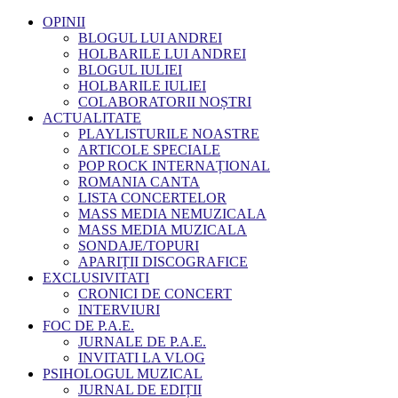
OPINII
BLOGUL LUI ANDREI
HOLBARILE LUI ANDREI
BLOGUL IULIEI
HOLBARILE IULIEI
COLABORATORII NOȘTRI
ACTUALITATE
PLAYLISTURILE NOASTRE
ARTICOLE SPECIALE
POP ROCK INTERNAȚIONAL
ROMANIA CANTA
LISTA CONCERTELOR
MASS MEDIA NEMUZICALA
MASS MEDIA MUZICALA
SONDAJE/TOPURI
APARIȚII DISCOGRAFICE
EXCLUSIVITATI
CRONICI DE CONCERT
INTERVIURI
FOC DE P.A.E.
JURNALE DE P.A.E.
INVITATI LA VLOG
PSIHOLOGUL MUZICAL
JURNAL DE EDIȚII