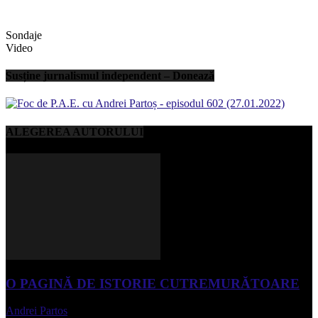
Sondaje
Video
Susține jurnalismul independent – Donează
ALEGEREA AUTORULUI
O PAGINĂ DE ISTORIE CUTREMURĂTOARE
Andrei Partos
-
iunie 15, 2023