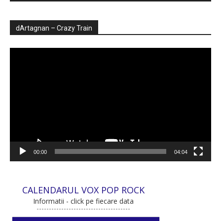
dArtagnan – Crazy Train
Player
video
00:00
04:04
CALENDARUL VOX POP ROCK
Informatii - click pe fiecare data