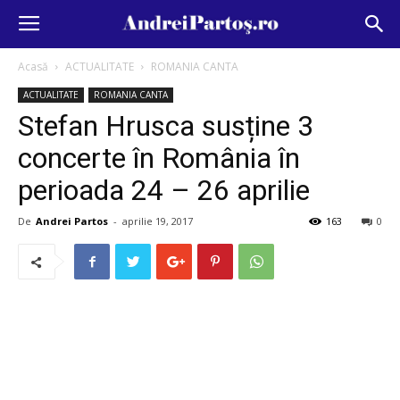
Acasă
ACTUALITATE
ROMANIA CANTA
ACTUALITATE
ROMANIA CANTA
Stefan Hrusca susține 3
concerte în România în
perioada 24 – 26 aprilie
De
Andrei Partos
-
aprilie 19, 2017
163
0