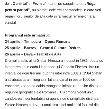
de
„Ochii tai”, “Frunze”
dar si de rascolitoarea
„Ruga
pentru parinti”
, nu pierdeti cele trei spectacolele in care veti
regasi fiorul serilor de alta data si farmecul refrenelor fara
varsta!
Programul este urmatorul:
24 aprilie – Timisoara – Opera Romana
25 aprilie – Brasov – Centrul Cultural Reduta
26 aprilie – Deva – Teatrul de Arta
Drumul artistic al lui Stefan Hrusca a inceput in 1981, odata cu
integrarea sa in cadrul legendarului Cenaclu Flacara. Intr-un
interval de doar trei ani, cuprins intre intre 1981 si 1984 Stefan
a strabatut tara in lung si in lat si a canat in peste 1000 de
concerte, vocea sa calda mangaind inimile romanilor din toate
regiunile geografice ale Romaniei. Cu timbrul vocal unic,
candoarea inconfundabila si aparitia de o simplitate distinsa,
Stefen Hrusca a devenit unul dintre cei mai iubiti folk-isti din