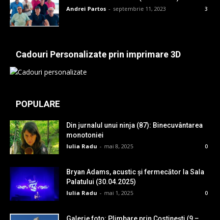
Andrei Partos
-
septembrie 11, 2023
3
Cadouri Personalizate prin imprimare 3D
POPULARE
Din jurnalul unui ninja (87): Binecuvântarea
monotoniei
Iulia Radu
-
mai 8, 2025
0
Bryan Adams, acustic și fermecător la Sala
Palatului (30.04.2025)
Iulia Radu
-
mai 1, 2025
0
Galerie foto: Plimbare prin Costinești (9 –