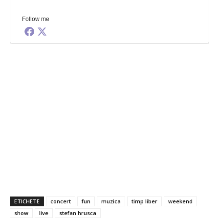
Follow me
ETICHETE
concert
fun
muzica
timp liber
weekend
show
live
stefan hrusca