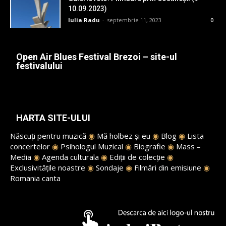
10.09.2023)
Iulia Radu
-
septembrie 11, 2023
0
Open Air Blues Festival Brezoi – site-ul
festivalului
HARTA SITE-ULUI
Născuți pentru muzică
◉
Mă holbez și eu
◉
Blog
◉
Lista
concertelor
◉
Psihologul Muzical
◉
Biografie
◉
Mass –
Media
◉
Agenda culturala
◉
Ediții de colecție
◉
Exclusivitățile noastre
◉
Sondaje
◉
Filmări din emisiune
◉
Romania canta