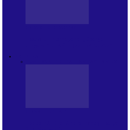
CRONICI DE CONCERT
Festivalul Internațional „George
Grigoriu” la Brăila (22 – 24.05.2026)
FOC DE P.A.E.
Toate
JURNALE DE P.A.E.
INVITATI LA VLOG
JURNALE DE P.A.E.
Foc de P.A.E. cu Andrei Partoș – ediția
953. Nicușor Dan…