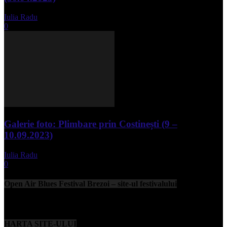
Iulia Radu
-
mai 1, 2025
0
Galerie foto: Plimbare prin Costinești (9 –
10.09.2023)
Iulia Radu
-
septembrie 11, 2023
0
Open Air Blues Festival Brezoi – site-ul festivalului
HARTA SITE-ULUI