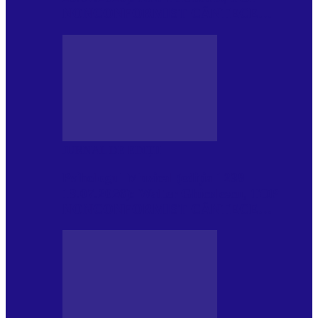
NONCONFORMIST CÂNTECE…
JURNAL DE EDIȚII
Psihologul Muzical (ediția 1239 –
18.07.2026): Walter Ghicolescu, TOP
NONCONFORMIST CÂNTECE…