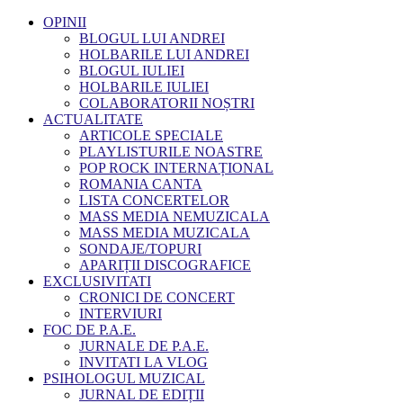
OPINII
BLOGUL LUI ANDREI
HOLBARILE LUI ANDREI
BLOGUL IULIEI
HOLBARILE IULIEI
COLABORATORII NOȘTRI
ACTUALITATE
ARTICOLE SPECIALE
PLAYLISTURILE NOASTRE
POP ROCK INTERNAȚIONAL
ROMANIA CANTA
LISTA CONCERTELOR
MASS MEDIA NEMUZICALA
MASS MEDIA MUZICALA
SONDAJE/TOPURI
APARIȚII DISCOGRAFICE
EXCLUSIVITATI
CRONICI DE CONCERT
INTERVIURI
FOC DE P.A.E.
JURNALE DE P.A.E.
INVITATI LA VLOG
PSIHOLOGUL MUZICAL
JURNAL DE EDIȚII