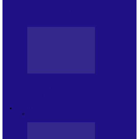
Foc de P.A.E. cu Andrei Partoș – ediția
951. Campionatul Mondial…
JURNALE DE P.A.E.
Foc de P.A.E. cu Andrei Partoș – ediția
950. V-a afectat…
PSIHOLOGUL MUZICAL
Toate
JURNAL DE EDIȚII
EDITII DE
COLECTIE
ARHIVA EMISIUNII