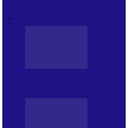
Modulul FNT Educațional, ediția a 5-a.
Spațiu esențial de expunere a…
EXCLUSIVITATI
Toate
CRONICI DE CONCERT
INTERVIURI
CRONICI DE CONCERT
Alexandru Andries în clubul Quantic
(2.06.2026)