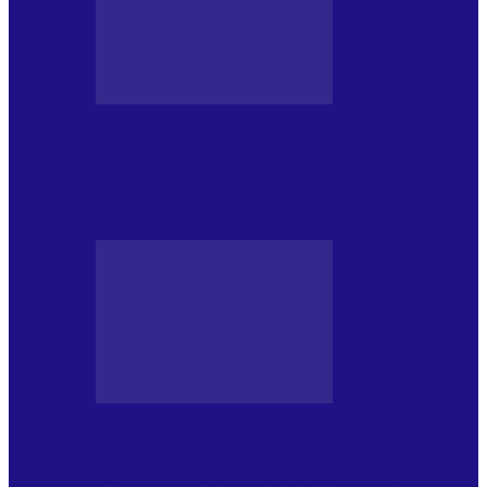
JURNAL DE EDIȚII
Psihologul Muzical (ediția 1241 –
1.08.2026): Carmen-Victoria Bârloiu, Top
Nonconformist Cântece…
JURNAL DE EDIȚII
Psihologul Muzical (ediția 1240 –
25.07.2026): Niki Puchianu, TOP