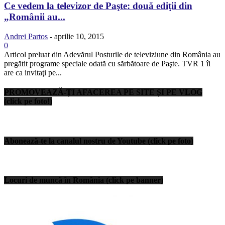
Ce vedem la televizor de Paşte: două ediţii din
„Românii au...
Andrei Partos
-
aprilie 10, 2015
0
Articol preluat din Adevărul Posturile de televiziune din România au
pregătit programe speciale odată cu sărbătoare de Paşte. TVR 1 îi
are ca invitaţi pe...
PROMOVEAZĂ-ȚI AFACEREA PE SITE ȘI PE VLOG
(click pe foto!)
Abonează-te la canalul nostru de Youtube (click pe foto)
Locuri de muncă în România (click pe banner)