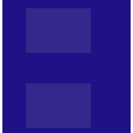
JURNALE DE P.A.E.
Foc de P.A.E. cu Andrei Partoș – ediția
952. Trei seriale…
JURNALE DE P.A.E.