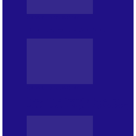
CRONICI DE CONCERT
Tania Turtureanu la Sala Palatului
CRONICI DE CONCERT
Între „Infinite Dreams” și Eddie: Iron
Maiden pe Arena Națională (28.05.2026)