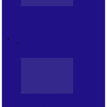
JURNAL DE EDIȚII
Psihologul Muzical (ediția 1238 –
11.07.2026): Dana Cristescu, Daniel Iancu
(telefonic),…
ANDREI PARTOS
Toate
BIOGRAFIE
CETATEAN DE
COSTINESTI
PRESA CU SI DESPRE A.P.
ARHIVA
VPR/P.R&S/SAPTAMANA
EMISIUNI RADIO DIN
TRECUT
PRESA CU SI DESPRE A.P.
Arhiva revistei Vox Pop Rock (17)