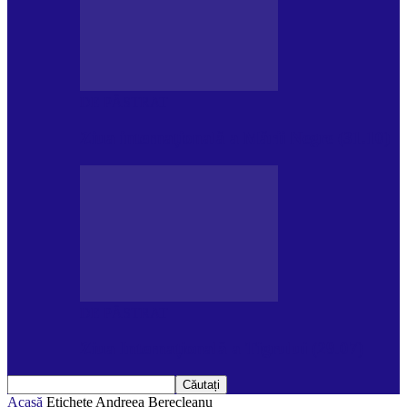
DE PĂSTRAT
Ziua internațională a Mării Negre (31.10)
DE PĂSTRAT
Ziua Internațională a Tigrului (29.07)
Acasă
Etichete
Andreea Berecleanu