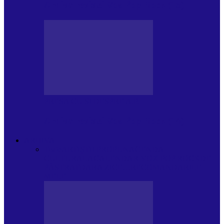
Arhiva revistei Vox Pop Rock (15)
PRESA CU SI DESPRE A.P.
Arhiva revistei Vox Pop Rock (14)
ARHIVA
Toate
ARTIȘTII PROPUN
AGENDA
CULTURALA
CALENDAR VOX POP ROCK
DE
PĂSTRAT
DARA ZICE…
RECOMANDARILE
MELE