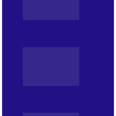
BLOGUL IULIEI
Din jurnalul unui ninja (121): Alfabetul
Improvizației și disciplina Spontaneității
BLOGUL IULIEI
Din jurnalul unui ninja (120): Masa mea și
alte revelații din…