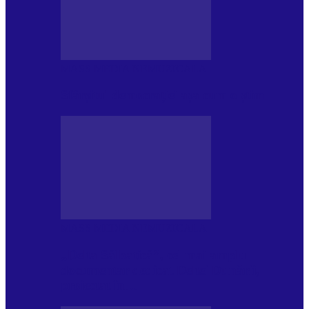
MASS MEDIA NEMUZICALA
Sfârșitul democrației așa cum o știm
MASS MEDIA NEMUZICALA
„Delta Sălbatică”, cel mai amplu
documentar dedicat Deltei Dunării,
proiectat în…