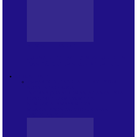
BLOGUL LUI ANDREI
JURNAL HOLBAT DIN 22 IULIE – N.
DAN SĂ DESEMNEZE PREMIER!…
ACTUALITATE
Toate
ARTICOLE SPECIALE
PLAYLISTURILE
NOASTRE
POP ROCK
INTERNAȚIONAL
ROMANIA CANTA
LISTA
CONCERTELOR
MASS MEDIA
NEMUZICALA
MASS MEDIA
MUZICALA
SONDAJE/TOPURI
APARIȚII
DISCOGRAFICE