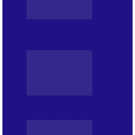
DE PĂSTRAT
World Kindness Day (Ziua Mondială a
Bunătății) (13.11)
DE PĂSTRAT
Ziua Îndeplinirii Visurilor (13.01)