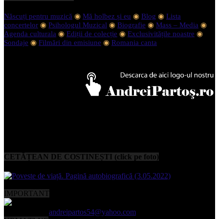
Născuți pentru muzică
◉
Mă holbez și eu
◉
Blog
◉
Lista
concertelor
◉
Psihologul Muzical
◉
Biografie
◉
Mass – Media
◉
Agenda culturala
◉
Ediții de colecție
◉
Exclusivitățile noastre
◉
Sondaje
◉
Filmări din emisiune
◉
Romania canta
CETĂȚEAN DE COSTINEȘTI (click pe foto)
IMPORTANT
Contactați-ne:
andreipartos54@yahoo.com