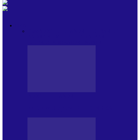
OPINII
Toate
BLOGUL LUI ANDREI
HOLBARILE LUI
ANDREI
BLOGUL IULIEI
HOLBARILE
IULIEI
COLABORATORII NOȘTRI
BLOGUL LUI ANDREI
77 DE MULȚUMIRI – DIN 2.08.