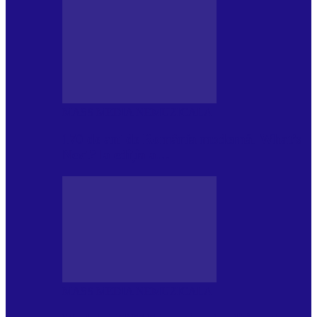
MASS MEDIA NEMUZICALA
170 de ani de România modernă. What’s
Next? la ediția a…
MASS MEDIA NEMUZICALA