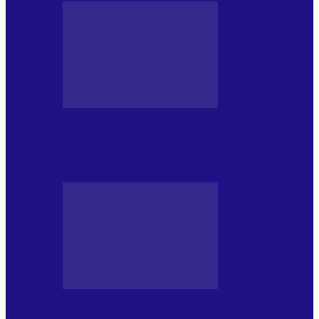
JURNALE DE P.A.E.
Foc de P.A.E. cu Andrei Partoș – ediția
953. Nicușor Dan…
JURNALE DE P.A.E.