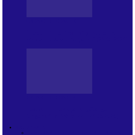
CRONICI DE CONCERT
Între „Infinite Dreams” și Eddie: Iron
Maiden pe Arena Națională (28.05.2026)
CRONICI DE CONCERT
Festivalul Internațional „George
Grigoriu” la Brăila (22 – 24.05.2026)
FOC DE P.A.E.
Toate
JURNALE DE P.A.E.
INVITATI LA VLOG