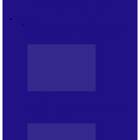
Arhiva revistei Vox Pop Rock (14)
ARHIVA
Toate
ARTIȘTII PROPUN
AGENDA
CULTURALA
CALENDAR VOX POP ROCK
DE
PĂSTRAT
DARA ZICE…
RECOMANDARILE
MELE
DE PĂSTRAT
World Kindness Day (Ziua Mondială a
Bunătății) (13.11)