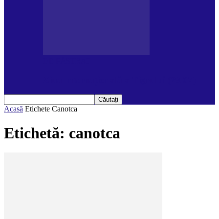
DE PĂSTRAT
Ziua Internațională a Tigrului (29.07)
Acasă
Etichete
Canotca
Etichetă: canotca