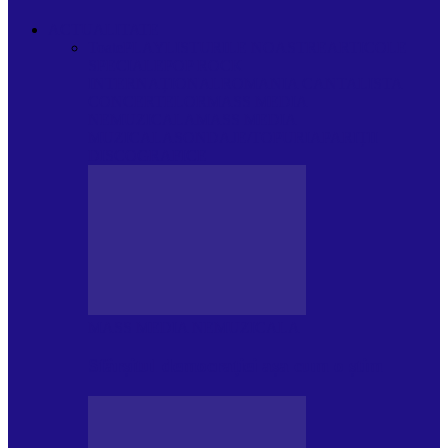
ACTUALITATE
Toate
PLAYLISTURILE NOASTRE
ARTICOLE
SPECIALE
POP ROCK
INTERNAȚIONAL
ROMANIA CANTA
LISTA
CONCERTELOR
MASS MEDIA
NEMUZICALA
MASS MEDIA
MUZICALA
SONDAJE/TOPURI
APARIȚII
DISCOGRAFICE
MASS MEDIA NEMUZICALA
Sfârșitul democrației așa cum o știm