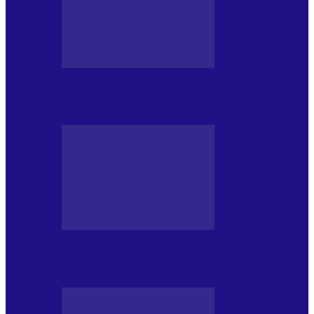
DE PĂSTRAT
Ziua Îndeplinirii Visurilor (13.01)
DE PĂSTRAT
Ziua internațională a Mării Negre (31.10)