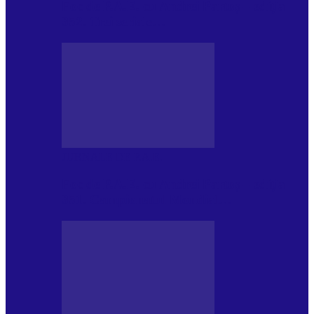
Foc de P.A.E. cu Andrei Partoș – ediția
952. Trei seriale…
JURNALE DE P.A.E.
Foc de P.A.E. cu Andrei Partoș – ediția
951. Campionatul Mondial…