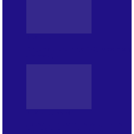
BLOGUL IULIEI
Din jurnalul unui ninja (120): Masa mea și
alte revelații din…
BLOGUL LUI ANDREI
JURNAL HOLBAT DIN 22 IULIE – N.
DAN SĂ DESEMNEZE PREMIER!…