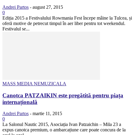
Andrei Partos
-
august 27, 2015
0
Ediția 2015 a Festivalului Rowmania Fest începe mâine la Tulcea, și
oferă motive de petrecut timpul în aer liber pentru tot weekendul.
Festivalul se...
MASS MEDIA NEMUZICALA
Canotca PATZAIKIN este pregătită pentru piața
internațională
Andrei Partos
-
martie 11, 2015
0
La Salonul Nautic 2015, Asociația Ivan Patzaichin – Mila 23 a
expus canotca premium, o ambarcațiune care poate concura de la