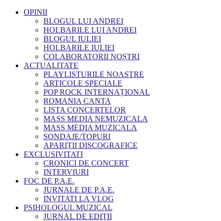
OPINII
BLOGUL LUI ANDREI
HOLBARILE LUI ANDREI
BLOGUL IULIEI
HOLBARILE IULIEI
COLABORATORII NOȘTRI
ACTUALITATE
PLAYLISTURILE NOASTRE
ARTICOLE SPECIALE
POP ROCK INTERNAȚIONAL
ROMANIA CANTA
LISTA CONCERTELOR
MASS MEDIA NEMUZICALA
MASS MEDIA MUZICALA
SONDAJE/TOPURI
APARIȚII DISCOGRAFICE
EXCLUSIVITATI
CRONICI DE CONCERT
INTERVIURI
FOC DE P.A.E.
JURNALE DE P.A.E.
INVITATI LA VLOG
PSIHOLOGUL MUZICAL
JURNAL DE EDIȚII