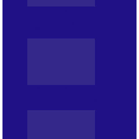
CRONICI DE CONCERT
Alexandru Andries în clubul Quantic
(2.06.2026)
CRONICI DE CONCERT
Tania Turtureanu la Sala Palatului