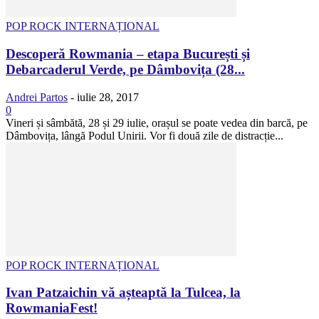
POP ROCK INTERNAȚIONAL
Descoperă Rowmania – etapa București și
Debarcaderul Verde, pe Dâmbovița (28...
Andrei Partos
-
iulie 28, 2017
0
Vineri și sâmbătă, 28 și 29 iulie, orașul se poate vedea din barcă, pe
Dâmbovița, lângă Podul Unirii. Vor fi două zile de distracție...
POP ROCK INTERNAȚIONAL
Ivan Patzaichin vă așteaptă la Tulcea, la
RowmaniaFest!