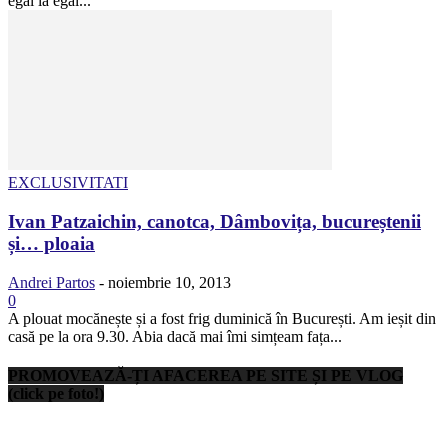
egal la egal...
EXCLUSIVITATI
Ivan Patzaichin, canotca, Dâmbovița, bucureștenii
și… ploaia
Andrei Partos
-
noiembrie 10, 2013
0
A plouat mocănește și a fost frig duminică în București. Am ieșit din
casă pe la ora 9.30. Abia dacă mai îmi simțeam fața...
PROMOVEAZĂ-ȚI AFACEREA PE SITE ȘI PE VLOG
(click pe foto!)