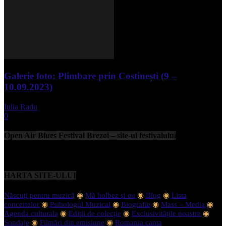
Galerie foto: Plimbare prin Costinești (9 –
10.09.2023)
Iulia Radu
-
septembrie 11, 2023
0
Open Air Blues Festival Brezoi – site-ul festivalului
HARTA SITE-ULUI
Născuți pentru muzică
◉
Mă holbez și eu
◉
Blog
◉
Lista
concertelor
◉
Psihologul Muzical
◉
Biografie
◉
Mass – Media
◉
Agenda culturala
◉
Ediții de colecție
◉
Exclusivitățile noastre
◉
Sondaje
◉
Filmări din emisiune
◉
Romania canta