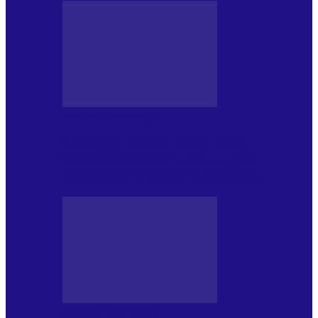
JURNAL DE EDIȚII
Psihologul Muzical (ediția 1240 –
25.07.2026): Niki Puchianu, TOP
NONCONFORMIST CÂNTECE…
JURNAL DE EDIȚII