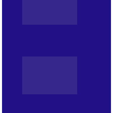
MASS MEDIA NEMUZICALA
„Delta Sălbatică”, cel mai amplu
documentar dedicat Deltei Dunării,
proiectat în…
MASS MEDIA NEMUZICALA
170 de ani de România modernă. What’s
Next? la ediția a…