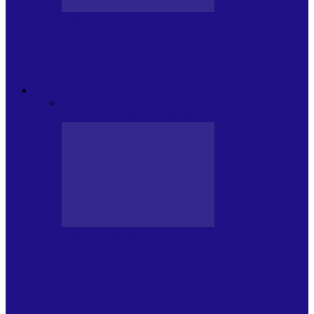
JURNALE DE P.A.E.
Foc de P.A.E. cu Andrei Partoș – ediția
950. V-a afectat…
PSIHOLOGUL MUZICAL
Toate
JURNAL DE EDIȚII
EDITII DE
COLECTIE
ARHIVA EMISIUNII
JURNAL DE EDIȚII
Psihologul Muzical (ediția 1241 –
1.08.2026): Carmen-Victoria Bârloiu, Top
Nonconformist Cântece…