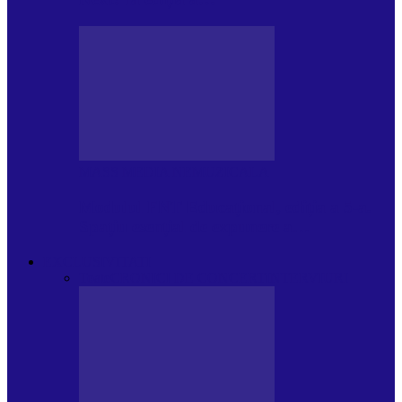
MASS MEDIA NEMUZICALA
Modulul FNT Educațional, ediția a 5-a.
Spațiu esențial de expunere a…
EXCLUSIVITATI
Toate
CRONICI DE CONCERT
INTERVIURI