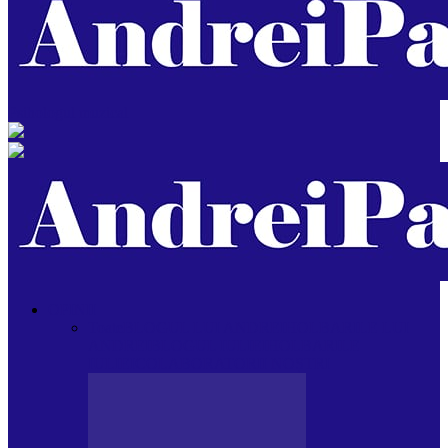
Psihologul muzical
OPINII
Toate
BLOGUL LUI ANDREI
HOLBARILE LUI
ANDREI
BLOGUL IULIEI
HOLBARILE
IULIEI
COLABORATORII NOȘTRI