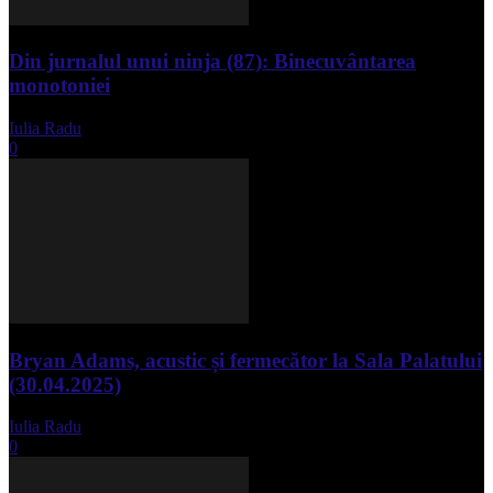
Din jurnalul unui ninja (87): Binecuvântarea
monotoniei
Iulia Radu
-
mai 8, 2025
0
Bryan Adams, acustic și fermecător la Sala Palatului
(30.04.2025)
Iulia Radu
-
mai 1, 2025
0