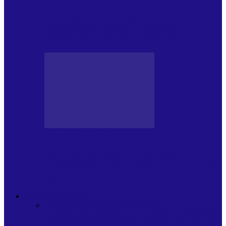
Psihologul Muzical (ediția 1239 –
18.07.2026): Walter Ghicolescu, TOP
NONCONFORMIST CÂNTECE…
JURNAL DE EDIȚII
Psihologul Muzical (ediția 1238 –
11.07.2026): Dana Cristescu, Daniel Iancu
(telefonic),…
ANDREI PARTOS
Toate
BIOGRAFIE
CETATEAN DE
COSTINESTI
PRESA CU SI DESPRE A.P.
ARHIVA
VPR/P.R&S/SAPTAMANA
EMISIUNI RADIO DIN