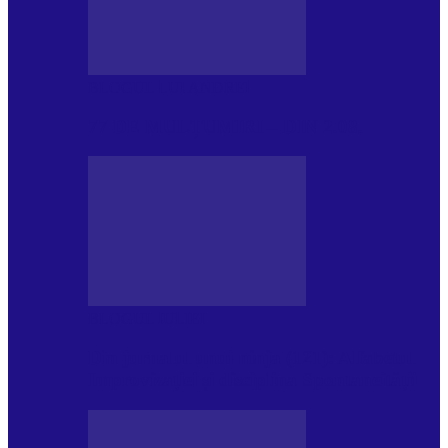
BLOGUL LUI ANDREI
77 DE MULȚUMIRI – DIN 2.08.
BLOGUL IULIEI
Din jurnalul unui ninja (121): Alfabetul
Improvizației și disciplina Spontaneității