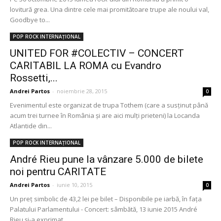
lovitură grea. Una dintre cele mai promitătoare trupe ale noului val,
Goodbye to...
POP ROCK INTERNAȚIONAL
UNITED FOR #COLECTIV – CONCERT
CARITABIL LA ROMA cu Evandro
Rossetti,...
Andrei Partos
-
noiembrie 28, 2015
0
Evenimentul este organizat de trupa Tothem (care a susținut până
acum trei turnee în România și are aici mulți prieteni) la Locanda
Atlantide din...
POP ROCK INTERNAȚIONAL
André Rieu pune la vânzare 5.000 de bilete
noi pentru CARITATE
Andrei Partos
-
iunie 10, 2015
0
Un preț simbolic de 43,2 lei pe bilet – Disponibile pe iarbă, în fața
Palatului Parlamentului - Concert: sâmbătă, 13 iunie 2015 André
Rieu și-a exprimat...