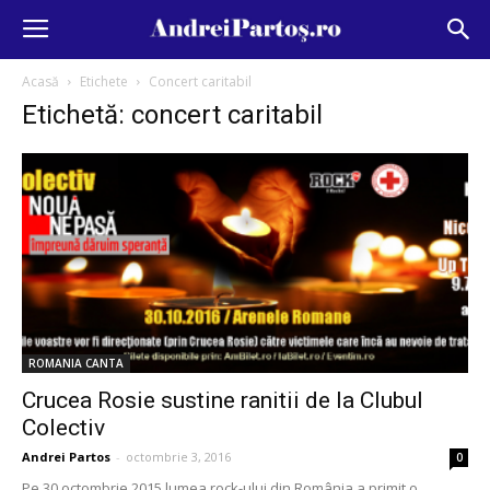
Acasă
Etichete
Concert caritabil
Etichetă: concert caritabil
ROMANIA CANTA
Crucea Rosie sustine ranitii de la Clubul
Colectiv
Andrei Partos
-
octombrie 3, 2016
0
Pe 30 octombrie 2015 lumea rock-ului din România a primit o