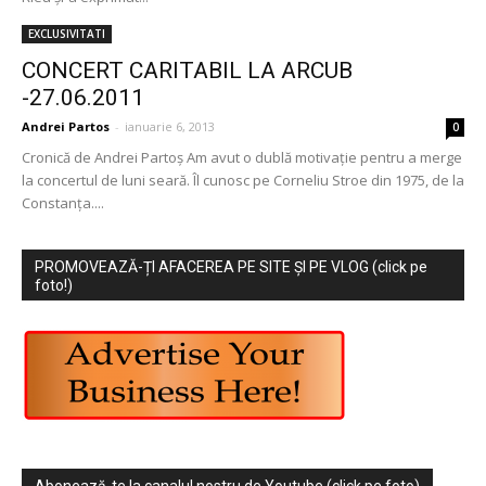
EXCLUSIVITATI
CONCERT CARITABIL LA ARCUB
-27.06.2011
Andrei Partos
-
ianuarie 6, 2013
0
Cronică de Andrei Partoş Am avut o dublă motivaţie pentru a merge
la concertul de luni seară. Îl cunosc pe Corneliu Stroe din 1975, de la
Constanţa....
PROMOVEAZĂ-ȚI AFACEREA PE SITE ȘI PE VLOG (click pe
foto!)