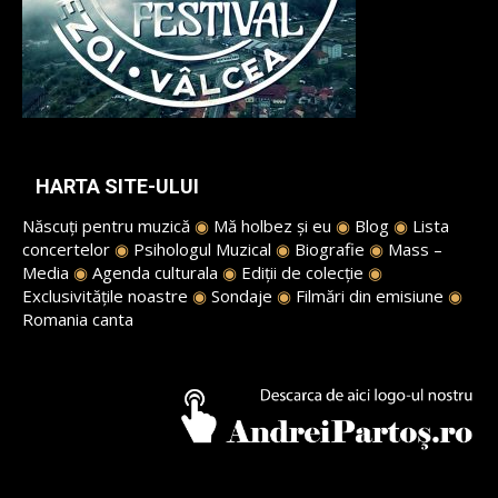
HARTA SITE-ULUI
Născuți pentru muzică
◉
Mă holbez și eu
◉
Blog
◉
Lista
concertelor
◉
Psihologul Muzical
◉
Biografie
◉
Mass –
Media
◉
Agenda culturala
◉
Ediții de colecție
◉
Exclusivitățile noastre
◉
Sondaje
◉
Filmări din emisiune
◉
Romania canta