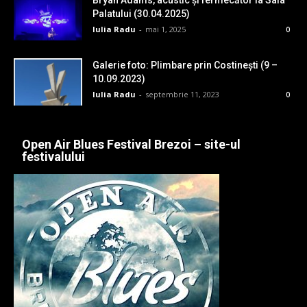
Bryan Adams, acustic și fermecător la Sala
Palatului (30.04.2025)
Iulia Radu
-
mai 1, 2025
0
Galerie foto: Plimbare prin Costinești (9 –
10.09.2023)
Iulia Radu
-
septembrie 11, 2023
0
Open Air Blues Festival Brezoi – site-ul
festivalului