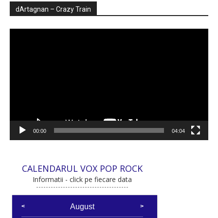
dArtagnan – Crazy Train
Player
video
00:00
04:04
CALENDARUL VOX POP ROCK
Informatii - click pe fiecare data
August