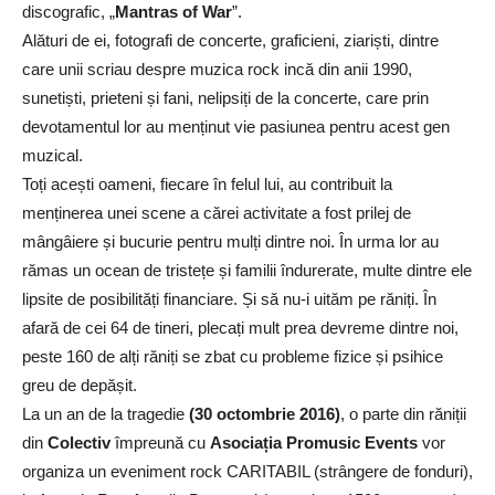
discografic, „
Mantras of War
”.
Alături de ei, fotografi de concerte, graficieni, ziariști, dintre
care unii scriau despre muzica rock incă din anii 1990,
sunetiști, prieteni și fani, nelipsiți de la concerte, care prin
devotamentul lor au menținut vie pasiunea pentru acest gen
muzical.
Toți acești oameni, fiecare în felul lui, au contribuit la
menținerea unei scene a cărei activitate a fost prilej de
mângâiere și bucurie pentru mulți dintre noi. În urma lor au
rămas un ocean de tristețe și familii îndurerate, multe dintre ele
lipsite de posibilități financiare. Și să nu-i uităm pe răniți. În
afară de cei 64 de tineri, plecați mult prea devreme dintre noi,
peste 160 de alți răniți se zbat cu probleme fizice și psihice
greu de depășit.
La un an de la tragedie
(30 octombrie 2016)
, o parte din răniții
din
Colectiv
împreună cu
Asociația Promusic Events
vor
organiza un eveniment rock CARITABIL (strângere de fonduri),