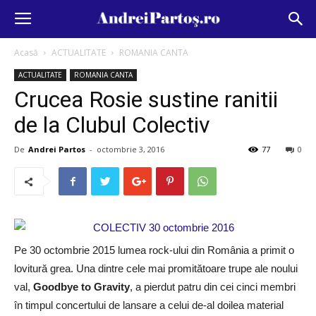
Acasă
ACTUALITATE
ROMANIA CANTA
ACTUALITATE
ROMANIA CANTA
Crucea Rosie sustine ranitii
de la Clubul Colectiv
De
Andrei Partos
-
octombrie 3, 2016
77
0
Pe 30 octombrie 2015 lumea rock-ului din România a primit o
lovitură grea. Una dintre cele mai promitătoare trupe ale noului
val,
Goodbye to Gravity
, a pierdut patru din cei cinci membri
în timpul concertului de lansare a celui de-al doilea material