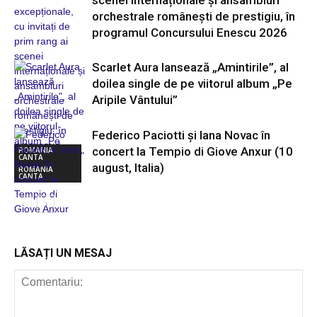
scenei internaționale și ansambluri
orchestrale românești de prestigiu, în
programul Concursului Enescu 2026
Scarlet Aura lansează „Amintirile”, al
doilea single de pe viitorul album „Pe
Aripile Vântului”
Federico Paciotti și Iana Novac în
concert la Tempio di Giove Anxur (10
ROMANIA
CANTA
august, Italia)
ROMANIA
CANTA
ROMANIA
CANTA
LĂSAȚI UN MESAJ