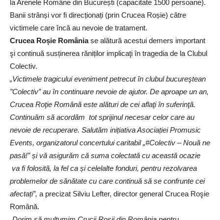
la Arenele Române din București (capacitate 1500 persoane).
Banii strânși vor fi direcționați (prin Crucea Roșie) către
victimele care încă au nevoie de tratament.
Crucea Roșie România
se alătură acestui demers important
şi continuă susținerea răniților implicaţi în tragedia de la Clubul
Colectiv.
„Victimele tragicului eveniment petrecut în clubul bucureştean
”Colectiv” au în continuare nevoie de ajutor. De aproape un an,
Crucea Roţie Română este alături de cei aflaţi în suferinţă.
Continuăm să acordăm tot sprijinul necesar celor care au
nevoie de recuperare. Salutăm inițiativa Asociației Promusic
Events, organizatorul concertului caritabil „#Colectiv – Nouă ne
pasă!” și vă asigurăm că suma colectată cu această ocazie
va fi folosită, la fel ca și celelalte fonduri, pentru rezolvarea
problemelor de sănătate cu care continuă să se confrunte cei
afectați”,
a precizat Silviu Lefter, director general Crucea Roşie
Română.
„Dorim să mulţumim Crucii Roșii din România pentru