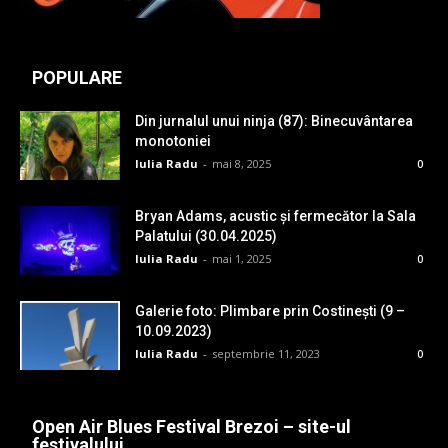
POPULARE
Din jurnalul unui ninja (87): Binecuvântarea
monotoniei
Iulia Radu
-
mai 8, 2025
0
Bryan Adams, acustic și fermecător la Sala
Palatului (30.04.2025)
Iulia Radu
-
mai 1, 2025
0
Galerie foto: Plimbare prin Costinești (9 –
10.09.2023)
Iulia Radu
-
septembrie 11, 2023
0
Open Air Blues Festival Brezoi – site-ul
festivalului