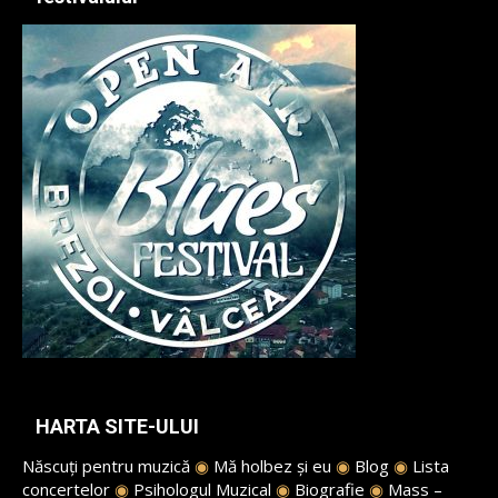
HARTA SITE-ULUI
Născuți pentru muzică
◉
Mă holbez și eu
◉
Blog
◉
Lista
concertelor
◉
Psihologul Muzical
◉
Biografie
◉
Mass –