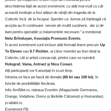
deschiderea faţă de acest eveniment, cu atât mai mult cu cât
această instituţie a fost alături de răniţii din tragedia de la
Colectiv încă de la început. Sperăm ca lumea să înțeleagă că
aceştia au în continuare nevoie de multă susținere, dar și de
bani pentru operațiile și tratamentele necesare.”
a menționat
Nelu Brîndușan, Asociaţia Promusic Events
.
În acest eveniment sunt incluse atât formații tinere precum
Up
To Eleven
sau
9.7 Richter
, ai căror membri au fost răniți la
Colectiv, cât și artiști consacrați, printre care se numără
Holograf, Vama, Antract şi Nicu Covaci
.
Alți participanți vor fi anunțați în scurt timp.
Intrarea se face pe bază de donație
(60 lei sau 100 lei)
, în
functie de posibilitățile fiecăruia.
Info: AmBilet.ro, rețeaua Eventim (Magazinele Germanos,
Orange, Vodafone, Domo și librăriile Cărturești și Humanitas)
și iabilet.ro
Eveniment FB: