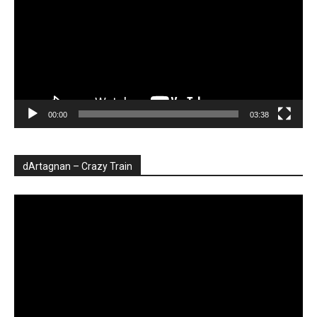
00:00
03:38
dArtagnan – Crazy Train
Player
video