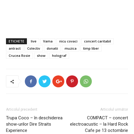
ETICHETE
live
Vama
nicu covaci
concert caritabil
antract
Colectiv
donatii
muzica
timp liber
Crucea Rosie
show
holograf
Articolul precedent
Articolul următor
Trupa Coco – în deschiderea
COMPACT – concert
show-urilor Dire Straits
electroacustic – la Hard Rock
Experience
Cafe pe 13 octombrie