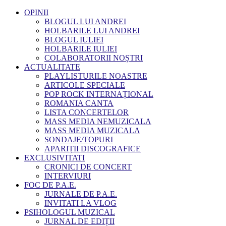
OPINII
BLOGUL LUI ANDREI
HOLBARILE LUI ANDREI
BLOGUL IULIEI
HOLBARILE IULIEI
COLABORATORII NOȘTRI
ACTUALITATE
PLAYLISTURILE NOASTRE
ARTICOLE SPECIALE
POP ROCK INTERNAȚIONAL
ROMANIA CANTA
LISTA CONCERTELOR
MASS MEDIA NEMUZICALA
MASS MEDIA MUZICALA
SONDAJE/TOPURI
APARIȚII DISCOGRAFICE
EXCLUSIVITATI
CRONICI DE CONCERT
INTERVIURI
FOC DE P.A.E.
JURNALE DE P.A.E.
INVITATI LA VLOG
PSIHOLOGUL MUZICAL
JURNAL DE EDIȚII