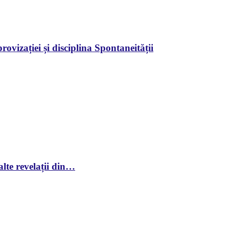
ovizației și disciplina Spontaneității
lte revelații din…