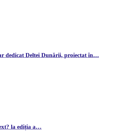
r dedicat Deltei Dunării, proiectat în…
xt? la ediția a…