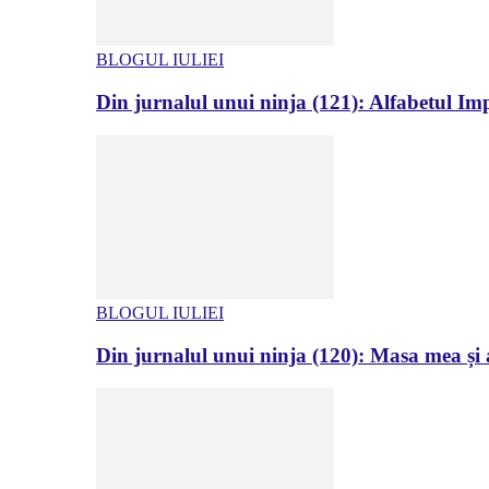
BLOGUL IULIEI
Din jurnalul unui ninja (121): Alfabetul Impr
BLOGUL IULIEI
Din jurnalul unui ninja (120): Masa mea și a