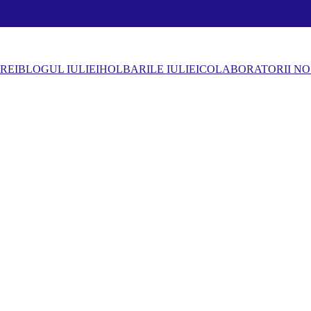
REI
BLOGUL IULIEI
HOLBARILE IULIEI
COLABORATORII NO