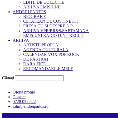
EDITII DE COLECTIE
ARHIVA EMISIUNII
ANDREI PARTOS
BIOGRAFIE
CETATEAN DE COSTINESTI
PRESA CU SI DESPRE A.P.
ARHIVA VPR/P.R&S/SAPTAMANA
EMISIUNI RADIO DIN TRECUT
ARHIVA
ARTIȘTII PROPUN
AGENDA CULTURALA
CALENDAR VOX POP ROCK
DE PĂSTRAT
DARA ZICE…
RECOMANDARILE MELE
Căutați
Ofertă promo
Contact
0728 032 622
iulia@andreipartos.ro
Psihologul muzical