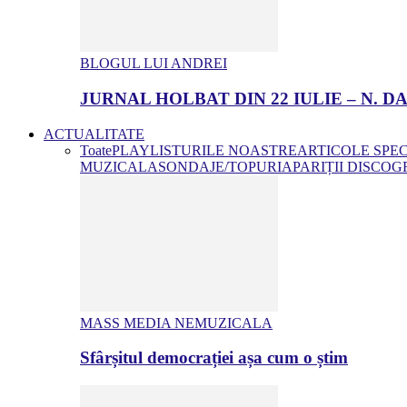
BLOGUL LUI ANDREI
JURNAL HOLBAT DIN 22 IULIE – N.
ACTUALITATE
Toate
PLAYLISTURILE NOASTRE
ARTICOLE SPE
MUZICALA
SONDAJE/TOPURI
APARIȚII DISCOG
MASS MEDIA NEMUZICALA
Sfârșitul democrației așa cum o știm