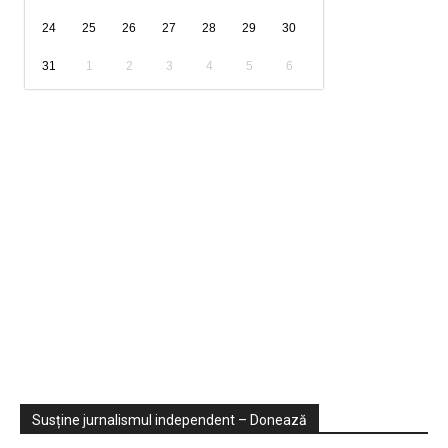
24
25
26
27
28
29
30
31
1
2
3
4
5
6
Sondaje
Video
Susține jurnalismul independent – Donează