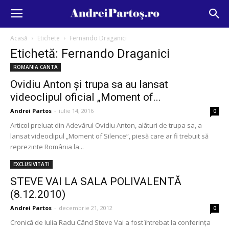
Acasă
Etichete
Fernando Draganici
Etichetă: Fernando Draganici
ROMANIA CANTA
Ovidiu Anton şi trupa sa au lansat
videoclipul oficial „Moment of...
Andrei Partos
-
iulie 14, 2016
0
Articol preluat din Adevărul Ovidiu Anton, alături de trupa sa, a
lansat videoclipul „Moment of Silence“, piesă care ar fi trebuit să
reprezinte România la...
EXCLUSIVITATI
STEVE VAI LA SALA POLIVALENTĂ
(8.12.2010)
Andrei Partos
-
decembrie 21, 2012
0
Cronică de Iulia Radu Când Steve Vai a fost întrebat la conferinţa