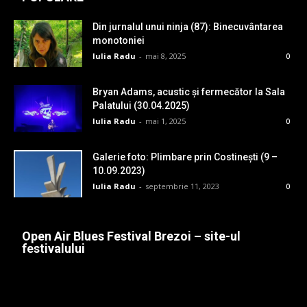
Din jurnalul unui ninja (87): Binecuvântarea
monotoniei
Iulia Radu
-
mai 8, 2025
0
Bryan Adams, acustic și fermecător la Sala
Palatului (30.04.2025)
Iulia Radu
-
mai 1, 2025
0
Galerie foto: Plimbare prin Costinești (9 –
10.09.2023)
Iulia Radu
-
septembrie 11, 2023
0
Open Air Blues Festival Brezoi – site-ul
festivalului