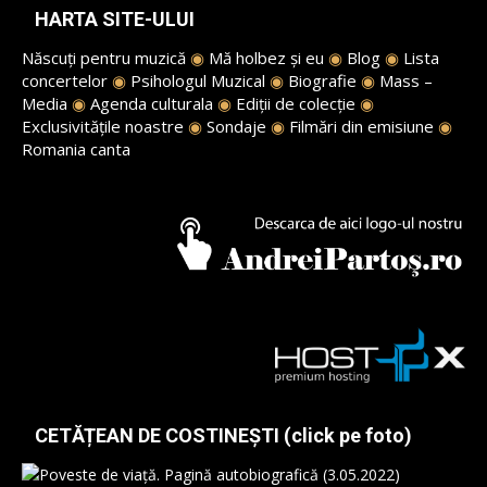
HARTA SITE-ULUI
Născuți pentru muzică
◉
Mă holbez și eu
◉
Blog
◉
Lista
concertelor
◉
Psihologul Muzical
◉
Biografie
◉
Mass –
Media
◉
Agenda culturala
◉
Ediții de colecție
◉
Exclusivitățile noastre
◉
Sondaje
◉
Filmări din emisiune
◉
Romania canta
CETĂȚEAN DE COSTINEȘTI (click pe foto)