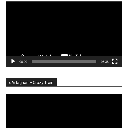
Player
video
00:00
03:38
dArtagnan – Crazy Train
Player
video