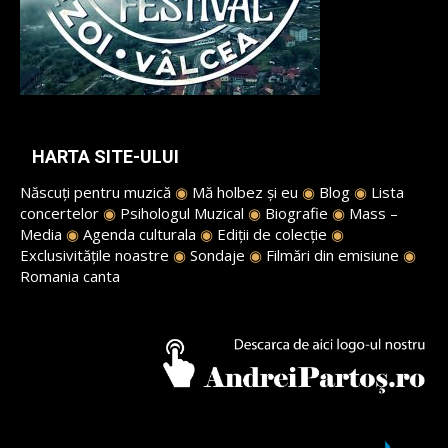
HARTA SITE-ULUI
Născuți pentru muzică
◉
Mă holbez și eu
◉
Blog
◉
Lista
concertelor
◉
Psihologul Muzical
◉
Biografie
◉
Mass –
Media
◉
Agenda culturala
◉
Ediții de colecție
◉
Exclusivitățile noastre
◉
Sondaje
◉
Filmări din emisiune
◉
Romania canta