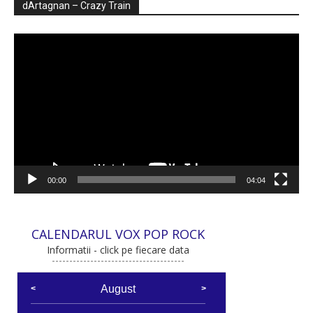
dArtagnan – Crazy Train
Player
video
00:00
04:04
CALENDARUL VOX POP ROCK
Informatii - click pe fiecare data
August