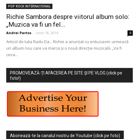
POP ROCK INTERNAȚIONAL
Richie Sambora despre viitorul album solo:
„Muzica va fi un fel...
Andrei Partos
-
iunie 18, 2014
0
Articol de Iulia Radu Da... Richie a anunțat cu entuziasm: urmează
un album nou care va marca și o nouă direcție muzicală. „Va fi
ceva...
PROMOVEAZĂ-ȚI AFACEREA PE SITE ȘI PE VLOG (click pe
foto!)
Abonează-te la canalul nostru de Youtube (click pe foto)