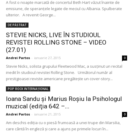
A fost o noapte marcată de concertul Beth Hart văzut înainte de
emisiune, de speranțele legate de meciul cu Albania. Spulberate
ulterior. A revenit George...
DE PĂSTRAT
STEVIE NICKS, LIVE ÎN STUDIOUL
REVISTEI ROLLING STONE – VIDEO
(27.01)
Andrei Partos
-
ianuarie 27, 2015
0
Stevie Nicks, solista grupului Fleetwood Mac, a susținut un recital
inedit în studioul revistei Rolling Stone. Următorul număr al
prestigioasei reviste americane pregătește un cover-story...
POP ROCK INTERNAȚIONAL
Ioana Sandu şi Marius Roşiu la Psihologul
muzical (ediţia 642 –...
Andrei Partos
-
ianuarie 21, 2015
0
Am deschis ediţia cu o piesă frumoasă a unei trupe din Marsilia,
care cântă în engleză şi care a ajuns pe primele locuri în...