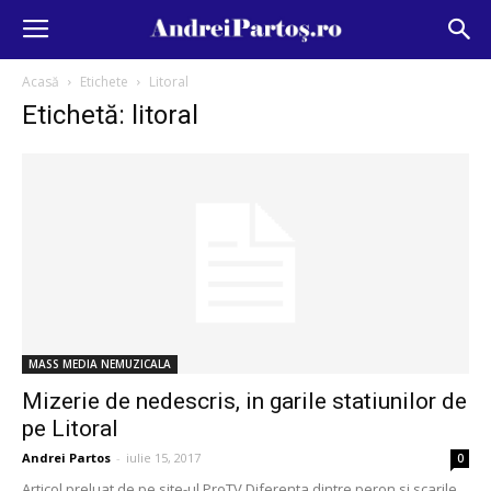
Acasă
Etichete
Litoral
Etichetă: litoral
MASS MEDIA NEMUZICALA
Mizerie de nedescris, in garile statiunilor de
pe Litoral
Andrei Partos
-
iulie 15, 2017
0
Articol preluat de pe site-ul ProTV Diferenta dintre peron si scarile