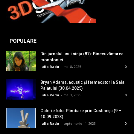
POPULARE
Din jurnalul unui ninja (87): Binecuvântarea
monotoniei
Iulia Radu
-
mai 8, 2025
0
Bryan Adams, acustic și fermecător la Sala
Palatului (30.04.2025)
Iulia Radu
-
mai 1, 2025
0
Galerie foto: Plimbare prin Costinești (9 –
10.09.2023)
Iulia Radu
-
septembrie 11, 2023
0