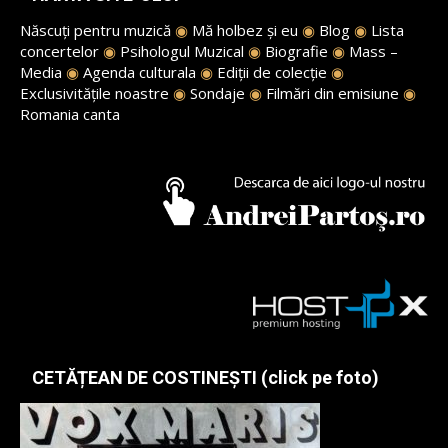
Născuți pentru muzică
◉
Mă holbez și eu
◉
Blog
◉
Lista
concertelor
◉
Psihologul Muzical
◉
Biografie
◉
Mass –
Media
◉
Agenda culturala
◉
Ediții de colecție
◉
Exclusivitățile noastre
◉
Sondaje
◉
Filmări din emisiune
◉
Romania canta
CETĂȚEAN DE COSTINEȘTI (click pe foto)