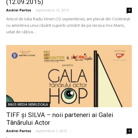
(12.09.2015)
Andrei Partos
-
septembrie 13, 2015
0
Articol de Iulia Radu Vineri (12 septembrie), am plecat din Costinești
cu amintirea unui răsărit superb urmărit de pe terasa Vox Maris,
udat de câțiva...
MASS MEDIA NEMUZICALA
TIFF şi SILVA – noii parteneri ai Galei
Tânărului Actor
Andrei Partos
-
septembrie 1, 2015
0