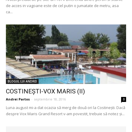
de acces in vagoane este de cel putin o jumatate de metru, asa
ca...
BLOGUL LUI ANDREI
COSTINEȘTI-VOX MARIS (II)
Andrei Partos
-
septembrie 18, 2016
0
Luna august mi-a dat ocazia să merg de două ori la Costinești. Dacă
despre Vox Maris Grand Resort v-am povestit, trebuie să notez și...