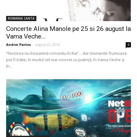
ROMANIA CANTA
Concerte Alina Manole pe 25 si 26 august la
Vama Veche...
Andrei Partos
-
august 22, 2016
0
“Fericirea nu înseamnă concediu în Rai”... dar momente frumoase
pot fi trăite, în modul cel mai concret cu putință, în Vama Veche și
în...