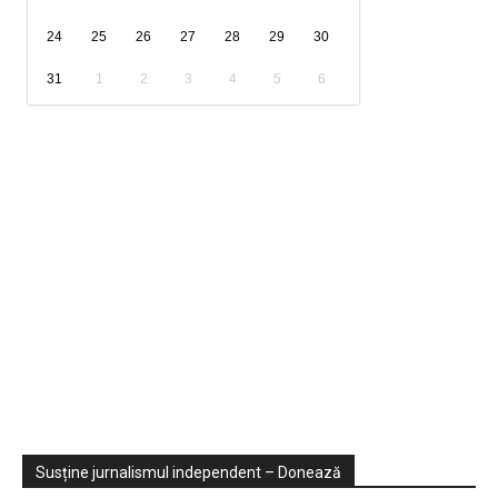
24
25
26
27
28
29
30
31
1
2
3
4
5
6
Sondaje
Video
Susține jurnalismul independent – Donează