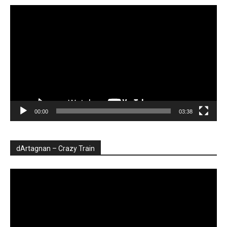
Player
video
00:00
03:38
dArtagnan – Crazy Train
Player
video