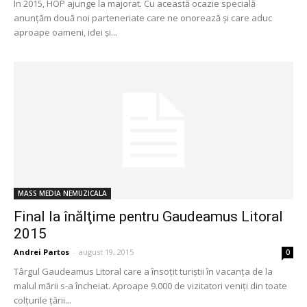
În 2015, HOP ajunge la majorat. Cu această ocazie specială
anunţăm două noi parteneriate care ne onorează şi care aduc
aproape oameni, idei şi...
MASS MEDIA NEMUZICALA
Final la înălţime pentru Gaudeamus Litoral
2015
Andrei Partos
-
august 19, 2015
0
Târgul Gaudeamus Litoral care a însoţit turiştii în vacanţa de la
malul mării s-a încheiat. Aproape 9.000 de vizitatori veniţi din toate
colţurile ţării...