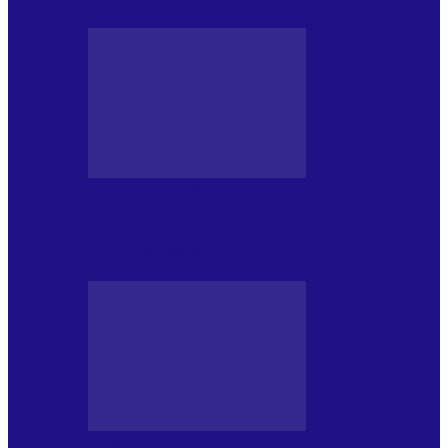
JURNALE DE P.A.E.
Foc de P.A.E. cu Andrei Partoș – ediția
952. Trei seriale…
JURNALE DE P.A.E.