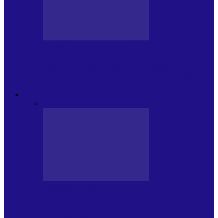
CRONICI DE CONCERT
Festivalul Internațional „George
Grigoriu” la Brăila (22 – 24.05.2026)
FOC DE P.A.E.
Toate
JURNALE DE P.A.E.
INVITATI LA VLOG
JURNALE DE P.A.E.
Foc de P.A.E. cu Andrei Partoș – ediția
953. Nicușor Dan…