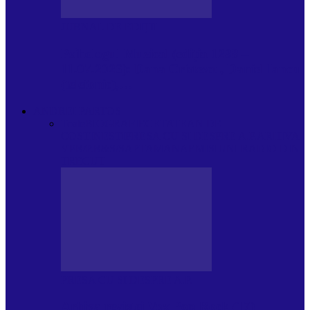
JURNAL DE EDIȚII
Psihologul Muzical (ediția 1238 –
11.07.2026): Dana Cristescu, Daniel Iancu
(telefonic),…
ANDREI PARTOS
Toate
BIOGRAFIE
CETATEAN DE
COSTINESTI
PRESA CU SI DESPRE A.P.
ARHIVA
VPR/P.R&S/SAPTAMANA
EMISIUNI RADIO DIN
TRECUT
PRESA CU SI DESPRE A.P.
Arhiva revistei Vox Pop Rock (17)