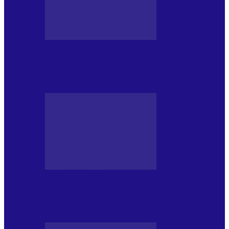
BLOGUL IULIEI
Din jurnalul unui ninja (121): Alfabetul
Improvizației și disciplina Spontaneității
BLOGUL IULIEI
Din jurnalul unui ninja (120): Masa mea și
alte revelații din…