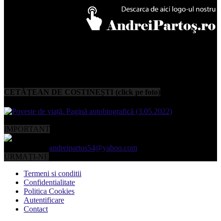
CETĂȚEAN DE COSTINEȘTI (click pe foto)
IMPORTANT
Contactați-ne:
andreipartos54@yahoo.com
URMAȚI-NE
Termeni si conditii
Confidentialitate
Politica Cookies
Autentificare
Contact