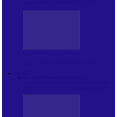
Arhiva revistei Vox Pop Rock (15)
PRESA CU SI DESPRE A.P.
Arhiva revistei Vox Pop Rock (14)
ARHIVA
Toate
ARTIȘTII PROPUN
AGENDA
CULTURALA
CALENDAR VOX POP ROCK
DE
PĂSTRAT
DARA ZICE…
RECOMANDARILE
MELE