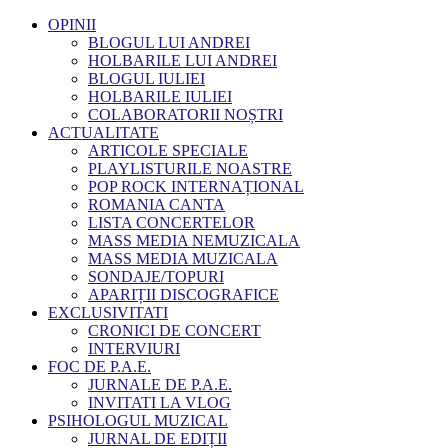
OPINII
BLOGUL LUI ANDREI
HOLBARILE LUI ANDREI
BLOGUL IULIEI
HOLBARILE IULIEI
COLABORATORII NOȘTRI
ACTUALITATE
ARTICOLE SPECIALE
PLAYLISTURILE NOASTRE
POP ROCK INTERNAȚIONAL
ROMANIA CANTA
LISTA CONCERTELOR
MASS MEDIA NEMUZICALA
MASS MEDIA MUZICALA
SONDAJE/TOPURI
APARIȚII DISCOGRAFICE
EXCLUSIVITATI
CRONICI DE CONCERT
INTERVIURI
FOC DE P.A.E.
JURNALE DE P.A.E.
INVITATI LA VLOG
PSIHOLOGUL MUZICAL
JURNAL DE EDIȚII