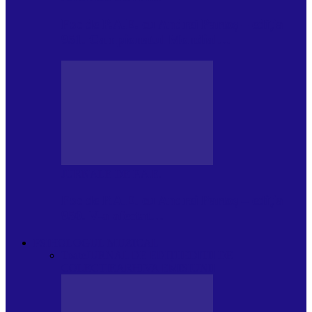
Foc de P.A.E. cu Andrei Partoș – ediția
951. Campionatul Mondial…
JURNALE DE P.A.E.
Foc de P.A.E. cu Andrei Partoș – ediția
950. V-a afectat…
PSIHOLOGUL MUZICAL
Toate
JURNAL DE EDIȚII
EDITII DE
COLECTIE
ARHIVA EMISIUNII