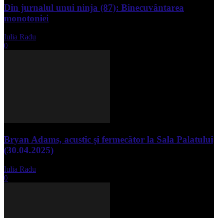
Din jurnalul unui ninja (87): Binecuvântarea
monotoniei
Iulia Radu
-
mai 8, 2025
0
Bryan Adams, acustic și fermecător la Sala Palatului
(30.04.2025)
Iulia Radu
-
mai 1, 2025
0