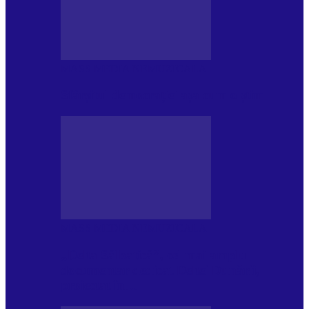
MASS MEDIA NEMUZICALA
Sfârșitul democrației așa cum o știm
MASS MEDIA NEMUZICALA
„Delta Sălbatică”, cel mai amplu
documentar dedicat Deltei Dunării,
proiectat în…