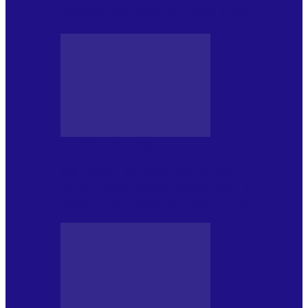
NONCONFORMIST CÂNTECE…
JURNAL DE EDIȚII
Psihologul Muzical (ediția 1239 –
18.07.2026): Walter Ghicolescu, TOP
NONCONFORMIST CÂNTECE…