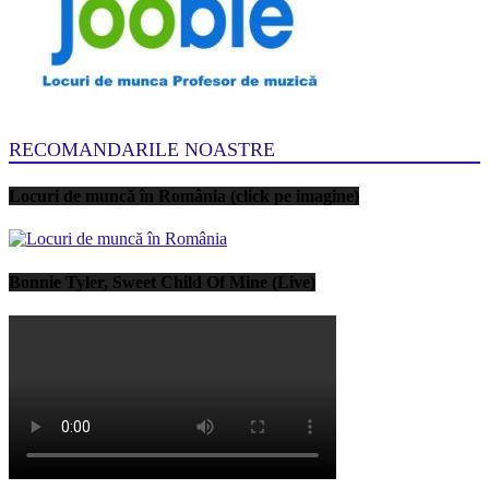
RECOMANDARILE NOASTRE
Locuri de muncă în România (click pe imagine)
Bonnie Tyler, Sweet Child Of Mine (Live)