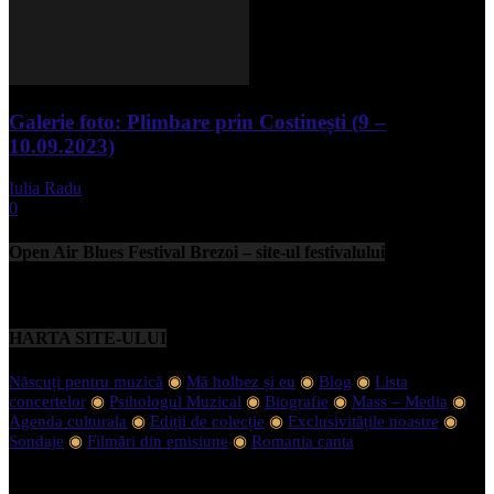
Galerie foto: Plimbare prin Costinești (9 –
10.09.2023)
Iulia Radu
-
septembrie 11, 2023
0
Open Air Blues Festival Brezoi – site-ul festivalului
HARTA SITE-ULUI
Născuți pentru muzică
◉
Mă holbez și eu
◉
Blog
◉
Lista
concertelor
◉
Psihologul Muzical
◉
Biografie
◉
Mass – Media
◉
Agenda culturala
◉
Ediții de colecție
◉
Exclusivitățile noastre
◉
Sondaje
◉
Filmări din emisiune
◉
Romania canta