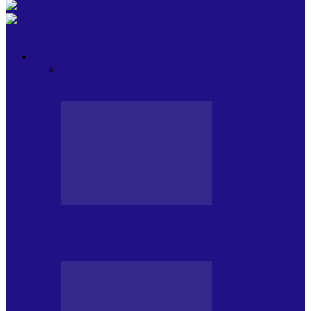
OPINII
Toate
BLOGUL LUI ANDREI
HOLBARILE LUI
ANDREI
BLOGUL IULIEI
HOLBARILE
IULIEI
COLABORATORII NOȘTRI
BLOGUL LUI ANDREI
77 DE MULȚUMIRI – DIN 2.08.