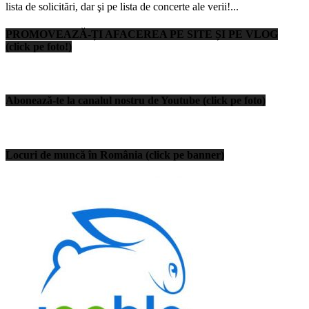
lista de solicitări, dar şi pe lista de concerte ale verii!...
PROMOVEAZĂ-ȚI AFACEREA PE SITE ȘI PE VLOG
(click pe foto!)
Abonează-te la canalul nostru de Youtube (click pe foto)
Locuri de muncă în România (click pe banner)