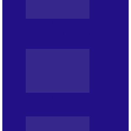
DE PĂSTRAT
World Kindness Day (Ziua Mondială a
Bunătății) (13.11)
DE PĂSTRAT
Ziua Îndeplinirii Visurilor (13.01)