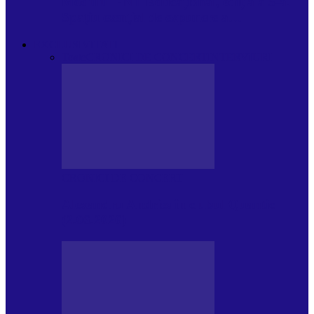
Modulul FNT Educațional, ediția a 5-a.
Spațiu esențial de expunere a…
EXCLUSIVITATI
Toate
CRONICI DE CONCERT
INTERVIURI
CRONICI DE CONCERT
Alexandru Andries în clubul Quantic
(2.06.2026)