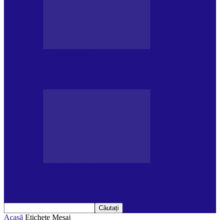
DE PĂSTRAT
Ziua internațională a Mării Negre (31.10)
DE PĂSTRAT
Ziua Internațională a Tigrului (29.07)
Acasă
Etichete
Mesaj