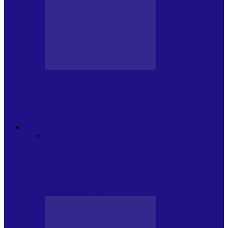
BLOGUL LUI ANDREI
JURNAL HOLBAT DIN 22 IULIE – N.
DAN SĂ DESEMNEZE PREMIER!…
ACTUALITATE
Toate
ARTICOLE SPECIALE
PLAYLISTURILE
NOASTRE
POP ROCK
INTERNAȚIONAL
ROMANIA CANTA
LISTA
CONCERTELOR
MASS MEDIA
NEMUZICALA
MASS MEDIA
MUZICALA
SONDAJE/TOPURI
APARIȚII
DISCOGRAFICE