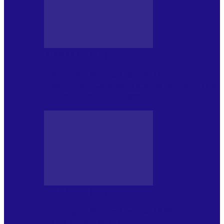
JURNAL DE EDIȚII
Psihologul Muzical (ediția 1241 –
1.08.2026): Carmen-Victoria Bârloiu, Top
Nonconformist Cântece…
JURNAL DE EDIȚII
Psihologul Muzical (ediția 1240 –
25.07.2026): Niki Puchianu, TOP