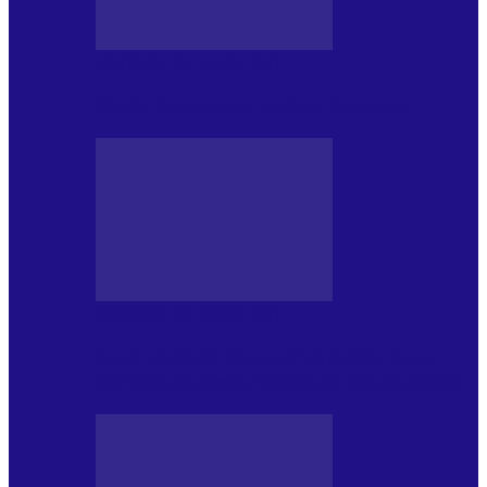
CRONICI DE CONCERT
Tania Turtureanu la Sala Palatului
CRONICI DE CONCERT
Între „Infinite Dreams” și Eddie: Iron
Maiden pe Arena Națională (28.05.2026)