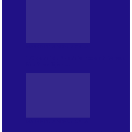
MASS MEDIA NEMUZICALA
170 de ani de România modernă. What’s
Next? la ediția a…
MASS MEDIA NEMUZICALA