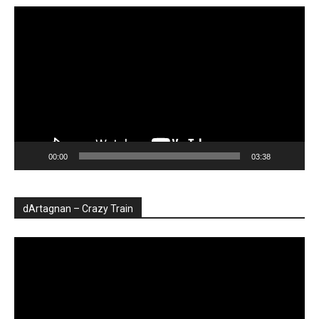
Player
video
00:00
03:38
dArtagnan – Crazy Train
Player
video