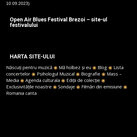
Open Air Blues Festival Brezoi – site-ul
festivalului
HARTA SITE-ULUI
Născuți pentru muzică
◉
Mă holbez și eu
◉
Blog
◉
Lista
concertelor
◉
Psihologul Muzical
◉
Biografie
◉
Mass –
Media
◉
Agenda culturala
◉
Ediții de colecție
◉
Exclusivitățile noastre
◉
Sondaje
◉
Filmări din emisiune
◉
Romania canta