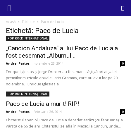
Acasă
Etichete
Paco de Lucia
Etichetă: Paco de Lucia
POP ROCK INTERNAȚIONAL
„Cancion Andaluza“ al lui Paco de Lucia a
fost desemnat „Albumul...
Andrei Partos
-
noiembrie 23, 2014
0
Enrique Iglesias şi Jorge Drexler au fost marii câştigători ai galei
premiilor muzicale anuale Latin Grammy, care au avut loc pe 20
noiembrie. Enrique Iglesias a...
POP ROCK INTERNAȚIONAL
Paco de Lucia a murit! RIP!
Andrei Partos
-
februarie 26, 2014
0
Chitaristul spaniol, Paco de Lucia a decedat astăzi (26 februarie) la
vârsta de 66 de ani. Chitaristul se afla în Mexic, la Cancun, unde...