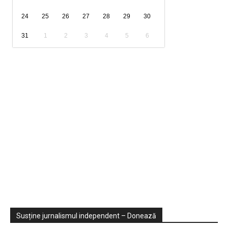
24
25
26
27
28
29
30
31
1
2
3
4
5
6
Sondaje
Video
Susține jurnalismul independent – Donează