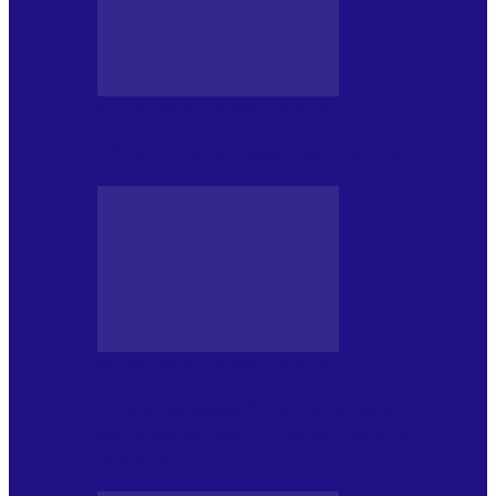
MASS MEDIA NEMUZICALA
Sfârșitul democrației așa cum o știm
MASS MEDIA NEMUZICALA
„Delta Sălbatică”, cel mai amplu
documentar dedicat Deltei Dunării,
proiectat în…