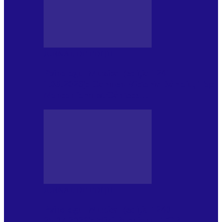
JURNAL DE EDIȚII
Psihologul Muzical (ediția 1241 –
1.08.2026): Carmen-Victoria Bârloiu, Top
Nonconformist Cântece…
JURNAL DE EDIȚII
Psihologul Muzical (ediția 1240 –
25.07.2026): Niki Puchianu, TOP