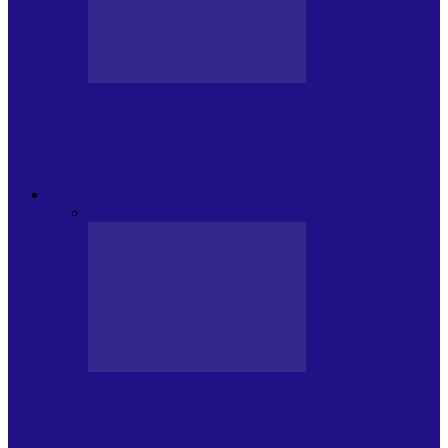
CRONICI DE CONCERT
Festivalul Internațional „George
Grigoriu” la Brăila (22 – 24.05.2026)
FOC DE P.A.E.
Toate
JURNALE DE P.A.E.
INVITATI LA VLOG
JURNALE DE P.A.E.
Foc de P.A.E. cu Andrei Partoș – ediția
953. Nicușor Dan…