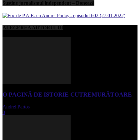
Susține jurnalismul independent – Donează
ALEGEREA AUTORULUI
O PAGINĂ DE ISTORIE CUTREMURĂTOARE
Andrei Partos
-
iunie 15, 2023
0