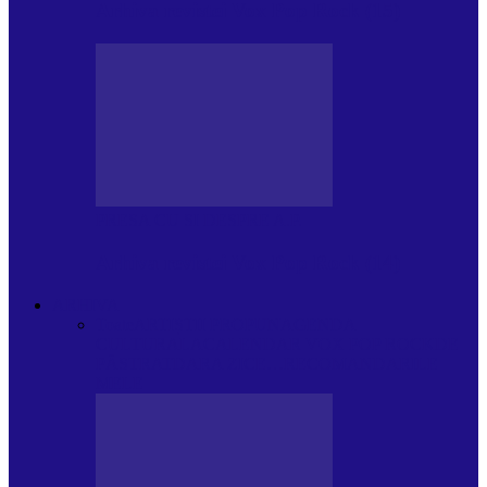
Arhiva revistei Vox Pop Rock (15)
PRESA CU SI DESPRE A.P.
Arhiva revistei Vox Pop Rock (14)
ARHIVA
Toate
ARTIȘTII PROPUN
AGENDA
CULTURALA
CALENDAR VOX POP ROCK
DE
PĂSTRAT
DARA ZICE…
RECOMANDARILE
MELE