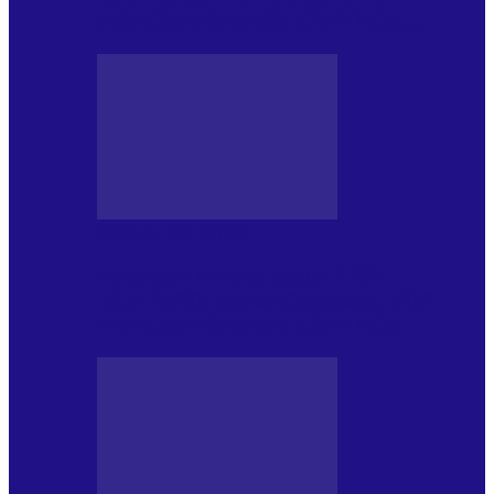
NONCONFORMIST CÂNTECE…
JURNAL DE EDIȚII
Psihologul Muzical (ediția 1239 –
18.07.2026): Walter Ghicolescu, TOP
NONCONFORMIST CÂNTECE…