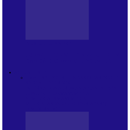
BLOGUL LUI ANDREI
JURNAL HOLBAT DIN 22 IULIE – N.
DAN SĂ DESEMNEZE PREMIER!…
ACTUALITATE
Toate
PLAYLISTURILE NOASTRE
ARTICOLE
SPECIALE
POP ROCK
INTERNAȚIONAL
ROMANIA CANTA
LISTA
CONCERTELOR
MASS MEDIA
NEMUZICALA
MASS MEDIA
MUZICALA
SONDAJE/TOPURI
APARIȚII
DISCOGRAFICE