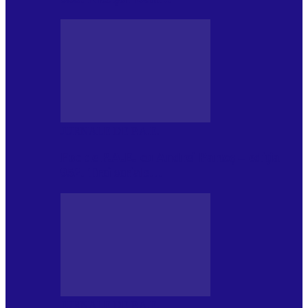
JURNALE DE P.A.E.
Foc de P.A.E. cu Andrei Partoș – ediția
952. Trei seriale…
JURNALE DE P.A.E.