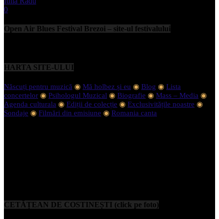
Iulia Radu
-
septembrie 11, 2023
0
Open Air Blues Festival Brezoi – site-ul festivalului
HARTA SITE-ULUI
Născuți pentru muzică
◉
Mă holbez și eu
◉
Blog
◉
Lista
concertelor
◉
Psihologul Muzical
◉
Biografie
◉
Mass – Media
◉
Agenda culturala
◉
Ediții de colecție
◉
Exclusivitățile noastre
◉
Sondaje
◉
Filmări din emisiune
◉
Romania canta
CETĂȚEAN DE COSTINEȘTI (click pe foto)