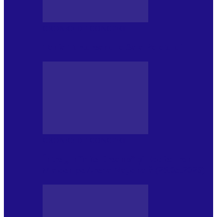
CRONICI DE CONCERT
Tania Turtureanu la Sala Palatului
CRONICI DE CONCERT
Între „Infinite Dreams” și Eddie: Iron
Maiden pe Arena Națională (28.05.2026)