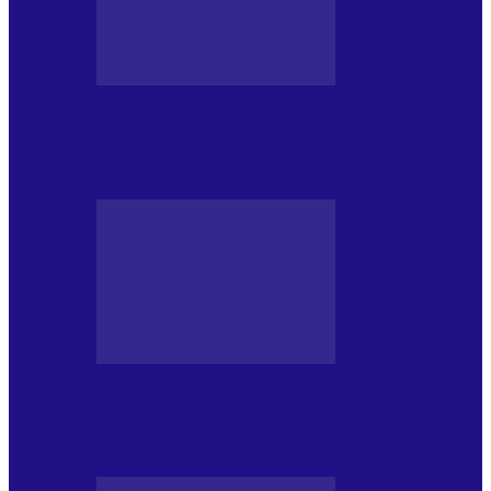
BLOGUL IULIEI
Din jurnalul unui ninja (121): Alfabetul
Improvizației și disciplina Spontaneității
BLOGUL IULIEI
Din jurnalul unui ninja (120): Masa mea și
alte revelații din…