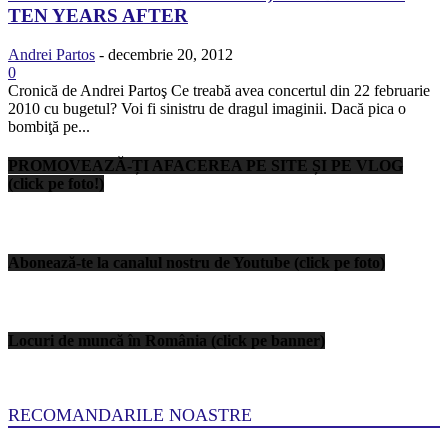
TEN YEARS AFTER
Andrei Partos
-
decembrie 20, 2012
0
Cronică de Andrei Partoş Ce treabă avea concertul din 22 februarie
2010 cu bugetul? Voi fi sinistru de dragul imaginii. Dacă pica o
bombiţă pe...
PROMOVEAZĂ-ȚI AFACEREA PE SITE ȘI PE VLOG
(click pe foto!)
Abonează-te la canalul nostru de Youtube (click pe foto)
Locuri de muncă în România (click pe banner)
RECOMANDARILE NOASTRE