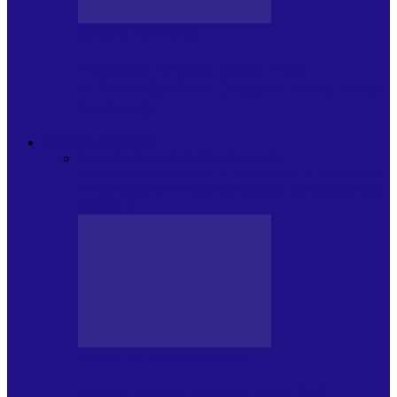
JURNAL DE EDIȚII
Psihologul Muzical (ediția 1238 –
11.07.2026): Dana Cristescu, Daniel Iancu
(telefonic),…
ANDREI PARTOS
Toate
BIOGRAFIE
CETATEAN DE
COSTINESTI
PRESA CU SI DESPRE A.P.
ARHIVA
VPR/P.R&S/SAPTAMANA
EMISIUNI RADIO DIN
TRECUT
PRESA CU SI DESPRE A.P.
Arhiva revistei Vox Pop Rock (17)