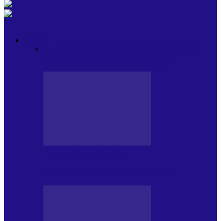
OPINII
Toate
BLOGUL LUI ANDREI
HOLBARILE LUI
ANDREI
BLOGUL IULIEI
HOLBARILE
IULIEI
COLABORATORII NOȘTRI
BLOGUL LUI ANDREI
77 DE MULȚUMIRI – DIN 2.08.