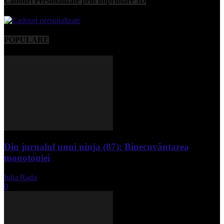
Cadouri Personalizate prin imprimare 3D
POPULARE
Din jurnalul unui ninja (87): Binecuvântarea
monotoniei
Iulia Radu
-
mai 8, 2025
0