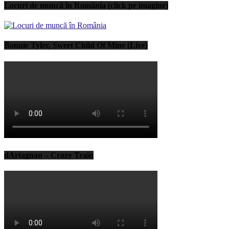
Locuri de muncă în România (click pe imagine)
Bonnie Tyler, Sweet Child Of Mine (Live)
dArtagnan – Crazy Train