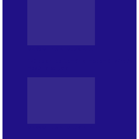
MASS MEDIA NEMUZICALA
170 de ani de România modernă. What’s
Next? la ediția a…
MASS MEDIA NEMUZICALA