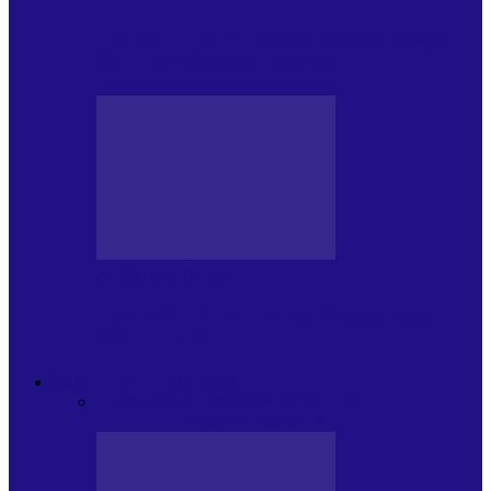
Foc de P.A.E. cu Andrei Partoș – ediția
951. Campionatul Mondial…
JURNALE DE P.A.E.
Foc de P.A.E. cu Andrei Partoș – ediția
950. V-a afectat…
PSIHOLOGUL MUZICAL
Toate
JURNAL DE EDIȚII
EDITII DE
COLECTIE
ARHIVA EMISIUNII