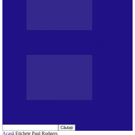
DE PĂSTRAT
Ziua internațională a Mării Negre (31.10)
DE PĂSTRAT
Ziua Internațională a Tigrului (29.07)
Acasă
Etichete
Paul Rodgers