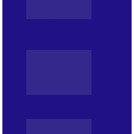
DE PĂSTRAT
World Kindness Day (Ziua Mondială a
Bunătății) (13.11)
DE PĂSTRAT
Ziua Îndeplinirii Visurilor (13.01)