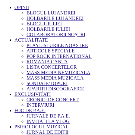
OPINII
BLOGUL LUI ANDREI
HOLBARILE LUI ANDREI
BLOGUL IULIEI
HOLBARILE IULIEI
COLABORATORII NOȘTRI
ACTUALITATE
PLAYLISTURILE NOASTRE
ARTICOLE SPECIALE
POP ROCK INTERNAȚIONAL
ROMANIA CANTA
LISTA CONCERTELOR
MASS MEDIA NEMUZICALA
MASS MEDIA MUZICALA
SONDAJE/TOPURI
APARIȚII DISCOGRAFICE
EXCLUSIVITATI
CRONICI DE CONCERT
INTERVIURI
FOC DE P.A.E.
JURNALE DE P.A.E.
INVITATI LA VLOG
PSIHOLOGUL MUZICAL
JURNAL DE EDIȚII