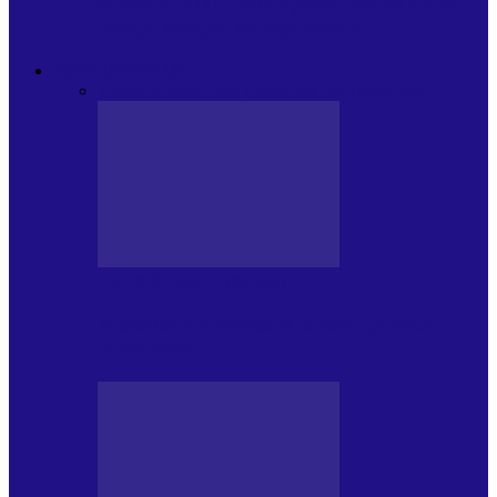
Modulul FNT Educațional, ediția a 5-a.
Spațiu esențial de expunere a…
EXCLUSIVITATI
Toate
CRONICI DE CONCERT
INTERVIURI
CRONICI DE CONCERT
Alexandru Andries în clubul Quantic
(2.06.2026)