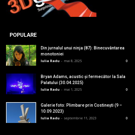
POPULARE
Din jurnalul unui ninja (87): Binecuvântarea
monotoniei
Iulia Radu
-
mai 8, 2025
0
Bryan Adams, acustic și fermecător la Sala
Palatului (30.04.2025)
Iulia Radu
-
mai 1, 2025
0
Galerie foto: Plimbare prin Costinești (9 –
10.09.2023)
Iulia Radu
-
septembrie 11, 2023
0