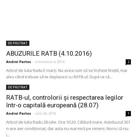
DE PĂSTRAT
ABUZURILE RATB (4.10.2016)
Andrei Partos
-
octombrie 4, 2016
2
Articol de Iulia Radu E marți. Nu avea cum să se încheie liniștit, mai
ales când trebuie să te deplasezi cu RATB-ul. După ce că...
DE PĂSTRAT
RATB-ul, controlorii și respectarea legilor
într-o capitală europeană (28.07)
Andrei Partos
-
iulie 28, 2016
1
Articol de Iulia Radu 28 iulie. Ora 10.20. Căldură mare. Autobuzul 301
n-are aer condiționat, dar asta nu mai miră pe nimeni. Noroc că nu-
i...