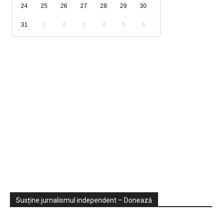
24
25
26
27
28
29
30
31
1
2
3
4
5
6
Sondaje
Video
Susține jurnalismul independent – Donează