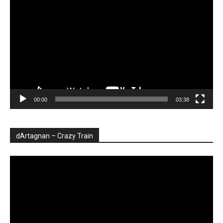
video
00:00
03:38
dArtagnan – Crazy Train
Player
video