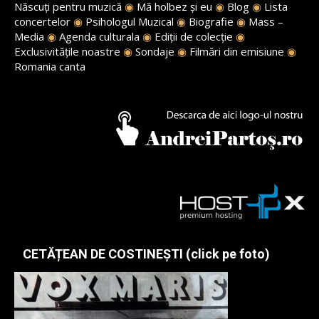
Născuți pentru muzică
◉
Mă holbez și eu
◉
Blog
◉
Lista
concertelor
◉
Psihologul Muzical
◉
Biografie
◉
Mass –
Media
◉
Agenda culturala
◉
Ediții de colecție
◉
Exclusivitățile noastre
◉
Sondaje
◉
Filmări din emisiune
◉
Romania canta
CETĂȚEAN DE COSTINEȘTI (click pe foto)